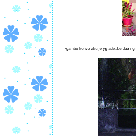
~gambo konvo aku je yg ade..berdua ngn 