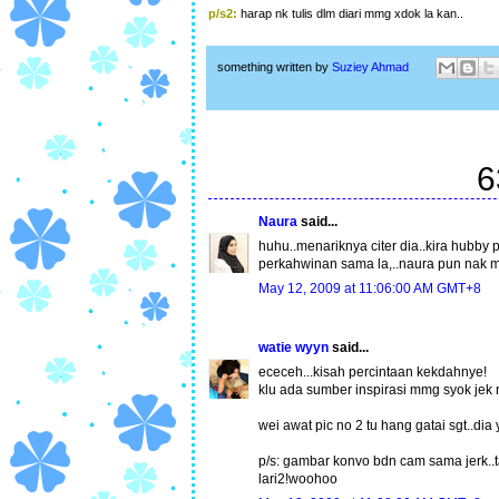
p/s2:
harap nk tulis dlm diari mmg xdok la kan..
something written by
Suziey Ahmad
6
Naura
said...
huhu..menariknya citer dia..kira hubby 
perkahwinan sama la,..naura pun nak 
May 12, 2009 at 11:06:00 AM GMT+8
watie wyyn
said...
ececeh...kisah percintaan kekdahnye!
klu ada sumber inspirasi mmg syok jek 
wei awat pic no 2 tu hang gatai sgt..dia 
p/s: gambar konvo bdn cam sama jerk..t
lari2!woohoo