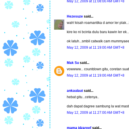
May 12, 2009 at 11:08:00 AM GMT+8
Hezesuze
said...
wah! kisah roamantika d amor ler plak..
kire ko ni bcinta dulu baru kawin ler ek
ok latuh...smbil catwalk cam mummyaee
May 12, 2009 at 11:19:00 AM GMT+8
Mak Su
said...
vowwww... countdown gitu, coretan suat
May 12, 2009 at 11:19:00 AM GMT+8
ankaulaut
said...
hebat gitu...cetenya..
dah dapat dagree sambung la wat maste
May 12, 2009 at 11:27:00 AM GMT+8
mama idzareef
said...