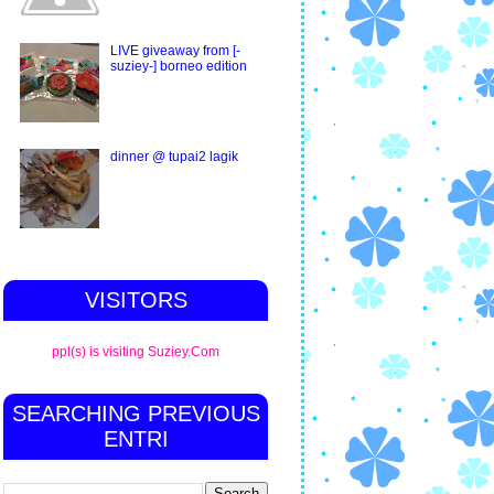
LIVE giveaway from [-
suziey-] borneo edition
dinner @ tupai2 lagik
VISITORS
ppl(s) is visiting Suziey.Com
SEARCHING PREVIOUS
ENTRI