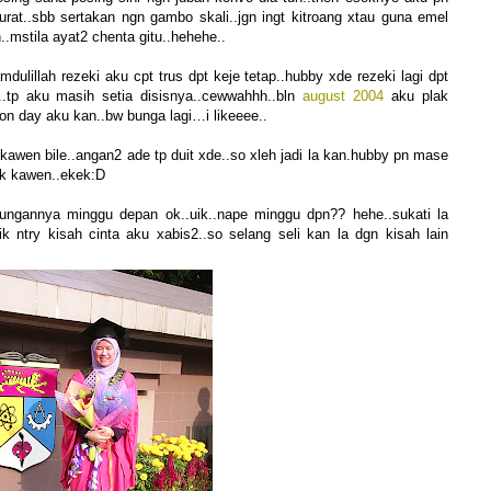
urat..sbb sertakan ngn gambo skali..jgn ingt kitroang xtau guna emel
n..mstila ayat2 chenta gitu..hehehe..
ulillah rezeki aku cpt trus dpt keje tetap..hubby xde rezeki lagi dpt
k..tp aku masih setia disisnya..cewwahhh..bln
august 2004
aku plak
on day aku kan..bw bunga lagi…i likeeee..
kawen bile..angan2 ade tp duit xde..so xleh jadi la kan.hubby pn mase
 nk kawen..ekek:D
bungannya minggu depan ok..uik..nape minggu dpn?? hehe..sukati la
ik ntry kisah cinta aku xabis2..so selang seli kan la dgn kisah lain