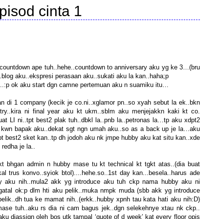
pisod cinta 1
countdown ape tuh..hehe..countdown to anniversary aku yg ke 3…(bru
.blog aku..ekspresi perasaan aku..sukati aku la kan..haha;p
se..:p ok aku start dgn camne pertemuan aku n suamiku itu…
an di 1 company (kecik je co.ni..xglamor pn..so xyah sebut la ek..bkn
stry..kira ni final year aku kt ukm..sblm aku menjejakkn kaki kt co.
at LI ni..tpt best2 plak tuh..dbkl la..pnb la..petronas la…tp aku xdpt2
dia kwn bapak aku..dekat sgt ngn umah aku..so as a back up je la…aku
a tpt best2 sket kan..tp dh jodoh aku nk jmpe hubby aku kat situ kan..xde
redha je la..
 kt bhgan admin n hubby mase tu kt technical kt tgkt atas..(dia buat
ikal trus konvo..syiok btol)....hehe.so..1st day kan...besela..harus ade
bby aku nih..mula2 akk yg introduce aku tuh ckp nama hubby aku ni
gatal ok:p dlm hti aku pelik..muka nmpk muda (sbb akk yg introduce
lik..dh tua ke mamat nih..(erkk..hubby xpnh tau kata hati aku nih:D)
se tuh..aku rs dia ni cam bagus jek..dgn selekehnye xtau nk ckp..
ku diassign oleh bos utk tampal ‘quote of d week’ kat every floor opis