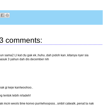
3 comments:
pun sama2 LI kat ctu gak ek..huhu..dah jodoh kan..kitanya nyer sia
masuk 3 yahun dah dis december nih
nak gi keje kan!woohoo..
yg lentok lebih ni!adeh!
ak mcm weols time konvo pun!whoopsss...smbil catwalk..penat la nak