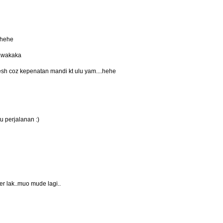
.hehe
...wakaka
sh coz kepenatan mandi kt ulu yam....hehe
u perjalanan :)
r lak..muo mude lagi..