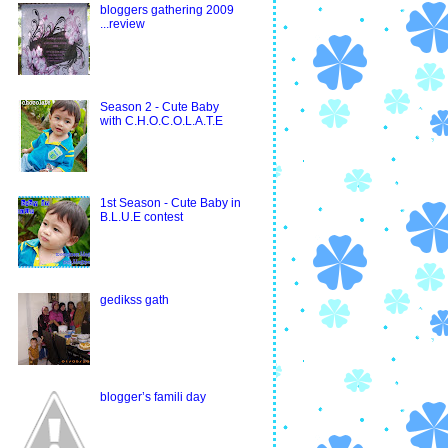
bloggers gathering 2009
...review
Season 2 - Cute Baby
with C.H.O.C.O.L.A.T.E
1st Season - Cute Baby in
B.L.U.E contest
gedikss gath
blogger’s famili day