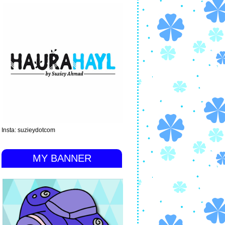
Insta: suzieydotcom
MY BANNER