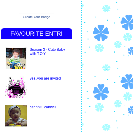
Create Your Badge
FAVOURITE ENTRI
Season 3 - Cute Baby
with T.O.Y
yes..you are invited
cahhh!!...cahhh!!