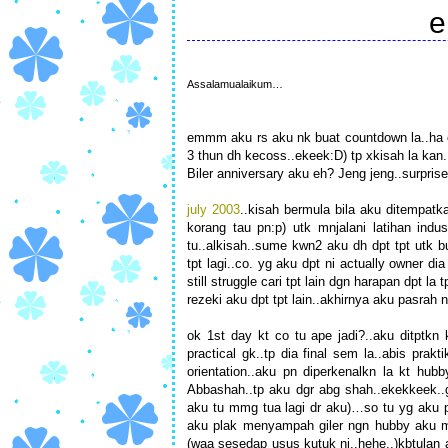
e
Assalamualaikum…
emmm aku rs aku nk buat countdown la..ha 
3 thun dh kecoss..ekeek:D) tp xkisah la kan.
Biler anniversary aku eh? Jeng jeng..surpri
july 2003
..kisah bermula bila aku ditempatk
korang tau pn:p) utk mnjalani latihan indu
tu..alkisah..sume kwn2 aku dh dpt tpt utk bu
tpt lagi..co. yg aku dpt ni actually owner 
still struggle cari tpt lain dgn harapan dpt l
rezeki aku dpt tpt lain..akhirnya aku pasrah n 
ok 1st day kt co tu ape jadi?..aku ditptkn
practical gk..tp dia final sem la..abis prakt
orientation..aku pn diperkenalkn la kt hu
Abbashah..tp aku dgr abg shah..ekekkeek..
aku tu mmg tua lagi dr aku)…so tu yg aku pe
aku plak menyampah giler ngn hubby aku ma
(waa sesedap usus kutuk ni..hehe..)kbtulan a