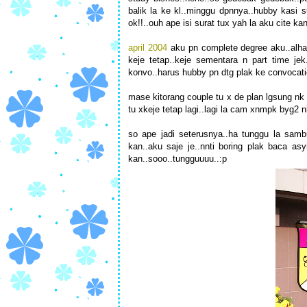
balik la ke kl..minggu dpnnya..hubby kasi s
ok!!..ouh ape isi surat tux yah la aku cite ka
april 2004
aku pn complete degree aku..alhamd
keje tetap..keje sementara n part time je
konvo..harus hubby pn dtg plak ke convocati
mase kitorang couple tu x de plan lgsung nk 
tu xkeje tetap lagi..lagi la cam xnmpk byg2
so ape jadi seterusnya..ha tunggu la sam
kan..aku saje je..nnti boring plak baca asy
kan..sooo..tungguuuu..:p