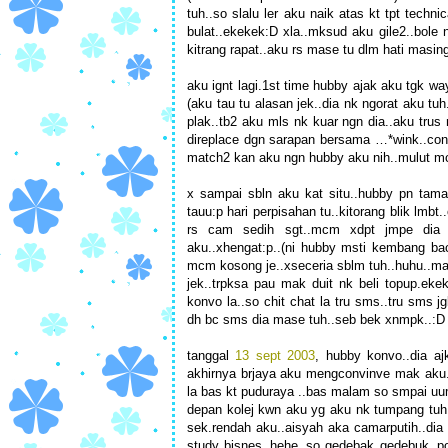
tuh..so slalu ler aku naik atas kt tpt techn
bulat..ekekek:D xla..mksud aku gile2..bole ng
kitrang rapat..aku rs mase tu dlm hati masin
aku ignt lagi.1st time hubby ajak aku tgk w
(aku tau tu alasan jek..dia nk ngorat aku tu
plak..tb2 aku mls nk kuar ngn dia..aku trus 
direplace dgn sarapan bersama …*wink..cont
match2 kan aku ngn hubby aku nih..mulut mc
x sampai sbln aku kat situ..hubby pn tamat
tauu:p hari perpisahan tu..kitorang blik lmbt
rs cam sedih sgt..mcm xdpt jmpe dia l
aku..xhengat:p..(ni hubby msti kembang baca
mcm kosong je..xseceria sblm tuh..huhu..ma
jek..trpksa pau mak duit nk beli topup.ek
konvo la..so chit chat la tru sms..tru sms j
dh bc sms dia mase tuh..seb bek xnmpk..:D
tanggal
13 sept 2003
, hubby konvo..dia a
akhirnya brjaya aku mengconvinve mak aku..
la bas kt puduraya ..bas malam so smpai uu
depan kolej kwn aku yg aku nk tumpang tuh..
sek.rendah aku..aisyah aka camarputih..dia b
study bisnes..hehe..so gedebak gedebuk..po