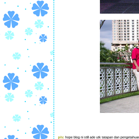
p/s:
hope blog ni still ade utk tatapan dan pengetahua