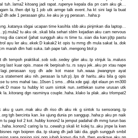
ical tuh..lama2 kitoang jadi rapat..rupenye kepala dia pn cam aku gk…
am la..then dpt lg 1 job utk arrnge talk event..ha kt sini lagi la buat
g2 dh ade 1 perasaan gitu..ke aku je yg perasan...haha:p
ayng..katanya sbgai ucapan time kasihla sbb aku pinjmkan dia laptop…
h..:p).mula2 tu aku ok..skali bila sehari sblm kejadian aku cam nervous
msg dia cancel (jahat sungguh aku rs time tu..sian dia kan:p)tp pastu
rol ayu ler aku..ekek:D kakak2 kt opis tu mmg dh mula sakat la..dok
m marah dlm hati suka..tah pape tah..mengong btol:p
 dh tempoh praktikal..sob sob..sedey giler aku..tp xtnjuk la..maluss
..org last kuar opis..mase nk berpisah tu..rs sayu jek..aku pn xtau nape
agi..perasaan syg dh ade kot mase tuh..waaa jiwangnye ayat
 statement aku nih..perasan la tuh:p)..lps dr haritu..aku bila g opis
se tu sms mahal tau..10sen 1 sms…dhla xde gaji..dpt elaun pn rm300
ekek:D mase tu hubby kt uum sintok nun..settlekan sume urusan utk
gk la..kitorang dgn rasminya couple..haha..klako la plak..aku trlompat2
jk aku g uum..mak aku dh riso dh aku nk g sintok tu sensorang..tp
org tgh bercinta kan..ke ujung dunia pn sanggup..haha:p aku pn naik
m tu pagi kol 2 kot..hubby konon2 la jemput padahal dh mmg turun bas
haha..konon2 caring la tu..cewah;p skali kt kolej tu..aku jmpe la kwn
isnes ngn boipren dia..tp skang dh jadi laki dia..gigih sungguh smbil
sing sana posing sini ngn jubah konvo dia tuh..then esoknye aku pn