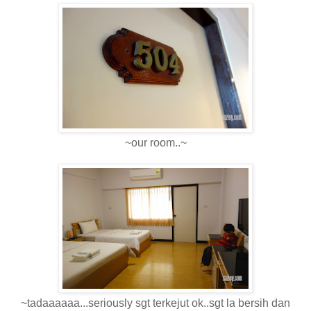
~our room..~
~tadaaaaaa...seriously sgt terkejut ok..sgt la bersih dan