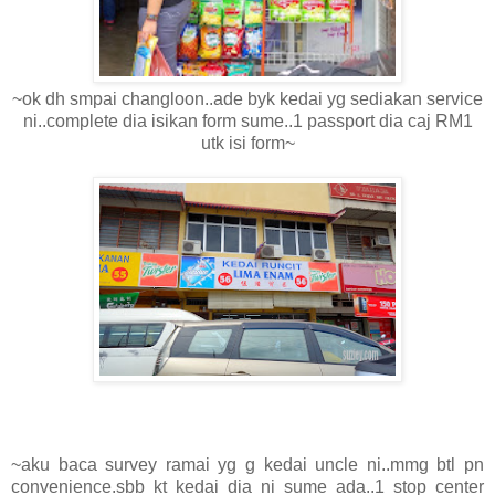
~ok dh smpai changloon..ade byk kedai yg sediakan service
ni..complete dia isikan form sume..1 passport dia caj RM1
utk isi form~
~aku baca survey ramai yg g kedai uncle ni..mmg btl pn
convenience.sbb kt kedai dia ni sume ada..1 stop center