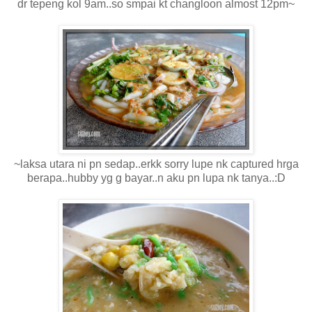
dr tepeng kol 9am..so smpai kt changloon almost 12pm~
~laksa utara ni pn sedap..erkk sorry lupe nk captured hrga
berapa..hubby yg g bayar..n aku pn lupa nk tanya..:D