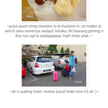
~pulut ayam mmg maveles la kt thailand ni..no matter at
which area sumenya sedap2 belaka..tht bawang goreng n
thai sos sgt la sedapppppp..haih rindu plak..~
~ok ni paking hotel..review pasal hotel next n3 ok :)~