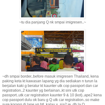
~tu dia panjang Q nk smpai imigresen..~
~dh smpai border..before masuk imigresen Thailand, kena
paking keta kt kawasan lapang yg dia sediakan n turun la
berjalan kaki g beratur kt kaunter utk cop passport dan car
registration..2 kaunter yg berlainan..kt sini utk cop
passport..utk car registration kaunter 9 & 10 (kot)..ape2 kena
cop passport dulu ok baru g Q utk car registration..so make
sure korang di lane yg btl..kalau x..sia2 je..dh la Q