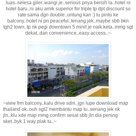
luas..selesa giler..wangi je..serious pnya bersih la..hotel ni
hotel baru..ni aku amik superior for triple tp dpt discount so
rate sama dgn double..untung kan :) tu pintu ke
balcony..hotel ni pn peaceful..tenang jek..maybe sbb bkn
tgh2 town..tp nk pegi downtown 5 minit je naik keta..mmg sgt
dekat..dan convenience..easy access..~
~view frm balcony..kalu drive sdiri, jgn lupe download map
thailand ok..ouh sgt2 membantu map tu..senang jek nk
jln..klu xde map mmg confirm sesat sbb jln dia pening
sket..byk 1 way plak tu..~