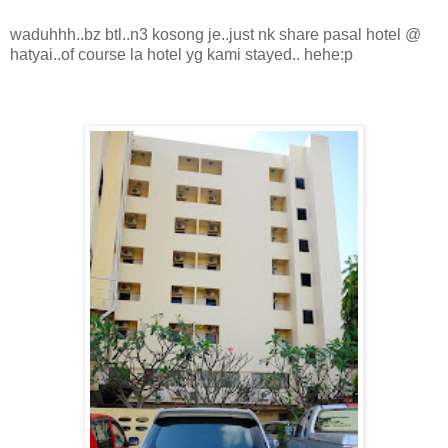
waduhhh..bz btl..n3 kosong je..just nk share pasal hotel @
hatyai..of course la hotel yg kami stayed.. hehe:p