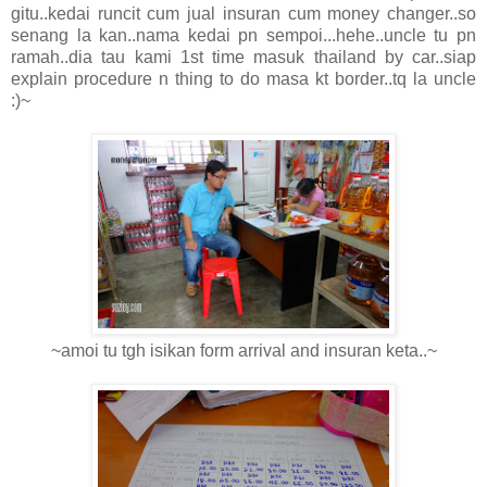
gitu..kedai runcit cum jual insuran cum money changer..so
senang la kan..nama kedai pn sempoi...hehe..uncle tu pn
ramah..dia tau kami 1st time masuk thailand by car..siap
explain procedure n thing to do masa kt border..tq la uncle
:)~
~amoi tu tgh isikan form arrival and insuran keta..~