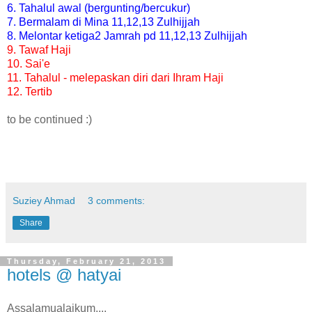
6. Tahalul awal (bergunting/bercukur)
7. Bermalam di Mina 11,12,13 Zulhijjah
8. Melontar ketiga2 Jamrah pd 11,12,13 Zulhijjah
9.
Tawaf Haji
10. Sai'e
11. Tahalul - melepaskan diri dari Ihram Haji
12. Tertib
to be continued :)
Suziey Ahmad
3 comments:
Share
Thursday, February 21, 2013
hotels @ hatyai
Assalamualaikum....