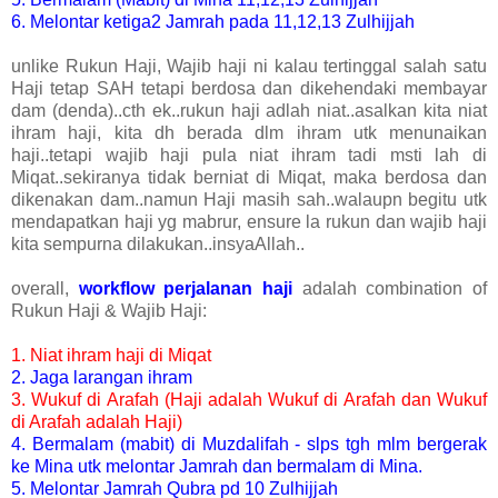
6. Melontar ketiga2 Jamrah pada 11,12,13 Zulhijjah
unlike Rukun Haji, Wajib haji ni kalau tertinggal salah satu
Haji tetap SAH tetapi berdosa dan dikehendaki membayar
dam (denda)..cth ek..rukun haji adlah niat..asalkan kita niat
ihram haji, kita dh berada dlm ihram utk menunaikan
haji..tetapi wajib haji pula niat ihram tadi msti lah di
Miqat..sekiranya tidak berniat di Miqat, maka berdosa dan
dikenakan dam..namun Haji masih sah..walaupn begitu utk
mendapatkan haji yg mabrur, ensure la rukun dan wajib haji
kita sempurna dilakukan..insyaAllah..
overall,
workflow perjalanan haji
adalah combination of
Rukun Haji & Wajib Haji:
1. Niat ihram haji di Miqat
2. Jaga larangan ihram
3. Wukuf di Arafah (Haji adalah Wukuf di Arafah dan Wukuf
di Arafah adalah Haji)
4. Bermalam (mabit) di Muzdalifah - slps tgh mlm bergerak
ke Mina utk melontar Jamrah dan bermalam di Mina.
5. Melontar Jamrah Qubra pd 10 Zulhijjah