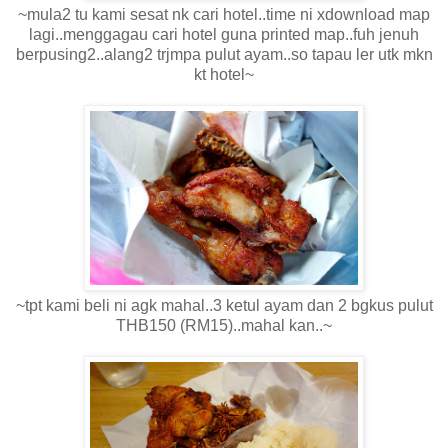
~mula2 tu kami sesat nk cari hotel..time ni xdownload map
lagi..menggagau cari hotel guna printed map..fuh jenuh
berpusing2..alang2 trjmpa pulut ayam..so tapau ler utk mkn
kt hotel~
~tpt kami beli ni agk mahal..3 ketul ayam dan 2 bgkus pulut
THB150 (RM15)..mahal kan..~