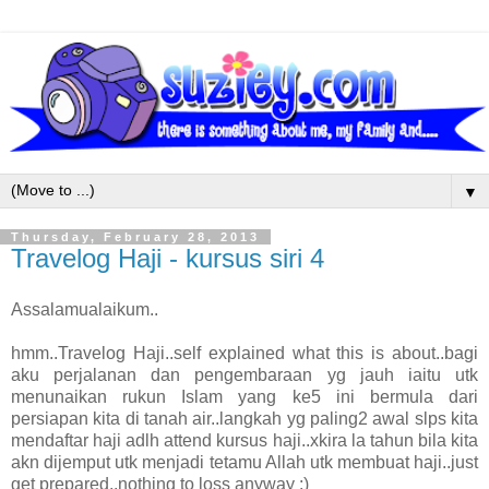
▼
Thursday, February 28, 2013
Travelog Haji - kursus siri 4
Assalamualaikum..
hmm..Travelog Haji..self explained what this is about..bagi
aku perjalanan dan pengembaraan yg jauh iaitu utk
menunaikan rukun Islam yang ke5 ini bermula dari
persiapan kita di tanah air..langkah yg paling2 awal slps kita
mendaftar haji adlh attend kursus haji..xkira la tahun bila kita
akn dijemput utk menjadi tetamu Allah utk membuat haji..just
get prepared..nothing to loss anyway :)