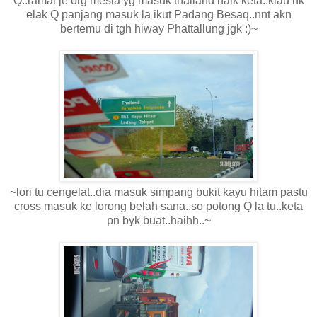
Q..ramai je org mesia yg masuk thailand naik keta..klau nk
elak Q panjang masuk la ikut Padang Besaq..nnt akn
bertemu di tgh hiway Phattallung jgk :)~
~lori tu cengelat..dia masuk simpang bukit kayu hitam pastu
cross masuk ke lorong belah sana..so potong Q la tu..keta
pn byk buat..haihh..~