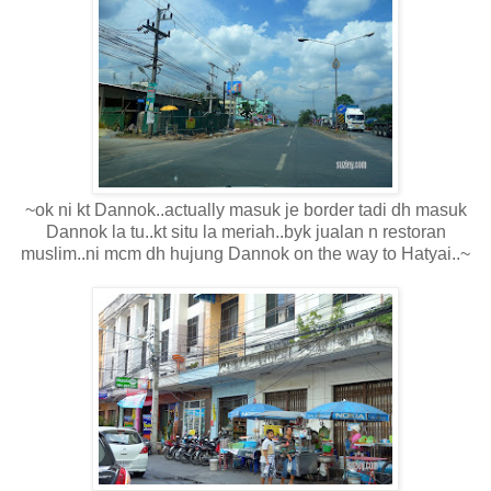
~ok ni kt Dannok..actually masuk je border tadi dh masuk
Dannok la tu..kt situ la meriah..byk jualan n restoran
muslim..ni mcm dh hujung Dannok on the way to Hatyai..~