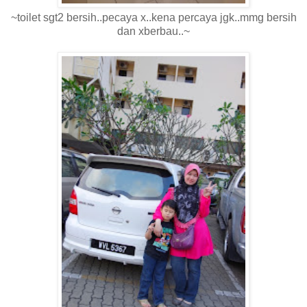
~toilet sgt2 bersih..pecaya x..kena percaya jgk..mmg bersih
dan xberbau..~