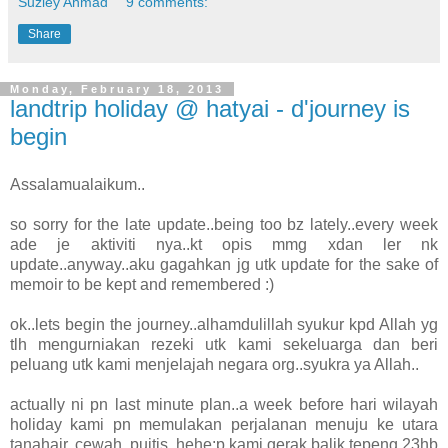
Suziey Ahmad
9 comments:
Share
Monday, February 18, 2013
landtrip holiday @ hatyai - d'journey is
begin
Assalamualaikum..
so sorry for the late update..being too bz lately..every week
ade je aktiviti nya..kt opis mmg xdan ler nk
update..anyway..aku gagahkan jg utk update for the sake of
memoir to be kept and remembered :)
ok..lets begin the journey..alhamdulillah syukur kpd Allah yg
tlh mengurniakan rezeki utk kami sekeluarga dan beri
peluang utk kami menjelajah negara org..syukra ya Allah..
actually ni pn last minute plan..a week before hari wilayah
holiday kami pn memulakan perjalanan menuju ke utara
tanahair..cewah..puitis..hehe:p kami gerak balik tepeng 23hb