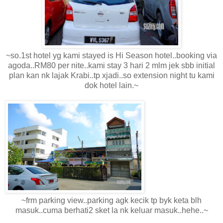
~so.1st hotel yg kami stayed is Hi Season hotel..booking via
agoda..RM80 per nite..kami stay 3 hari 2 mlm jek sbb initial
plan kan nk lajak Krabi..tp xjadi..so extension night tu kami
dok hotel lain.~
~frm parking view..parking agk kecik tp byk keta blh
masuk..cuma berhati2 sket la nk keluar masuk..hehe..~