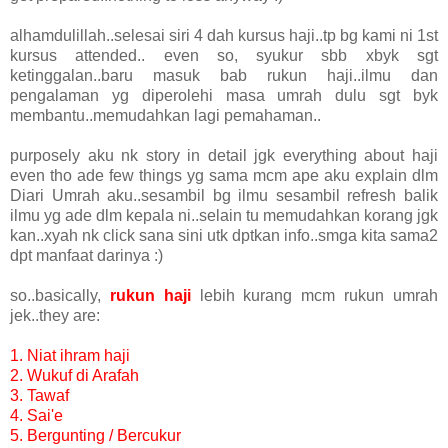
alhamdulillah..selesai siri 4 dah kursus haji..tp bg kami ni 1st
kursus attended.. even so, syukur sbb xbyk sgt
ketinggalan..baru masuk bab rukun haji..ilmu dan
pengalaman yg diperolehi masa umrah dulu sgt byk
membantu..memudahkan lagi pemahaman..
purposely aku nk story in detail jgk everything about haji
even tho ade few things yg sama mcm ape aku explain dlm
Diari Umrah aku..sesambil bg ilmu sesambil refresh balik
ilmu yg ade dlm kepala ni..selain tu memudahkan korang jgk
kan..xyah nk click sana sini utk dptkan info..smga kita sama2
dpt manfaat darinya :)
so..basically,
rukun haji
lebih kurang mcm rukun umrah
jek..they are:
1. Niat ihram haji
2. Wukuf di Arafah
3. Tawaf
4. Sai'e
5. Bergunting / Bercukur