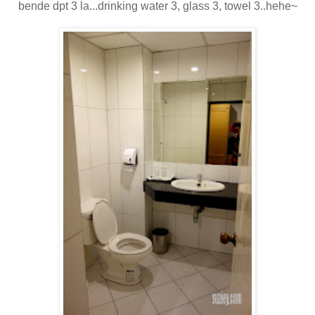
bende dpt 3 la...drinking water 3, glass 3, towel 3..hehe~