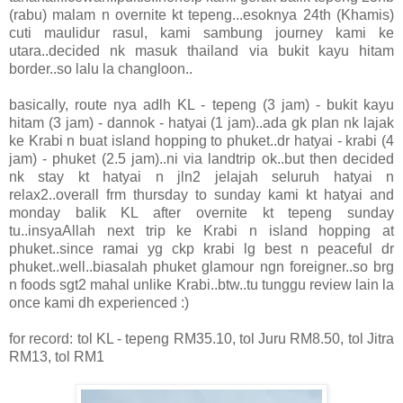
(rabu) malam n overnite kt tepeng...esoknya 24th (Khamis)
cuti maulidur rasul, kami sambung journey kami ke
utara..decided nk masuk thailand via bukit kayu hitam
border..so lalu la changloon..
basically, route nya adlh KL - tepeng (3 jam) - bukit kayu
hitam (3 jam) - dannok - hatyai (1 jam)..ada gk plan nk lajak
ke Krabi n buat island hopping to phuket..dr hatyai - krabi (4
jam) - phuket (2.5 jam)..ni via landtrip ok..but then decided
nk stay kt hatyai n jln2 jelajah seluruh hatyai n
relax2..overall frm thursday to sunday kami kt hatyai and
monday balik KL after overnite kt tepeng sunday
tu..insyaAllah next trip ke Krabi n island hopping at
phuket..since ramai yg ckp krabi lg best n peaceful dr
phuket..well..biasalah phuket glamour ngn foreigner..so brg
n foods sgt2 mahal unlike Krabi..btw..tu tunggu review lain la
once kami dh experienced :)
for record: tol KL - tepeng RM35.10, tol Juru RM8.50, tol Jitra
RM13, tol RM1