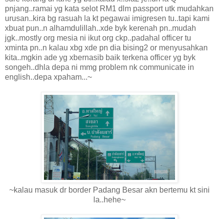
pnjang..ramai yg kata selot RM1 dlm passport utk mudahkan
urusan..kira bg rasuah la kt pegawai imigresen tu..tapi kami
xbuat pun..n alhamdulillah..xde byk kerenah pn..mudah
jgk..mostly org mesia ni ikut org ckp..padahal officer tu
xminta pn..n kalau xbg xde pn dia bising2 or menyusahkan
kita..mgkin ade yg xbernasib baik terkena officer yg byk
songeh..dhla depa ni mmg problem nk communicate in
english..depa xpaham...~
~kalau masuk dr border Padang Besar akn bertemu kt sini
la..hehe~