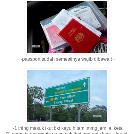
~passport sudah semestinya wajib dibawa:)~
~1 thing masuk ikut bkt kayu hitam..mmg jem la..keta