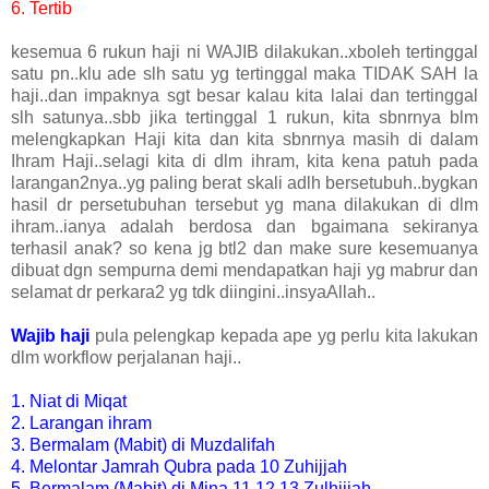
6. Tertib
kesemua 6 rukun haji ni WAJIB dilakukan..xboleh tertinggal
satu pn..klu ade slh satu yg tertinggal maka TIDAK SAH la
haji..dan impaknya sgt besar kalau kita lalai dan tertinggal
slh satunya..sbb jika tertinggal 1 rukun, kita sbnrnya blm
melengkapkan Haji kita dan kita sbnrnya masih di dalam
Ihram Haji..selagi kita di dlm ihram, kita kena patuh pada
larangan2nya..yg paling berat skali adlh bersetubuh..bygkan
hasil dr persetubuhan tersebut yg mana dilakukan di dlm
ihram..ianya adalah berdosa dan bgaimana sekiranya
terhasil anak? so kena jg btl2 dan make sure kesemuanya
dibuat dgn sempurna demi mendapatkan haji yg mabrur dan
selamat dr perkara2 yg tdk diingini..insyaAllah..
Wajib haji
pula pelengkap kepada ape yg perlu kita lakukan
dlm workflow perjalanan haji..
1. Niat di Miqat
2. Larangan ihram
3. Bermalam (Mabit) di Muzdalifah
4. Melontar Jamrah Qubra pada 10 Zuhijjah
5. Bermalam (Mabit) di Mina 11,12,13 Zulhijjah