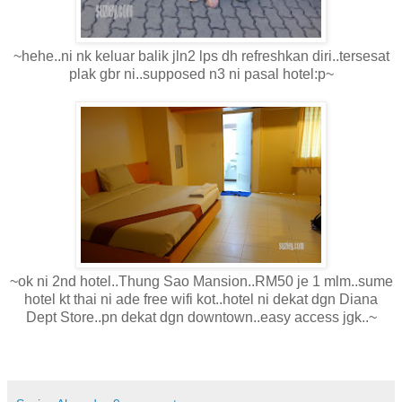
~hehe..ni nk keluar balik jln2 lps dh refreshkan diri..tersesat
plak gbr ni..supposed n3 ni pasal hotel:p~
~ok ni 2nd hotel..Thung Sao Mansion..RM50 je 1 mlm..sume
hotel kt thai ni ade free wifi kot..hotel ni dekat dgn Diana
Dept Store..pn dekat dgn downtown..easy access jgk..~