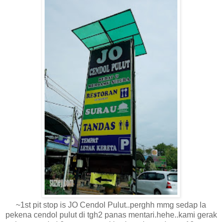
~1st pit stop is JO Cendol Pulut..perghh mmg sedap la
pekena cendol pulut di tgh2 panas mentari.hehe..kami gerak