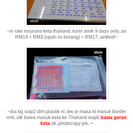
~ni rate insurans keta thailand..kami amik 9 days only..so
RM14 + RM3 (upah isi borang) = RM17..settled!~
~dia bg siap2 dlm plastik ni..bw je masa kt masuk border
nnti..utk bawa masuk keta ke Thailand wajib
bawa geran
keta
ok..photocopy jek..
~