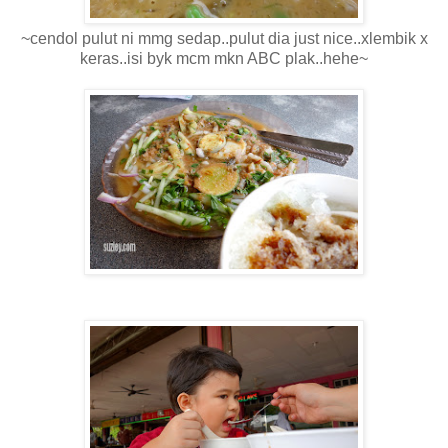
~cendol pulut ni mmg sedap..pulut dia just nice..xlembik x
keras..isi byk mcm mkn ABC plak..hehe~