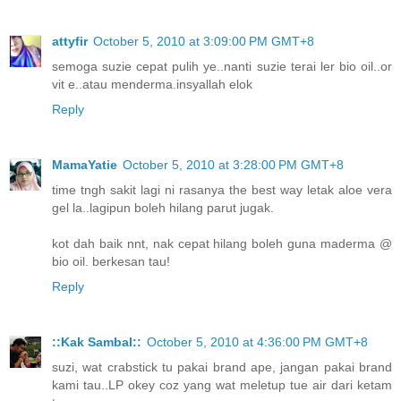
attyfir
October 5, 2010 at 3:09:00 PM GMT+8
semoga suzie cepat pulih ye..nanti suzie terai ler bio oil..or
vit e..atau menderma.insyallah elok
Reply
MamaYatie
October 5, 2010 at 3:28:00 PM GMT+8
time tngh sakit lagi ni rasanya the best way letak aloe vera
gel la..lagipun boleh hilang parut jugak.
kot dah baik nnt, nak cepat hilang boleh guna maderma @
bio oil. berkesan tau!
Reply
::Kak Sambal::
October 5, 2010 at 4:36:00 PM GMT+8
suzi, wat crabstick tu pakai brand ape, jangan pakai brand
kami tau..LP okey coz yang wat meletup tue air dari ketam