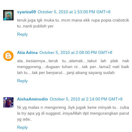
syariza09
October 5, 2010 at 1:53:00 PM GMT+8
teruk juga tgk muka tu..mcm mana ekk rupa popia crabstcik
tu..nanti publish yer
Reply
Atia Adina
October 5, 2010 at 2:08:00 PM GMT+8
ala...kesiannya...teruk tu...alamak....takut lah plak nak
menggoreng....dugaan tuhan ni....tak per...lama2 nati baik
lah tu....tak per berparut....janji abang sayang sudah
Reply
AishaAminudin
October 5, 2010 at 2:14:00 PM GMT+8
Ni yg malas n mengoreng..byk jugak kene minyak tu.. cuba
la try apa yg di suggest..insyaAllah dpt mengurangkan parut
yg ada..
Reply