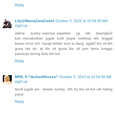
Reply
Lily@MamaZaraZareef
October 5, 2010 at 10:54:00 AM
GMT+8
alahai suziey..siannya..kejadian yg tak disangka2
kan..menakutkan jugak kulit popia meletup leh tinggal
kesan mcm tuh..harap lehlah scar tu ilang..agak2 bio oil leh
guna tak ek. tp klu nk guna bio oil pon kena tunggu
parutnye kering dulu lah kot
Reply
MRS. K ^ibuhadifhessa^
October 5, 2010 at 10:56:00 AM
GMT+8
teruk jugak yer.. kesian suziey.. leh try bio oil kot utk hilang
parut
Reply