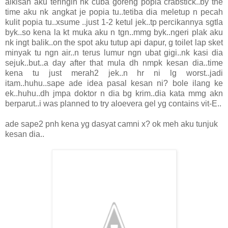
alkisah aku teringin nk cuba goreng popia crabstick..by the
time aku nk angkat je popia tu..tetiba dia meletup n pecah
kulit popia tu..xsume ..just 1-2 ketul jek..tp percikannya sgtla
byk..so kena la kt muka aku n tgn..mmg byk..ngeri plak aku
nk ingt balik..on the spot aku tutup api dapur, g toilet lap sket
minyak tu ngn air..n terus lumur ngn ubat gigi..nk kasi dia
sejuk..but..a day after that mula dh nmpk kesan dia..time
kena tu just merah2 jek..n hr ni lg worst..jadi
itam..huhu..sape ade idea pasal kesan ni? bole ilang ke
ek..huhu..dh jmpa doktor n dia bg krim..dia kata mmg akn
berparut..i was planned to try aloevera gel yg contains vit-E..
ade sape2 pnh kena yg dasyat camni x? ok meh aku tunjuk
kesan dia..