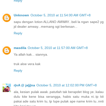
Reply
Unknown
October 5, 2010 at 11:54:00 AM GMT+8
sapu dengan lotion ALLANO AMWAY...beli la ngan sape2 yg
jd dealer amway...memang sgt berkesan...
Reply
masdila
October 5, 2010 at 11:57:00 AM GMT+8
Ya allah kak... siannya.
truk aloe vera kak
Reply
r|nA @ ja|j|na
October 5, 2010 at 12:02:00 PM GMT+8
ala, kesian pulak awak..patutlah tak berapdet blog ye..kalau
dulu kite kene bisa serangga, habis satu muka ni..tp kit
pakai ade satu krim tu, tp lupe pulak ape name krim tu..nnti