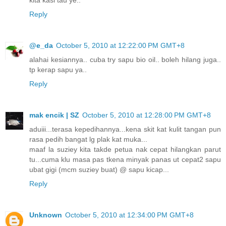
kita kasi tau ye..
Reply
@e_da
October 5, 2010 at 12:22:00 PM GMT+8
alahai kesiannya.. cuba try sapu bio oil.. boleh hilang juga..
tp kerap sapu ya..
Reply
mak encik | SZ
October 5, 2010 at 12:28:00 PM GMT+8
aduiii...terasa kepedihannya...kena skit kat kulit tangan pun
rasa pedih bangat lg plak kat muka...
maaf la suziey kita takde petua nak cepat hilangkan parut
tu...cuma klu masa pas tkena minyak panas ut cepat2 sapu
ubat gigi (mcm suziey buat) @ sapu kicap...
Reply
Unknown
October 5, 2010 at 12:34:00 PM GMT+8