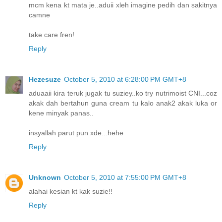
mcm kena kt mata je..aduii xleh imagine pedih dan sakitnya
camne
take care fren!
Reply
Hezesuze
October 5, 2010 at 6:28:00 PM GMT+8
aduaaii kira teruk jugak tu suziey..ko try nutrimoist CNI...coz
akak dah bertahun guna cream tu kalo anak2 akak luka or
kene minyak panas..
insyallah parut pun xde...hehe
Reply
Unknown
October 5, 2010 at 7:55:00 PM GMT+8
alahai kesian kt kak suzie!!
Reply