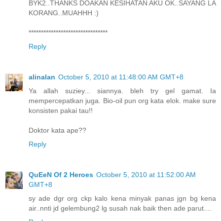
BYK2..THANKS DOAKAN KESIHATAN AKU OK..SAYANG LA
KORANG..MUAHHH :)
********************************
Reply
alinalan
October 5, 2010 at 11:48:00 AM GMT+8
Ya allah suziey... siannya. bleh try gel gamat. Ia
mempercepatkan juga. Bio-oil pun org kata elok. make sure
konsisten pakai tau!!
Doktor kata ape??
Reply
QuEeN Of 2 Heroes
October 5, 2010 at 11:52:00 AM
GMT+8
sy ade dgr org ckp kalo kena minyak panas jgn bg kena
air..nnti jd gelembung2 lg susah nak baik then ade parut....