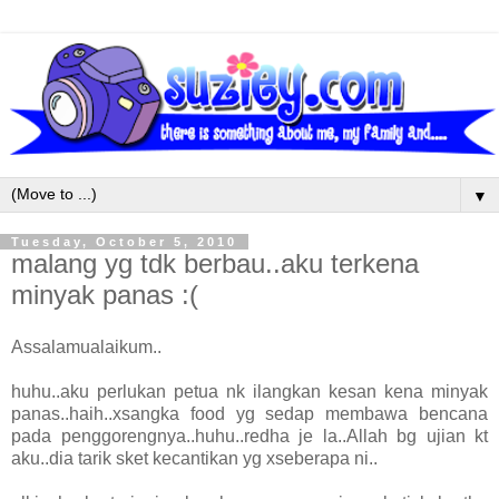
▼
Tuesday, October 5, 2010
malang yg tdk berbau..aku terkena
minyak panas :(
Assalamualaikum..
huhu..aku perlukan petua nk ilangkan kesan kena minyak
panas..haih..xsangka food yg sedap membawa bencana
pada penggorengnya..huhu..redha je la..Allah bg ujian kt
aku..dia tarik sket kecantikan yg xseberapa ni..