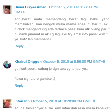
Ummi Eisya&Amani
October 5, 2010 at 8:53:00 PM
GMT+8
adoi,berat mata memandang berat lagi bahu yang
memikulkan..sian nengok muka mama aqeel ni..hari tu aku
g chck mengandung ada terbaca pasal krim utk hilang parut
ni..nanti jummat ni aku g lagi,aku try amik info pasal krim tu
ye..kot2 leh mambantu..
Reply
Khairul Onggon
October 5, 2010 at 8:56:00 PM GMT+8
get well soon.. sabaq je dgn apa yg terjadi ye..
*lawa signature gambar :)
Reply
Intan Inn
October 5, 2010 at 10:28:00 PM GMT+8
aduhai kesiannyer suzie..erm intan dah rasa masa kene kat