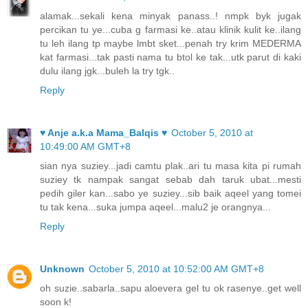
alamak...sekali kena minyak panass..! nmpk byk jugak
percikan tu ye...cuba g farmasi ke..atau klinik kulit ke..ilang
tu leh ilang tp maybe lmbt sket...penah try krim MEDERMA
kat farmasi...tak pasti nama tu btol ke tak...utk parut di kaki
dulu ilang jgk...buleh la try tgk..
Reply
♥ Anje a.k.a Mama_Balqis ♥
October 5, 2010 at
10:49:00 AM GMT+8
sian nya suziey...jadi camtu plak..ari tu masa kita pi rumah
suziey tk nampak sangat sebab dah taruk ubat...mesti
pedih giler kan...sabo ye suziey...sib baik aqeel yang tomei
tu tak kena...suka jumpa aqeel...malu2 je orangnya...
Reply
Unknown
October 5, 2010 at 10:52:00 AM GMT+8
oh suzie..sabarla..sapu aloevera gel tu ok rasenye..get well
soon k!