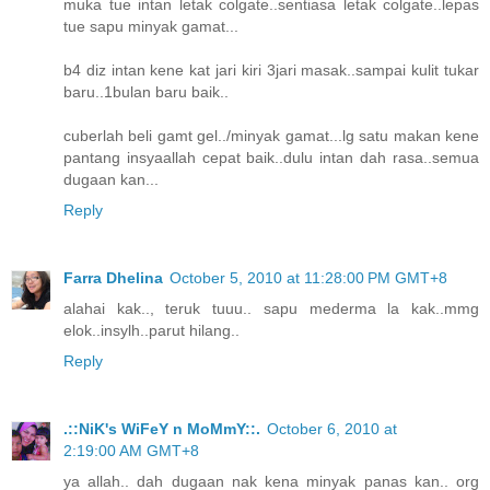
muka tue intan letak colgate..sentiasa letak colgate..lepas
tue sapu minyak gamat...
b4 diz intan kene kat jari kiri 3jari masak..sampai kulit tukar
baru..1bulan baru baik..
cuberlah beli gamt gel../minyak gamat...lg satu makan kene
pantang insyaallah cepat baik..dulu intan dah rasa..semua
dugaan kan...
Reply
Farra Dhelina
October 5, 2010 at 11:28:00 PM GMT+8
alahai kak.., teruk tuuu.. sapu mederma la kak..mmg
elok..insylh..parut hilang..
Reply
.::NiK's WiFeY n MoMmY::.
October 6, 2010 at
2:19:00 AM GMT+8
ya allah.. dah dugaan nak kena minyak panas kan.. org