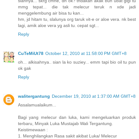
siannya... skrg cmne, dh ok? tndakan akak buh ubat gigi tu
mmg tepat... die tak melecur teruk n xde jadi
menggelembung air bisa tu kan...
hm, jd hitam tu, slalunya org taruk vit-e or aloe vera. nk best
lagi, amik aloe vera yg asli tu. cepat sgt...
Reply
CuTeMiUt78
October 12, 2010 at 11:58:00 PM GMT+8
oh... alkisahnya.. sian la ko suziey... emm tapi bio oil tu pun
ok gak
Reply
walitergantung
December 19, 2010 at 1:37:00 AM GMT+8
Assalamualaikum...
Bagi yang melecur dan luka, kami mengeluarkan produk
terbaru, Minyak Luka Mustajab Wali Tergantung.
Keistimewaan :
1. Menghilangkan Rasa sakit akibat Luka/ Melecur