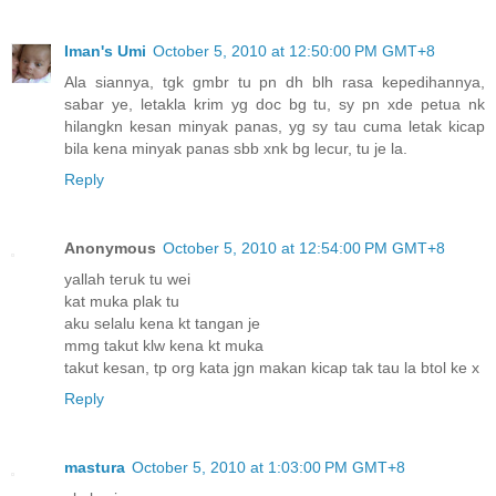
Iman's Umi
October 5, 2010 at 12:50:00 PM GMT+8
Ala siannya, tgk gmbr tu pn dh blh rasa kepedihannya,
sabar ye, letakla krim yg doc bg tu, sy pn xde petua nk
hilangkn kesan minyak panas, yg sy tau cuma letak kicap
bila kena minyak panas sbb xnk bg lecur, tu je la.
Reply
Anonymous
October 5, 2010 at 12:54:00 PM GMT+8
yallah teruk tu wei
kat muka plak tu
aku selalu kena kt tangan je
mmg takut klw kena kt muka
takut kesan, tp org kata jgn makan kicap tak tau la btol ke x
Reply
mastura
October 5, 2010 at 1:03:00 PM GMT+8