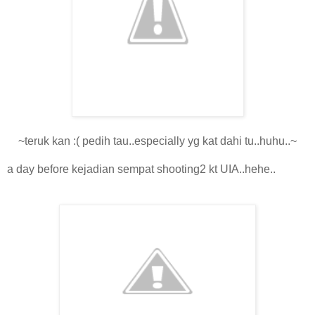
~teruk kan :( pedih tau..especially yg kat dahi tu..huhu..~
a day before kejadian sempat shooting2 kt UIA..hehe..