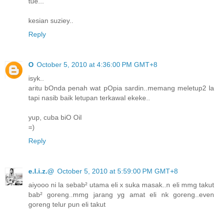
tue...
kesian suziey..
Reply
O
October 5, 2010 at 4:36:00 PM GMT+8
isyk..
aritu bOnda penah wat pOpia sardin..memang meletup2 la
tapi nasib baik letupan terkawal ekeke..
yup, cuba biO Oil
=)
Reply
e.l.i.z.@
October 5, 2010 at 5:59:00 PM GMT+8
aiyooo ni la sebab² utama eli x suka masak..n eli mmg takut
bab² goreng..mmg jarang yg amat eli nk goreng..even
goreng telur pun eli takut