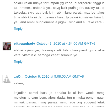
selalu kalau minya tertumpah yg kena, ni terpercik tinggi la
tu.. hmmm.. sabar la ye.. sayg kulit putih gebu suziey tu.. tp
takpela.. skrg ada byk krim utk hilang parut.. may be takes
time sbb kita ni dah dewasa kan.. tp pakai konsisten krim tu
ye.. and ambil supplement la jugak.. vit c and e.. take care~
Reply
cikpuanhady
October 6, 2010 at 4:54:00 AM GMT+8
alahai..syiannyer, biasanya utk hilangkan parut guna aloe
vera, vitamin e..semoga cepat sembuh ye..
Reply
..nOj..
October 6, 2010 at 9:08:00 AM GMT+8
salam,
kejadian camni baru je berlaku kt ai last week. mmg
meletup tu cam bom, abes dada, tgn n muka penuh ngan
minyak panas. mmg panas. mmg ade org suggest letak
colgate. tp ai tau colgate hanya menyejuk kan je. ai lantas