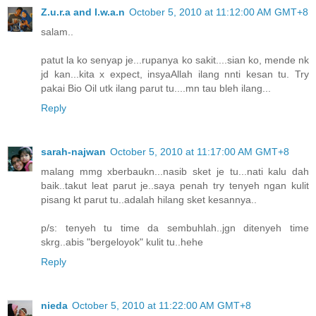
Z.u.r.a and I.w.a.n
October 5, 2010 at 11:12:00 AM GMT+8
salam..
patut la ko senyap je...rupanya ko sakit....sian ko, mende nk
jd kan...kita x expect, insyaAllah ilang nnti kesan tu. Try
pakai Bio Oil utk ilang parut tu....mn tau bleh ilang...
Reply
sarah-najwan
October 5, 2010 at 11:17:00 AM GMT+8
malang mmg xberbaukn...nasib sket je tu...nati kalu dah
baik..takut leat parut je..saya penah try tenyeh ngan kulit
pisang kt parut tu..adalah hilang sket kesannya..
p/s: tenyeh tu time da sembuhlah..jgn ditenyeh time
skrg..abis "bergeloyok" kulit tu..hehe
Reply
nieda
October 5, 2010 at 11:22:00 AM GMT+8