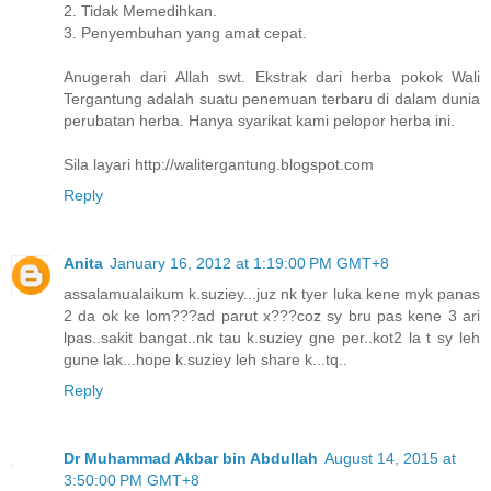
2. Tidak Memedihkan.
3. Penyembuhan yang amat cepat.
Anugerah dari Allah swt. Ekstrak dari herba pokok Wali
Tergantung adalah suatu penemuan terbaru di dalam dunia
perubatan herba. Hanya syarikat kami pelopor herba ini.
Sila layari http://walitergantung.blogspot.com
Reply
Anita
January 16, 2012 at 1:19:00 PM GMT+8
assalamualaikum k.suziey...juz nk tyer luka kene myk panas
2 da ok ke lom???ad parut x???coz sy bru pas kene 3 ari
lpas..sakit bangat..nk tau k.suziey gne per..kot2 la t sy leh
gune lak...hope k.suziey leh share k...tq..
Reply
Dr Muhammad Akbar bin Abdullah
August 14, 2015 at
3:50:00 PM GMT+8