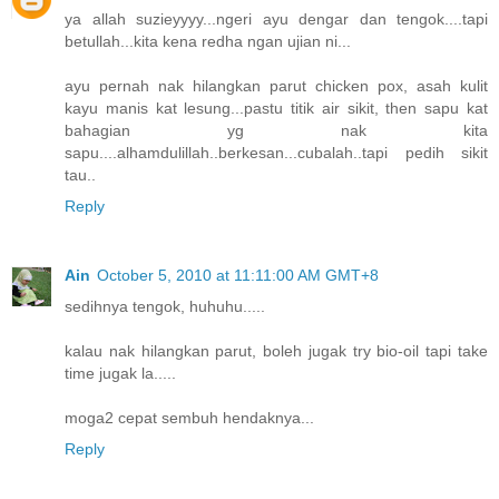
ya allah suzieyyyy...ngeri ayu dengar dan tengok....tapi
betullah...kita kena redha ngan ujian ni...
ayu pernah nak hilangkan parut chicken pox, asah kulit
kayu manis kat lesung...pastu titik air sikit, then sapu kat
bahagian yg nak kita
sapu....alhamdulillah..berkesan...cubalah..tapi pedih sikit
tau..
Reply
Ain
October 5, 2010 at 11:11:00 AM GMT+8
sedihnya tengok, huhuhu.....
kalau nak hilangkan parut, boleh jugak try bio-oil tapi take
time jugak la.....
moga2 cepat sembuh hendaknya...
Reply