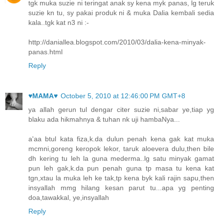
tgk muka suzie ni teringat anak sy kena myk panas, lg teruk
suzie kn tu, sy pakai produk ni & muka Dalia kembali sedia
kala..tgk kat n3 ni :-
http://daniallea.blogspot.com/2010/03/dalia-kena-minyak-
panas.html
Reply
♥MAMA♥
October 5, 2010 at 12:46:00 PM GMT+8
ya allah gerun tul dengar citer suzie ni,sabar ye,tiap yg
blaku ada hikmahnya & tuhan nk uji hambaNya...
a'aa btul kata fiza,k.da dulun penah kena gak kat muka
mcmni,goreng keropok lekor, taruk aloevera dulu,then bile
dh kering tu leh la guna mederma..lg satu minyak gamat
pun leh gak,k.da pun penah guna tp masa tu kena kat
tgn,xtau la muka leh ke tak,tp kena byk kali rajin sapu,then
insyallah mmg hilang kesan parut tu...apa yg penting
doa,tawakkal, ye,insyallah
Reply