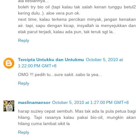
ala kesiannya...
boleh try bio oil (tapi kalau tak salah kenan tunggu betul2
kering dulu..). aloe vera pun ok.
next time, kalau terkena percikan minyak, jangan kenakan
air. tapi, sapu dengan kicap, insyallah ia menyejukkan dan
elak parut terjadi, kalau ada pun, tak teruk sgt la..
Reply
Tercipta Untukku dan Untukmu
October 5, 2010 at
1:22:00 PM GMT+8
OMG !!! pedih tu...sure sakit..sabo la yea...
Reply
maslinamansor
October 5, 2010 at 1:27:00 PM GMT+8
harap suziey cepat sembuh. Mas tak ada la pula petua bagi
hilang. Tapi rasanya kalau pakai bio-oil, mungkin akan
hilang cuma lambat sikit la
Reply