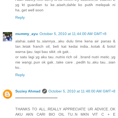
yg kt guardian tu ke..aiseh,dahle ko putih melepak ni
ha..get well soon
Reply
mummy_ayu
October 5, 2010 at 11:44:00 AM GMT+8
alahai..sakit tu..siannya...aku dulu time kena air panas &
Ian..letak franch oil, beli kat kedai india...kotak & botol
warna ijau..tapi bau sikit..ok gak..
or satu lagi yg aku tau..nutrio rich oil ..brand nutri metic..yg
nie wangi..pun ok gak...take care ..pedih tu..aku tau...sian
ko..
Reply
Suziey Ahmad
October 5, 2010 at 11:48:00 AM GMT+8
********************************
THANKS TO ALL..REALLY APPRECIATE UR ADVICE..OK
AKU AKN CARI BIO OIL TU..N MKN VIT C + E