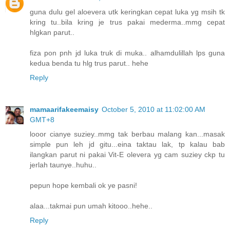
guna dulu gel aloevera utk keringkan cepat luka yg msih tk
kring tu..bila kring je trus pakai mederma..mmg cepat
hlgkan parut..
fiza pon pnh jd luka truk di muka.. alhamdulillah lps guna
kedua benda tu hlg trus parut.. hehe
Reply
mamaarifakeemaisy
October 5, 2010 at 11:02:00 AM
GMT+8
looor cianye suziey..mmg tak berbau malang kan...masak
simple pun leh jd gitu...eina taktau lak, tp kalau bab
ilangkan parut ni pakai Vit-E olevera yg cam suziey ckp tu
jerlah taunye..huhu..
pepun hope kembali ok ye pasni!
alaa...takmai pun umah kitooo..hehe..
Reply