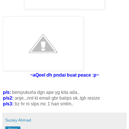
~aQeel dh pndai buat peace :p~
p/s:
bersyukurla dgn ape yg kita ada..
p/s2:
anje...nnt kt email gbr balqis ok..tgh resize
p/s3:
bz hr ni slps mc 1 hari smlm..
Suziey Ahmad