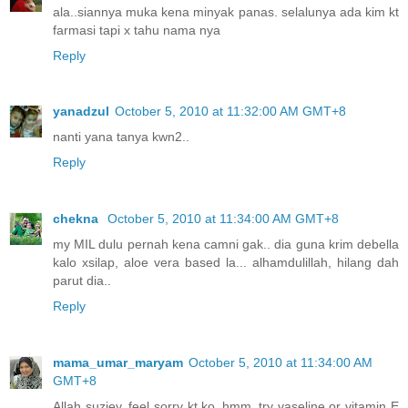
ala..siannya muka kena minyak panas. selalunya ada kim kt
farmasi tapi x tahu nama nya
Reply
yanadzul
October 5, 2010 at 11:32:00 AM GMT+8
nanti yana tanya kwn2..
Reply
chekna
October 5, 2010 at 11:34:00 AM GMT+8
my MIL dulu pernah kena camni gak.. dia guna krim debella
kalo xsilap, aloe vera based la... alhamdulillah, hilang dah
parut dia..
Reply
mama_umar_maryam
October 5, 2010 at 11:34:00 AM
GMT+8
Allah suziey..feel sorry kt ko..hmm..try vaseline,or vitamin E