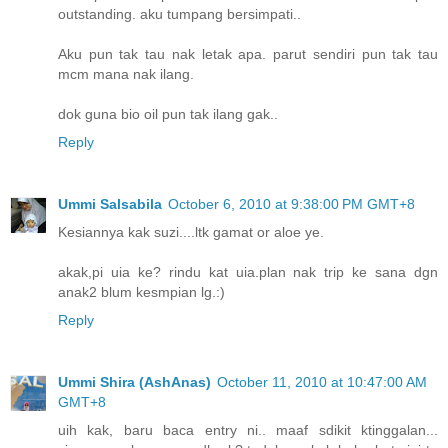
outstanding. aku tumpang bersimpati..
Aku pun tak tau nak letak apa. parut sendiri pun tak tau
mcm mana nak ilang.
dok guna bio oil pun tak ilang gak..
Reply
Ummi Salsabila
October 6, 2010 at 9:38:00 PM GMT+8
Kesiannya kak suzi....ltk gamat or aloe ye.
akak,pi uia ke? rindu kat uia.plan nak trip ke sana dgn
anak2 blum kesmpian lg.:)
Reply
Ummi Shira (AshAnas)
October 11, 2010 at 10:47:00 AM
GMT+8
uih kak, baru baca entry ni.. maaf sdikit ktinggalan...