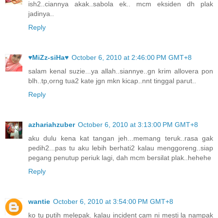
ish2..ciannya akak..sabola ek.. mcm eksiden dh plak
jadinya..
Reply
♥MiZz-siHa♥
October 6, 2010 at 2:46:00 PM GMT+8
salam kenal suzie...ya allah..siannye..gn krim allovera pon
blh..tp,orng tua2 kate jgn mkn kicap..nnt tinggal parut..
Reply
azhariahzuber
October 6, 2010 at 3:13:00 PM GMT+8
aku dulu kena kat tangan jeh...memang teruk..rasa gak
pedih2...pas tu aku lebih berhati2 kalau menggoreng..siap
pegang penutup periuk lagi, dah mcm bersilat plak..hehehe
Reply
wantie
October 6, 2010 at 3:54:00 PM GMT+8
ko tu putih melepak. kalau incident cam ni mesti la nampak