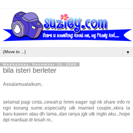
▼
Wednesday, December 16, 2009
bila isteri berleter
Assalamualaikum..
selamat pagi cinta..cewah:p hmm eager sgt nk share info ni
ngn korang sume..especially utk married couple..xkira la
baru kawen atau dh lama..dan ianya jgk utk ingtn aku...hope
dpt manfaat dr kisah ni..