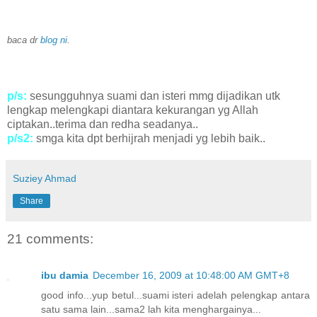
baca dr
blog ni
.
p/s:
sesungguhnya suami dan isteri mmg dijadikan utk
lengkap melengkapi diantara kekurangan yg Allah
ciptakan..terima dan redha seadanya..
p/s2:
smga kita dpt berhijrah menjadi yg lebih baik..
Suziey Ahmad
Share
21 comments:
ibu damia
December 16, 2009 at 10:48:00 AM GMT+8
good info...yup betul...suami isteri adelah pelengkap antara
satu sama lain...sama2 lah kita menghargainya...