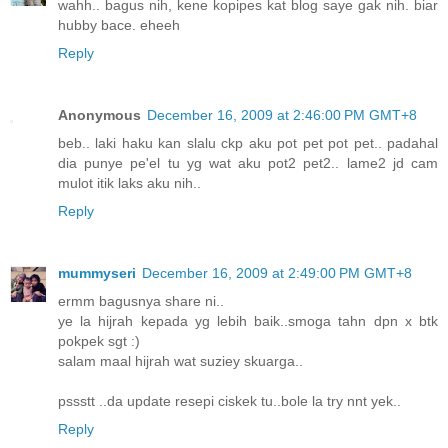
wahh.. bagus nih, kene kopipes kat blog saye gak nih. biar
hubby bace. eheeh
Reply
Anonymous
December 16, 2009 at 2:46:00 PM GMT+8
beb.. laki haku kan slalu ckp aku pot pet pot pet.. padahal
dia punye pe'el tu yg wat aku pot2 pet2.. lame2 jd cam
mulot itik laks aku nih..
Reply
mummyseri
December 16, 2009 at 2:49:00 PM GMT+8
ermm bagusnya share ni..
ye la hijrah kepada yg lebih baik..smoga tahn dpn x btk
pokpek sgt :)
salam maal hijrah wat suziey skuarga..
pssstt ..da update resepi ciskek tu..bole la try nnt yek..
Reply