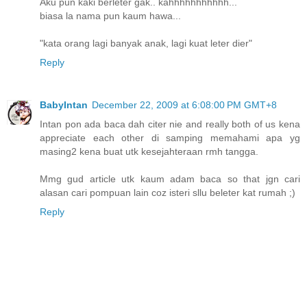
Aku pun kaki berleter gak.. kahhhhhhhhhhh...
biasa la nama pun kaum hawa...
"kata orang lagi banyak anak, lagi kuat leter dier"
Reply
BabyIntan
December 22, 2009 at 6:08:00 PM GMT+8
Intan pon ada baca dah citer nie and really both of us kena
appreciate each other di samping memahami apa yg
masing2 kena buat utk kesejahteraan rmh tangga.
Mmg gud article utk kaum adam baca so that jgn cari
alasan cari pompuan lain coz isteri sllu beleter kat rumah ;)
Reply