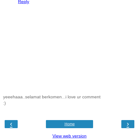
Reply
yeeehaaa..selamat berkomen...i love ur comment
:)
‹
›
Home
View web version