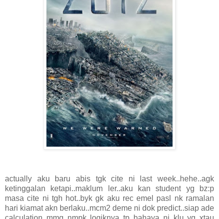
actually aku baru abis tgk cite ni last week..hehe..agk
ketinggalan ketapi..maklum ler..aku kan student yg bz:p
masa cite ni tgh hot..byk gk aku rec emel pasl nk ramalan
hari kiamat akn berlaku..mcm2 deme ni dok predict..siap ade
calculation..mmg nmpk logiknya..tp..bahaya ni..klu yg xtau