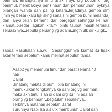
beriman, terangkatnya ilmu (makin byk org bodoh dr org
berilmu), merebaknya penzinaan dan pembunuhan, byknya
bilangan wanita dan paling ketara..terjadinya gempa dlm
jmlh yg besar (kalu tgk skng sana sini gempa bumi melanda)
dan ianya xkan berhenti dari bergegar sehingga ke hari
kiamat...xsedar lagikah kita?? pintu taubat masih terbuka
seluas2nya...rebutla peluang yg ada ni..ingtn utk diriku jgk..
sabda Rasulullah s.a.w. " Sesungguhnya kiamat itu tidak
akan terjadi sebelum kamu melihat sepuluh tanda:
Asap2 yg memenuhi timur dan barat selama 40
hari
Dajjal
Binatang melata di bumi..
bila binatang ini
memukulkan tongkatnya ke dahi org yg beriman,
maka akn tertulislah di dahi org itu "ini adalah
orang yg beriman"..begitulah sebaliknya..
Terbitnya matahari sebelah Barat
Turunnya Nabi Isa a.s utk membunuh Dajjal dan