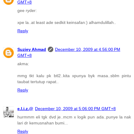
GMT+8
gee ryder:
xpe la..at least ade sedkit keinsafan:) alhamdulillah..
Reply
Suziey Ahmad
December 10, 2009 at 4:56:00 PM
GMT+8
akma:
mmg tkt kalu pk btl2..kita xpunya byk masa..sblm pintu
taubat tertutup rapat..
Reply
e.l.i.z.@
December 10, 2009 at 5:06:00 PM GMT+8
hurmmm eli tgk dvd je..mcm x logik pun ada..punye la nak
lari dr kemusnahan bumi...
Reply