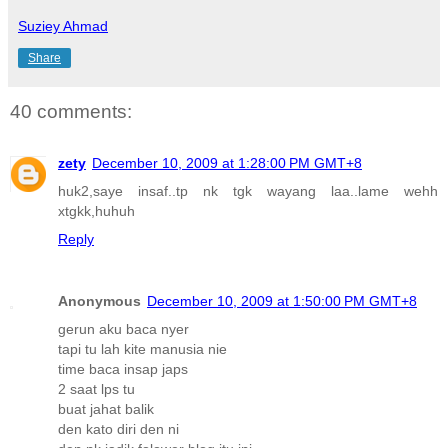
Suziey Ahmad
Share
40 comments:
zety
December 10, 2009 at 1:28:00 PM GMT+8
huk2,saye insaf..tp nk tgk wayang laa..lame wehh
xtgkk,huhuh
Reply
Anonymous
December 10, 2009 at 1:50:00 PM GMT+8
gerun aku baca nyer
tapi tu lah kite manusia nie
time baca insap japs
2 saat lps tu
buat jahat balik
den kato diri den ni