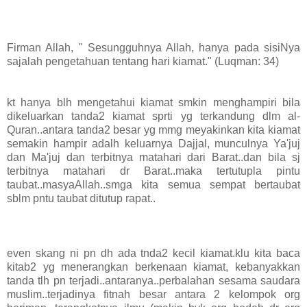
Firman Allah, " Sesungguhnya Allah, hanya pada sisiNya
sajalah pengetahuan tentang hari kiamat." (Luqman: 34)
kt hanya blh mengetahui kiamat smkin menghampiri bila
dikeluarkan tanda2 kiamat sprti yg terkandung dlm al-
Quran..antara tanda2 besar yg mmg meyakinkan kita kiamat
semakin hampir adalh keluarnya Dajjal, munculnya Ya'juj
dan Ma'juj dan terbitnya matahari dari Barat..dan bila sj
terbitnya matahari dr Barat..maka tertutupla pintu
taubat..masyaAllah..smga kita semua sempat bertaubat
sblm pntu taubat ditutup rapat..
even skang ni pn dh ada tnda2 kecil kiamat.klu kita baca
kitab2 yg menerangkan berkenaan kiamat, kebanyakkan
tanda tlh pn terjadi..antaranya..perbalahan sesama saudara
muslim..terjadinya fitnah besar antara 2 kelompok org