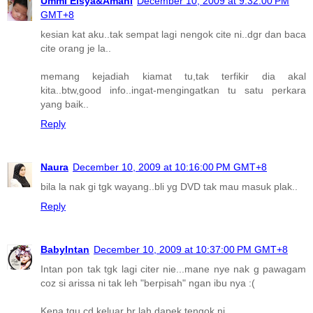
Ummi Eisya&Amani
December 10, 2009 at 9:32:00 PM
GMT+8
kesian kat aku..tak sempat lagi nengok cite ni..dgr dan baca
cite orang je la..
memang kejadiah kiamat tu,tak terfikir dia akal
kita..btw,good info..ingat-mengingatkan tu satu perkara
yang baik..
Reply
Naura
December 10, 2009 at 10:16:00 PM GMT+8
bila la nak gi tgk wayang..bli yg DVD tak mau masuk plak..
Reply
BabyIntan
December 10, 2009 at 10:37:00 PM GMT+8
Intan pon tak tgk lagi citer nie...mane nye nak g pawagam
coz si arissa ni tak leh "berpisah" ngan ibu nya :(
Kena tgu cd keluar br lah dapek tengok ni...