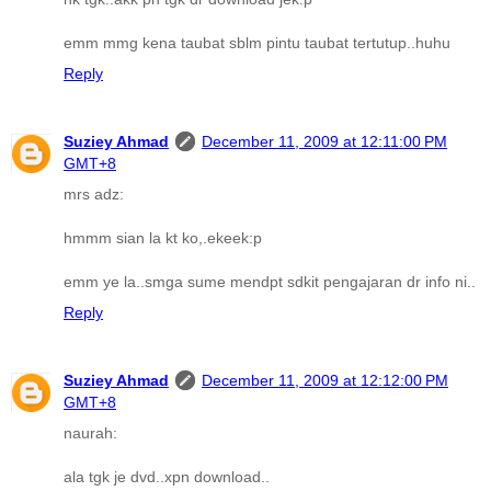
emm mmg kena taubat sblm pintu taubat tertutup..huhu
Reply
Suziey Ahmad
December 11, 2009 at 12:11:00 PM
GMT+8
mrs adz:
hmmm sian la kt ko,.ekeek:p
emm ye la..smga sume mendpt sdkit pengajaran dr info ni..
Reply
Suziey Ahmad
December 11, 2009 at 12:12:00 PM
GMT+8
naurah:
ala tgk je dvd..xpn download..