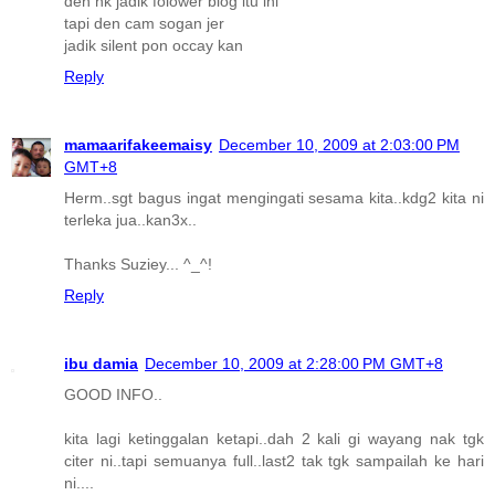
den nk jadik folower blog itu ini
tapi den cam sogan jer
jadik silent pon occay kan
Reply
mamaarifakeemaisy
December 10, 2009 at 2:03:00 PM
GMT+8
Herm..sgt bagus ingat mengingati sesama kita..kdg2 kita ni
terleka jua..kan3x..
Thanks Suziey... ^_^!
Reply
ibu damia
December 10, 2009 at 2:28:00 PM GMT+8
GOOD INFO..
kita lagi ketinggalan ketapi..dah 2 kali gi wayang nak tgk
citer ni..tapi semuanya full..last2 tak tgk sampailah ke hari
ni....