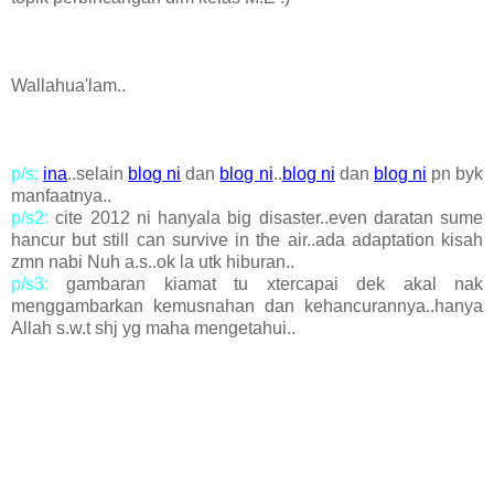
Wallahua'lam..
p/s:
ina
..selain
blog ni
dan
blog ni
..
blog ni
dan
blog ni
pn byk
manfaatnya..
p/s2:
cite 2012 ni hanyala big disaster..even daratan sume
hancur but still can survive in the air..ada adaptation kisah
zmn nabi Nuh a.s..ok la utk hiburan..
p/s3:
gambaran kiamat tu xtercapai dek akal nak
menggambarkan kemusnahan dan kehancurannya..hanya
Allah s.w.t shj yg maha mengetahui..