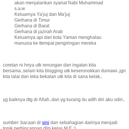
akan menjalankan syariat Nabi Muhammad
s.a.w
Keluarnya Ya'juj dan Ma'juj
Gerhana di Timur
Gerhana di Barat
Gerhana di jazirah Arab
Keluarnya api dari kota Yaman menghalau
manusia ke ttempat pengiringan mereka
coretan ni hnya utk renungan dan ingatan kita
bersama..selain kita blogging utk keseronokkan duniawi..jgn
kita lalai dan leka bekalan utk kita di sana kelak..
yg baiknya dtg dr Allah..dan yg kurang itu adlh diri aku sdiri..
sumber:
bacaan dr
sini
dan sebahagian darinya menjadi
topik perbincangan dlm kelas M.E :)