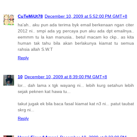
CuTeMiUt78
December 10, 2009 at 5:52:00 PM GMT+8
ha'ah.. aku pun ada terima byk email berkenaan ngan citer
2012 ni.. smpi ada yg percaya pun aku ada dpt emailnya..
eemmm tu la kan manusia.. betul macam ko ckp.. as kita
human tak tahu bila akan berlakunya kiamat tu semua
rahsia allah S.W.T
Reply
10
December 10, 2009 at 8:39:00 PM GMT+8
lor... dah lama x tgk wayang ni... lebih kurg setahun lebih
sejak peknen kat hawa tu...
takut jugak ek bila baca fasal kiamat kat n3 ni... patut taubat
skrg ni...
Reply