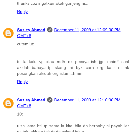
thanks coz ingatkan akak gonjeng ni...
Reply
Suziey Ahmad
December 11, 2009 at 12:09:00 PM
GMT+8
cutemiut:
tu la..kalu yg xtau mdh nk pecaya..ish jgn main2 soal
akidah..bahaya..tp skang ni byk cara org kafir ni nk
pesongkan akidah org islam...hmm
Reply
Suziey Ahmad
December 11, 2009 at 12:10:00 PM
GMT+8
10:
uish lama btl..tp sama la kita..bila dh berbaby ni payah ler
nk tgk..akk pn tgk dr download jek:p