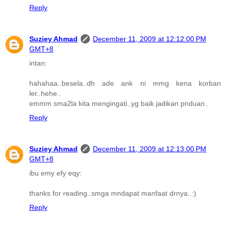
Reply
Suziey Ahmad
December 11, 2009 at 12:12:00 PM
GMT+8
intan:
hahahaa..besela..dh ade ank ni mmg kena korban
ler..hehe..
emmm sma2la kita mengingati..yg baik jadikan pnduan..
Reply
Suziey Ahmad
December 11, 2009 at 12:13:00 PM
GMT+8
ibu emy efy eqy:
thanks for reading..smga mndapat manfaat drnya..:)
Reply