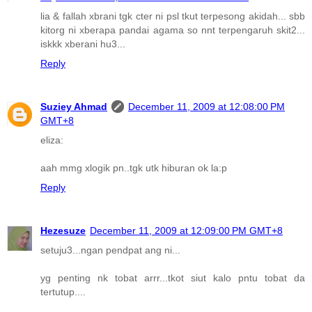
lia & fallah xbrani tgk cter ni psl tkut terpesong akidah... sbb
kitorg ni xberapa pandai agama so nnt terpengaruh skit2...
iskkk xberani hu3...
Reply
Suziey Ahmad
December 11, 2009 at 12:08:00 PM
GMT+8
eliza:
aah mmg xlogik pn..tgk utk hiburan ok la:p
Reply
Hezesuze
December 11, 2009 at 12:09:00 PM GMT+8
setuju3...ngan pendpat ang ni...
yg penting nk tobat arrr...tkot siut kalo pntu tobat da
tertutup....