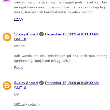
sebijak manunia ialah yg mengingati mati.. takut kan bile
teringat nyawa akan di ambil tuhan.. amak tak cukup lagi..
moral, teruskanlah beramal untuk bekalan mendtg..
Reply
Suziey Ahmad
December 15, 2009 at 8:39:00 AM
GMT+8
wantie:
aah wantie..lbh elok xdedahkan pd bdk kecik sbb dorang
xpaham lagi..tunjukkan cth yg baik je
Reply
Suziey Ahmad
December 15, 2009 at 8:39:00 AM
GMT+8
UV:
btl2..akk setuju:)