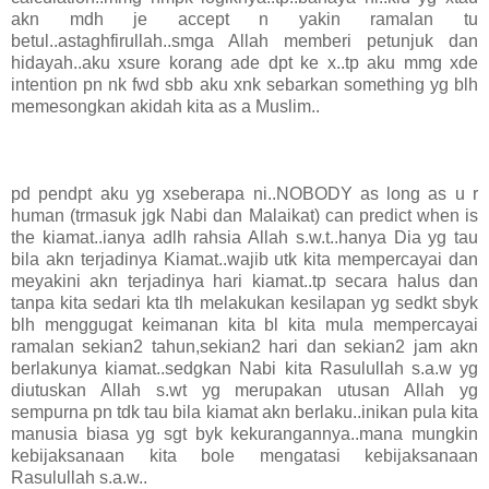
akn mdh je accept n yakin ramalan tu
betul..astaghfirullah..smga Allah memberi petunjuk dan
hidayah..aku xsure korang ade dpt ke x..tp aku mmg xde
intention pn nk fwd sbb aku xnk sebarkan something yg blh
memesongkan akidah kita as a Muslim..
pd pendpt aku yg xseberapa ni..NOBODY as long as u r
human (trmasuk jgk Nabi dan Malaikat) can predict when is
the kiamat..ianya adlh rahsia Allah s.w.t..hanya Dia yg tau
bila akn terjadinya Kiamat..wajib utk kita mempercayai dan
meyakini akn terjadinya hari kiamat..tp secara halus dan
tanpa kita sedari kta tlh melakukan kesilapan yg sedkt sbyk
blh menggugat keimanan kita bl kita mula mempercayai
ramalan sekian2 tahun,sekian2 hari dan sekian2 jam akn
berlakunya kiamat..sedgkan Nabi kita Rasulullah s.a.w yg
diutuskan Allah s.wt yg merupakan utusan Allah yg
sempurna pn tdk tau bila kiamat akn berlaku..inikan pula kita
manusia biasa yg sgt byk kekurangannya..mana mungkin
kebijaksanaan kita bole mengatasi kebijaksanaan
Rasulullah s.a.w..