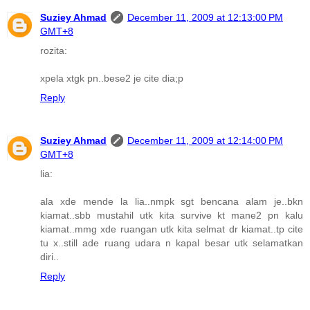
Suziey Ahmad
December 11, 2009 at 12:13:00 PM
GMT+8
rozita:
xpela xtgk pn..bese2 je cite dia;p
Reply
Suziey Ahmad
December 11, 2009 at 12:14:00 PM
GMT+8
lia:
ala xde mende la lia..nmpk sgt bencana alam je..bkn
kiamat..sbb mustahil utk kita survive kt mane2 pn kalu
kiamat..mmg xde ruangan utk kita selmat dr kiamat..tp cite
tu x..still ade ruang udara n kapal besar utk selamatkan
diri..
Reply