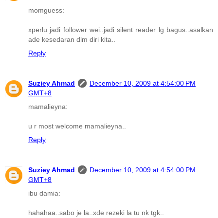
momguess:
xperlu jadi follower wei..jadi silent reader lg bagus..asalkan
ade kesedaran dlm diri kita..
Reply
Suziey Ahmad
December 10, 2009 at 4:54:00 PM
GMT+8
mamalieyna:
u r most welcome mamalieyna..
Reply
Suziey Ahmad
December 10, 2009 at 4:54:00 PM
GMT+8
ibu damia:
hahahaa..sabo je la..xde rezeki la tu nk tgk..