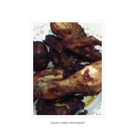
~ayam madu berempah~