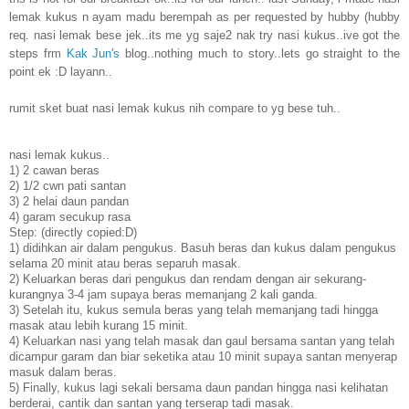
lemak kukus n ayam madu berempah as per requested by hubby (hubby
req. nasi lemak bese jek..its me yg saje2 nak try nasi kukus..ive got the
steps frm
Kak Jun's
blog..nothing much to story..lets go straight to the
point ek :D layann..
rumit sket buat nasi lemak kukus nih compare to yg bese tuh..
nasi lemak kukus..
1) 2 cawan beras
2) 1/2 cwn pati santan
3) 2 helai daun pandan
4) garam secukup rasa
Step: (directly copied:D)
1) didihkan air dalam pengukus. Basuh beras dan kukus dalam pengukus
selama 20 minit atau beras separuh masak.
2) Keluarkan beras dari pengukus dan rendam dengan air sekurang-
kurangnya 3-4 jam supaya beras memanjang 2 kali ganda.
3) Setelah itu, kukus semula beras yang telah memanjang tadi hingga
masak atau lebih kurang 15 minit.
4) Keluarkan nasi yang telah masak dan gaul bersama santan yang telah
dicampur garam dan biar seketika atau 10 minit supaya santan menyerap
masuk dalam beras.
5) Finally, kukus lagi sekali bersama daun pandan hingga nasi kelihatan
berderai, cantik dan santan yang terserap tadi masak.