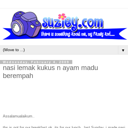
▼
Wednesday, February 4, 2009
nasi lemak kukus n ayam madu
berempah
Assalamualaikum..
ths is not for our breakfast ok..its for our lunch.. last Sunday, i made nasi