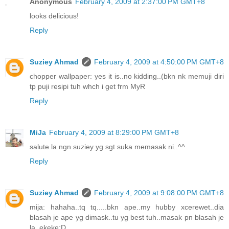
Anonymous
February 4, 2009 at 2:37:00 PM GMT+8
looks delicious!
Reply
Suziey Ahmad
February 4, 2009 at 4:50:00 PM GMT+8
chopper wallpaper: yes it is..no kidding..(bkn nk memuji diri
tp puji resipi tuh whch i get frm MyR
Reply
MiJa
February 4, 2009 at 8:29:00 PM GMT+8
salute la ngn suziey yg sgt suka memasak ni..^^
Reply
Suziey Ahmad
February 4, 2009 at 9:08:00 PM GMT+8
mija: hahaha..tq tq.....bkn ape..my hubby xcerewet..dia
blasah je ape yg dimask..tu yg best tuh..masak pn blasah je
la..ekeke:D