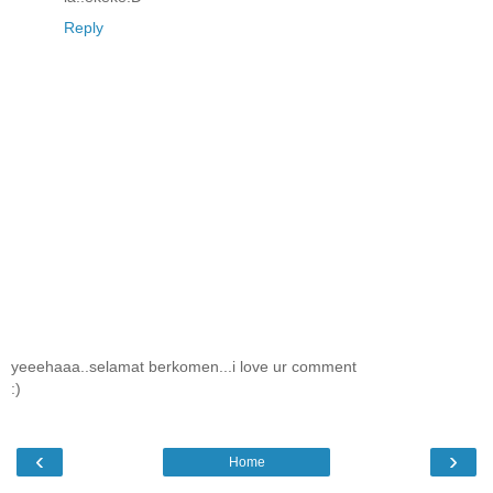
Reply
yeeehaaa..selamat berkomen...i love ur comment
:)
‹
›
Home