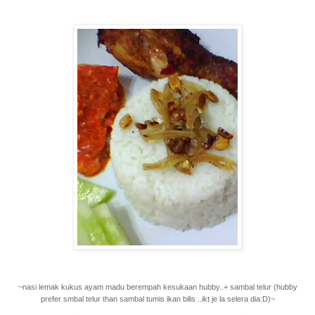
~nasi lemak kukus ayam madu berempah kesukaan hubby..+ sambal telur (hubby
prefer smbal telur than sambal tumis ikan bilis ..ikt je la selera dia:D)~