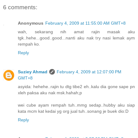
6 comments:
Anonymous
February 4, 2009 at 11:55:00 AM GMT+8
wah, sekarang nih amat rajin masak aku
tgk..hehe...good..good...nanti aku nak try nasi lemak aym
rempah ko.
Reply
Suziey Ahmad
February 4, 2009 at 12:07:00 PM
GMT+8
asyida: hehehe..rajin tu dtg tibe2 eh..kalu dia gone sape pn
xleh paksa aku nak msk.hahah;p
wei cube ayam rempah tuh..mmg sedap..hubby aku siap
kata mcm kat kedai yg org jual tuh..sonang je buek dio:D
Reply