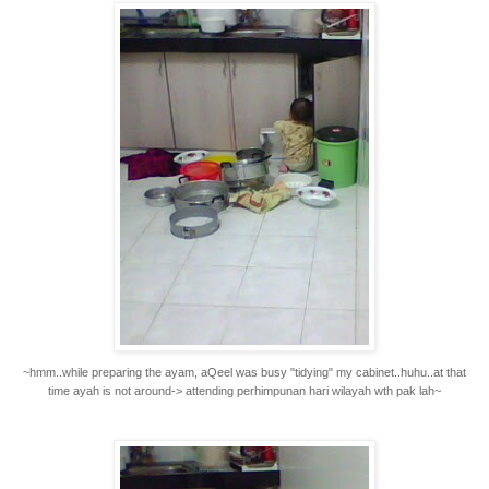
~hmm..while preparing the ayam, aQeel was busy "tidying" my cabinet..huhu..at that
time ayah is not around-> attending perhimpunan hari wilayah wth pak lah~