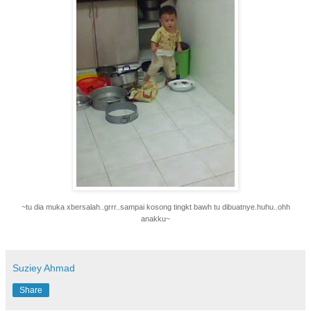
~tu dia muka xbersalah..grrr..sampai kosong tingkt bawh tu dibuatnye.huhu..ohh
anakku~
Suziey Ahmad
Share