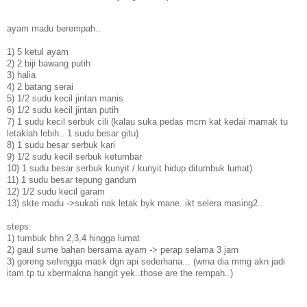
ayam madu berempah..
1) 5 ketul ayam
2) 2 biji bawang putih
3) halia
4) 2 batang serai
5) 1/2 sudu kecil jintan manis
6) 1/2 sudu kecil jintan putih
7) 1 sudu kecil serbuk cili (kalau suka pedas mcm kat kedai mamak tu
letaklah lebih.. 1 sudu besar gitu)
8) 1 sudu besar serbuk kari
9) 1/2 sudu kecil serbuk ketumbar
10) 1 sudu besar serbuk kunyit / kunyit hidup ditumbuk lumat)
11) 1 sudu besar tepung gandum
12) 1/2 sudu kecil garam
13) skte madu ->sukati nak letak byk mane..ikt selera masing2..
steps:
1) tumbuk bhn 2,3,4 hingga lumat
2) gaul sume bahan bersama ayam -> perap selama 3 jam
3) goreng sehingga mask dgn api sederhana... (wrna dia mmg akn jadi
itam tp tu xbermakna hangit yek..those are the rempah..)