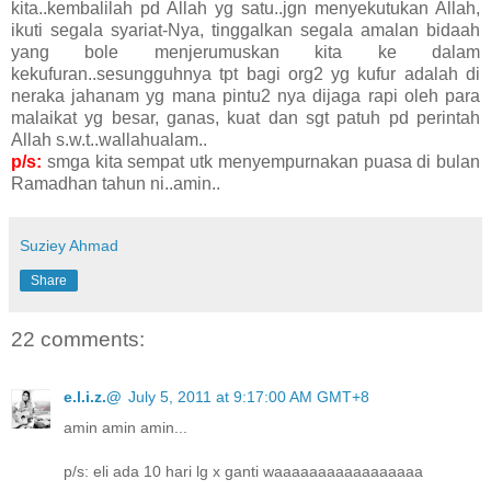
kita..kembalilah pd Allah yg satu..jgn menyekutukan Allah,
ikuti segala syariat-Nya, tinggalkan segala amalan bidaah
yang bole menjerumuskan kita ke dalam
kekufuran..sesungguhnya tpt bagi org2 yg kufur adalah di
neraka jahanam yg mana pintu2 nya dijaga rapi oleh para
malaikat yg besar, ganas, kuat dan sgt patuh pd perintah
Allah s.w.t..wallahualam..
p/s:
smga kita sempat utk menyempurnakan puasa di bulan
Ramadhan tahun ni..amin..
Suziey Ahmad
Share
22 comments:
e.l.i.z.@
July 5, 2011 at 9:17:00 AM GMT+8
amin amin amin...
p/s: eli ada 10 hari lg x ganti waaaaaaaaaaaaaaaaa