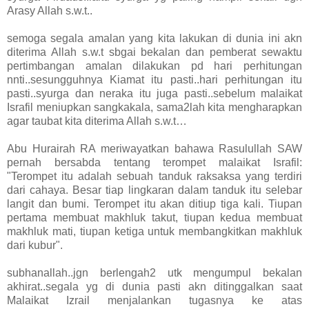
Arasy Allah s.w.t..
semoga segala amalan yang kita lakukan di dunia ini akn
diterima Allah s.w.t sbgai bekalan dan pemberat sewaktu
pertimbangan amalan dilakukan pd hari perhitungan
nnti..sesungguhnya Kiamat itu pasti..hari perhitungan itu
pasti..syurga dan neraka itu juga pasti..sebelum malaikat
Israfil meniupkan sangkakala, sama2lah kita mengharapkan
agar taubat kita diterima Allah s.w.t…
Abu Hurairah RA meriwayatkan bahawa Rasulullah SAW
pernah bersabda tentang terompet malaikat Israfil:
"Terompet itu adalah sebuah tanduk raksaksa yang terdiri
dari cahaya. Besar tiap lingkaran dalam tanduk itu selebar
langit dan bumi. Terompet itu akan ditiup tiga kali. Tiupan
pertama membuat makhluk takut, tiupan kedua membuat
makhluk mati, tiupan ketiga untuk membangkitkan makhluk
dari kubur".
subhanallah..jgn berlengah2 utk mengumpul bekalan
akhirat..segala yg di dunia pasti akn ditinggalkan saat
Malaikat Izrail menjalankan tugasnya ke atas