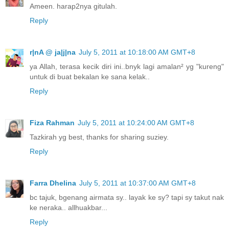
Ameen. harap2nya gitulah.
Reply
r|nA @ ja|j|na
July 5, 2011 at 10:18:00 AM GMT+8
ya Allah, terasa kecik diri ini..bnyk lagi amalan² yg "kureng"
untuk di buat bekalan ke sana kelak..
Reply
Fiza Rahman
July 5, 2011 at 10:24:00 AM GMT+8
Tazkirah yg best, thanks for sharing suziey.
Reply
Farra Dhelina
July 5, 2011 at 10:37:00 AM GMT+8
bc tajuk, bgenang airmata sy.. layak ke sy? tapi sy takut nak
ke neraka.. allhuakbar...
Reply