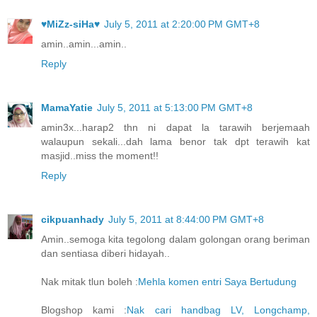
♥MiZz-siHa♥
July 5, 2011 at 2:20:00 PM GMT+8
amin..amin...amin..
Reply
MamaYatie
July 5, 2011 at 5:13:00 PM GMT+8
amin3x...harap2 thn ni dapat la tarawih berjemaah
walaupun sekali...dah lama benor tak dpt terawih kat
masjid..miss the moment!!
Reply
cikpuanhady
July 5, 2011 at 8:44:00 PM GMT+8
Amin..semoga kita tegolong dalam golongan orang beriman
dan sentiasa diberi hidayah..
Nak mitak tlun boleh :
Mehla komen entri Saya Bertudung
Blogshop kami :
Nak cari handbag LV, Longchamp,