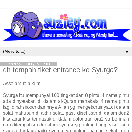
▼
Tuesday, July 5, 2011
dh tempah tiket entrance ke Syurga?
Assalamualaikum..
Syurga itu mempunyai 100 tingkat dan 8 pintu..4 nama pintu
ada dinyatakan di dalam al-Quran manakala 4 nama pintu
lagi dirahsiakan dan hnya Allah yg mengetahuinya..di dalam
solat mahupun di akhir solat, pasti diselitkan di dalam doa2
kita agar kita termasuk di dalam golongan org2 yg beriman
dan ditempatkan di dalam syurga yg paling tinggi skali iaitu
syurga Firdaus..iaitu syurga yg paling hampir sekali dgn