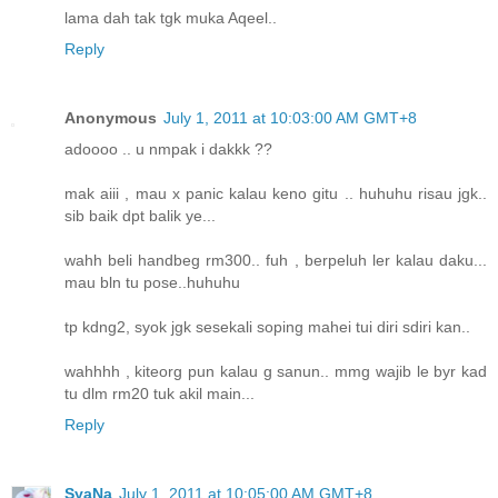
lama dah tak tgk muka Aqeel..
Reply
Anonymous
July 1, 2011 at 10:03:00 AM GMT+8
adoooo .. u nmpak i dakkk ??
mak aiii , mau x panic kalau keno gitu .. huhuhu risau jgk..
sib baik dpt balik ye...
wahh beli handbeg rm300.. fuh , berpeluh ler kalau daku...
mau bln tu pose..huhuhu
tp kdng2, syok jgk sesekali soping mahei tui diri sdiri kan..
wahhhh , kiteorg pun kalau g sanun.. mmg wajib le byr kad
tu dlm rm20 tuk akil main...
Reply
SyaNa
July 1, 2011 at 10:05:00 AM GMT+8