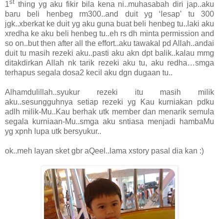
st
1
thing yg aku fikir bila kena ni..muhasabah diri jap..aku
baru beli henbeg rm300..and duit yg ‘lesap’ tu 300
jgk..xberkat ke duit yg aku guna buat beli henbeg tu..laki aku
xredha ke aku beli henbeg tu..eh rs dh minta permission and
so on..but then after all the effort..aku tawakal pd Allah..andai
duit tu masih rezeki aku..pasti aku akn dpt balik..kalau mmg
ditakdirkan Allah nk tarik rezeki aku tu, aku redha…smga
terhapus segala dosa2 kecil aku dgn dugaan tu..
Alhamdulillah..syukur rezeki itu masih milik
aku..sesungguhnya setiap rezeki yg Kau kurniakan pdku
adlh milik-Mu..Kau berhak utk member dan menarik semula
segala kurniaan-Mu..smga aku sntiasa menjadi hambaMu
yg xpnh lupa utk bersyukur..
ok..meh layan sket gbr aQeel..lama xstory pasal dia kan :)