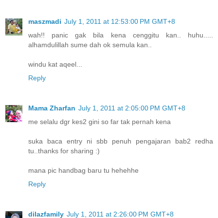
maszmadi
July 1, 2011 at 12:53:00 PM GMT+8
wah!! panic gak bila kena cenggitu kan.. huhu.....
alhamdulillah sume dah ok semula kan..
windu kat aqeel...
Reply
Mama Zharfan
July 1, 2011 at 2:05:00 PM GMT+8
me selalu dgr kes2 gini so far tak pernah kena
suka baca entry ni sbb penuh pengajaran bab2 redha
tu..thanks for sharing :)
mana pic handbag baru tu hehehhe
Reply
dilazfamily
July 1, 2011 at 2:26:00 PM GMT+8