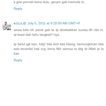
k.gee pernah kena dulu..geram gak memula tu...
Reply
e.l.i.z.@
July 5, 2011 at 9:20:00 AM GMT+8
woaa kalu eli, panik gak la..tp disebabkan suziey dh cite ni,
at least dah tahu langkah² nya..
tp betul jgk kan, kdg² bila duit kita hilang, kemungkinan kita
ada terambil hak org..kena fikir semua tu dtg dr Allah je la
kan
Reply