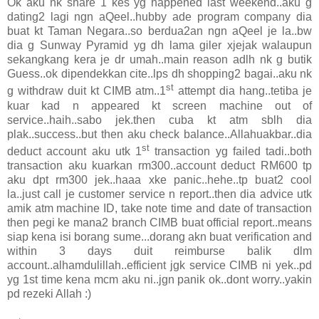
Ok aku nk share 1 kes yg happened last weekend..aku g
dating2 lagi ngn aQeel..hubby ade program company dia
buat kt Taman Negara..so berdua2an ngn aQeel je la..bw
dia g Sunway Pyramid yg dh lama giler xjejak walaupun
sekangkang kera je dr umah..main reason adlh nk g butik
Guess..ok dipendekkan cite..lps dh shopping2 bagai..aku nk
st
g withdraw duit kt CIMB atm..1
attempt dia hang..tetiba je
kuar kad n appeared kt screen machine out of
service..haih..sabo jek.then cuba kt atm sblh dia
plak..success..but then aku check balance..Allahuakbar..dia
st
deduct account aku utk 1
transaction yg failed tadi..both
transaction aku kuarkan rm300..account deduct RM600 tp
aku dpt rm300 jek..haaa xke panic..hehe..tp buat2 cool
la..just call je customer service n report..then dia advice utk
amik atm machine ID, take note time and date of transaction
then pegi ke mana2 branch CIMB buat official report..means
siap kena isi borang sume...dorang akn buat verification and
within 3 days duit reimburse balik dlm
account..alhamdulillah..efficient jgk service CIMB ni yek..pd
yg 1st time kena mcm aku ni..jgn panik ok..dont worry..yakin
pd rezeki Allah :)