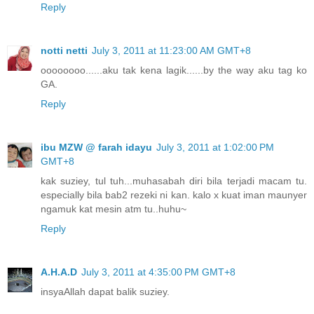
Reply
notti netti
July 3, 2011 at 11:23:00 AM GMT+8
oooooooo......aku tak kena lagik......by the way aku tag ko
GA.
Reply
ibu MZW @ farah idayu
July 3, 2011 at 1:02:00 PM
GMT+8
kak suziey, tul tuh...muhasabah diri bila terjadi macam tu.
especially bila bab2 rezeki ni kan. kalo x kuat iman maunyer
ngamuk kat mesin atm tu..huhu~
Reply
A.H.A.D
July 3, 2011 at 4:35:00 PM GMT+8
insyaAllah dapat balik suziey.