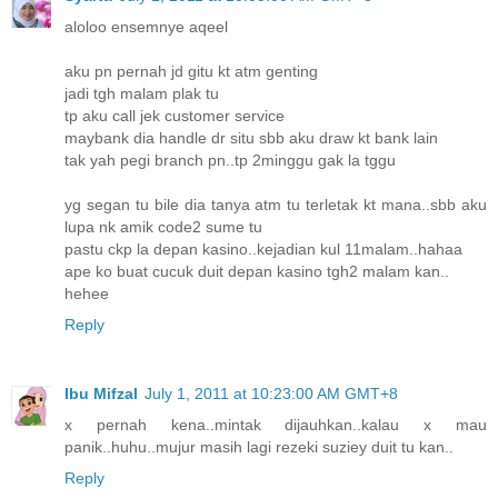
aloloo ensemnye aqeel
aku pn pernah jd gitu kt atm genting
jadi tgh malam plak tu
tp aku call jek customer service
maybank dia handle dr situ sbb aku draw kt bank lain
tak yah pegi branch pn..tp 2minggu gak la tggu
yg segan tu bile dia tanya atm tu terletak kt mana..sbb aku
lupa nk amik code2 sume tu
pastu ckp la depan kasino..kejadian kul 11malam..hahaa
ape ko buat cucuk duit depan kasino tgh2 malam kan..
hehee
Reply
Ibu Mifzal
July 1, 2011 at 10:23:00 AM GMT+8
x pernah kena..mintak dijauhkan..kalau x mau
panik..huhu..mujur masih lagi rezeki suziey duit tu kan..
Reply