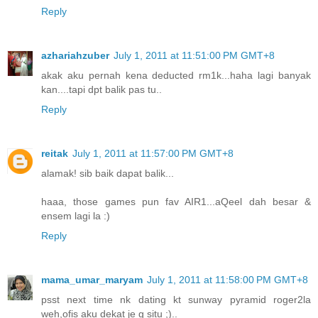
Reply
azhariahzuber
July 1, 2011 at 11:51:00 PM GMT+8
akak aku pernah kena deducted rm1k...haha lagi banyak
kan....tapi dpt balik pas tu..
Reply
reitak
July 1, 2011 at 11:57:00 PM GMT+8
alamak! sib baik dapat balik...
haaa, those games pun fav AIR1...aQeel dah besar &
ensem lagi la :)
Reply
mama_umar_maryam
July 1, 2011 at 11:58:00 PM GMT+8
psst next time nk dating kt sunway pyramid roger2la
weh,ofis aku dekat je g situ ;)..