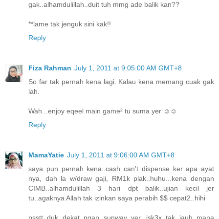
gak..alhamdulillah..duit tuh mmg ade balik kan??
**lame tak jenguk sini kak!!
Reply
Fiza Rahman
July 1, 2011 at 9:05:00 AM GMT+8
So far tak pernah kena lagi. Kalau kena memang cuak gak
lah.
Wah...enjoy eqeel main game² tu suma yer ☺☺
Reply
MamaYatie
July 1, 2011 at 9:06:00 AM GMT+8
saya pun pernah kena..cash can't dispense ker apa ayat
nya, dah la w/draw gaji, RM1k plak..huhu...kena dengan
CIMB..alhamdulillah 3 hari dpt balik..ujian kecil jer
tu..agaknya Allah tak izinkan saya perabih $$ cepat2..hihi
psstt..duk dekat ngan sunway yer...isk3x..tak jauh mana