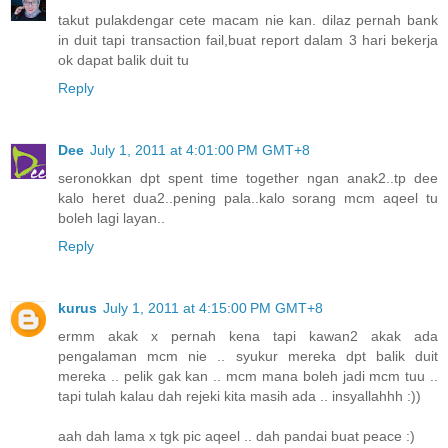
takut pulakdengar cete macam nie kan. dilaz pernah bank
in duit tapi transaction fail,buat report dalam 3 hari bekerja
ok dapat balik duit tu
Reply
Dee
July 1, 2011 at 4:01:00 PM GMT+8
seronokkan dpt spent time together ngan anak2..tp dee
kalo heret dua2..pening pala..kalo sorang mcm aqeel tu
boleh lagi layan..
Reply
kurus
July 1, 2011 at 4:15:00 PM GMT+8
ermm akak x pernah kena tapi kawan2 akak ada
pengalaman mcm nie .. syukur mereka dpt balik duit
mereka .. pelik gak kan .. mcm mana boleh jadi mcm tuu ..
tapi tulah kalau dah rejeki kita masih ada .. insyallahhh :))
aah dah lama x tgk pic aqeel .. dah pandai buat peace :)