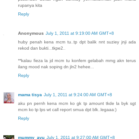
rupanya kita
Reply
Anonymous
July 1, 2011 at 9:19:00 AM GMT+8
huby penah kena mcm tu..tp dpt balik nnt suziey jnji ada
rekod dan bukti...tkpe2..
**kalau fieza la jd mcm tu konfem gelabah mmg akn terus
ilang mood nak soping dn jln2 hehee...
Reply
mama tisya
July 1, 2011 at 9:24:00 AM GMT+8
aku pn pernh kena mcm ko gk tp amount tkde la byk sgt
mcm ko tp lps wt call report smua dpt blk..legaaa:)
Reply
mummy_ayu
July 1, 2011 at 9:27:00 AM GMT+8