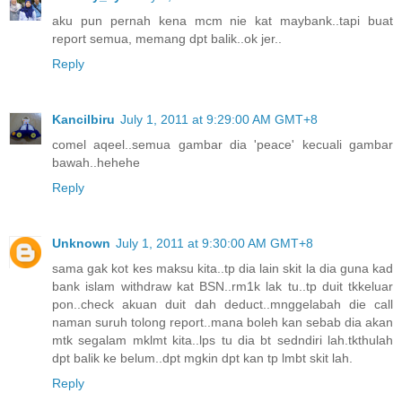
aku pun pernah kena mcm nie kat maybank..tapi buat
report semua, memang dpt balik..ok jer..
Reply
Kancilbiru
July 1, 2011 at 9:29:00 AM GMT+8
comel aqeel..semua gambar dia 'peace' kecuali gambar
bawah..hehehe
Reply
Unknown
July 1, 2011 at 9:30:00 AM GMT+8
sama gak kot kes maksu kita..tp dia lain skit la dia guna kad
bank islam withdraw kat BSN..rm1k lak tu..tp duit tkkeluar
pon..check akuan duit dah deduct..mnggelabah die call
naman suruh tolong report..mana boleh kan sebab dia akan
mtk segalam mklmt kita..lps tu dia bt sedndiri lah.tkthulah
dpt balik ke belum..dpt mgkin dpt kan tp lmbt skit lah.
Reply