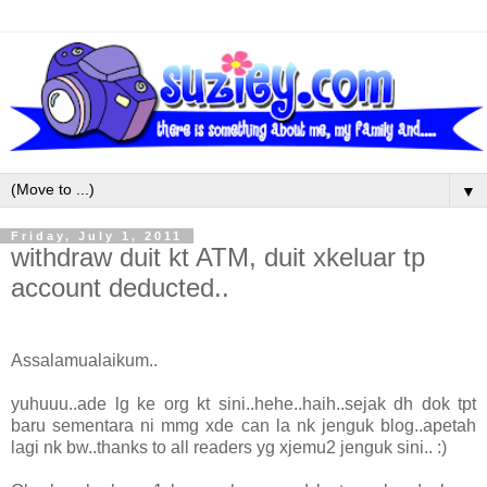
▼
Friday, July 1, 2011
withdraw duit kt ATM, duit xkeluar tp
account deducted..
Assalamualaikum..
yuhuuu..ade lg ke org kt sini..hehe..haih..sejak dh dok tpt
baru sementara ni mmg xde can la nk jenguk blog..apetah
lagi nk bw..thanks to all readers yg xjemu2 jenguk sini.. :)