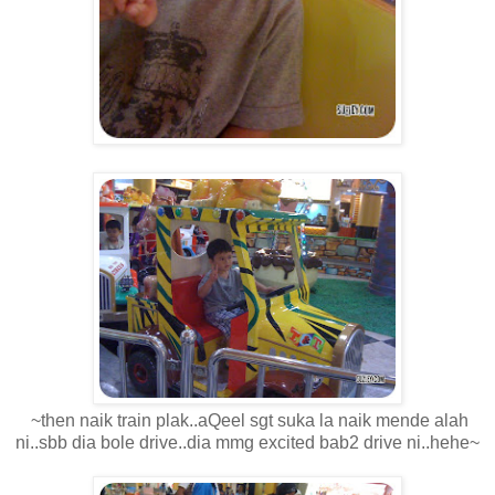
~then naik train plak..aQeel sgt suka la naik mende alah
ni..sbb dia bole drive..dia mmg excited bab2 drive ni..hehe~