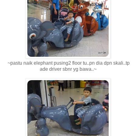
~pastu naik elephant pusing2 floor tu..pn dia dpn skali..tp
ade driver sbnr yg bawa..~