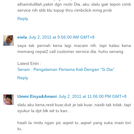
alhamdulillah,yakin dgn rezki Dia..aku slalu gak tepon cimb
service nih sbb klu topup thru cimbclick mmg prob
Reply
eiela
July 2, 2011 at 9:56:00 AM GMT+8
saya tak pernah kena lagi macam nih. tapi kalau kena
memang cepat2 call customer service dia. huhu senang.
Latest Entri :
Seram : Pengalaman Pertama Kali Dengan “Si Dia”
Reply
Ummi Eisya&Amani
July 2, 2011 at 11:06:00 PM GMT+8
slalu aku kena,resit kuar,duit je tak kuar..nasib tak tolak..tapi
syukur la dpt blk wit tu kan..
haah la rindu ngan pic aqeel tu..aqeel yang suka main lori
tu..