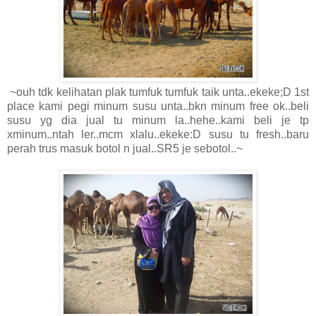
~ouh tdk kelihatan plak tumfuk tumfuk taik unta..ekeke;D 1st
place kami pegi minum susu unta..bkn minum free ok..beli
susu yg dia jual tu minum la..hehe..kami beli je tp
xminum..ntah ler..mcm xlalu..ekeke:D susu tu fresh..baru
perah trus masuk botol n jual..SR5 je sebotol..~