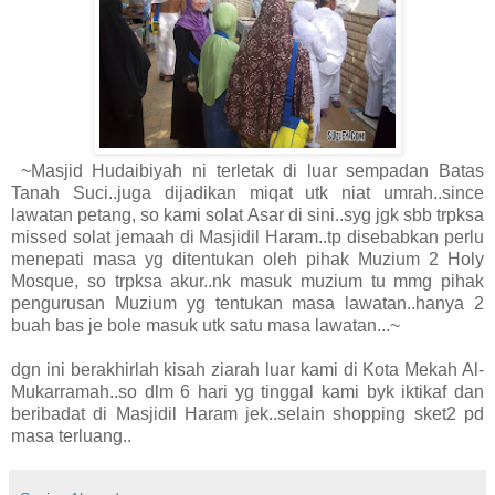
~Masjid Hudaibiyah ni terletak di luar sempadan Batas
Tanah Suci..juga dijadikan miqat utk niat umrah..since
lawatan petang, so kami solat Asar di sini..syg jgk sbb trpksa
missed solat jemaah di Masjidil Haram..tp disebabkan perlu
menepati masa yg ditentukan oleh pihak Muzium 2 Holy
Mosque, so trpksa akur..nk masuk muzium tu mmg pihak
pengurusan Muzium yg tentukan masa lawatan..hanya 2
buah bas je bole masuk utk satu masa lawatan...~
dgn ini berakhirlah kisah ziarah luar kami di Kota Mekah Al-
Mukarramah..so dlm 6 hari yg tinggal kami byk iktikaf dan
beribadat di Masjidil Haram jek..selain shopping sket2 pd
masa terluang..