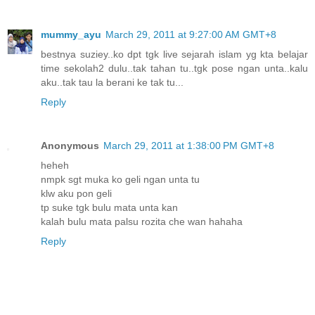
mummy_ayu
March 29, 2011 at 9:27:00 AM GMT+8
bestnya suziey..ko dpt tgk live sejarah islam yg kta belajar
time sekolah2 dulu..tak tahan tu..tgk pose ngan unta..kalu
aku..tak tau la berani ke tak tu...
Reply
Anonymous
March 29, 2011 at 1:38:00 PM GMT+8
heheh
nmpk sgt muka ko geli ngan unta tu
klw aku pon geli
tp suke tgk bulu mata unta kan
kalah bulu mata palsu rozita che wan hahaha
Reply