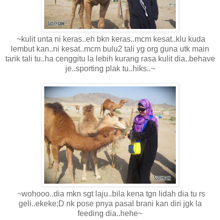
~kulit unta ni keras..eh bkn keras..mcm kesat..klu kuda
lembut kan..ni kesat..mcm bulu2 tali yg org guna utk main
tarik tali tu..ha cenggitu la lebih kurang rasa kulit dia..behave
je..sporting plak tu..hiks..~
~wohooo..dia mkn sgt laju..bila kena tgn lidah dia tu rs
geli..ekeke;D nk pose pnya pasal brani kan diri jgk la
feeding dia..hehe~