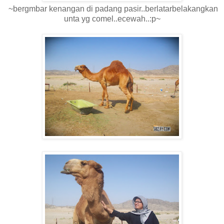
~bergmbar kenangan di padang pasir..berlatarbelakangkan
unta yg comel..ecewah..:p~