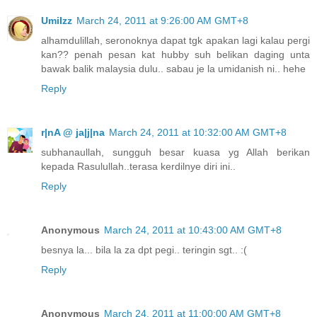
UmiIzz
March 24, 2011 at 9:26:00 AM GMT+8
alhamdulillah, seronoknya dapat tgk apakan lagi kalau pergi
kan?? penah pesan kat hubby suh belikan daging unta
bawak balik malaysia dulu.. sabau je la umidanish ni.. hehe
Reply
r|nA @ ja|j|na
March 24, 2011 at 10:32:00 AM GMT+8
subhanaullah, sungguh besar kuasa yg Allah berikan
kepada Rasulullah..terasa kerdilnye diri ini..
Reply
Anonymous
March 24, 2011 at 10:43:00 AM GMT+8
besnya la... bila la za dpt pegi.. teringin sgt.. :(
Reply
Anonymous
March 24, 2011 at 11:00:00 AM GMT+8