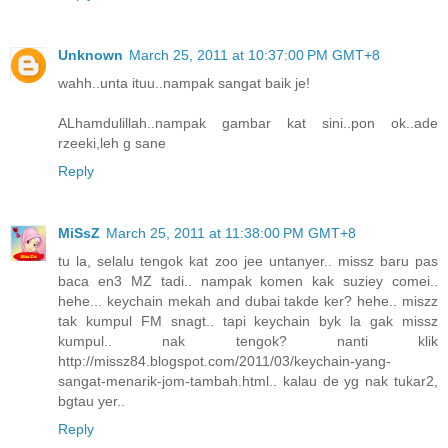
Unknown
March 25, 2011 at 10:37:00 PM GMT+8
wahh..unta ituu..nampak sangat baik je!
ALhamdulillah..nampak gambar kat sini..pon ok..ade
rzeeki,leh g sane
Reply
MiSsZ
March 25, 2011 at 11:38:00 PM GMT+8
tu la, selalu tengok kat zoo jee untanyer.. missz baru pas
baca en3 MZ tadi.. nampak komen kak suziey comei..
hehe... keychain mekah and dubai takde ker? hehe.. miszz
tak kumpul FM snagt.. tapi keychain byk la gak missz
kumpul.. nak tengok? nanti klik
http://missz84.blogspot.com/2011/03/keychain-yang-
sangat-menarik-jom-tambah.html.. kalau de yg nak tukar2,
bgtau yer..
Reply