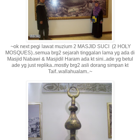
~ok next pegi lawat muzium 2 MASJID SUCI (2 HOLY
MOSQUES)..semua brg2 sejarah tinggalan lama yg ada di
Masjid Nabawi & Masjidil Haram ada kt sini..ade yg betul
ade yg just replika..mostly brg2 asli dorang simpan kt
Taif..wallahualam..~