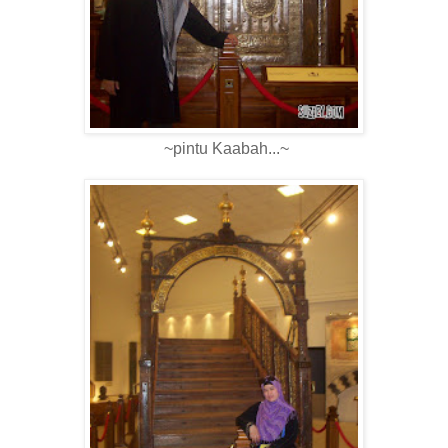
~pintu Kaabah...~