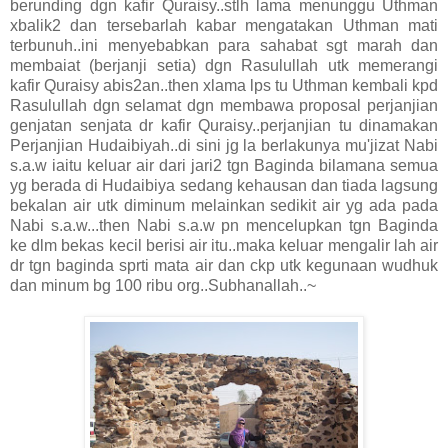
berunding dgn kafir Quraisy..stlh lama menunggu Uthman
xbalik2 dan tersebarlah kabar mengatakan Uthman mati
terbunuh..ini menyebabkan para sahabat sgt marah dan
membaiat (berjanji setia) dgn Rasulullah utk memerangi
kafir Quraisy abis2an..then xlama lps tu Uthman kembali kpd
Rasulullah dgn selamat dgn membawa proposal perjanjian
genjatan senjata dr kafir Quraisy..perjanjian tu dinamakan
Perjanjian Hudaibiyah..di sini jg la berlakunya mu'jizat Nabi
s.a.w iaitu keluar air dari jari2 tgn Baginda bilamana semua
yg berada di Hudaibiya sedang kehausan dan tiada lagsung
bekalan air utk diminum melainkan sedikit air yg ada pada
Nabi s.a.w...then Nabi s.a.w pn mencelupkan tgn Baginda
ke dlm bekas kecil berisi air itu..maka keluar mengalir lah air
dr tgn baginda sprti mata air dan ckp utk kegunaan wudhuk
dan minum bg 100 ribu org..Subhanallah..~