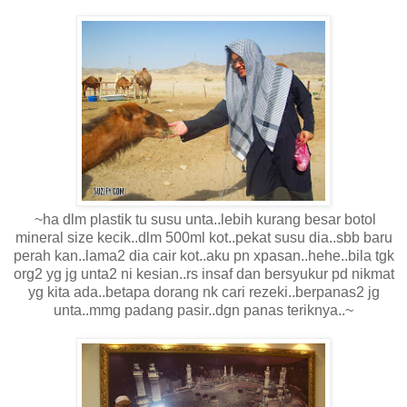
~ha dlm plastik tu susu unta..lebih kurang besar botol
mineral size kecik..dlm 500ml kot..pekat susu dia..sbb baru
perah kan..lama2 dia cair kot..aku pn xpasan..hehe..bila tgk
org2 yg jg unta2 ni kesian..rs insaf dan bersyukur pd nikmat
yg kita ada..betapa dorang nk cari rezeki..berpanas2 jg
unta..mmg padang pasir..dgn panas teriknya..~