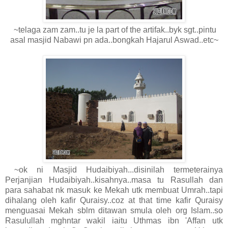
~telaga zam zam..tu je la part of the artifak..byk sgt..pintu
asal masjid Nabawi pn ada..bongkah Hajarul Aswad..etc~
~ok ni Masjid Hudaibiyah...disinilah termeterainya
Perjanjian Hudaibiyah..kisahnya..masa tu Rasullah dan
para sahabat nk masuk ke Mekah utk membuat Umrah..tapi
dihalang oleh kafir Quraisy..coz at that time kafir Quraisy
menguasai Mekah sblm ditawan smula oleh org Islam..so
Rasulullah mghntar wakil iaitu Uthmas ibn 'Affan utk