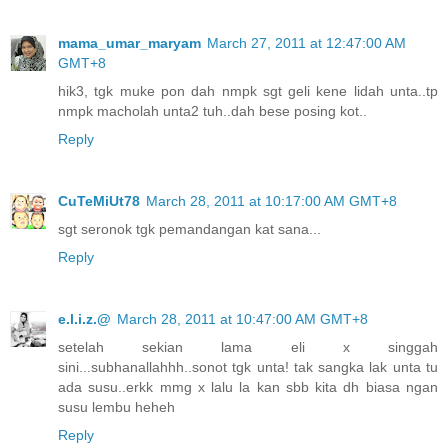
mama_umar_maryam
March 27, 2011 at 12:47:00 AM
GMT+8
hik3, tgk muke pon dah nmpk sgt geli kene lidah unta..tp
nmpk macholah unta2 tuh..dah bese posing kot..
Reply
CuTeMiUt78
March 28, 2011 at 10:17:00 AM GMT+8
sgt seronok tgk pemandangan kat sana...
Reply
e.l.i.z.@
March 28, 2011 at 10:47:00 AM GMT+8
setelah sekian lama eli x singgah
sini...subhanallahhh..sonot tgk unta! tak sangka lak unta tu
ada susu..erkk mmg x lalu la kan sbb kita dh biasa ngan
susu lembu heheh
Reply