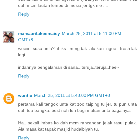
dah mcm lautan lembu di mesia jer tgk nie ....
Reply
mamaarifakeemaisy
March 25, 2011 at 5:11:00 PM
GMT+8
weeiii...susu unta?..ihiks...mmg tak lalu kan..ngee...fresh lak
lagi..
indahnya pengalaman di sana...teruja..teruja..hee~
Reply
wantie
March 25, 2011 at 5:48:00 PM GMT+8
pertama kali tengok unta kat zoo taiping tu jer. tu pun unta
dah tua bangka. best noh leh bagi makan unta bagainya.
Ha.. sekali imbas ko dah mcm rancangan jejak rasul pulak.
Ala masa kat tapak masjid hudaibiyah tu.
Reply