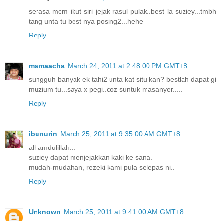
serasa mcm ikut siri jejak rasul pulak..best la suziey...tmbh
tang unta tu best nya posing2...hehe
Reply
mamaacha
March 24, 2011 at 2:48:00 PM GMT+8
sungguh banyak ek tahi2 unta kat situ kan? bestlah dapat gi
muzium tu...saya x pegi..coz suntuk masanyer.....
Reply
ibunurin
March 25, 2011 at 9:35:00 AM GMT+8
alhamdulillah...
suziey dapat menjejakkan kaki ke sana.
mudah-mudahan, rezeki kami pula selepas ni..
Reply
Unknown
March 25, 2011 at 9:41:00 AM GMT+8