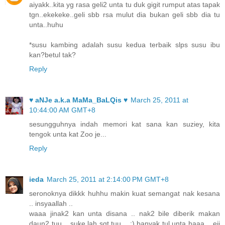
aiyakk..kita yg rasa geli2 unta tu duk gigit rumput atas tapak
tgn..ekekeke..geli sbb rsa mulut dia bukan geli sbb dia tu
unta..huhu
*susu kambing adalah susu kedua terbaik slps susu ibu
kan?betul tak?
Reply
♥ aNJe a.k.a MaMa_BaLQis ♥
March 25, 2011 at
10:44:00 AM GMT+8
sesungguhnya indah memori kat sana kan suziey, kita
tengok unta kat Zoo je...
Reply
ieda
March 25, 2011 at 2:14:00 PM GMT+8
seronoknya dikkk huhhu makin kuat semangat nak kesana
.. insyaallah ..
waaa jinak2 kan unta disana .. nak2 bile diberik makan
daun2 tuu .. suke lah sgt tuu .. :) banyak tul unta haaa .. eii