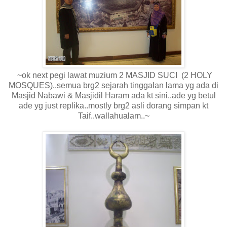
~ok next pegi lawat muzium 2 MASJID SUCI (2 HOLY
MOSQUES)..semua brg2 sejarah tinggalan lama yg ada di
Masjid Nabawi & Masjidil Haram ada kt sini..ade yg betul
ade yg just replika..mostly brg2 asli dorang simpan kt
Taif..wallahualam..~