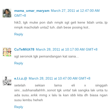
mama_umar_maryam
March 27, 2011 at 12:47:00 AM
GMT+8
hik3, tgk muke pon dah nmpk sgt geli kene lidah unta..tp
nmpk macholah unta2 tuh..dah bese posing kot..
Reply
CuTeMiUt78
March 28, 2011 at 10:17:00 AM GMT+8
sgt seronok tgk pemandangan kat sana...
Reply
e.l.i.z.@
March 28, 2011 at 10:47:00 AM GMT+8
setelah sekian lama eli x singgah
sini...subhanallahhh..sonot tgk unta! tak sangka lak unta tu
ada susu..erkk mmg x lalu la kan sbb kita dh biasa ngan
susu lembu heheh
Reply