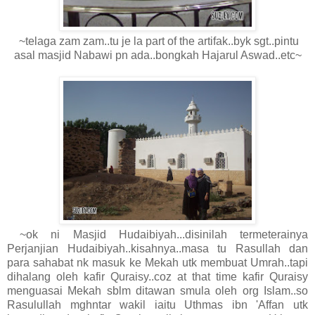
~telaga zam zam..tu je la part of the artifak..byk sgt..pintu
asal masjid Nabawi pn ada..bongkah Hajarul Aswad..etc~
~ok ni Masjid Hudaibiyah...disinilah termeterainya
Perjanjian Hudaibiyah..kisahnya..masa tu Rasullah dan
para sahabat nk masuk ke Mekah utk membuat Umrah..tapi
dihalang oleh kafir Quraisy..coz at that time kafir Quraisy
menguasai Mekah sblm ditawan smula oleh org Islam..so
Rasulullah mghntar wakil iaitu Uthmas ibn 'Affan utk