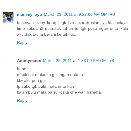
mummy_ayu
March 29, 2011 at 9:27:00 AM GMT+8
bestnya suziey..ko dpt tgk live sejarah islam yg kta belajar
time sekolah2 dulu..tak tahan tu..tgk pose ngan unta..kalu
aku..tak tau la berani ke tak tu...
Reply
Anonymous
March 29, 2011 at 1:38:00 PM GMT+8
heheh
nmpk sgt muka ko geli ngan unta tu
klw aku pon geli
tp suke tgk bulu mata unta kan
kalah bulu mata palsu rozita che wan hahaha
Reply