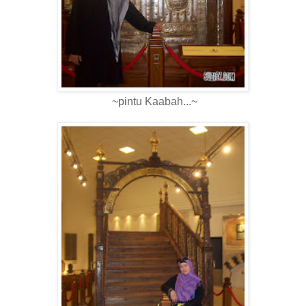
~pintu Kaabah...~