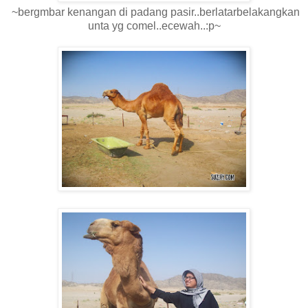
~bergmbar kenangan di padang pasir..berlatarbelakangkan
unta yg comel..ecewah..:p~