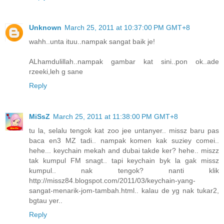
Unknown
March 25, 2011 at 10:37:00 PM GMT+8
wahh..unta ituu..nampak sangat baik je!
ALhamdulillah..nampak gambar kat sini..pon ok..ade
rzeeki,leh g sane
Reply
MiSsZ
March 25, 2011 at 11:38:00 PM GMT+8
tu la, selalu tengok kat zoo jee untanyer.. missz baru pas
baca en3 MZ tadi.. nampak komen kak suziey comei..
hehe... keychain mekah and dubai takde ker? hehe.. miszz
tak kumpul FM snagt.. tapi keychain byk la gak missz
kumpul.. nak tengok? nanti klik
http://missz84.blogspot.com/2011/03/keychain-yang-
sangat-menarik-jom-tambah.html.. kalau de yg nak tukar2,
bgtau yer..
Reply