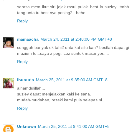
serasa mcm ikut siri jejak rasul pulak..best la suziey...tmbh
tang unta tu best nya posing2...hehe
Reply
mamaacha
March 24, 2011 at 2:48:00 PM GMT+8
sungguh banyak ek tahi2 unta kat situ kan? bestlah dapat gi
muzium tu...saya x pegi..coz suntuk masanyer.....
Reply
ibunurin
March 25, 2011 at 9:35:00 AM GMT+8
alhamdulillah...
suziey dapat menjejakkan kaki ke sana.
mudah-mudahan, rezeki kami pula selepas ni..
Reply
Unknown
March 25, 2011 at 9:41:00 AM GMT+8