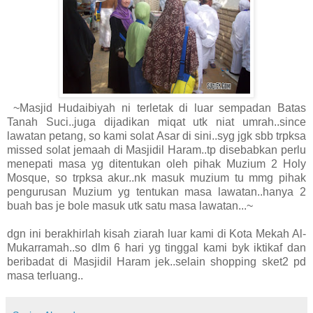
~Masjid Hudaibiyah ni terletak di luar sempadan Batas
Tanah Suci..juga dijadikan miqat utk niat umrah..since
lawatan petang, so kami solat Asar di sini..syg jgk sbb trpksa
missed solat jemaah di Masjidil Haram..tp disebabkan perlu
menepati masa yg ditentukan oleh pihak Muzium 2 Holy
Mosque, so trpksa akur..nk masuk muzium tu mmg pihak
pengurusan Muzium yg tentukan masa lawatan..hanya 2
buah bas je bole masuk utk satu masa lawatan...~
dgn ini berakhirlah kisah ziarah luar kami di Kota Mekah Al-
Mukarramah..so dlm 6 hari yg tinggal kami byk iktikaf dan
beribadat di Masjidil Haram jek..selain shopping sket2 pd
masa terluang..