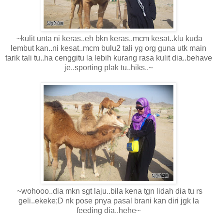
~kulit unta ni keras..eh bkn keras..mcm kesat..klu kuda
lembut kan..ni kesat..mcm bulu2 tali yg org guna utk main
tarik tali tu..ha cenggitu la lebih kurang rasa kulit dia..behave
je..sporting plak tu..hiks..~
~wohooo..dia mkn sgt laju..bila kena tgn lidah dia tu rs
geli..ekeke;D nk pose pnya pasal brani kan diri jgk la
feeding dia..hehe~