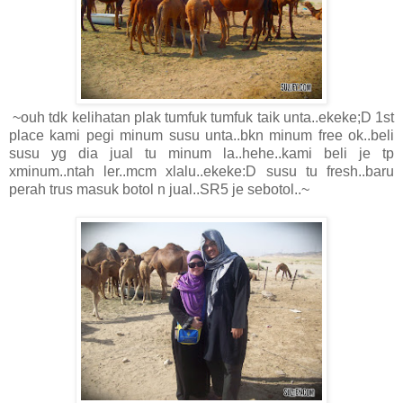
~ouh tdk kelihatan plak tumfuk tumfuk taik unta..ekeke;D 1st
place kami pegi minum susu unta..bkn minum free ok..beli
susu yg dia jual tu minum la..hehe..kami beli je tp
xminum..ntah ler..mcm xlalu..ekeke:D susu tu fresh..baru
perah trus masuk botol n jual..SR5 je sebotol..~