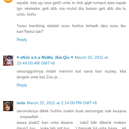
aiyakk..kita yg rasa geli2 unta tu duk gigit rumput atas tapak
tgn..ekekeke..geli sbb rsa mulut dia bukan geli sbb dia tu
unta..huhu
*susu kambing adalah susu kedua terbaik slps susu ibu
kan?betul tak?
Reply
♥ aNJe a.k.a MaMa_BaLQis ♥
March 25, 2011 at
10:44:00 AM GMT+8
sesungguhnya indah memori kat sana kan suziey, kita
tengok unta kat Zoo je...
Reply
ieda
March 25, 2011 at 2:14:00 PM GMT+8
seronoknya dikkk huhhu makin kuat semangat nak kesana
.. insyaallah ..
waaa jinak2 kan unta disana .. nak2 bile diberik makan
daun2 tuu .. suke lah sgt tuu .. :) banyak tul unta haaa .. eii