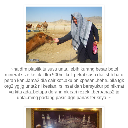
~ha dlm plastik tu susu unta..lebih kurang besar botol
mineral size kecik..dlm 500ml kot..pekat susu dia..sbb baru
perah kan..lama2 dia cair kot..aku pn xpasan..hehe..bila tgk
org2 yg jg unta2 ni kesian..rs insaf dan bersyukur pd nikmat
yg kita ada..betapa dorang nk cari rezeki..berpanas2 jg
unta..mmg padang pasir..dgn panas teriknya..~