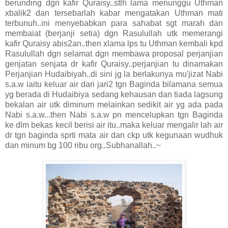
berunding dgn kafir Quraisy..stlh lama menunggu Uthman
xbalik2 dan tersebarlah kabar mengatakan Uthman mati
terbunuh..ini menyebabkan para sahabat sgt marah dan
membaiat (berjanji setia) dgn Rasulullah utk memerangi
kafir Quraisy abis2an..then xlama lps tu Uthman kembali kpd
Rasulullah dgn selamat dgn membawa proposal perjanjian
genjatan senjata dr kafir Quraisy..perjanjian tu dinamakan
Perjanjian Hudaibiyah..di sini jg la berlakunya mu'jizat Nabi
s.a.w iaitu keluar air dari jari2 tgn Baginda bilamana semua
yg berada di Hudaibiya sedang kehausan dan tiada lagsung
bekalan air utk diminum melainkan sedikit air yg ada pada
Nabi s.a.w...then Nabi s.a.w pn mencelupkan tgn Baginda
ke dlm bekas kecil berisi air itu..maka keluar mengalir lah air
dr tgn baginda sprti mata air dan ckp utk kegunaan wudhuk
dan minum bg 100 ribu org..Subhanallah..~