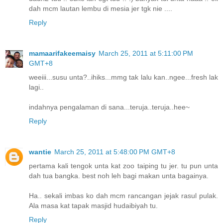
dah mcm lautan lembu di mesia jer tgk nie ....
Reply
mamaarifakeemaisy
March 25, 2011 at 5:11:00 PM
GMT+8
weeiii...susu unta?..ihiks...mmg tak lalu kan..ngee...fresh lak
lagi..
indahnya pengalaman di sana...teruja..teruja..hee~
Reply
wantie
March 25, 2011 at 5:48:00 PM GMT+8
pertama kali tengok unta kat zoo taiping tu jer. tu pun unta
dah tua bangka. best noh leh bagi makan unta bagainya.
Ha.. sekali imbas ko dah mcm rancangan jejak rasul pulak.
Ala masa kat tapak masjid hudaibiyah tu.
Reply