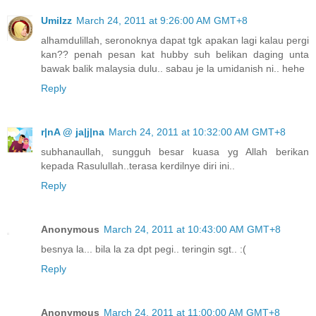
UmiIzz
March 24, 2011 at 9:26:00 AM GMT+8
alhamdulillah, seronoknya dapat tgk apakan lagi kalau pergi
kan?? penah pesan kat hubby suh belikan daging unta
bawak balik malaysia dulu.. sabau je la umidanish ni.. hehe
Reply
r|nA @ ja|j|na
March 24, 2011 at 10:32:00 AM GMT+8
subhanaullah, sungguh besar kuasa yg Allah berikan
kepada Rasulullah..terasa kerdilnye diri ini..
Reply
Anonymous
March 24, 2011 at 10:43:00 AM GMT+8
besnya la... bila la za dpt pegi.. teringin sgt.. :(
Reply
Anonymous
March 24, 2011 at 11:00:00 AM GMT+8