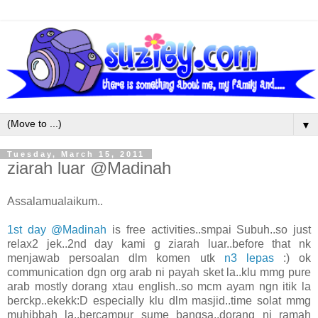
▼
Tuesday, March 15, 2011
ziarah luar @Madinah
Assalamualaikum..
1st day @Madinah
is free activities..smpai Subuh..so just
relax2 jek..2nd day kami g ziarah luar..before that nk
menjawab persoalan dlm komen utk
n3 lepas
:) ok
communication dgn org arab ni payah sket la..klu mmg pure
arab mostly dorang xtau english..so mcm ayam ngn itik la
berckp..ekekk:D especially klu dlm masjid..time solat mmg
muhibbah la..bercampur sume bangsa..dorang ni ramah