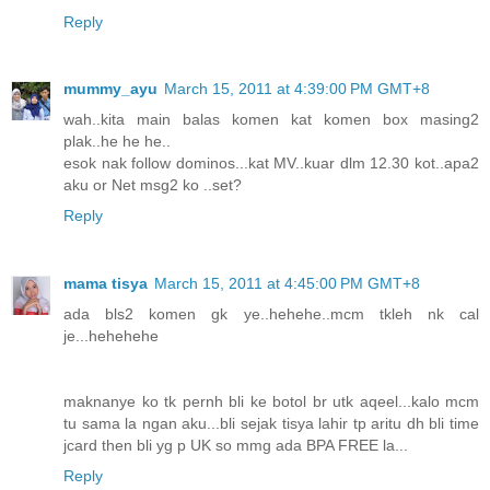
Reply
mummy_ayu
March 15, 2011 at 4:39:00 PM GMT+8
wah..kita main balas komen kat komen box masing2
plak..he he he..
esok nak follow dominos...kat MV..kuar dlm 12.30 kot..apa2
aku or Net msg2 ko ..set?
Reply
mama tisya
March 15, 2011 at 4:45:00 PM GMT+8
ada bls2 komen gk ye..hehehe..mcm tkleh nk cal
je...hehehehe
maknanye ko tk pernh bli ke botol br utk aqeel...kalo mcm
tu sama la ngan aku...bli sejak tisya lahir tp aritu dh bli time
jcard then bli yg p UK so mmg ada BPA FREE la...
Reply