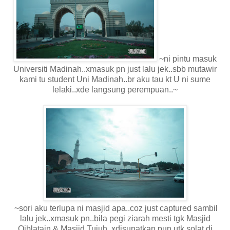
~ni pintu masuk
Universiti Madinah..xmasuk pn just lalu jek..sbb mutawir
kami tu student Uni Madinah..br aku tau kt U ni sume
lelaki..xde langsung perempuan..~
~sori aku terlupa ni masjid apa..coz just captured sambil
lalu jek..xmasuk pn..bila pegi ziarah mesti tgk Masjid
Qiblatain & Masjid Tujuh..xdisunatkan pun utk solat di