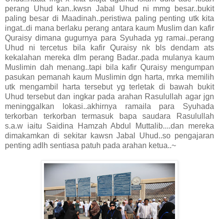
perang Uhud kan..kwsn Jabal Uhud ni mmg besar..bukit
paling besar di Maadinah..peristiwa paling penting utk kita
ingat..di mana berlaku perang antara kaum Muslim dan kafir
Quraisy dimana gugurnya para Syuhada yg ramai..perang
Uhud ni tercetus bila kafir Quraisy nk bls dendam ats
kekalahan mereka dlm perang Badar..pada mulanya kaum
Muslimin dah menang..tapi bila kafir Quraisy mengumpan
pasukan pemanah kaum Muslimin dgn harta, mrka memilih
utk mengambil harta tersebut yg terletak di bawah bukit
Uhud tersebut dan ingkar pada arahan Rasulullah agar jgn
meninggalkan lokasi..akhirnya ramaila para Syuhada
terkorban terkorban termasuk bapa saudara Rasulullah
s.a.w iaitu Saidina Hamzah Abdul Muttalib....dan mereka
dimakamkan di sekitar kawsn Jabal Uhud..so pengajaran
penting adlh sentiasa patuh pada arahan ketua..~