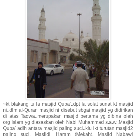
~kt blakang tu la masjid Quba'..dpt la solat sunat kt masjid
ni..dlm al-Quran masjid ni disebut sbgai masjid yg didirikan
di atas Taqwa..merupakan masjid pertama yg dibina oleh
org Islam yg diasaskan oleh Nabi Muhammad s.a.w..Masjid
Quba' adlh antara masjid paling suci..klu ikt turutan masjid2
paling suci, Masjidil Haram (Mekah), Masjid Nabawi