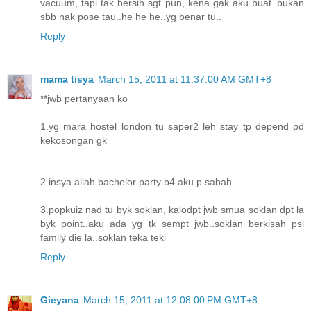
vacuum, tapi tak bersih sgt pun, kena gak aku buat..bukan
sbb nak pose tau..he he he..yg benar tu..
Reply
mama tisya
March 15, 2011 at 11:37:00 AM GMT+8
**jwb pertanyaan ko
1.yg mara hostel london tu saper2 leh stay tp depend pd
kekosongan gk
2.insya allah bachelor party b4 aku p sabah
3.popkuiz nad tu byk soklan, kalodpt jwb smua soklan dpt la
byk point..aku ada yg tk sempt jwb..soklan berkisah psl
family die la..soklan teka teki
Reply
Gieyana
March 15, 2011 at 12:08:00 PM GMT+8