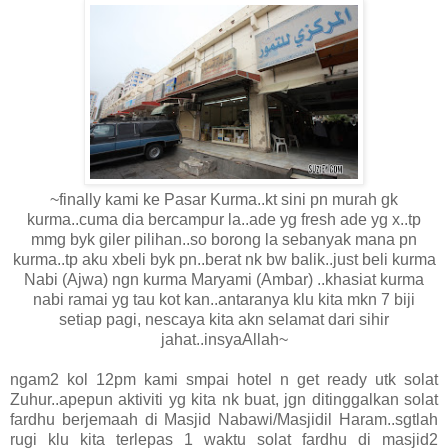
~finally kami ke Pasar Kurma..kt sini pn murah gk
kurma..cuma dia bercampur la..ade yg fresh ade yg x..tp
mmg byk giler pilihan..so borong la sebanyak mana pn
kurma..tp aku xbeli byk pn..berat nk bw balik..just beli kurma
Nabi (Ajwa) ngn kurma Maryami (Ambar) ..khasiat kurma
nabi ramai yg tau kot kan..antaranya klu kita mkn 7 biji
setiap pagi, nescaya kita akn selamat dari sihir
jahat..insyaAllah~
ngam2 kol 12pm kami smpai hotel n get ready utk solat
Zuhur..apepun aktiviti yg kita nk buat, jgn ditinggalkan solat
fardhu berjemaah di Masjid Nabawi/Masjidil Haram..sgtlah
rugi klu kita terlepas 1 waktu solat fardhu di masjid2