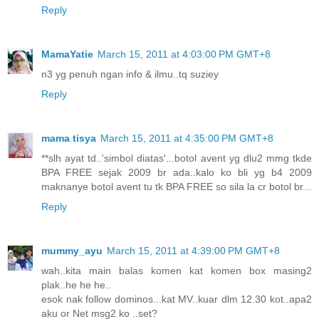
Reply
MamaYatie
March 15, 2011 at 4:03:00 PM GMT+8
n3 yg penuh ngan info & ilmu..tq suziey
Reply
mama tisya
March 15, 2011 at 4:35:00 PM GMT+8
**slh ayat td..'simbol diatas'...botol avent yg dlu2 mmg tkde
BPA FREE sejak 2009 br ada..kalo ko bli yg b4 2009
maknanye botol avent tu tk BPA FREE so sila la cr botol br...
Reply
mummy_ayu
March 15, 2011 at 4:39:00 PM GMT+8
wah..kita main balas komen kat komen box masing2
plak..he he he..
esok nak follow dominos...kat MV..kuar dlm 12.30 kot..apa2
aku or Net msg2 ko ..set?