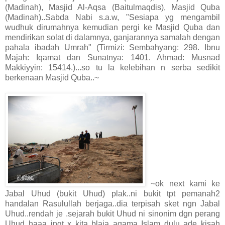
(Madinah), Masjid Al-Aqsa (Baitulmaqdis), Masjid Quba
(Madinah)..Sabda Nabi s.a.w, "Sesiapa yg mengambil
wudhuk dirumahnya kemudian pergi ke Masjid Quba dan
mendirikan solat di dalamnya, ganjarannya samalah dengan
pahala ibadah Umrah" (Tirmizi: Sembahyang: 298. Ibnu
Majah: Iqamat dan Sunatnya: 1401. Ahmad: Musnad
Makkiyyin: 15414.)...so tu la kelebihan n serba sedikit
berkenaan Masjid Quba..~
~ok next kami ke
Jabal Uhud (bukit Uhud) plak..ni bukit tpt pemanah2
handalan Rasulullah berjaga..dia terpisah sket ngn Jabal
Uhud..rendah je .sejarah bukit Uhud ni sinonim dgn perang
Uhud..haaa ingt x kita blaja agama Islam dulu ade kisah