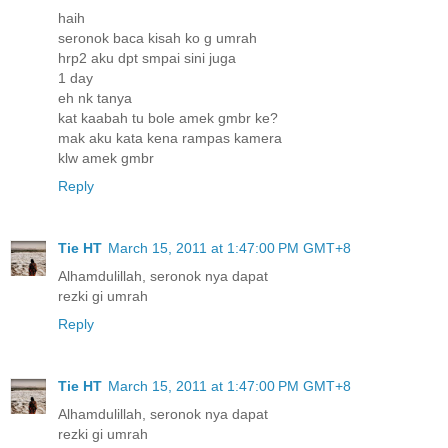
haih
seronok baca kisah ko g umrah
hrp2 aku dpt smpai sini juga
1 day
eh nk tanya
kat kaabah tu bole amek gmbr ke?
mak aku kata kena rampas kamera
klw amek gmbr
Reply
Tie HT
March 15, 2011 at 1:47:00 PM GMT+8
Alhamdulillah, seronok nya dapat
rezki gi umrah
Reply
Tie HT
March 15, 2011 at 1:47:00 PM GMT+8
Alhamdulillah, seronok nya dapat
rezki gi umrah