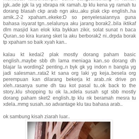
jgk..ade jgk la yg xbrapa nk ramah..tp klu kena yg ramah tu
dorang blasah ckp arab ngn aku..aku plak ckp english..ha
amik..2-2 xpaham..ekeke:D so penyelesaiannya guna
bahasa isyarat tgn..selalunya aku jarang borak2..bila iktikaf
dlm masjid kan elok kita bykkan zikir, solat sunat n baca
Quran..so kira kurang sket la aku berborak2 ni..drpda borak
tp xpaham so baik xyah kan..
kalau kt kedai2 plak mostly dorang paham basic
english..maybe sbb dh lama meniaga kan..so dorang dh
blajar la wording2 penting..n byk gk yg indon n bangla yg
jadi salesman..rata2 kt sana org laki yg keja..besela org
perempuan kan dilarang bekerja kt arab..nk drive pn
xleh..rasanya sume dh tau kot pasal tu..ok back to the
story..klu shopping tu ok la..xdela susah sgt sbb mostly
dorang paham sket2 english..tp klu nk beramah mesra tu
xdela..mmg susah..so advantage klu tau bahasa arab..
ok sambung kisah ziarah luar..