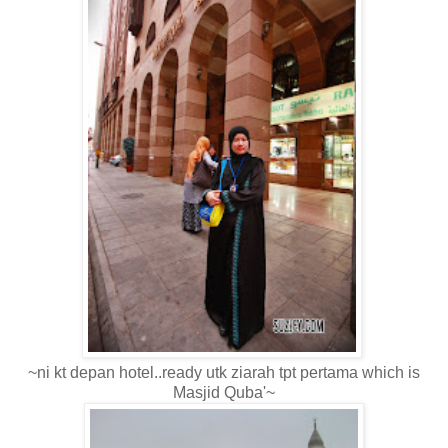
~ni kt depan hotel..ready utk ziarah tpt pertama which is
Masjid Quba'~