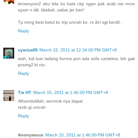
tersenyum2 aku bila ko kata ckp ngan pak arab nie mcm
ayam n itik..kkekek..sabar jer kan!
Tp mmg best betul bc trip umrah ko..rs diri sgt kerdil..
Reply
syariza09
March 15, 2011 at 12:34:00 PM GMT+8
wah, kat luar ladang kurma pon ada sofa cantekss, leh gak
posing2 kt ctu
Reply
Tie HT
March 15, 2011 at 1:45:00 PM GMT+8
Alhamdulillah, seronok nya dapat
rezki gi umrah
Reply
Anonymous
March 15, 2011 at 1:46:00 PM GMT+8