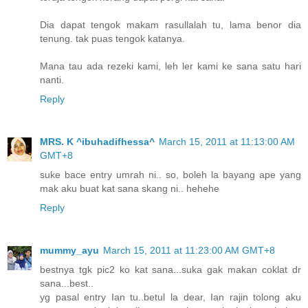
Dia dapat tengok makam rasullalah tu, lama benor dia
tenung. tak puas tengok katanya.
Mana tau ada rezeki kami, leh ler kami ke sana satu hari
nanti.
Reply
MRS. K ^ibuhadifhessa^
March 15, 2011 at 11:13:00 AM
GMT+8
suke bace entry umrah ni.. so, boleh la bayang ape yang
mak aku buat kat sana skang ni.. hehehe
Reply
mummy_ayu
March 15, 2011 at 11:23:00 AM GMT+8
bestnya tgk pic2 ko kat sana...suka gak makan coklat dr
sana...best..
yg pasal entry Ian tu..betul la dear, Ian rajin tolong aku