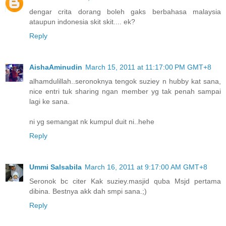
dengar crita dorang boleh gaks berbahasa malaysia
ataupun indonesia skit skit.... ek?
Reply
AishaAminudin
March 15, 2011 at 11:17:00 PM GMT+8
alhamdulillah..seronoknya tengok suziey n hubby kat sana,
nice entri tuk sharing ngan member yg tak penah sampai
lagi ke sana.
ni yg semangat nk kumpul duit ni..hehe
Reply
Ummi Salsabila
March 16, 2011 at 9:17:00 AM GMT+8
Seronok bc citer Kak suziey.masjid quba Msjd pertama
dibina. Bestnya akk dah smpi sana.;)
Reply