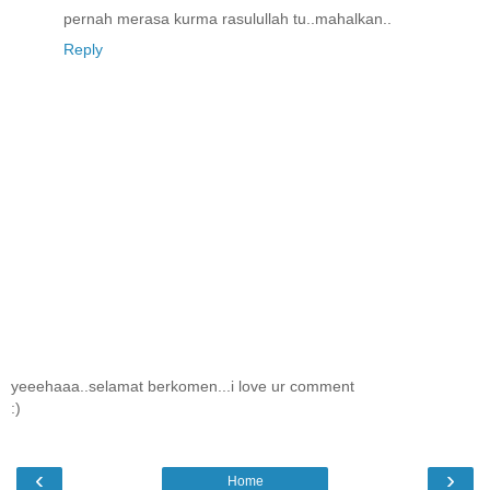
pernah merasa kurma rasulullah tu..mahalkan..
Reply
yeeehaaa..selamat berkomen...i love ur comment
:)
‹
›
Home