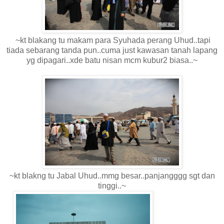
~kt blakang tu makam para Syuhada perang Uhud..tapi
tiada sebarang tanda pun..cuma just kawasan tanah lapang
yg dipagari..xde batu nisan mcm kubur2 biasa..~
~kt blakng tu Jabal Uhud..mmg besar..panjangggg sgt dan
tinggi..~