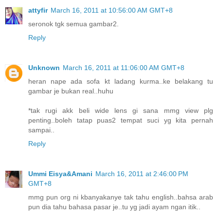
attyfir
March 16, 2011 at 10:56:00 AM GMT+8
seronok tgk semua gambar2.
Reply
Unknown
March 16, 2011 at 11:06:00 AM GMT+8
heran nape ada sofa kt ladang kurma..ke belakang tu
gambar je bukan real..huhu
*tak rugi akk beli wide lens gi sana mmg view plg
penting..boleh tatap puas2 tempat suci yg kita pernah
sampai..
Reply
Ummi Eisya&Amani
March 16, 2011 at 2:46:00 PM
GMT+8
mmg pun org ni kbanyakanye tak tahu english..bahsa arab
pun dia tahu bahasa pasar je..tu yg jadi ayam ngan itik..