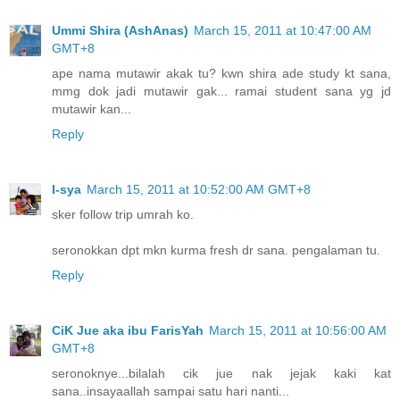
Ummi Shira (AshAnas)
March 15, 2011 at 10:47:00 AM
GMT+8
ape nama mutawir akak tu? kwn shira ade study kt sana,
mmg dok jadi mutawir gak... ramai student sana yg jd
mutawir kan...
Reply
I-sya
March 15, 2011 at 10:52:00 AM GMT+8
sker follow trip umrah ko.
seronokkan dpt mkn kurma fresh dr sana. pengalaman tu.
Reply
CiK Jue aka ibu FarisYah
March 15, 2011 at 10:56:00 AM
GMT+8
seronoknye...bilalah cik jue nak jejak kaki kat
sana..insayaallah sampai satu hari nanti...