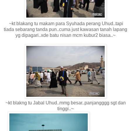
~kt blakang tu makam para Syuhada perang Uhud..tapi
tiada sebarang tanda pun..cuma just kawasan tanah lapang
yg dipagari..xde batu nisan mcm kubur2 biasa..~
~kt blakng tu Jabal Uhud..mmg besar..panjangggg sgt dan
tinggi..~