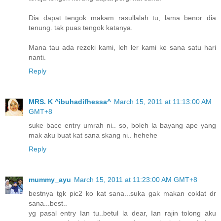
Dia dapat tengok makam rasullalah tu, lama benor dia
tenung. tak puas tengok katanya.
Mana tau ada rezeki kami, leh ler kami ke sana satu hari
nanti.
Reply
MRS. K ^ibuhadifhessa^
March 15, 2011 at 11:13:00 AM
GMT+8
suke bace entry umrah ni.. so, boleh la bayang ape yang
mak aku buat kat sana skang ni.. hehehe
Reply
mummy_ayu
March 15, 2011 at 11:23:00 AM GMT+8
bestnya tgk pic2 ko kat sana...suka gak makan coklat dr
sana...best..
yg pasal entry Ian tu..betul la dear, Ian rajin tolong aku