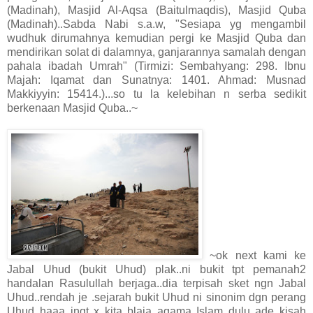
(Madinah), Masjid Al-Aqsa (Baitulmaqdis), Masjid Quba
(Madinah)..Sabda Nabi s.a.w, "Sesiapa yg mengambil
wudhuk dirumahnya kemudian pergi ke Masjid Quba dan
mendirikan solat di dalamnya, ganjarannya samalah dengan
pahala ibadah Umrah" (Tirmizi: Sembahyang: 298. Ibnu
Majah: Iqamat dan Sunatnya: 1401. Ahmad: Musnad
Makkiyyin: 15414.)...so tu la kelebihan n serba sedikit
berkenaan Masjid Quba..~
~ok next kami ke
Jabal Uhud (bukit Uhud) plak..ni bukit tpt pemanah2
handalan Rasulullah berjaga..dia terpisah sket ngn Jabal
Uhud..rendah je .sejarah bukit Uhud ni sinonim dgn perang
Uhud..haaa ingt x kita blaja agama Islam dulu ade kisah