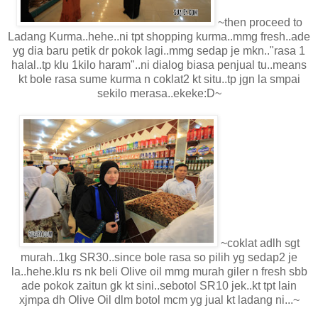
~then proceed to
Ladang Kurma..hehe..ni tpt shopping kurma..mmg fresh..ade
yg dia baru petik dr pokok lagi..mmg sedap je mkn.."rasa 1
halal..tp klu 1kilo haram"..ni dialog biasa penjual tu..means
kt bole rasa sume kurma n coklat2 kt situ..tp jgn la smpai
sekilo merasa..ekeke:D~
~coklat adlh sgt
murah..1kg SR30..since bole rasa so pilih yg sedap2 je
la..hehe.klu rs nk beli Olive oil mmg murah giler n fresh sbb
ade pokok zaitun gk kt sini..sebotol SR10 jek..kt tpt lain
xjmpa dh Olive Oil dlm botol mcm yg jual kt ladang ni...~