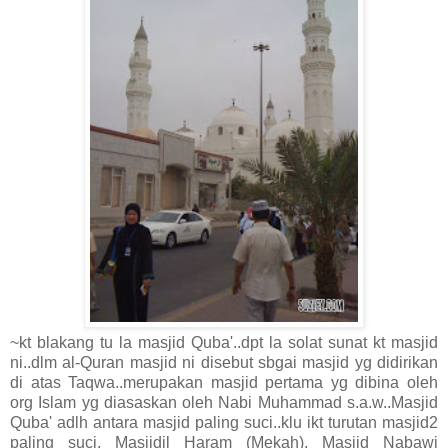
~kt blakang tu la masjid Quba'..dpt la solat sunat kt masjid
ni..dlm al-Quran masjid ni disebut sbgai masjid yg didirikan
di atas Taqwa..merupakan masjid pertama yg dibina oleh
org Islam yg diasaskan oleh Nabi Muhammad s.a.w..Masjid
Quba' adlh antara masjid paling suci..klu ikt turutan masjid2
paling suci, Masjidil Haram (Mekah), Masjid Nabawi