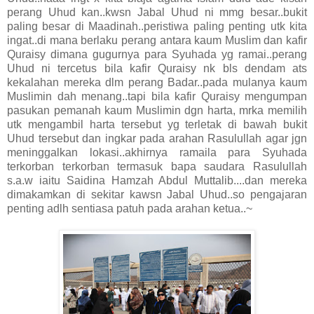
perang Uhud kan..kwsn Jabal Uhud ni mmg besar..bukit
paling besar di Maadinah..peristiwa paling penting utk kita
ingat..di mana berlaku perang antara kaum Muslim dan kafir
Quraisy dimana gugurnya para Syuhada yg ramai..perang
Uhud ni tercetus bila kafir Quraisy nk bls dendam ats
kekalahan mereka dlm perang Badar..pada mulanya kaum
Muslimin dah menang..tapi bila kafir Quraisy mengumpan
pasukan pemanah kaum Muslimin dgn harta, mrka memilih
utk mengambil harta tersebut yg terletak di bawah bukit
Uhud tersebut dan ingkar pada arahan Rasulullah agar jgn
meninggalkan lokasi..akhirnya ramaila para Syuhada
terkorban terkorban termasuk bapa saudara Rasulullah
s.a.w iaitu Saidina Hamzah Abdul Muttalib....dan mereka
dimakamkan di sekitar kawsn Jabal Uhud..so pengajaran
penting adlh sentiasa patuh pada arahan ketua..~