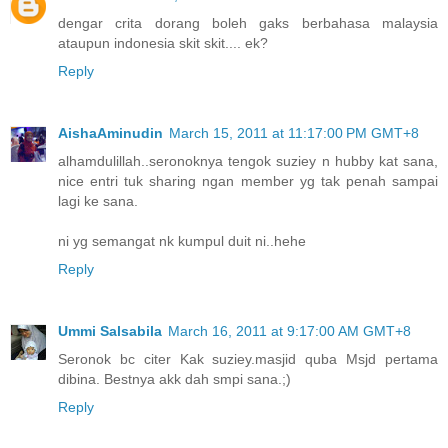
dengar crita dorang boleh gaks berbahasa malaysia
ataupun indonesia skit skit.... ek?
Reply
AishaAminudin
March 15, 2011 at 11:17:00 PM GMT+8
alhamdulillah..seronoknya tengok suziey n hubby kat sana,
nice entri tuk sharing ngan member yg tak penah sampai
lagi ke sana.
ni yg semangat nk kumpul duit ni..hehe
Reply
Ummi Salsabila
March 16, 2011 at 9:17:00 AM GMT+8
Seronok bc citer Kak suziey.masjid quba Msjd pertama
dibina. Bestnya akk dah smpi sana.;)
Reply