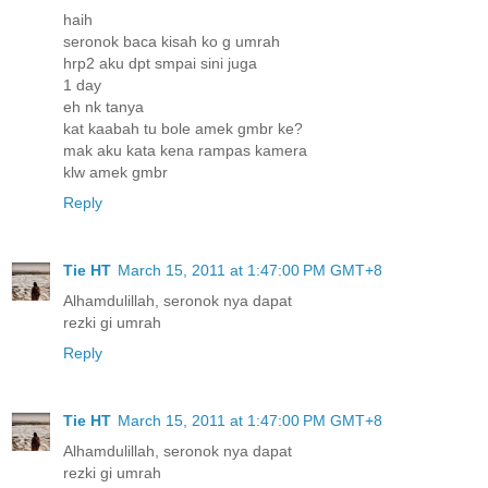
haih
seronok baca kisah ko g umrah
hrp2 aku dpt smpai sini juga
1 day
eh nk tanya
kat kaabah tu bole amek gmbr ke?
mak aku kata kena rampas kamera
klw amek gmbr
Reply
Tie HT
March 15, 2011 at 1:47:00 PM GMT+8
Alhamdulillah, seronok nya dapat
rezki gi umrah
Reply
Tie HT
March 15, 2011 at 1:47:00 PM GMT+8
Alhamdulillah, seronok nya dapat
rezki gi umrah