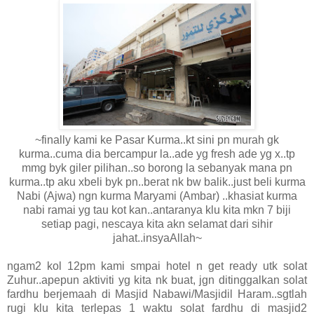
~finally kami ke Pasar Kurma..kt sini pn murah gk
kurma..cuma dia bercampur la..ade yg fresh ade yg x..tp
mmg byk giler pilihan..so borong la sebanyak mana pn
kurma..tp aku xbeli byk pn..berat nk bw balik..just beli kurma
Nabi (Ajwa) ngn kurma Maryami (Ambar) ..khasiat kurma
nabi ramai yg tau kot kan..antaranya klu kita mkn 7 biji
setiap pagi, nescaya kita akn selamat dari sihir
jahat..insyaAllah~
ngam2 kol 12pm kami smpai hotel n get ready utk solat
Zuhur..apepun aktiviti yg kita nk buat, jgn ditinggalkan solat
fardhu berjemaah di Masjid Nabawi/Masjidil Haram..sgtlah
rugi klu kita terlepas 1 waktu solat fardhu di masjid2