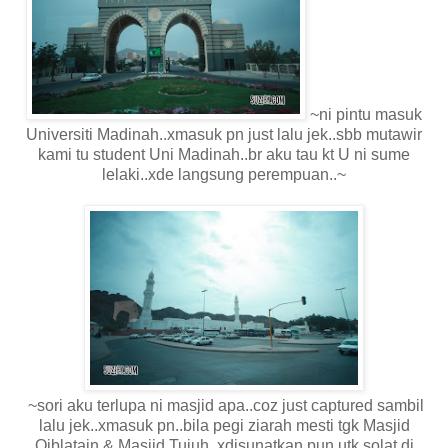
~ni pintu masuk
Universiti Madinah..xmasuk pn just lalu jek..sbb mutawir
kami tu student Uni Madinah..br aku tau kt U ni sume
lelaki..xde langsung perempuan..~
~sori aku terlupa ni masjid apa..coz just captured sambil
lalu jek..xmasuk pn..bila pegi ziarah mesti tgk Masjid
Qiblatain & Masjid Tujuh..xdisunatkan pun utk solat di