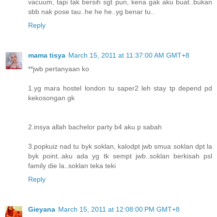
vacuum, tapi tak bersih sgt pun, kena gak aku buat..bukan
sbb nak pose tau..he he he..yg benar tu..
Reply
mama tisya
March 15, 2011 at 11:37:00 AM GMT+8
**jwb pertanyaan ko
1.yg mara hostel london tu saper2 leh stay tp depend pd
kekosongan gk
2.insya allah bachelor party b4 aku p sabah
3.popkuiz nad tu byk soklan, kalodpt jwb smua soklan dpt la
byk point..aku ada yg tk sempt jwb..soklan berkisah psl
family die la..soklan teka teki
Reply
Gieyana
March 15, 2011 at 12:08:00 PM GMT+8