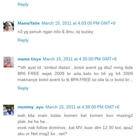
Reply
MamaYatie
March 15, 2011 at 4:03:00 PM GMT+8
n3 yg penuh ngan info & ilmu..tq suziey
Reply
mama tisya
March 15, 2011 at 4:35:00 PM GMT+8
**slh ayat td..'simbol diatas'...botol avent yg dlu2 mmg tkde
BPA FREE sejak 2009 br ada..kalo ko bli yg b4 2009
maknanye botol avent tu tk BPA FREE so sila la cr botol br...
Reply
mummy_ayu
March 15, 2011 at 4:39:00 PM GMT+8
wah..kita main balas komen kat komen box masing2
plak..he he he..
esok nak follow dominos...kat MV..kuar dlm 12.30 kot..apa2
aku or Net msg2 ko ..set?