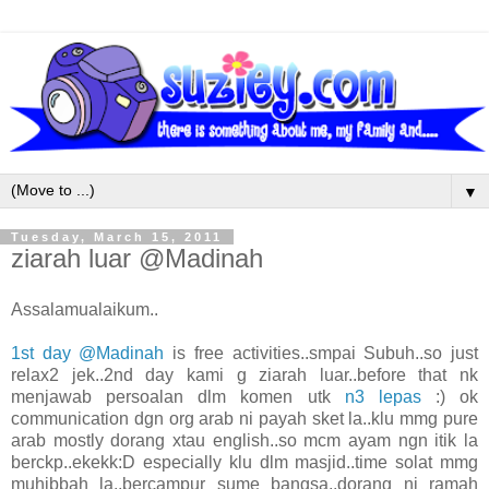
▼
Tuesday, March 15, 2011
ziarah luar @Madinah
Assalamualaikum..
1st day @Madinah
is free activities..smpai Subuh..so just
relax2 jek..2nd day kami g ziarah luar..before that nk
menjawab persoalan dlm komen utk
n3 lepas
:) ok
communication dgn org arab ni payah sket la..klu mmg pure
arab mostly dorang xtau english..so mcm ayam ngn itik la
berckp..ekekk:D especially klu dlm masjid..time solat mmg
muhibbah la..bercampur sume bangsa..dorang ni ramah