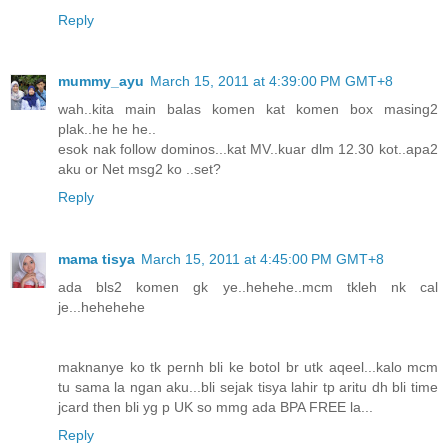
Reply
mummy_ayu
March 15, 2011 at 4:39:00 PM GMT+8
wah..kita main balas komen kat komen box masing2
plak..he he he..
esok nak follow dominos...kat MV..kuar dlm 12.30 kot..apa2
aku or Net msg2 ko ..set?
Reply
mama tisya
March 15, 2011 at 4:45:00 PM GMT+8
ada bls2 komen gk ye..hehehe..mcm tkleh nk cal
je...hehehehe
maknanye ko tk pernh bli ke botol br utk aqeel...kalo mcm
tu sama la ngan aku...bli sejak tisya lahir tp aritu dh bli time
jcard then bli yg p UK so mmg ada BPA FREE la...
Reply