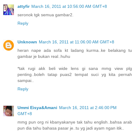
attyfir
March 16, 2011 at 10:56:00 AM GMT+8
seronok tgk semua gambar2.
Reply
Unknown
March 16, 2011 at 11:06:00 AM GMT+8
heran nape ada sofa kt ladang kurma..ke belakang tu
gambar je bukan real..huhu
*tak rugi akk beli wide lens gi sana mmg view plg
penting..boleh tatap puas2 tempat suci yg kita pernah
sampai..
Reply
Ummi Eisya&Amani
March 16, 2011 at 2:46:00 PM
GMT+8
mmg pun org ni kbanyakanye tak tahu english..bahsa arab
pun dia tahu bahasa pasar je..tu yg jadi ayam ngan itik..