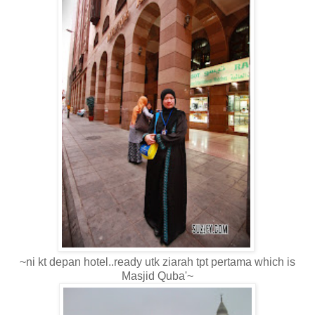
~ni kt depan hotel..ready utk ziarah tpt pertama which is
Masjid Quba'~