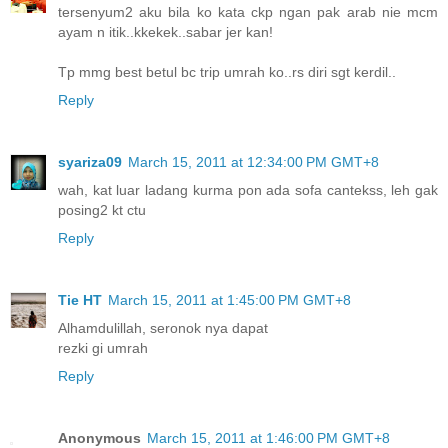
tersenyum2 aku bila ko kata ckp ngan pak arab nie mcm
ayam n itik..kkekek..sabar jer kan!
Tp mmg best betul bc trip umrah ko..rs diri sgt kerdil..
Reply
syariza09
March 15, 2011 at 12:34:00 PM GMT+8
wah, kat luar ladang kurma pon ada sofa cantekss, leh gak
posing2 kt ctu
Reply
Tie HT
March 15, 2011 at 1:45:00 PM GMT+8
Alhamdulillah, seronok nya dapat
rezki gi umrah
Reply
Anonymous
March 15, 2011 at 1:46:00 PM GMT+8