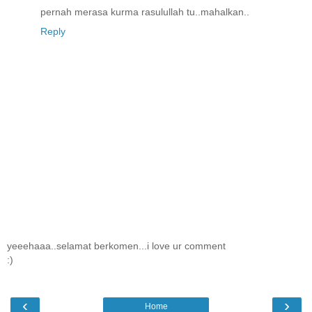
pernah merasa kurma rasulullah tu..mahalkan..
Reply
yeeehaaa..selamat berkomen...i love ur comment
:)
‹
›
Home