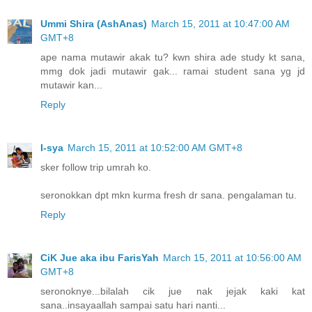
Ummi Shira (AshAnas)
March 15, 2011 at 10:47:00 AM
GMT+8
ape nama mutawir akak tu? kwn shira ade study kt sana,
mmg dok jadi mutawir gak... ramai student sana yg jd
mutawir kan...
Reply
I-sya
March 15, 2011 at 10:52:00 AM GMT+8
sker follow trip umrah ko.
seronokkan dpt mkn kurma fresh dr sana. pengalaman tu.
Reply
CiK Jue aka ibu FarisYah
March 15, 2011 at 10:56:00 AM
GMT+8
seronoknye...bilalah cik jue nak jejak kaki kat
sana..insayaallah sampai satu hari nanti...