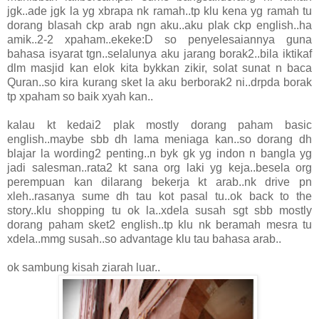
jgk..ade jgk la yg xbrapa nk ramah..tp klu kena yg ramah tu
dorang blasah ckp arab ngn aku..aku plak ckp english..ha
amik..2-2 xpaham..ekeke:D so penyelesaiannya guna
bahasa isyarat tgn..selalunya aku jarang borak2..bila iktikaf
dlm masjid kan elok kita bykkan zikir, solat sunat n baca
Quran..so kira kurang sket la aku berborak2 ni..drpda borak
tp xpaham so baik xyah kan..
kalau kt kedai2 plak mostly dorang paham basic
english..maybe sbb dh lama meniaga kan..so dorang dh
blajar la wording2 penting..n byk gk yg indon n bangla yg
jadi salesman..rata2 kt sana org laki yg keja..besela org
perempuan kan dilarang bekerja kt arab..nk drive pn
xleh..rasanya sume dh tau kot pasal tu..ok back to the
story..klu shopping tu ok la..xdela susah sgt sbb mostly
dorang paham sket2 english..tp klu nk beramah mesra tu
xdela..mmg susah..so advantage klu tau bahasa arab..
ok sambung kisah ziarah luar..