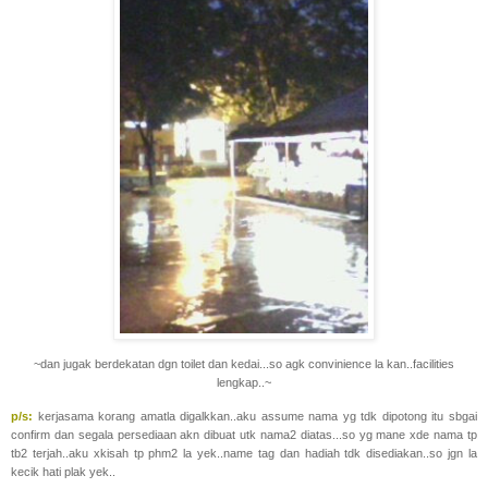
~dan jugak berdekatan dgn toilet dan kedai...so agk convinience la kan..facilities
lengkap..~
p/s:
kerjasama korang amatla digalkkan..aku assume nama yg tdk dipotong itu sbgai
confirm dan segala persediaan akn dibuat utk nama2 diatas...so yg mane xde nama tp
tb2 terjah..aku xkisah tp phm2 la yek..name tag dan hadiah tdk disediakan..so jgn la
kecik hati plak yek..