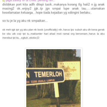
2)
jaga safety of ur child..penting nih..
disbbkan port kita adlh ditepi tasik..makanya korang tlg hati2 n jg anak
masing2 ok..enjoy2 jgk..tp jgn smpai lupe anak tau..…utamakan
keselamatan keluarga…hope tiada kejadian yg xdiingini berlaku..
so tu je la yg aku nk smpaikan…
ok meh tgk tpt yg aku plan nk book (unofficially) nih..harus lps subuh aku dh kena gerak
ke situ utk cop tpt tu..maklumler hari ahad msti ramai org bersenam..harus la aku
merebut tpt itu...xgituh..ekeke;D