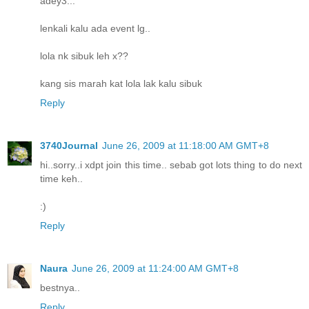
adey3...
lenkali kalu ada event lg..
lola nk sibuk leh x??
kang sis marah kat lola lak kalu sibuk
Reply
3740Journal
June 26, 2009 at 11:18:00 AM GMT+8
hi..sorry..i xdpt join this time.. sebab got lots thing to do next
time keh..
:)
Reply
Naura
June 26, 2009 at 11:24:00 AM GMT+8
bestnya..
Reply