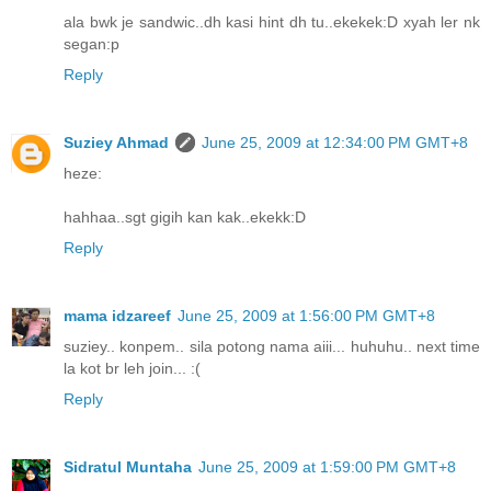
ala bwk je sandwic..dh kasi hint dh tu..ekekek:D xyah ler nk
segan:p
Reply
Suziey Ahmad
June 25, 2009 at 12:34:00 PM GMT+8
heze:
hahhaa..sgt gigih kan kak..ekekk:D
Reply
mama idzareef
June 25, 2009 at 1:56:00 PM GMT+8
suziey.. konpem.. sila potong nama aiii... huhuhu.. next time
la kot br leh join... :(
Reply
Sidratul Muntaha
June 25, 2009 at 1:59:00 PM GMT+8