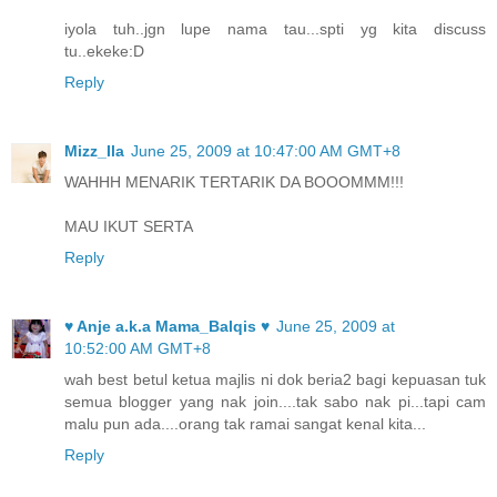
iyola tuh..jgn lupe nama tau...spti yg kita discuss
tu..ekeke:D
Reply
Mizz_Ila
June 25, 2009 at 10:47:00 AM GMT+8
WAHHH MENARIK TERTARIK DA BOOOMMM!!!
MAU IKUT SERTA
Reply
♥ Anje a.k.a Mama_Balqis ♥
June 25, 2009 at
10:52:00 AM GMT+8
wah best betul ketua majlis ni dok beria2 bagi kepuasan tuk
semua blogger yang nak join....tak sabo nak pi...tapi cam
malu pun ada....orang tak ramai sangat kenal kita...
Reply