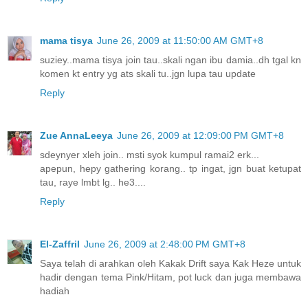
mama tisya
June 26, 2009 at 11:50:00 AM GMT+8
suziey..mama tisya join tau..skali ngan ibu damia..dh tgal kn
komen kt entry yg ats skali tu..jgn lupa tau update
Reply
Zue AnnaLeeya
June 26, 2009 at 12:09:00 PM GMT+8
sdeynyer xleh join.. msti syok kumpul ramai2 erk...
apepun, hepy gathering korang.. tp ingat, jgn buat ketupat
tau, raye lmbt lg.. he3....
Reply
El-Zaffril
June 26, 2009 at 2:48:00 PM GMT+8
Saya telah di arahkan oleh Kakak Drift saya Kak Heze untuk
hadir dengan tema Pink/Hitam, pot luck dan juga membawa
hadiah