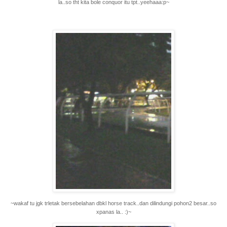
la..so tht kita bole conquor itu tpt..yeehaaa:p~
~wakaf tu jgk trletak bersebelahan dbkl horse track..dan dilindungi pohon2 besar..so
xpanas la.. :)~