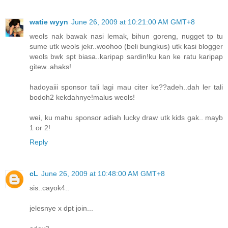
watie wyyn
June 26, 2009 at 10:21:00 AM GMT+8
weols nak bawak nasi lemak, bihun goreng, nugget tp tu
sume utk weols jekr..woohoo (beli bungkus) utk kasi blogger
weols bwk spt biasa..karipap sardin!ku kan ke ratu karipap
gitew..ahaks!
hadoyaiii sponsor tali lagi mau citer ke??adeh..dah ler tali
bodoh2 kekdahnye!malus weols!
wei, ku mahu sponsor adiah lucky draw utk kids gak.. mayb
1 or 2!
Reply
cL
June 26, 2009 at 10:48:00 AM GMT+8
sis..cayok4..
jelesnye x dpt join...