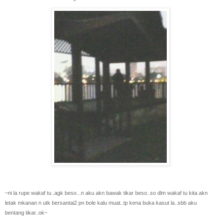
~ni la rupe wakaf tu..agk beso...n aku akn bawak tikar beso..so dlm wakaf tu kita akn
letak mkanan n utk bersantai2 pn bole kalu muat..tp kena buka kasut la..sbb aku
bentang tikar..ok~