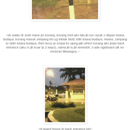
~ok walau dr arah mane pn korang..korang msti akn lalu jln tun razak n depan istana
budaya..korang masuk simpang kiri yg trletak btol2 sblh istana budaya..means..simpang
tu sblm istana budaya..then terus je smpai ke ujung jaln which korang akn jmpe back
entrance (aku rs jln kuar tp 2 ways)..nama jln tu jln temerloh..n ade signboard utk ke
restoran titiwangsa..~
~ni guard house kt back entrance tuh~