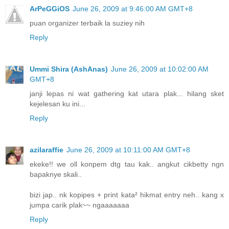
ArPeGGiOS
June 26, 2009 at 9:46:00 AM GMT+8
puan organizer terbaik la suziey nih
Reply
Ummi Shira (AshAnas)
June 26, 2009 at 10:02:00 AM
GMT+8
janji lepas ni wat gathering kat utara plak... hilang sket
kejelesan ku ini...
Reply
azilaraffie
June 26, 2009 at 10:11:00 AM GMT+8
ekeke!! we oll konpem dtg tau kak.. angkut cikbetty ngn
bapaknye skali..
bizi jap.. nk kopipes + print kata² hikmat entry neh.. kang x
jumpa carik plak~~ ngaaaaaaa
Reply