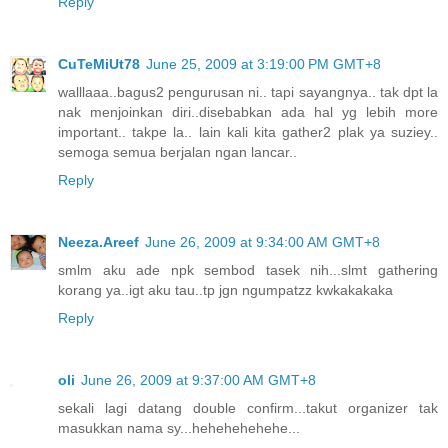
Reply
CuTeMiUt78
June 25, 2009 at 3:19:00 PM GMT+8
walllaaa..bagus2 pengurusan ni.. tapi sayangnya.. tak dpt la
nak menjoinkan diri..disebabkan ada hal yg lebih more
important.. takpe la.. lain kali kita gather2 plak ya suziey..
semoga semua berjalan ngan lancar..
Reply
Neeza.Areef
June 26, 2009 at 9:34:00 AM GMT+8
smlm aku ade npk sembod tasek nih...slmt gathering
korang ya..igt aku tau..tp jgn ngumpatzz kwkakakaka
Reply
oli
June 26, 2009 at 9:37:00 AM GMT+8
sekali lagi datang double confirm...takut organizer tak
masukkan nama sy...hehehehehehe...