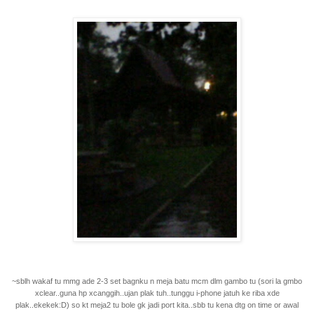
~sblh wakaf tu mmg ade 2-3 set bagnku n meja batu mcm dlm gambo tu (sori la gmbo
xclear..guna hp xcanggih..ujan plak tuh..tunggu i-phone jatuh ke riba xde
plak..ekekek:D) so kt meja2 tu bole gk jadi port kita..sbb tu kena dtg on time or awal