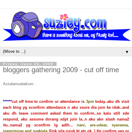
▼
Friday, June 26, 2009
bloggers gathering 2009 - cut off time
Assalamualaikum..
******
cut off time to confirm ur attendance is
3pm
today..aku dh visit
each blog yg xconfirm attendance n aku xsure dia join ke idak..and
aku dh leave comment asked them to confirm..so kalu still xde
respond, aku assume dorang xdpt join la..n aku akn slash nama2
itu..nama2 yg xconfirm lg adlh...
nani, are-udear, syareena,
joegrimjow and syakiela
(link sila rujuk kt ats ok..) tlg confirm yes or