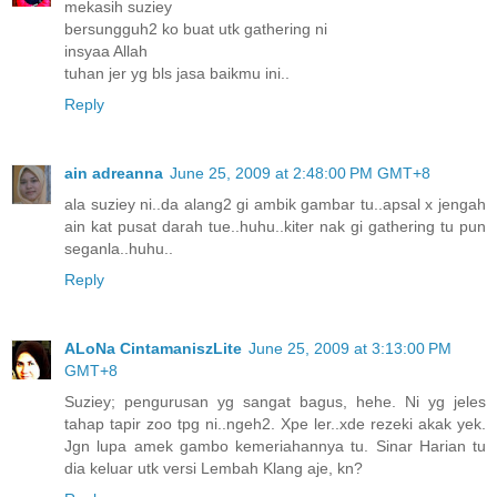
mekasih suziey
bersungguh2 ko buat utk gathering ni
insyaa Allah
tuhan jer yg bls jasa baikmu ini..
Reply
ain adreanna
June 25, 2009 at 2:48:00 PM GMT+8
ala suziey ni..da alang2 gi ambik gambar tu..apsal x jengah
ain kat pusat darah tue..huhu..kiter nak gi gathering tu pun
seganla..huhu..
Reply
ALoNa CintamaniszLite
June 25, 2009 at 3:13:00 PM
GMT+8
Suziey; pengurusan yg sangat bagus, hehe. Ni yg jeles
tahap tapir zoo tpg ni..ngeh2. Xpe ler..xde rezeki akak yek.
Jgn lupa amek gambo kemeriahannya tu. Sinar Harian tu
dia keluar utk versi Lembah Klang aje, kn?