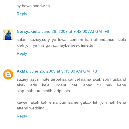
sy bawa sandwich....
Reply
Norsyakiela
June 26, 2009 at 9:42:00 AM GMT+8
salam suziey,sory ye lewat confirm kan attendance...kiela
xleh join ye this gath...maybe neex time,tq
Reply
AkMa
June 26, 2009 at 9:43:00 AM GMT+8
suziey last minute terpaksa cancel nama akak sbb husband
akak ade keje urgent hari ahad tu nak kena
siap..huhuuu..sedih x dpt join..
kawan akak kak erna pun same gak..x leh join nak kena
attend wedding..
Reply