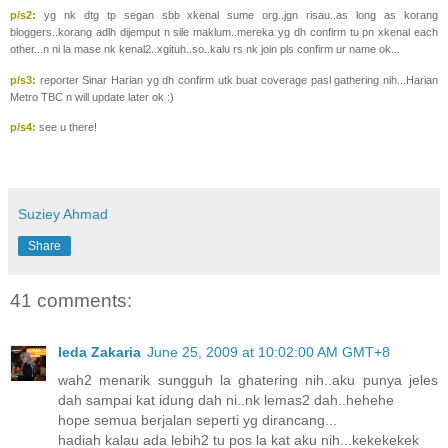
p/s2:
yg nk dtg tp segan sbb xkenal sume org..jgn risau..as long as korang
bloggers..korang adlh dijemput n sile maklum..mereka yg dh confirm tu pn xkenal each
other...n ni la mase nk kenal2..xgituh..so..kalu rs nk join pls confirm ur name ok...
p/s3:
reporter Sinar Harian yg dh confirm utk buat coverage pasl gathering nih...Harian
Metro TBC n will update later ok :)
p/s4:
see u there!
Suziey Ahmad
Share
41 comments:
Ieda Zakaria
June 25, 2009 at 10:02:00 AM GMT+8
wah2 menarik sungguh la ghatering nih..aku punya jeles
dah sampai kat idung dah ni..nk lemas2 dah..hehehe
hope semua berjalan seperti yg dirancang...
hadiah kalau ada lebih2 tu pos la kat aku nih...kekekekek