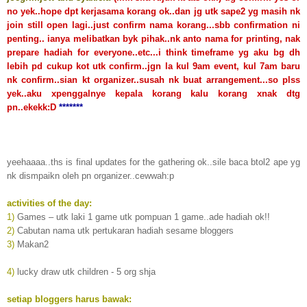
no yek..hope dpt kerjasama korang ok..dan jg utk sape2 yg masih nk
join still open lagi..just confirm nama korang...sbb confirmation ni
penting.. ianya melibatkan byk pihak..nk anto nama for printing, nak
prepare hadiah for everyone..etc...i think timeframe yg aku bg dh
lebih pd cukup kot utk confirm..jgn la kul 9am event, kul 7am baru
nk confirm..sian kt organizer..susah nk buat arrangement...so plss
yek..aku xpenggalnye kepala korang kalu korang xnak dtg
pn..ekekk:D
*******
yeehaaaa..ths is final updates for the gathering ok..sile baca btol2 ape yg
nk dismpaikn oleh pn organizer..cewwah:p
activities of the day:
1)
Games – utk laki 1 game utk pompuan 1 game..ade hadiah ok!!
2)
Cabutan nama utk pertukaran hadiah sesame bloggers
3)
Makan2
4)
lucky draw utk children - 5 org shja
setiap bloggers harus bawak: