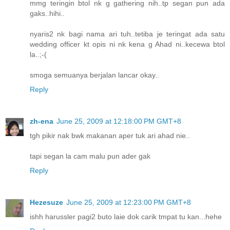
mmg teringin btol nk g gathering nih..tp segan pun ada
gaks..hihi..
nyaris2 nk bagi nama ari tuh..tetiba je teringat ada satu
wedding officer kt opis ni nk kena g Ahad ni..kecewa btol
la..;-(
smoga semuanya berjalan lancar okay..
Reply
zh-ena
June 25, 2009 at 12:18:00 PM GMT+8
tgh pikir nak bwk makanan aper tuk ari ahad nie..
tapi segan la cam malu pun ader gak
Reply
Hezesuze
June 25, 2009 at 12:23:00 PM GMT+8
ishh harussler pagi2 buto laie dok carik tmpat tu kan...hehe