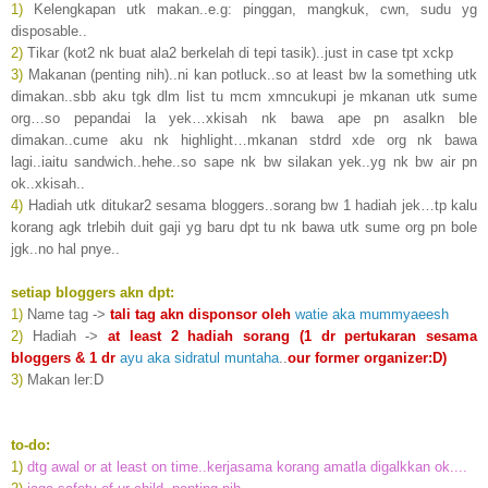
1)
Kelengkapan utk makan..e.g: pinggan, mangkuk, cwn, sudu yg
disposable..
2)
Tikar (kot2 nk buat ala2 berkelah di tepi tasik)..just in case tpt xckp
3)
Makanan (penting nih)..ni kan potluck..so at least bw la something utk
dimakan..sbb aku tgk dlm list tu mcm xmncukupi je mkanan utk sume
org…so pepandai la yek…xkisah nk bawa ape pn asalkn ble
dimakan..cume aku nk highlight…mkanan stdrd xde org nk bawa
lagi..iaitu sandwich..hehe..so sape nk bw silakan yek..yg nk bw air pn
ok..xkisah..
4)
Hadiah utk ditukar2 sesama bloggers..sorang bw 1 hadiah jek…tp kalu
korang agk trlebih duit gaji yg baru dpt tu nk bawa utk sume org pn bole
jgk..no hal pnye..
setiap bloggers akn dpt:
1)
Name tag ->
tali tag akn disponsor oleh
watie aka mummyaeesh
2)
Hadiah ->
at least 2 hadiah sorang (1 dr pertukaran sesama
bloggers & 1 dr
ayu aka sidratul muntaha
..
our former organizer:D)
3)
Makan ler:D
to-do:
1)
dtg awal or at least on time..kerjasama korang amatla digalkkan ok....