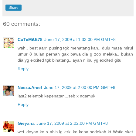
Share
60 comments:
CuTeMiUt78
June 17, 2009 at 1:33:00 PM GMT+8
wah.. best aarr. pusing tgk menatang kan.. dulu masa mirul
umur 8 bulan pernah gak bawa dia g zoo melaka.. bukan
dia yg excited tgk binatang.. ayah n ibu yg excited gitu
Reply
Neeza.Areef
June 17, 2009 at 2:00:00 PM GMT+8
last2 telentok kepenatan...seb x ngamuk
Reply
Gieyana
June 17, 2009 at 2:02:00 PM GMT+8
wei..doyan ko x abis lg erk..ko kena sedekah kt Watie sket