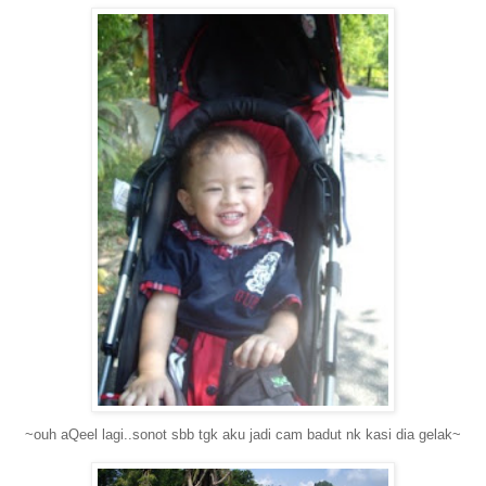
~ouh aQeel lagi..sonot sbb tgk aku jadi cam badut nk kasi dia gelak~