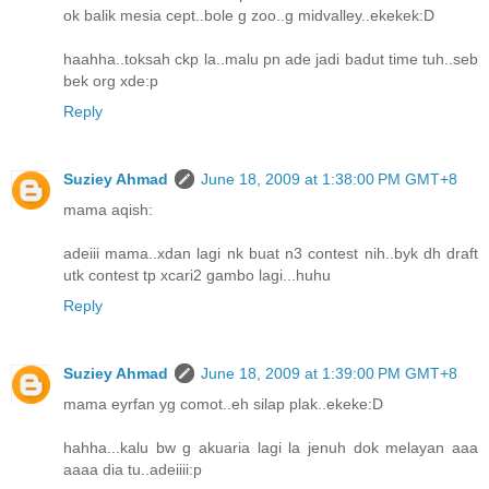
ok balik mesia cept..bole g zoo..g midvalley..ekekek:D
haahha..toksah ckp la..malu pn ade jadi badut time tuh..seb
bek org xde:p
Reply
Suziey Ahmad
June 18, 2009 at 1:38:00 PM GMT+8
mama aqish:
adeiii mama..xdan lagi nk buat n3 contest nih..byk dh draft
utk contest tp xcari2 gambo lagi...huhu
Reply
Suziey Ahmad
June 18, 2009 at 1:39:00 PM GMT+8
mama eyrfan yg comot..eh silap plak..ekeke:D
hahha...kalu bw g akuaria lagi la jenuh dok melayan aaa
aaaa dia tu..adeiiii:p