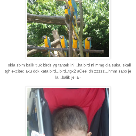
~okla sblm balik tjuk birds yg tantek ini...ha bird ni mmg dia suka..skali
tgh excited aku dok kata bird...bird..tgk2 aQeel dh zzzzz...hmm sabo je
la...balik je la~