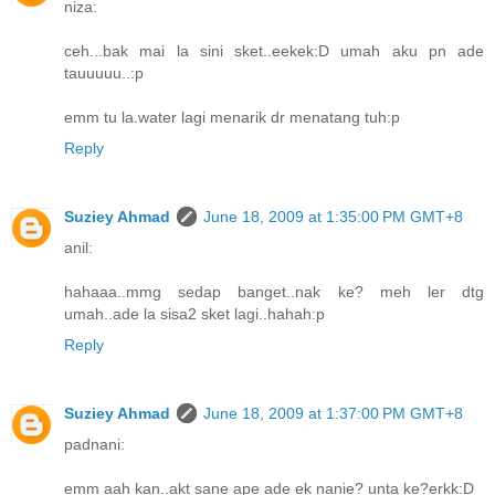
niza:
ceh...bak mai la sini sket..eekek:D umah aku pn ade
tauuuuu..:p
emm tu la.water lagi menarik dr menatang tuh:p
Reply
Suziey Ahmad
June 18, 2009 at 1:35:00 PM GMT+8
anil:
hahaaa..mmg sedap banget..nak ke? meh ler dtg
umah..ade la sisa2 sket lagi..hahah:p
Reply
Suziey Ahmad
June 18, 2009 at 1:37:00 PM GMT+8
padnani:
emm aah kan..akt sane ape ade ek nanie? unta ke?erkk:D