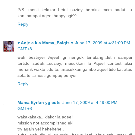
P/S: mesti kelakar betul suziey beraksi mcm badut tu
kan..sampai aqeel happy sgt^^
Reply
♥ Anje a.k.a Mama_Balqis ♥
June 17, 2009 at 4:31:00 PM
GMT+8
wah bestnyer Aqeel gi nengok binatang...letih sampai
tertido sudah....suziey, masukkan la Aqeel contest aksi
menarik waktu tido tu...masukkan gambo aqeel tido kat atas
sofa tu....mesti gempaq punyer
Reply
Mama Eyrfan yg cute
June 17, 2009 at 4:49:00 PM
GMT+8
wakakakaka...klakor la aqeel!
mission not accomplished ek!
try again ye! hehehehe..
cuba bwk dia gi aquaria, harus lagi jakun tgk water di