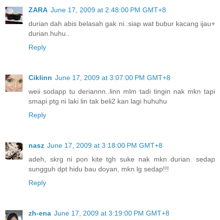
ZARA
June 17, 2009 at 2:48:00 PM GMT+8
durian dah abis belasah gak ni..siap wat bubur kacang ijau+
durian.huhu..
Reply
Ciklinn
June 17, 2009 at 3:07:00 PM GMT+8
weii sodapp tu deriannn..linn mlm tadi tingin nak mkn tapi
smapi ptg ni laki lin tak beli2 kan lagi huhuhu
Reply
nasz
June 17, 2009 at 3:18:00 PM GMT+8
adeh, skrg ni pon kite tgh suke nak mkn durian. sedap
sungguh dpt hidu bau doyan, mkn lg sedap!!!
Reply
zh-ena
June 17, 2009 at 3:19:00 PM GMT+8