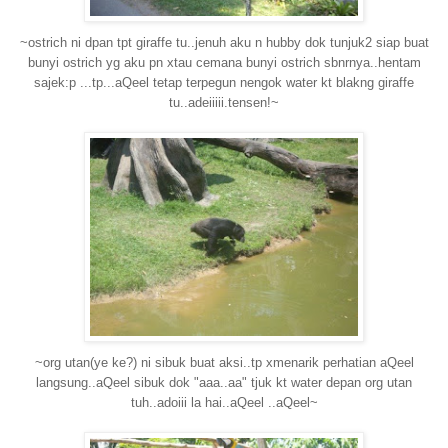
~ostrich ni dpan tpt giraffe tu..jenuh aku n hubby dok tunjuk2 siap buat
bunyi ostrich yg aku pn xtau cemana bunyi ostrich sbnrnya..hentam
sajek:p ...tp...aQeel tetap terpegun nengok water kt blakng giraffe
tu..adeiiiii.tensen!~
~org utan(ye ke?) ni sibuk buat aksi..tp xmenarik perhatian aQeel
langsung..aQeel sibuk dok "aaa..aa" tjuk kt water depan org utan
tuh..adoiii la hai..aQeel ..aQeel~