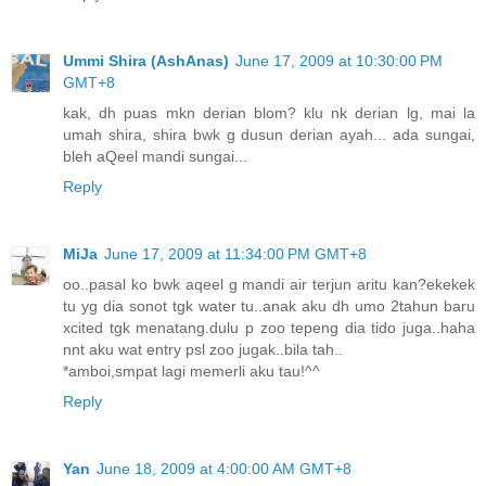
Ummi Shira (AshAnas)
June 17, 2009 at 10:30:00 PM
GMT+8
kak, dh puas mkn derian blom? klu nk derian lg, mai la
umah shira, shira bwk g dusun derian ayah... ada sungai,
bleh aQeel mandi sungai...
Reply
MiJa
June 17, 2009 at 11:34:00 PM GMT+8
oo..pasal ko bwk aqeel g mandi air terjun aritu kan?ekekek
tu yg dia sonot tgk water tu..anak aku dh umo 2tahun baru
xcited tgk menatang.dulu p zoo tepeng dia tido juga..haha
nnt aku wat entry psl zoo jugak..bila tah..
*amboi,smpat lagi memerli aku tau!^^
Reply
Yan
June 18, 2009 at 4:00:00 AM GMT+8