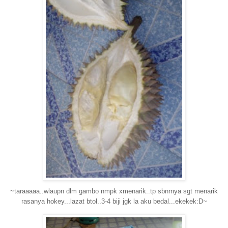
~taraaaaa..wlaupn dlm gambo nmpk xmenarik..tp sbnrnya sgt menarik
rasanya hokey...lazat btol..3-4 biji jgk la aku bedal...ekekek:D~