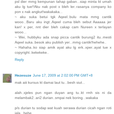
psl dier mmg kempunan tahap gaban...siap minta kt umah
aku lg tue!!Aku nak post x bleh ler..rasanya company ko
pon x nak angkut!wakakaka...
~ aku suka betui tgk Aqeel..bulu mata mmg cantik
wooo...Baru aku ingt..Aqeel cuma bleh sebut Aaaaaa jer
kan! x per, nnt dier bleh cakap cam Nureen x terlayan
wooo...
~ Wei, hubbyku ada snap picca cantik burung2 itu..mesti
Aqeel suka..besok aku publish yer...mmg cantik!hehehe..
~ Hahaha..ko siap amik ayat aku lg erk..xper..ayat tue x
copyright..kekekeke..
Reply
Hezesuze
June 17, 2009 at 2:02:00 PM GMT+8
mak aiii kursus kt damai laut tu...besh siut...
alah..xjeles pun ngan duyan ang tu..kt rmh sis ni da
melambak2..ari2 durian..smpai nek boring...wakaka
p/s durian tu sodap wat kuah serawa durian cicah ngan roti
jala...hehe