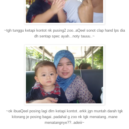
~tgh tunggu ketapi kontot nk pusing2 zoo..aQeel sonot clap hand lps dia
dh sentap spec ayah...noty tauuu..~
~ok ibuaQeel posing lagi dlm ketapi kontot..erkk jgn muntah darah tgk
kitorang je posing bagai..padahal g zoo nk tgk menatang..mane
menatangnye??..adeiii~