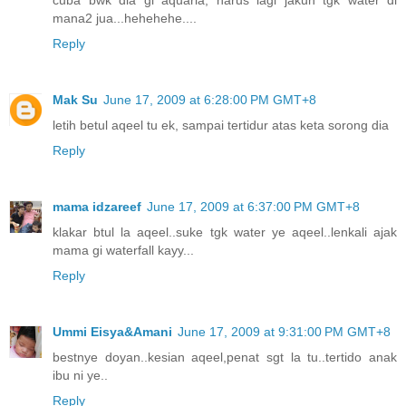
mana2 jua...hehehehe....
Reply
Mak Su
June 17, 2009 at 6:28:00 PM GMT+8
letih betul aqeel tu ek, sampai tertidur atas keta sorong dia
Reply
mama idzareef
June 17, 2009 at 6:37:00 PM GMT+8
klakar btul la aqeel..suke tgk water ye aqeel..lenkali ajak
mama gi waterfall kayy...
Reply
Ummi Eisya&Amani
June 17, 2009 at 9:31:00 PM GMT+8
bestnye doyan..kesian aqeel,penat sgt la tu..tertido anak
ibu ni ye..
Reply