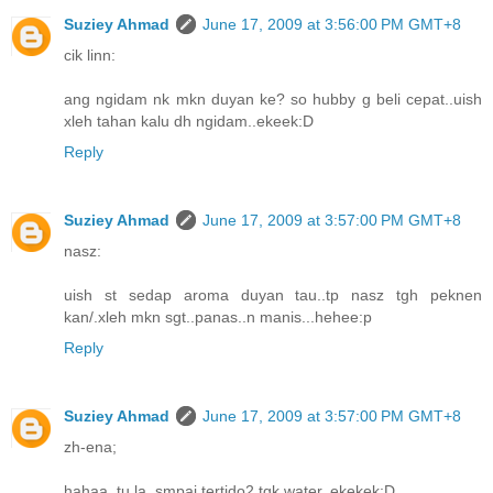
Suziey Ahmad
June 17, 2009 at 3:56:00 PM GMT+8
cik linn:
ang ngidam nk mkn duyan ke? so hubby g beli cepat..uish
xleh tahan kalu dh ngidam..ekeek:D
Reply
Suziey Ahmad
June 17, 2009 at 3:57:00 PM GMT+8
nasz:
uish st sedap aroma duyan tau..tp nasz tgh peknen
kan/.xleh mkn sgt..panas..n manis...hehee:p
Reply
Suziey Ahmad
June 17, 2009 at 3:57:00 PM GMT+8
zh-ena;
hahaa..tu la..smpai tertido2 tgk water..ekekek:D