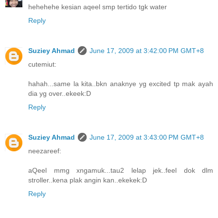
hehehehe kesian aqeel smp tertido tgk water
Reply
Suziey Ahmad
June 17, 2009 at 3:42:00 PM GMT+8
cutemiut:
hahah...same la kita..bkn anaknye yg excited tp mak ayah
dia yg over..ekeek:D
Reply
Suziey Ahmad
June 17, 2009 at 3:43:00 PM GMT+8
neezareef:
aQeel mmg xngamuk...tau2 lelap jek..feel dok dlm
stroller..kena plak angin kan..ekekek:D
Reply