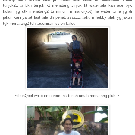
tunjuk2…tp bkn tunjuk kt menatang…tnjuk kt water..ala kan ade byk
kolam yg utk menatang2 tu minum n mandi(kot)..ha water tu la yg di
jakun kannya..at last bile dh penat..zzzzzz…aku n hubby plak yg jakun
tgk menatang2 tuh..adeiiiii..mission failed!
~ibuaQeel wajib enteprem..nk terjah umah menatang plak..~