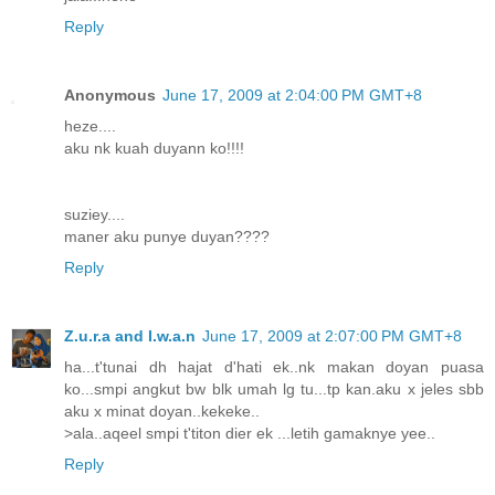
Reply
Anonymous
June 17, 2009 at 2:04:00 PM GMT+8
heze....
aku nk kuah duyann ko!!!!
suziey....
maner aku punye duyan????
Reply
Z.u.r.a and I.w.a.n
June 17, 2009 at 2:07:00 PM GMT+8
ha...t'tunai dh hajat d'hati ek..nk makan doyan puasa
ko...smpi angkut bw blk umah lg tu...tp kan.aku x jeles sbb
aku x minat doyan..kekeke..
>ala..aqeel smpi t'titon dier ek ...letih gamaknye yee..
Reply