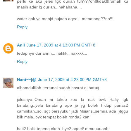
perlu ke aku jeles tgk durian tuh???oh!!tidak!!!rumah ku
masih ader lg durian...hahahaha....
water gak yg menjd pujaan aqeel...menatang??no!!!
Reply
Anil
June 17, 2009 at 4:13:00 PM GMT+8
tedapnye duriannn... nakkk.. nakkkk...
Reply
Nani~~{@
June 17, 2009 at 4:23:00 PM GMT+8
alhamdulillah..tertunai sudah hasrat di hati=)
jelesnye..Oman ni takde zoo la nak bwk Hafiy tgk
binatang..yela binatang ape je yg boleh hidup panas2
camnikan..so, sgt bersyukur jadi Msians..semua ada=)tggu
blik msia..byk tempat boleh ronda2 kan!
hati2 balik tepeng okeh..bye2 aqeel! mmuuuuaah