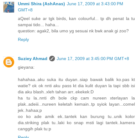
Ummi Shira (AshAnas)
June 17, 2009 at 3:43:00 PM
GMT+8
aQeel suke ar tgk birds, kan colourful... tp dh penat la tu
sampai tido... haha...
question: agak2, bila umo yg sesuai nk bwk anak gi zoo?
Reply
Suziey Ahmad
June 17, 2009 at 3:45:00 PM GMT+8
gieyana:
hahahaa..aku suka itu duyan..siap bawak balik ko.pas kt
watie? ok ok nnti aku pass kt dia kulit duyan la tapi sbb isi
dia aku blash..xleh tahan arr..ekekek:D
ha tu la..nnti dh bole ckp cam nureen xterlayan la
plak..adeiii...nureen keletah kemain..tp syiok layan...comel
jek..hahaa;p
oo ko ade amik ek..tantek kan burung tu..unik kolor
dia.striking plak tu..laki ko snap msti lagi tantek..kamera
canggih plak tu:p
Reply