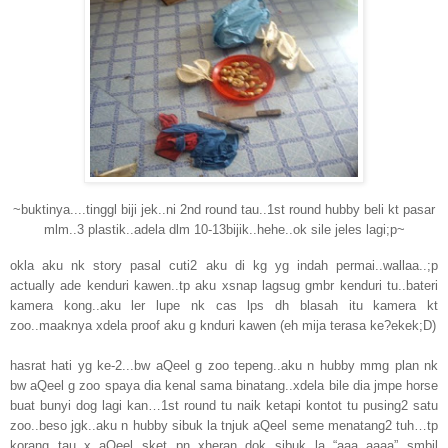
~buktinya....tinggl biji jek..ni 2nd round tau..1st round hubby beli kt pasar
mlm..3 plastik..adela dlm 10-13bijik..hehe..ok sile jeles lagi;p~
okla aku nk story pasal cuti2 aku di kg yg indah permai..wallaa..;p
actually ade kenduri kawen..tp aku xsnap lagsug gmbr kenduri tu..bateri
kamera kong..aku ler lupe nk cas lps dh blasah itu kamera kt
zoo..maaknya xdela proof aku g knduri kawen (eh mija terasa ke?ekek;D)
hasrat hati yg ke-2...bw aQeel g zoo tepeng..aku n hubby mmg plan nk
bw aQeel g zoo spaya dia kenal sama binatang..xdela bile dia jmpe horse
buat bunyi dog lagi kan…1st round tu naik ketapi kontot tu pusing2 satu
zoo..beso jgk..aku n hubby sibuk la tnjuk aQeel seme menatang2 tuh…tp
korang tau x..aQeel sket pn xheran..dok sibuk la “aaa..aaaa” smbil