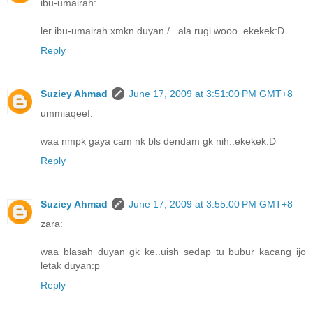
ibu-umairah:
ler ibu-umairah xmkn duyan./...ala rugi wooo..ekekek:D
Reply
Suziey Ahmad
June 17, 2009 at 3:51:00 PM GMT+8
ummiaqeef:
waa nmpk gaya cam nk bls dendam gk nih..ekekek:D
Reply
Suziey Ahmad
June 17, 2009 at 3:55:00 PM GMT+8
zara:
waa blasah duyan gk ke..uish sedap tu bubur kacang ijo
letak duyan:p
Reply