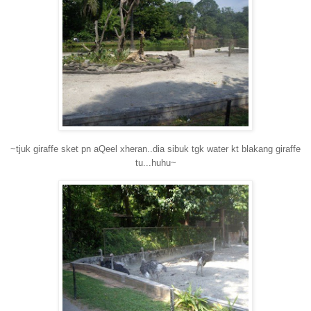
~tjuk giraffe sket pn aQeel xheran..dia sibuk tgk water kt blakang giraffe
tu...huhu~