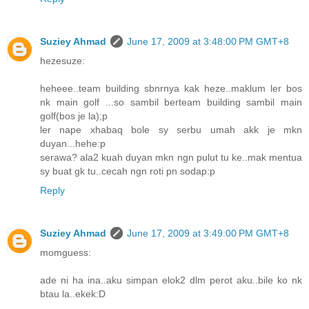
Suziey Ahmad
June 17, 2009 at 3:48:00 PM GMT+8
hezesuze:
heheee..team building sbnrnya kak heze..maklum ler bos
nk main golf ...so sambil berteam building sambil main
golf(bos je la);p
ler nape xhabaq bole sy serbu umah akk je mkn
duyan...hehe:p
serawa? ala2 kuah duyan mkn ngn pulut tu ke..mak mentua
sy buat gk tu..cecah ngn roti pn sodap:p
Reply
Suziey Ahmad
June 17, 2009 at 3:49:00 PM GMT+8
momguess:
ade ni ha ina..aku simpan elok2 dlm perot aku..bile ko nk
btau la..ekek:D