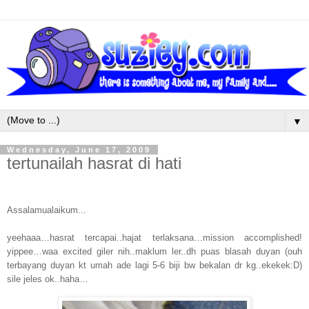
▼
Wednesday, June 17, 2009
tertunailah hasrat di hati
Assalamualaikum...
yeehaaa…hasrat tercapai..hajat terlaksana…mission accomplished!
yippee…waa excited giler nih..maklum ler..dh puas blasah duyan (ouh
terbayang duyan kt umah ade lagi 5-6 biji bw bekalan dr kg..ekekek:D)
sile jeles ok..haha…