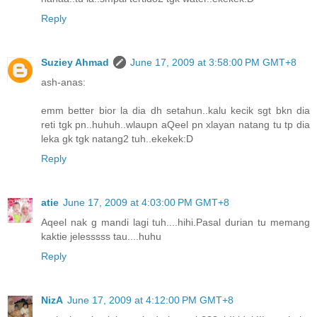
Reply
Suziey Ahmad
June 17, 2009 at 3:58:00 PM GMT+8
ash-anas:
emm better bior la dia dh setahun..kalu kecik sgt bkn dia
reti tgk pn..huhuh..wlaupn aQeel pn xlayan natang tu tp dia
leka gk tgk natang2 tuh..ekekek:D
Reply
atie
June 17, 2009 at 4:03:00 PM GMT+8
Aqeel nak g mandi lagi tuh....hihi.Pasal durian tu memang
kaktie jelesssss tau....huhu
Reply
NizA
June 17, 2009 at 4:12:00 PM GMT+8