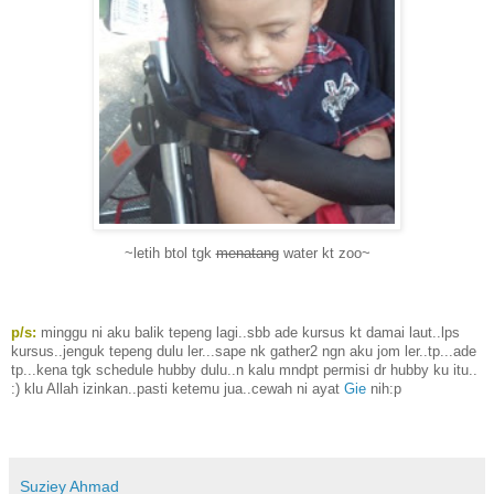
~letih btol tgk
menatang
water kt zoo~
p/s:
minggu ni aku balik tepeng lagi..sbb ade kursus kt damai laut..lps
kursus..jenguk tepeng dulu ler...sape nk gather2 ngn aku jom ler..tp...ade
tp...kena tgk schedule hubby dulu..n kalu mndpt permisi dr hubby ku itu..
:) klu Allah izinkan..pasti ketemu jua..cewah ni ayat
Gie
nih:p
Suziey Ahmad