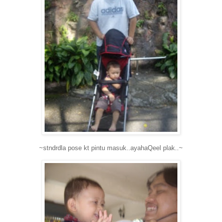
~stndrdla pose kt pintu masuk..ayahaQeel plak..~