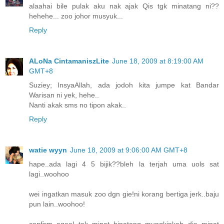
alaahai bile pulak aku nak ajak Qis tgk minatang ni??
hehehe... zoo johor musyuk...
Reply
ALoNa CintamaniszLite
June 18, 2009 at 8:19:00 AM
GMT+8
Suziey; InsyaAllah, ada jodoh kita jumpe kat Bandar
Warisan ni yek, hehe..
Nanti akak sms no tipon akak..
Reply
watie wyyn
June 18, 2009 at 9:06:00 AM GMT+8
hape..ada lagi 4 5 bijik??bleh la terjah uma uols sat
lagi..woohoo
wei ingatkan masuk zoo dgn gie!ni korang bertiga jerk..baju
pun lain..woohoo!
confirm aqeel tak minat binatang..mungkinkah dia minat