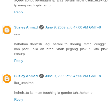
aQeel sonot berendam tp ala2 berani miow gituh..ekekk:D
tp mmg sejuk giler air:p
Reply
Suziey Ahmad
June 9, 2009 at 8:47:00 AM GMT+8
noy:
hahahaa..darwish lagi berani..tp dorang mmg cenggitu
kan..pastu bila dh brani xnak pegang plak tu..kita plak
risau:p
Reply
Suziey Ahmad
June 9, 2009 at 8:47:00 AM GMT+8
ibu_umairah:
heheh..tu la..mcm touching la gambo tuh..heheh:p
Reply