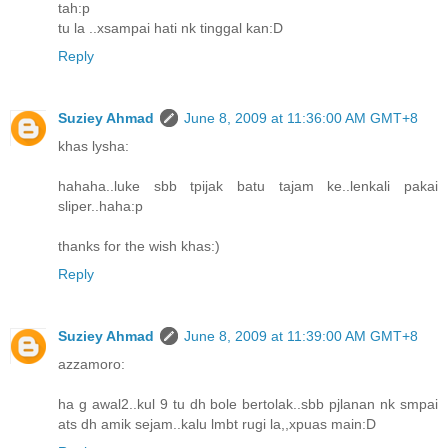
tah:p
tu la ..xsampai hati nk tinggal kan:D
Reply
Suziey Ahmad
June 8, 2009 at 11:36:00 AM GMT+8
khas lysha:
hahaha..luke sbb tpijak batu tajam ke..lenkali pakai
sliper..haha:p
thanks for the wish khas:)
Reply
Suziey Ahmad
June 8, 2009 at 11:39:00 AM GMT+8
azzamoro:
ha g awal2..kul 9 tu dh bole bertolak..sbb pjlanan nk smpai
ats dh amik sejam..kalu lmbt rugi la,,xpuas main:D