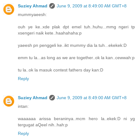
Suziey Ahmad
June 9, 2009 at 8:49:00 AM GMT+8
mummyaeesh:
ouh ye ke..xde plak dpt emel tuh..huhu...mmg ngeri tp
xsengeri naik kete..haahahaha:p
yaeesh pn penggeli ke..ikt mummy dia la tuh...ekekek:D
emm tu la...as long as we are together..ok la kan..cewwah:p
tu la..ok la masuk contest fathers day kan:D
Reply
Suziey Ahmad
June 9, 2009 at 8:49:00 AM GMT+8
intan:
waaaaaa arissa beraninya..mcm hero la..ekek:D ni yg
tergugat aQeel nih..hah:p
Reply