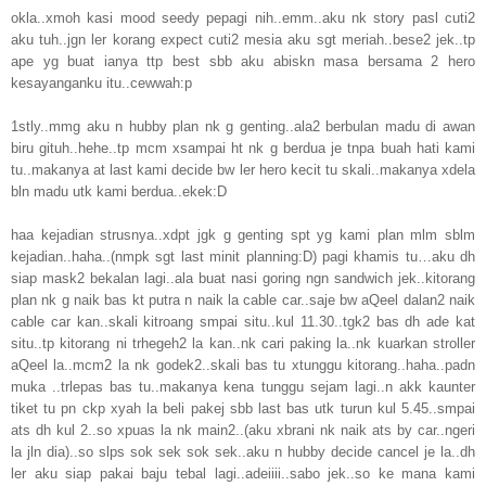
okla..xmoh kasi mood seedy pepagi nih..emm..aku nk story pasl cuti2
aku tuh..jgn ler korang expect cuti2 mesia aku sgt meriah..bese2 jek..tp
ape yg buat ianya ttp best sbb aku abiskn masa bersama 2 hero
kesayanganku itu..cewwah:p
1stly..mmg aku n hubby plan nk g genting..ala2 berbulan madu di awan
biru gituh..hehe..tp mcm xsampai ht nk g berdua je tnpa buah hati kami
tu..makanya at last kami decide bw ler hero kecit tu skali..makanya xdela
bln madu utk kami berdua..ekek:D
haa kejadian strusnya..xdpt jgk g genting spt yg kami plan mlm sblm
kejadian..haha..(nmpk sgt last minit planning:D) pagi khamis tu…aku dh
siap mask2 bekalan lagi..ala buat nasi goring ngn sandwich jek..kitorang
plan nk g naik bas kt putra n naik la cable car..saje bw aQeel dalan2 naik
cable car kan..skali kitroang smpai situ..kul 11.30..tgk2 bas dh ade kat
situ..tp kitorang ni trhegeh2 la kan..nk cari paking la..nk kuarkan stroller
aQeel la..mcm2 la nk godek2..skali bas tu xtunggu kitorang..haha..padn
muka ..trlepas bas tu..makanya kena tunggu sejam lagi..n akk kaunter
tiket tu pn ckp xyah la beli pakej sbb last bas utk turun kul 5.45..smpai
ats dh kul 2..so xpuas la nk main2..(aku xbrani nk naik ats by car..ngeri
la jln dia)..so slps sok sek sok sek..aku n hubby decide cancel je la..dh
ler aku siap pakai baju tebal lagi..adeiiii..sabo jek..so ke mana kami