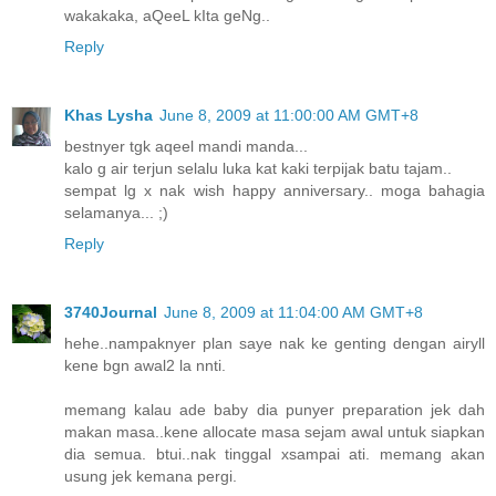
wakakaka, aQeeL kIta geNg..
Reply
Khas Lysha
June 8, 2009 at 11:00:00 AM GMT+8
bestnyer tgk aqeel mandi manda...
kalo g air terjun selalu luka kat kaki terpijak batu tajam..
sempat lg x nak wish happy anniversary.. moga bahagia
selamanya... ;)
Reply
3740Journal
June 8, 2009 at 11:04:00 AM GMT+8
hehe..nampaknyer plan saye nak ke genting dengan airyll
kene bgn awal2 la nnti.
memang kalau ade baby dia punyer preparation jek dah
makan masa..kene allocate masa sejam awal untuk siapkan
dia semua. btui..nak tinggal xsampai ati. memang akan
usung jek kemana pergi.