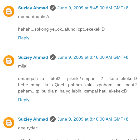
Suziey Ahmad
June 9, 2009 at 8:45:00 AM GMT+8
mama double A:
hahah...sokong ye..ok..afundi cpt..ekekek;D
Reply
Suziey Ahmad
June 9, 2009 at 8:46:00 AM GMT+8
mija:
umangaih..tu btol2 piknik./.smpai 2 kete..ekeke;D
hehe..mmg la aQeel paham..kalu xpaham pn baut2
paham...tp ibu dia ni ha yg lebih..xsmpai hati..ekekek:D
Reply
Suziey Ahmad
June 9, 2009 at 8:46:00 AM GMT+8
gee ryder: