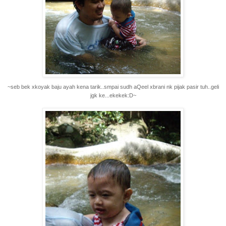
~seb bek xkoyak baju ayah kena tarik..smpai sudh aQeel xbrani nk pijak pasir tuh..geli
jgk ke...ekekek:D~