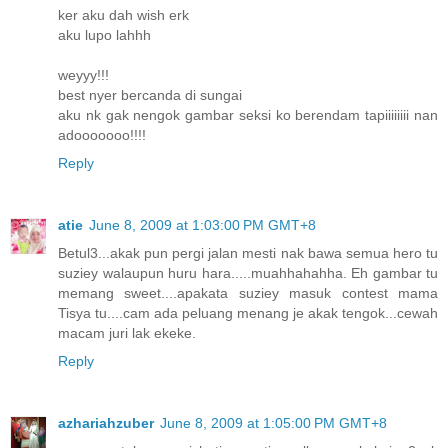
ker aku dah wish erk
aku lupo lahhh
weyyy!!!
best nyer bercanda di sungai
aku nk gak nengok gambar seksi ko berendam tapiiiiiiii nan
adooooooo!!!!
Reply
atie
June 8, 2009 at 1:03:00 PM GMT+8
Betul3...akak pun pergi jalan mesti nak bawa semua hero tu
suziey walaupun huru hara.....muahhahahha. Eh gambar tu
memang sweet....apakata suziey masuk contest mama
Tisya tu....cam ada peluang menang je akak tengok...cewah
macam juri lak ekeke.
Reply
azhariahzuber
June 8, 2009 at 1:05:00 PM GMT+8