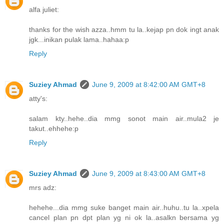
alfa juliet:
thanks for the wish azza..hmm tu la..kejap pn dok ingt anak
jgk...inikan pulak lama..hahaa:p
Reply
Suziey Ahmad
June 9, 2009 at 8:42:00 AM GMT+8
atty's:
salam kty..hehe..dia mmg sonot main air..mula2 je
takut..ehhehe:p
Reply
Suziey Ahmad
June 9, 2009 at 8:43:00 AM GMT+8
mrs adz:
hehehe...dia mmg suke banget main air..huhu..tu la..xpela
cancel plan pn dpt plan yg ni ok la..asalkn bersama yg