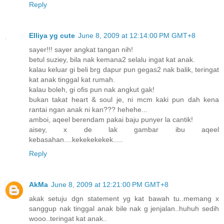
Reply
Elliya yg cute
June 8, 2009 at 12:14:00 PM GMT+8
sayer!!! sayer angkat tangan nih!
betul suziey, bila nak kemana2 selalu ingat kat anak.
kalau keluar gi beli brg dapur pun gegas2 nak balik, teringat
kat anak tinggal kat rumah.
kalau boleh, gi ofis pun nak angkut gak!
bukan takat heart & soul je, ni mcm kaki pun dah kena
rantai ngan anak ni kan??? hehehe...
amboi, aqeel berendam pakai baju punyer la cantik!
aisey, x de lak gambar ibu aqeel
kebasahan....kekekekekek.....
Reply
AkMa
June 8, 2009 at 12:21:00 PM GMT+8
akak setuju dgn statement yg kat bawah tu..memang x
sanggup nak tinggal anak bile nak g jenjalan..huhuh sedih
wooo..teringat kat anak..