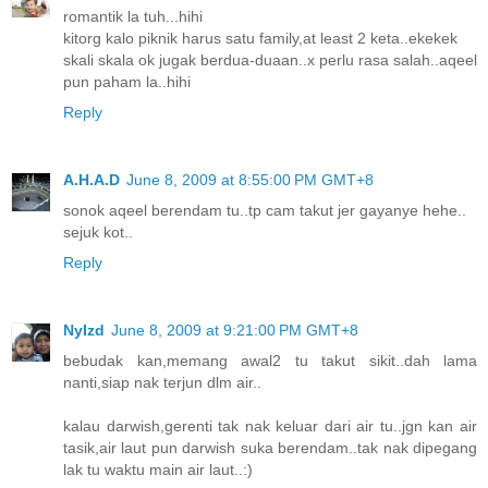
romantik la tuh...hihi
kitorg kalo piknik harus satu family,at least 2 keta..ekekek
skali skala ok jugak berdua-duaan..x perlu rasa salah..aqeel
pun paham la..hihi
Reply
A.H.A.D
June 8, 2009 at 8:55:00 PM GMT+8
sonok aqeel berendam tu..tp cam takut jer gayanye hehe..
sejuk kot..
Reply
NyIzd
June 8, 2009 at 9:21:00 PM GMT+8
bebudak kan,memang awal2 tu takut sikit..dah lama
nanti,siap nak terjun dlm air..
kalau darwish,gerenti tak nak keluar dari air tu..jgn kan air
tasik,air laut pun darwish suka berendam..tak nak dipegang
lak tu waktu main air laut..:)