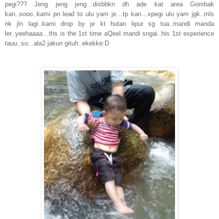
pegi??? Jeng jeng jeng…disbbkn dh ade kat area Gombak
kan..sooo..kami pn lead to ulu yam je…tp kan…xpegi ulu yam jgk..mls
nk jln lagi..kami drop by je kt hutan lipur sg tua..mandi manda
ler..yeehaaaa…ths is the 1st time aQeel mandi sngai..his 1st experience
tauu..so...ala2 jakun gituh..ekekke:D