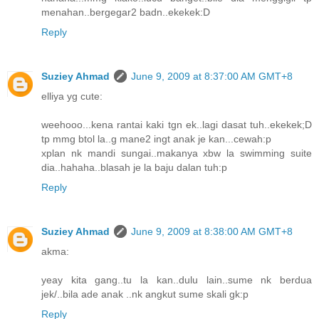
menahan..bergegar2 badn..ekekek:D
Reply
Suziey Ahmad
June 9, 2009 at 8:37:00 AM GMT+8
elliya yg cute:
weehooo...kena rantai kaki tgn ek..lagi dasat tuh..ekekek;D
tp mmg btol la..g mane2 ingt anak je kan...cewah:p
xplan nk mandi sungai..makanya xbw la swimming suite
dia..hahaha..blasah je la baju dalan tuh:p
Reply
Suziey Ahmad
June 9, 2009 at 8:38:00 AM GMT+8
akma:
yeay kita gang..tu la kan..dulu lain..sume nk berdua
jek/..bila ade anak ..nk angkut sume skali gk:p
Reply