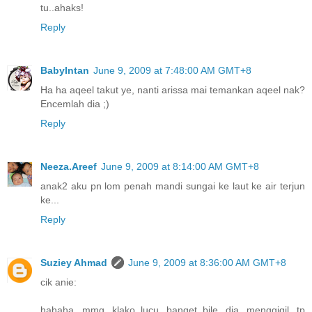
tu..ahaks!
Reply
BabyIntan
June 9, 2009 at 7:48:00 AM GMT+8
Ha ha aqeel takut ye, nanti arissa mai temankan aqeel nak?
Encemlah dia ;)
Reply
Neeza.Areef
June 9, 2009 at 8:14:00 AM GMT+8
anak2 aku pn lom penah mandi sungai ke laut ke air terjun
ke...
Reply
Suziey Ahmad
June 9, 2009 at 8:36:00 AM GMT+8
cik anie:
hahaha...mmg klako..lucu banget..bile dia menggigil tp