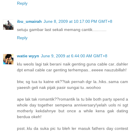
Reply
ibu_umairah
June 8, 2009 at 10:17:00 PM GMT+8
setuju gambar last sekali memang cantik............
Reply
watie wyyn
June 9, 2009 at 6:44:00 AM GMT+8
klu weols lagi tak berani naik genting guna cable car..dahler
dpt email cable car genting terhempas...eeeee nauzubillah!
btw, sg tua tu katne ek??tak pernah dgr la..hiks..sama cam
yaeesh geli nak pijak pasir sungai tu..woohoo
ape lak tak romantik??romantik la tu bile both party spend a
whole day together sempena anniversary!yelah uols ni sgt
motherly kekdahnye but once a while kena gak dating
berdua okeh!
psst..klu da suka pic tu bleh ler masuk fathers day contest