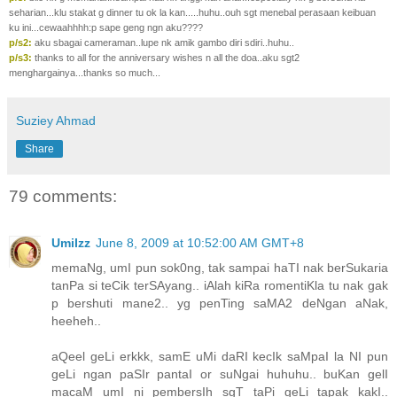
seharian...klu stakat g dinner tu ok la kan.....huhu..ouh sgt menebal perasaan keibuan
ku ini...cewaahhhh:p sape geng ngn aku????
p/s2:
aku sbagai cameraman..lupe nk amik gambo diri sdiri..huhu..
p/s3:
thanks to all for the anniversary wishes n all the doa..aku sgt2
menghargainya...thanks so much...
Suziey Ahmad
Share
79 comments:
UmiIzz
June 8, 2009 at 10:52:00 AM GMT+8
memaNg, umI pun sok0ng, tak sampai haTI nak berSukaria
tanPa si teCik terSAyang.. iAlah kiRa romentiKla tu nak gak
p bershuti mane2.. yg penTing saMA2 deNgan aNak,
heeheh..
aQeel geLi erkkk, samE uMi daRI kecIk saMpaI la NI pun
geLi ngan paSIr pantaI or suNgai huhuhu.. buKan gelI
macaM umI ni pembersIh sgT taPi geLi tapak kakI..