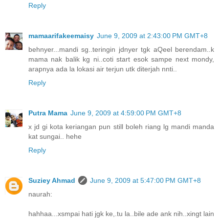
Reply
mamaarifakeemaisy
June 9, 2009 at 2:43:00 PM GMT+8
behnyer...mandi sg..teringin jdnyer tgk aQeel berendam..k
mama nak balik kg ni..coti start esok sampe next mondy,
arapnya ada la lokasi air terjun utk diterjah nnti..
Reply
Putra Mama
June 9, 2009 at 4:59:00 PM GMT+8
x jd gi kota keriangan pun still boleh riang lg mandi manda
kat sungai.. hehe
Reply
Suziey Ahmad
June 9, 2009 at 5:47:00 PM GMT+8
naurah:
hahhaa...xsmpai hati jgk ke,.tu la..bile ade ank nih..xingt lain