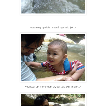
~warming up dulu...main2 ngn kaki jek..~
~cubaan utk merendam aQeel...dia tkut la plak..~