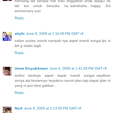
memang tak sampai hati mau tinggalkan anak..kejap2 ok
lah kut untuk bersuka ria..wahahaha....happy 3rd
anniversary suzi
Reply
attyfir
June 8, 2009 at 1:16:00 PM GMT+8
salam suziey..sonok nampak nya aqeel mandi sungai lps ni
leh g selalu lagik.
Reply
Ummi Eisya&Amani
June 8, 2009 at 1:41:00 PM GMT+8
amboi bestnye aqeel dapat mandi sungai..sejukkan
airnya.ala kesiannya terpakca cancel plan,tapi dapat plan ni
yang ni pun best gakkan..
Reply
NizA
June 8, 2009 at 2:13:00 PM GMT+8