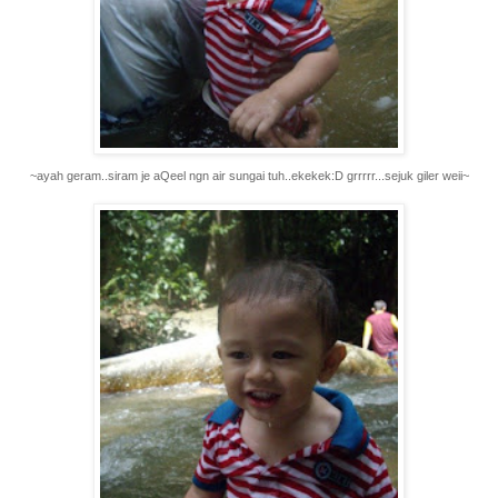
~ayah geram..siram je aQeel ngn air sungai tuh..ekekek:D grrrrr...sejuk giler weii~