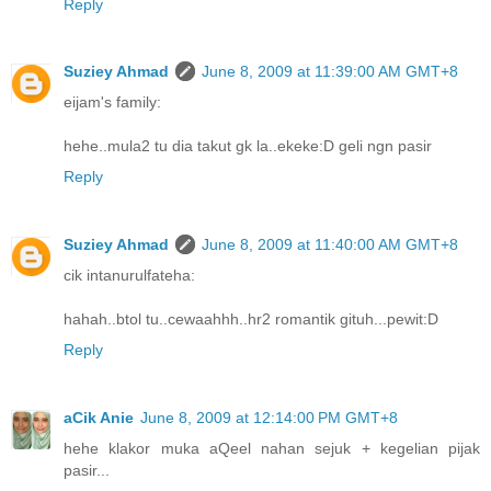
Reply
Suziey Ahmad
June 8, 2009 at 11:39:00 AM GMT+8
eijam's family:
hehe..mula2 tu dia takut gk la..ekeke:D geli ngn pasir
Reply
Suziey Ahmad
June 8, 2009 at 11:40:00 AM GMT+8
cik intanurulfateha:
hahah..btol tu..cewaahhh..hr2 romantik gituh...pewit:D
Reply
aCik Anie
June 8, 2009 at 12:14:00 PM GMT+8
hehe klakor muka aQeel nahan sejuk + kegelian pijak
pasir...