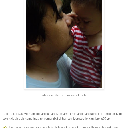
~ouh..i love ths pic..so sweet..hehe~
soo..tu je la aktiviti kami di hari cuti anniversary...xromantik langsung kan..ekekek:D tp
aku xkisah sbb xsmstinya nk romantik2 di hari anniversary je kan..btol x?? ;p
p/s:
bile nk g memana..xsampai hati nk tinggl kan anak..especially nk g bersuka ria