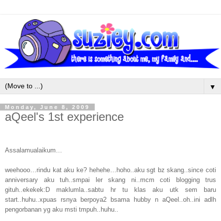
▼
Monday, June 8, 2009
aQeel's 1st experience
Assalamualaikum…
weehooo…rindu kat aku ke? hehehe…hoho..aku sgt bz skang..since coti
anniversary aku tuh..smpai ler skang ni..mcm coti blogging trus
gituh..ekekek:D maklumla..sabtu hr tu klas aku utk sem baru
start..huhu..xpuas rsnya berpoya2 bsama hubby n aQeel..oh..ini adlh
pengorbanan yg aku msti tmpuh..huhu..