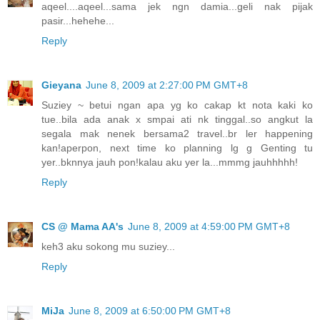
aqeel....aqeel...sama jek ngn damia...geli nak pijak
pasir...hehehe...
Reply
Gieyana
June 8, 2009 at 2:27:00 PM GMT+8
Suziey ~ betui ngan apa yg ko cakap kt nota kaki ko
tue..bila ada anak x smpai ati nk tinggal..so angkut la
segala mak nenek bersama2 travel..br ler happening
kan!aperpon, next time ko planning lg g Genting tu
yer..bknnya jauh pon!kalau aku yer la...mmmg jauhhhhh!
Reply
CS @ Mama AA's
June 8, 2009 at 4:59:00 PM GMT+8
keh3 aku sokong mu suziey...
Reply
MiJa
June 8, 2009 at 6:50:00 PM GMT+8