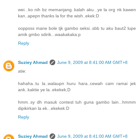
wei...ko nih bz memanjang..kalah aku...ye la org nk kawen
kan..apepn thanks la for the wish..ekek:D
ooppsss mane bole tjk gambo seksi..sbb tu aku baut2 lupe
amik gmbo sdirik...waakakaka:p
Reply
Suziey Ahmad
June 9, 2009 at 8:41:00 AM GMT+8
atie:
hahaha..tu la..walaupn huru hara..cewah cam ramai jek
ank..kaktie ye la..ekekek;D
hmm..sy dh masuk contest tuh guna gambo lain...hmmm
dipikirkan la ek...ekekek:D
Reply
Suziey Ahmad
June 9, 2009 at 8:41:00 AM GMT+8