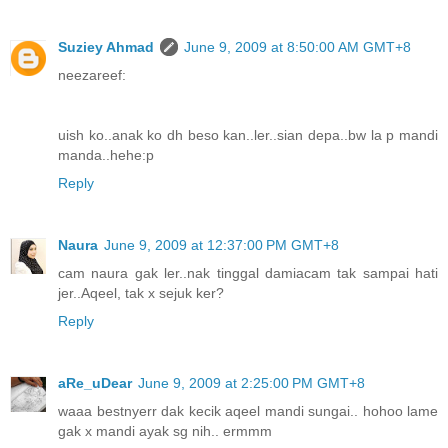
Suziey Ahmad
June 9, 2009 at 8:50:00 AM GMT+8
neezareef:
uish ko..anak ko dh beso kan..ler..sian depa..bw la p mandi
manda..hehe:p
Reply
Naura
June 9, 2009 at 12:37:00 PM GMT+8
cam naura gak ler..nak tinggal damiacam tak sampai hati
jer..Aqeel, tak x sejuk ker?
Reply
aRe_uDear
June 9, 2009 at 2:25:00 PM GMT+8
waaa bestnyerr dak kecik aqeel mandi sungai.. hohoo lame
gak x mandi ayak sg nih.. ermmm