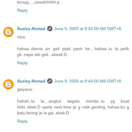
tersyg.,.,.cewahhhhh:p
Reply
Suziey Ahmad
June 9, 2009 at 8:43:00 AM GMT+8
niza:
hahaa..damia pn geli pijak pasir ke....hahaa..tu la..pelik
gk..nape tah geli...ekeek:D
Reply
Suziey Ahmad
June 9, 2009 at 8:44:00 AM GMT+8
gieyana:
hahah..tu la,...angkut segala mende..tu yg buat
lmbt..ekek:D xpela next time je g naik genting..hahaa.ko g
batu feringi je la gie..ekek:D
Reply