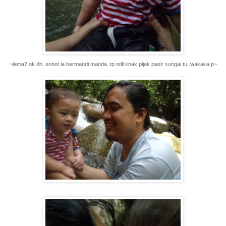
~lama2 ok dh..sonot la bermandi manda..tp still xnak pijak pasir sungai tu..wakaka:p~