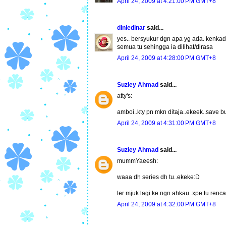
April 24, 2009 at 4:21:00 PM GMT+8
diniedinar
said...
yes.. bersyukur dgn apa yg ada. kenkada
semua tu sehingga ia dilihat/dirasa
April 24, 2009 at 4:28:00 PM GMT+8
Suziey Ahmad
said...
atty's:
amboi..kty pn mkn ditaja..ekeek..save bu
April 24, 2009 at 4:31:00 PM GMT+8
Suziey Ahmad
said...
mummYaeesh:
waaa dh series dh tu..ekeke:D
ler mjuk lagi ke ngn ahkau..xpe tu ren
April 24, 2009 at 4:32:00 PM GMT+8