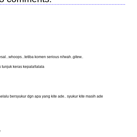
al...whoops...tetiba komen serious ni!wah..gitew..
ak tunjuk keras kepala!lalala
selalu bersyukur dgn apa yang kite ade.. syukur kite masih ade
e