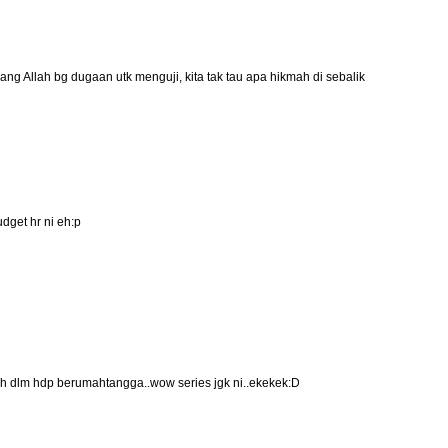
ng Allah bg dugaan utk menguji, kita tak tau apa hikmah di sebalik
dget hr ni eh:p
cah dlm hdp berumahtangga..wow series jgk ni..ekekek:D