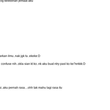
blog kelebihan jemaat aku
rkan ilmu..nak jgk tu..ekeke:D
 confuse nih..okla sian kt ko..nk aku buat ntry pasl ko ke?erkkk:D
.aku pernah rasa....ohh tak mahu lagi rasa itu