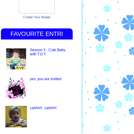
Create Your Badge
FAVOURITE ENTRI
Season 3 - Cute Baby
with T.O.Y
yes..you are invited
cahhh!!...cahhh!!