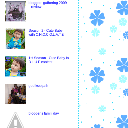
bloggers gathering 2009
...review
Season 2 - Cute Baby
with C.H.O.C.O.L.A.T.E
1st Season - Cute Baby in
B.L.U.E contest
gedikss gath
blogger’s famili day