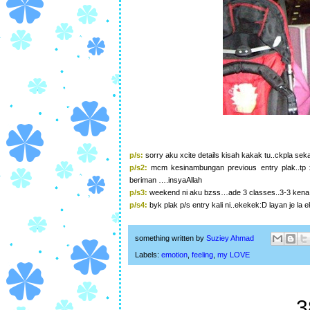
p/s:
sorry aku xcite details kisah kakak tu..ckpla se
p/s2:
mcm kesinambungan previous entry plak..tp 
beriman ….insyaAllah
p/s3:
weekend ni aku bzss…ade 3 classes..3-3 kena ade
p/s4:
byk plak p/s entry kali ni..ekekek:D layan je la e
something written by
Suziey Ahmad
Labels:
emotion
,
feeling
,
my LOVE
3