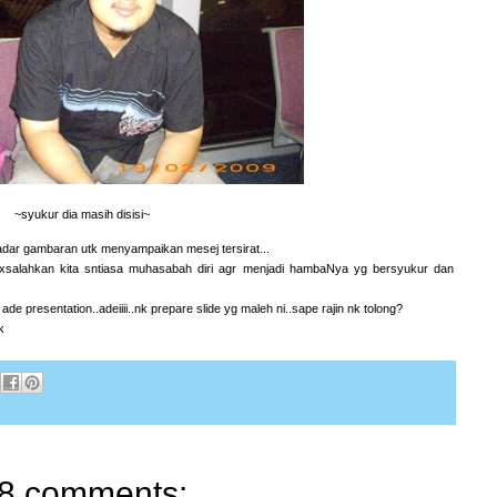
~syukur dia masih disisi~
kadar gambaran utk menyampaikan mesej tersirat...
xsalahkan kita sntiasa muhasabah diri agr menjadi hambaNya yg bersyukur dan
 presentation..adeiiii..nk prepare slide yg maleh ni..sape rajin nk tolong?
k
8 comments: