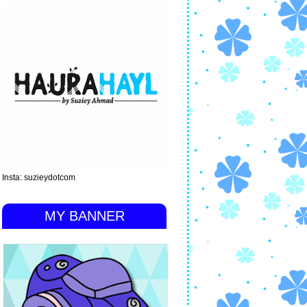
Insta: suzieydotcom
MY BANNER