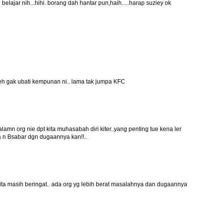
lajar nih...hihi. borang dah hantar pun,haih.....harap suziey ok
eh gak ubati kempunan ni.. lama tak jumpa KFC
galamn org nie dpt kita muhasabah diri kiter..yang penting tue kena ler
a n Bsabar dgn dugaannya kan!!..
ta masih beringat.. ada org yg lebih berat masalahnya dan dugaannya