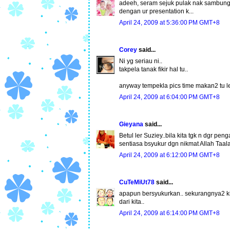
adeeh, seram sejuk pulak nak sambung be
dengan ur presentation k...
April 24, 2009 at 5:36:00 PM GMT+8
Corey
said...
Ni yg seriau ni..
takpela tanak fikir hal tu..
anyway tempekla pics time makan2 tu l
April 24, 2009 at 6:04:00 PM GMT+8
Gieyana
said...
Betul ler Suziey..bila kita tgk n dgr pen
sentiasa bsyukur dgn nikmat Allah Taal
April 24, 2009 at 6:12:00 PM GMT+8
CuTeMiUt78
said...
apapun bersyukurkan.. sekurangnya2 ki
dari kita..
April 24, 2009 at 6:14:00 PM GMT+8