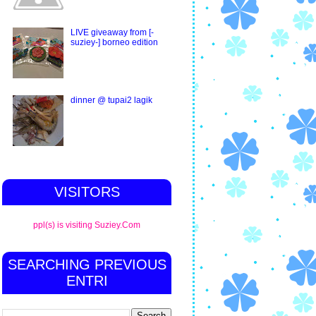
LIVE giveaway from [-
suziey-] borneo edition
dinner @ tupai2 lagik
VISITORS
ppl(s) is visiting Suziey.Com
SEARCHING PREVIOUS
ENTRI