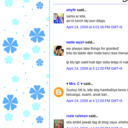
attyfir
said...
sama ar kita..
ari ni lunch kty pun ditaja..
April 24, 2009 at 4:01:00 PM GMT+8
watie wyyn
said...
we always take things for granted!
bila da takde dpn mata baru rasa menyes
tp klu tgh sakit hati dgn sidia tetap ni n
April 24, 2009 at 4:12:00 PM GMT+8
♥ Mrs. C ♥
said...
Suziey, btl la, kite sbg hambaNya kena 
keluarga, suami, anak kan...
April 24, 2009 at 4:12:00 PM GMT+8
rozie rahman
said...
sila ambil jawab tag di blog saya..eheh