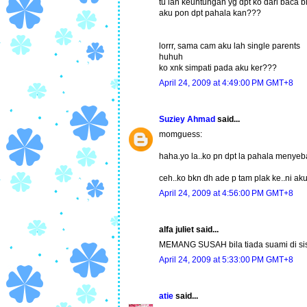
tu lah keuntungan yg dpt ko dari baca 
aku pon dpt pahala kan???
lorrr, sama cam aku lah single parents
huhuh
ko xnk simpati pada aku ker???
April 24, 2009 at 4:49:00 PM GMT+8
Suziey Ahmad
said...
momguess:
haha.yo la..ko pn dpt la pahala menyeba
ceh..ko bkn dh ade p tam plak ke..ni aku
April 24, 2009 at 4:56:00 PM GMT+8
alfa juliet said...
MEMANG SUSAH bila tiada suami di sisi.
April 24, 2009 at 5:33:00 PM GMT+8
atie
said...