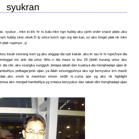
syukran
jumaat.. syukur…mkn kt kfc hr ni..kalu mkn ngn hubby aku xpnh order snack plate..aku
 ayam hubby sket..ekek:D tp since lunch ngn org lain kan..so aku tringin plak nk mkn
h plak rupenye..:p
 story kisah seorang kwn yg aku anggap dia spti kakak..aku br tau hr ni rupe2nye dia
meninggal ms ank dia umur 4thn..n dia mase tu bru 29..(lebih kurang umur aku
r dia cite..aku xsangka sungguh..betapa tabah dan kuatnya dia menghadapi ujian dr
tk hambaNya..pelbagai jenis ujian..ya Allah sesungguhnya aku sgt bersyukur krn masih
la plak..aku xmoh la maskkan emosi sedih ni..cuma ape yg aku nk highlight
semua akn menjadi hambaNya yg sntiasa bersyukur dan tabah dlm menghadapi ujian