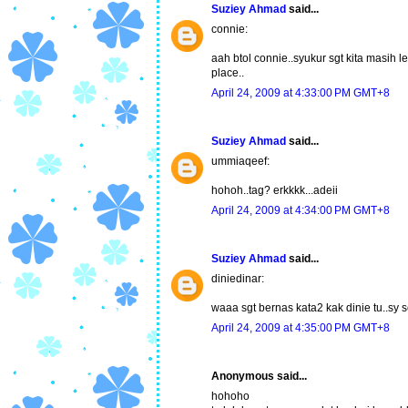
Suziey Ahmad
said...
connie:
aah btol connie..syukur sgt kita masih l
place..
April 24, 2009 at 4:33:00 PM GMT+8
Suziey Ahmad
said...
ummiaqeef:
hohoh..tag? erkkkk...adeii
April 24, 2009 at 4:34:00 PM GMT+8
Suziey Ahmad
said...
diniedinar:
waaa sgt bernas kata2 kak dinie tu..sy 
April 24, 2009 at 4:35:00 PM GMT+8
Anonymous said...
hohoho