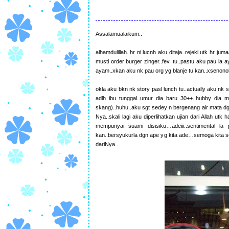
Assalamualaikum..
alhamdulillah..hr ni lucnh aku ditaja..rejeki utk hr 
musti order burger zinger..fev. tu..pastu aku pau la
ayam..xkan aku nk pau org yg blanje tu kan..xsenono
okla aku bkn nk story pasl lunch tu..actually aku nk
adlh ibu tunggal..umur dia baru 30++..hubby dia 
skang)..huhu..aku sgt sedey n bergenang air mata dg
Nya..skali lagi aku diperlihatkan ujian dari Allah u
mempunyai suami disisiku…adeiii..sentimental 
kan..bersyukurla dgn ape yg kita ade…semoga kita 
dariNya..