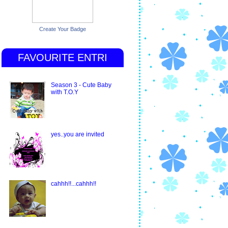
Create Your Badge
FAVOURITE ENTRI
Season 3 - Cute Baby
with T.O.Y
yes..you are invited
cahhh!!...cahhh!!