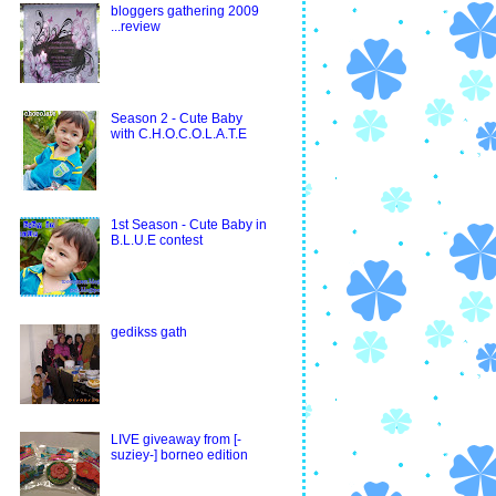
bloggers gathering 2009
...review
Season 2 - Cute Baby
with C.H.O.C.O.L.A.T.E
1st Season - Cute Baby in
B.L.U.E contest
gedikss gath
LIVE giveaway from [-
suziey-] borneo edition