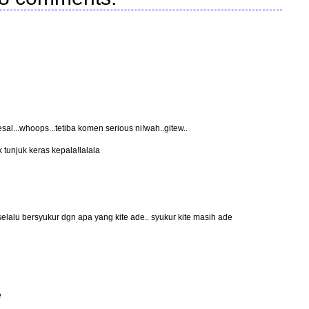
al...whoops...tetiba komen serious ni!wah..gitew..
ak tunjuk keras kepala!lalala
selalu bersyukur dgn apa yang kite ade.. syukur kite masih ade
e