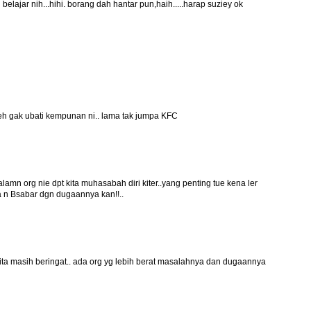
lajar nih...hihi. borang dah hantar pun,haih.....harap suziey ok
eh gak ubati kempunan ni.. lama tak jumpa KFC
galamn org nie dpt kita muhasabah diri kiter..yang penting tue kena ler
a n Bsabar dgn dugaannya kan!!..
ta masih beringat.. ada org yg lebih berat masalahnya dan dugaannya