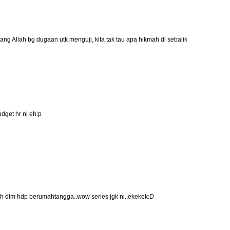
ng Allah bg dugaan utk menguji, kita tak tau apa hikmah di sebalik
dget hr ni eh:p
cah dlm hdp berumahtangga..wow series jgk ni..ekekek:D