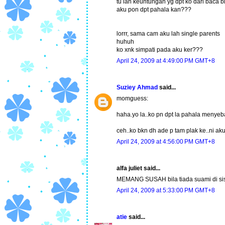
tu lah keuntungan yg dpt ko dari baca 
aku pon dpt pahala kan???
lorrr, sama cam aku lah single parents
huhuh
ko xnk simpati pada aku ker???
April 24, 2009 at 4:49:00 PM GMT+8
Suziey Ahmad
said...
momguess:
haha.yo la..ko pn dpt la pahala menyeba
ceh..ko bkn dh ade p tam plak ke..ni aku
April 24, 2009 at 4:56:00 PM GMT+8
alfa juliet said...
MEMANG SUSAH bila tiada suami di sisi.
April 24, 2009 at 5:33:00 PM GMT+8
atie
said...