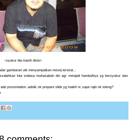
~syukur dia masih disisi~
kadar gambaran utk menyampaikan mesej tersirat...
xsalahkan kita sntiasa muhasabah diri agr menjadi hambaNya yg bersyukur dan
 presentation..adeiiii..nk prepare slide yg maleh ni..sape rajin nk tolong?
k
8 comments: