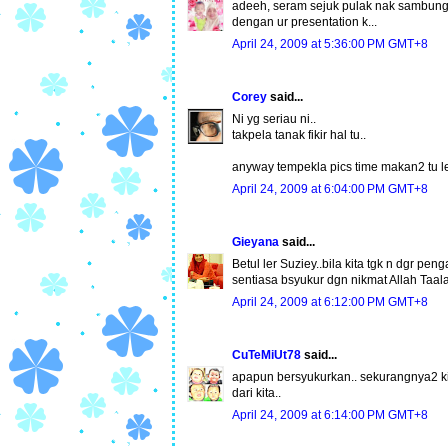
adeeh, seram sejuk pulak nak sambung be
dengan ur presentation k...
April 24, 2009 at 5:36:00 PM GMT+8
Corey
said...
Ni yg seriau ni..
takpela tanak fikir hal tu..
anyway tempekla pics time makan2 tu l
April 24, 2009 at 6:04:00 PM GMT+8
Gieyana
said...
Betul ler Suziey..bila kita tgk n dgr pen
sentiasa bsyukur dgn nikmat Allah Taal
April 24, 2009 at 6:12:00 PM GMT+8
CuTeMiUt78
said...
apapun bersyukurkan.. sekurangnya2 ki
dari kita..
April 24, 2009 at 6:14:00 PM GMT+8