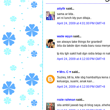
attyfir
said...
sama ar kita..
ari ni lunch kty pun ditaja..
April 24, 2009 at 4:01:00 PM GMT+8
watie wyyn
said...
we always take things for granted!
bila da takde dpn mata baru rasa menyes
tp klu tgh sakit hati dgn sidia tetap ni n
April 24, 2009 at 4:12:00 PM GMT+8
♥ Mrs. C ♥
said...
Suziey, btl la, kite sbg hambaNya kena 
keluarga, suami, anak kan...
April 24, 2009 at 4:12:00 PM GMT+8
rozie rahman
said...
sila ambil jawab tag di blog saya..eheh