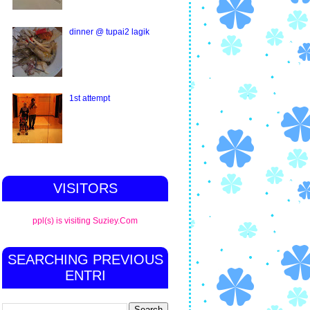
dinner @ tupai2 lagik
1st attempt
VISITORS
ppl(s) is visiting Suziey.Com
SEARCHING PREVIOUS
ENTRI