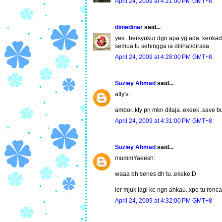
April 24, 2009 at 4:21:00 PM GMT+8
diniedinar
said...
yes.. bersyukur dgn apa yg ada. kenkada
semua tu sehingga ia dilihat/dirasa
April 24, 2009 at 4:28:00 PM GMT+8
Suziey Ahmad
said...
atty's:
amboi..kty pn mkn ditaja..ekeek..save bu
April 24, 2009 at 4:31:00 PM GMT+8
Suziey Ahmad
said...
mummYaeesh:
waaa dh series dh tu..ekeke:D
ler mjuk lagi ke ngn ahkau..xpe tu ren
April 24, 2009 at 4:32:00 PM GMT+8