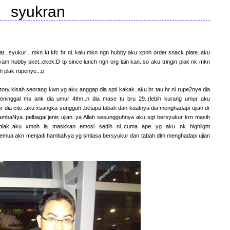
syukran
jumaat.. syukur…mkn kt kfc hr ni..kalu mkn ngn hubby aku xpnh order snack plate..aku
 ayam hubby sket..ekek:D tp since lunch ngn org lain kan..so aku tringin plak nk mkn
h plak rupenye..:p
 story kisah seorang kwn yg aku anggap dia spti kakak..aku br tau hr ni rupe2nye dia
meninggal ms ank dia umur 4thn..n dia mase tu bru 29..(lebih kurang umur aku
r dia cite..aku xsangka sungguh..betapa tabah dan kuatnya dia menghadapi ujian dr
tk hambaNya..pelbagai jenis ujian..ya Allah sesungguhnya aku sgt bersyukur krn masih
la plak..aku xmoh la maskkan emosi sedih ni..cuma ape yg aku nk highlight
semua akn menjadi hambaNya yg sntiasa bersyukur dan tabah dlm menghadapi ujian