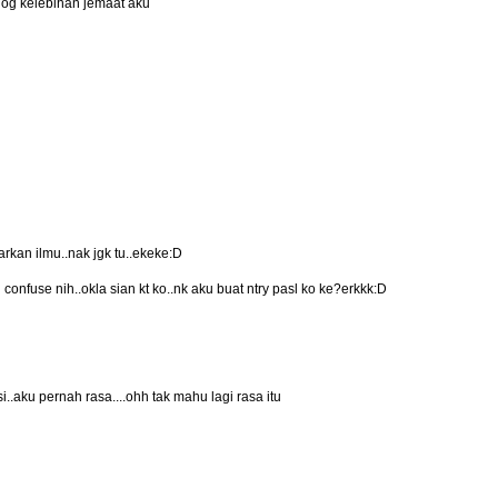
blog kelebihan jemaat aku
rkan ilmu..nak jgk tu..ekeke:D
 confuse nih..okla sian kt ko..nk aku buat ntry pasl ko ke?erkkk:D
.aku pernah rasa....ohh tak mahu lagi rasa itu