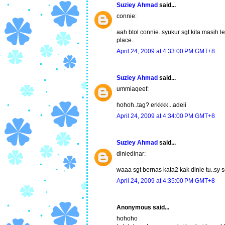
Suziey Ahmad
said...
connie:
aah btol connie..syukur sgt kita masih l
place..
April 24, 2009 at 4:33:00 PM GMT+8
Suziey Ahmad
said...
ummiaqeef:
hohoh..tag? erkkkk...adeii
April 24, 2009 at 4:34:00 PM GMT+8
Suziey Ahmad
said...
diniedinar:
waaa sgt bernas kata2 kak dinie tu..sy 
April 24, 2009 at 4:35:00 PM GMT+8
Anonymous said...
hohoho