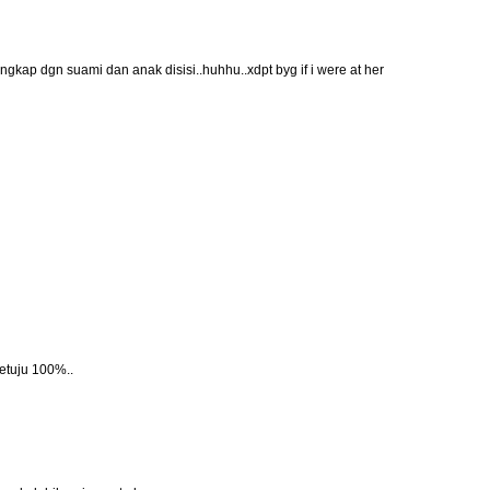
engkap dgn suami dan anak disisi..huhhu..xdpt byg if i were at her
setuju 100%..