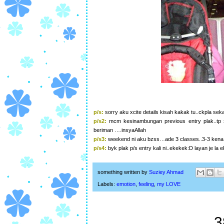
p/s:
sorry aku xcite details kisah kakak tu..ckpla se
p/s2:
mcm kesinambungan previous entry plak..tp 
beriman ….insyaAllah
p/s3:
weekend ni aku bzss…ade 3 classes..3-3 kena ade
p/s4:
byk plak p/s entry kali ni..ekekek:D layan je la e
something written by
Suziey Ahmad
Labels:
emotion
,
feeling
,
my LOVE
3