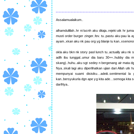
Assalamualaikum..
alhamdulillah..hr ni lucnh aku ditaja..rejeki utk hr 
musti order burger zinger..fev. tu..pastu aku pau la
ayam..xkan aku nk pau org yg blanje tu kan..xsenono
okla aku bkn nk story pasl lunch tu..actually aku nk
adlh ibu tunggal..umur dia baru 30++..hubby dia 
skang)..huhu..aku sgt sedey n bergenang air mata dg
Nya..skali lagi aku diperlihatkan ujian dari Allah u
mempunyai suami disisiku…adeiii..sentimental 
kan..bersyukurla dgn ape yg kita ade…semoga kita 
dariNya..