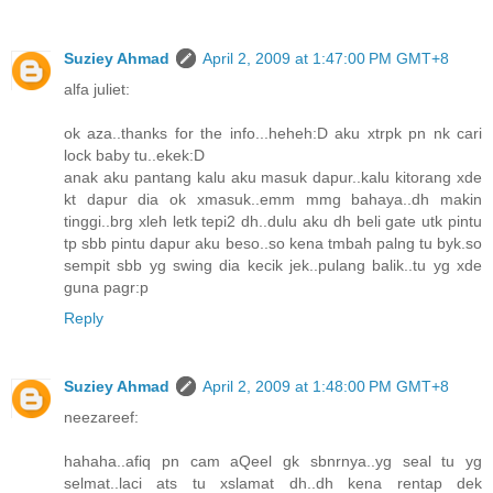
Suziey Ahmad
April 2, 2009 at 1:47:00 PM GMT+8
alfa juliet:
ok aza..thanks for the info...heheh:D aku xtrpk pn nk cari
lock baby tu..ekek:D
anak aku pantang kalu aku masuk dapur..kalu kitorang xde
kt dapur dia ok xmasuk..emm mmg bahaya..dh makin
tinggi..brg xleh letk tepi2 dh..dulu aku dh beli gate utk pintu
tp sbb pintu dapur aku beso..so kena tmbah palng tu byk.so
sempit sbb yg swing dia kecik jek..pulang balik..tu yg xde
guna pagr:p
Reply
Suziey Ahmad
April 2, 2009 at 1:48:00 PM GMT+8
neezareef:
hahaha..afiq pn cam aQeel gk sbnrnya..yg seal tu yg
selmat..laci ats tu xslamat dh..dh kena rentap dek