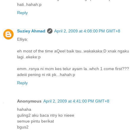
hati..hahah:p
Reply
Suziey Ahmad
April 2, 2009 at 4:08:00 PM GMT+8
Elliya:
eh most of the time aQeel baik tau..wakakaka:D xnak ngaku
lagi..ekeke:p
emm..rsnya ni mcm kes telur ayam la..whch 1 come first???
adeiii pening ni nk pk...hahah:p
Reply
Anonymous
April 2, 2009 at 4:41:00 PM GMT+8
hahaha
guling2 aku baca ntry ko nieee
semue pintu berikat
bgus2