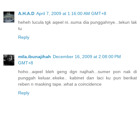
A.H.A.D
April 7, 2009 at 1:16:00 AM GMT+8
heheh lucula tgk aqeel ni..suma dia punggahnye...tekun lak
tu
Reply
mila.ibunajihah
December 16, 2009 at 2:08:00 PM
GMT+8
hoho...aqeel bleh geng dgn najihah...sumer pon nak di
punggah keluar..ekeke.. kabinet dan laci ku pun berikat
reben n masking tape..what a coincidence
Reply