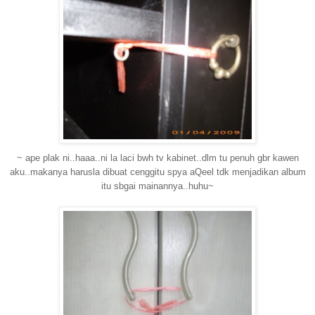
~ ape plak ni..haaa..ni la laci bwh tv kabinet..dlm tu penuh gbr kawen
aku..makanya harusla dibuat cenggitu spya aQeel tdk menjadikan album
itu sbgai mainannya..huhu~