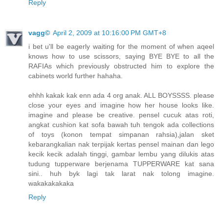
Reply
vagg©
April 2, 2009 at 10:16:00 PM GMT+8
i bet u'll be eagerly waiting for the moment of when aqeel
knows how to use scissors, saying BYE BYE to all the
RAFIAs which previously obstructed him to explore the
cabinets world further hahaha.
ehhh kakak kak enn ada 4 org anak. ALL BOYSSSS. please
close your eyes and imagine how her house looks like.
imagine and please be creative. pensel cucuk atas roti,
angkat cushion kat sofa bawah tuh tengok ada collections
of toys (konon tempat simpanan rahsia),jalan sket
kebarangkalian nak terpijak kertas pensel mainan dan lego
kecik kecik adalah tinggi, gambar lembu yang dilukis atas
tudung tupperware berjenama TUPPERWARE kat sana
sini.. huh byk lagi tak larat nak tolong imagine.
wakakakakaka
Reply