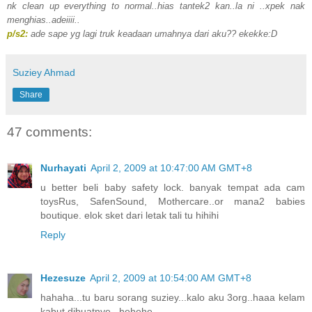
nk clean up everything to normal..hias tantek2 kan..la ni ..xpek nak
menghias..adeiiii..
p/s2:
ade sape yg lagi truk keadaan umahnya dari aku?? ekekke:D
Suziey Ahmad
Share
47 comments:
Nurhayati
April 2, 2009 at 10:47:00 AM GMT+8
u better beli baby safety lock. banyak tempat ada cam
toysRus, SafenSound, Mothercare..or mana2 babies
boutique. elok sket dari letak tali tu hihihi
Reply
Hezesuze
April 2, 2009 at 10:54:00 AM GMT+8
hahaha...tu baru sorang suziey...kalo aku 3org..haaa kelam
kabut dibuatnye...hehehe