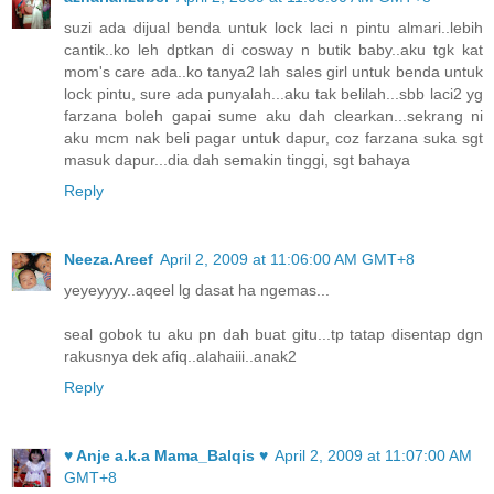
suzi ada dijual benda untuk lock laci n pintu almari..lebih
cantik..ko leh dptkan di cosway n butik baby..aku tgk kat
mom's care ada..ko tanya2 lah sales girl untuk benda untuk
lock pintu, sure ada punyalah...aku tak belilah...sbb laci2 yg
farzana boleh gapai sume aku dah clearkan...sekrang ni
aku mcm nak beli pagar untuk dapur, coz farzana suka sgt
masuk dapur...dia dah semakin tinggi, sgt bahaya
Reply
Neeza.Areef
April 2, 2009 at 11:06:00 AM GMT+8
yeyeyyyy..aqeel lg dasat ha ngemas...
seal gobok tu aku pn dah buat gitu...tp tatap disentap dgn
rakusnya dek afiq..alahaiii..anak2
Reply
♥ Anje a.k.a Mama_Balqis ♥
April 2, 2009 at 11:07:00 AM
GMT+8