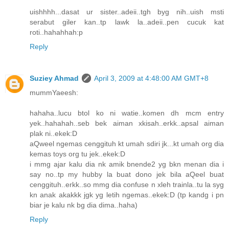
uishhhh...dasat ur sister..adeii..tgh byg nih..uish msti
serabut giler kan..tp lawk la..adeii..pen cucuk kat
roti..hahahhah:p
Reply
Suziey Ahmad
April 3, 2009 at 4:48:00 AM GMT+8
mummYaeesh:
hahaha..lucu btol ko ni watie..komen dh mcm entry
yek..hahahah..seb bek aiman xkisah..erkk..apsal aiman
plak ni..ekek:D
aQweel ngemas cenggituh kt umah sdiri jk...kt umah org dia
kemas toys org tu jek..ekek:D
i mmg ajar kalu dia nk amik bnende2 yg bkn menan dia i
say no..tp my hubby la buat dono jek bila aQeel buat
cenggituh..erkk..so mmg dia confuse n xleh trainla..tu la syg
kn anak akakkk jgk yg letih ngemas..ekek:D (tp kandg i pn
biar je kalu nk bg dia dima..haha)
Reply