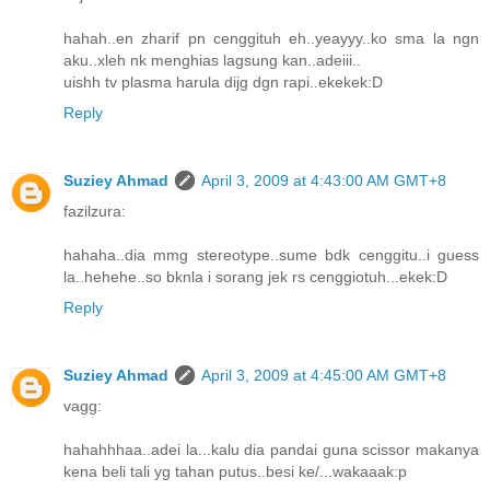
hahah..en zharif pn cenggituh eh..yeayyy..ko sma la ngn
aku..xleh nk menghias lagsung kan..adeiii..
uishh tv plasma harula dijg dgn rapi..ekekek:D
Reply
Suziey Ahmad
April 3, 2009 at 4:43:00 AM GMT+8
fazilzura:
hahaha..dia mmg stereotype..sume bdk cenggitu..i guess
la..hehehe..so bknla i sorang jek rs cenggiotuh...ekek:D
Reply
Suziey Ahmad
April 3, 2009 at 4:45:00 AM GMT+8
vagg:
hahahhhaa..adei la...kalu dia pandai guna scissor makanya
kena beli tali yg tahan putus..besi ke/...wakaaak:p