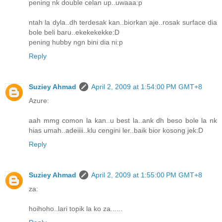
pening nk double celan up..uwaaa:p
ntah la dyla..dh terdesak kan..biorkan aje..rosak surface dia
bole beli baru..ekekekekke:D
pening hubby ngn bini dia ni:p
Reply
Suziey Ahmad
April 2, 2009 at 1:54:00 PM GMT+8
Azure:
aah mmg comon la kan..u best la..ank dh beso bole la nk
hias umah..adeiiii..klu cengini ler..baik bior kosong jek:D
Reply
Suziey Ahmad
April 2, 2009 at 1:55:00 PM GMT+8
za:
hoihoho..lari topik la ko za......