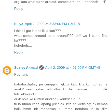
org kata what turns around, comes around!!! heheheh.... :P
Reply
Elliya
April 2, 2009 at 3:33:00 PM GMT+8
i think i got it tebalik la kan???
what comes around turns around??? eh!! wc 1 come first
ha????
heheheh....
Reply
Suziey Ahmad
April 2, 2009 at 4:07:00 PM GMT+8
Padnani:
hahaha..hafiey pn cengginih gk..ni kalu kita kumpul sume
anak2 seangkatan letk dlm 1 bilik..maunye runtuh bilik
tuh..ekekek:D
erkk bole ke runtuh dinding2 konkrit tuh..:p
tu la umah kena lapang jek elok..kita pn xletih sgt nk kemas
balik..hmm nk menghias tu mmg pendam je la dlm