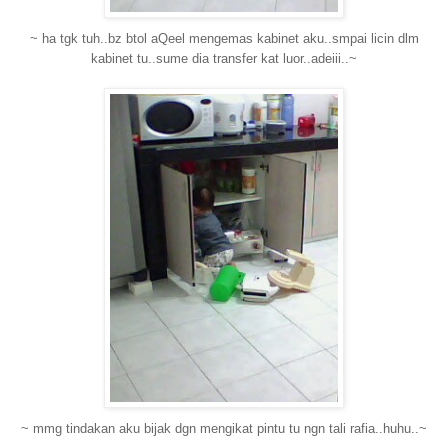
~ ha tgk tuh..bz btol aQeel mengemas kabinet aku..smpai licin dlm
kabinet tu..sume dia transfer kat luor..adeiii..~
~ mmg tindakan aku bijak dgn mengikat pintu tu ngn tali rafia..huhu..~