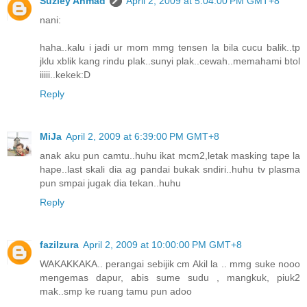
Suziey Ahmad
April 2, 2009 at 5:04:00 PM GMT+8
nani:
haha..kalu i jadi ur mom mmg tensen la bila cucu balik..tp
jklu xblik kang rindu plak..sunyi plak..cewah..memahami btol
iiiii..kekek:D
Reply
MiJa
April 2, 2009 at 6:39:00 PM GMT+8
anak aku pun camtu..huhu ikat mcm2,letak masking tape la
hape..last skali dia ag pandai bukak sndiri..huhu tv plasma
pun smpai jugak dia tekan..huhu
Reply
fazilzura
April 2, 2009 at 10:00:00 PM GMT+8
WAKAKKAKA.. perangai sebijik cm Akil la .. mmg suke nooo
mengemas dapur, abis sume sudu , mangkuk, piuk2
mak..smp ke ruang tamu pun adoo