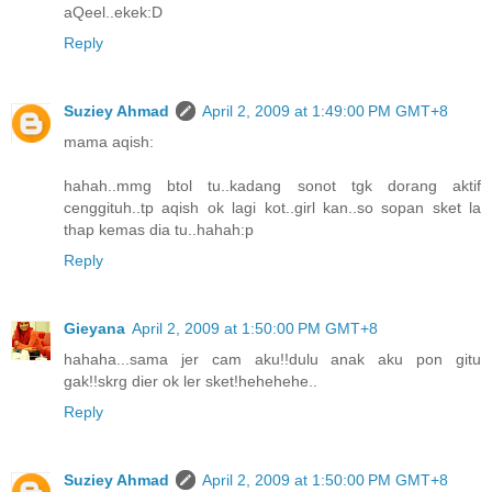
aQeel..ekek:D
Reply
Suziey Ahmad
April 2, 2009 at 1:49:00 PM GMT+8
mama aqish:
hahah..mmg btol tu..kadang sonot tgk dorang aktif
cenggituh..tp aqish ok lagi kot..girl kan..so sopan sket la
thap kemas dia tu..hahah:p
Reply
Gieyana
April 2, 2009 at 1:50:00 PM GMT+8
hahaha...sama jer cam aku!!dulu anak aku pon gitu
gak!!skrg dier ok ler sket!hehehehe..
Reply
Suziey Ahmad
April 2, 2009 at 1:50:00 PM GMT+8