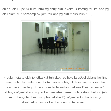
eh eh..aku lupe nk buat intro ttg entry aku..ekeke:D korang tau ke ape yg
aku alami tu? hahaha:p ok jom tgk ape yg aku maksudkn tu..;)
~ dulu meja tu elok je letka kat tgh sket..so bole la aQeel dalan2 keliling
meja tuh.. tp....
mlm isnin hr tu..aku n hubby alihkan meja tu rapat ke
cermin kt dinding tuh..no more table walking..ekeke:D nk tau nape?
sbbnya aQeel skang sgt suke mengetuk cermin tuh..ketang ketung (eh
mcm bunyi tumbuk bwg plak..ekeke:D)..aQeel sgt suka bunyi yg
dikeluarkn hasil dr ketukan cermin tu..adeiii.. ~