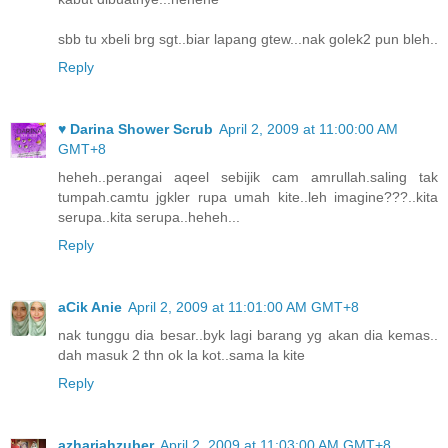
sbb tu xbeli brg sgt..biar lapang gtew...nak golek2 pun bleh..
Reply
♥ Darina Shower Scrub
April 2, 2009 at 11:00:00 AM
GMT+8
heheh..perangai aqeel sebijik cam amrullah.saling tak
tumpah.camtu jgkler rupa umah kite..leh imagine???..kita
serupa..kita serupa..heheh...
Reply
aCik Anie
April 2, 2009 at 11:01:00 AM GMT+8
nak tunggu dia besar..byk lagi barang yg akan dia kemas..
dah masuk 2 thn ok la kot..sama la kite
Reply
azhariahzuber
April 2, 2009 at 11:03:00 AM GMT+8