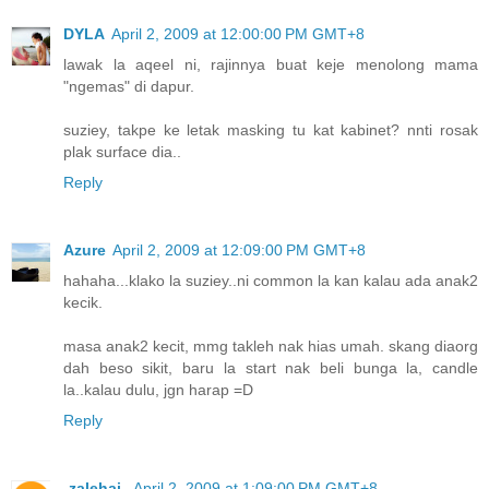
DYLA
April 2, 2009 at 12:00:00 PM GMT+8
lawak la aqeel ni, rajinnya buat keje menolong mama
"ngemas" di dapur.
suziey, takpe ke letak masking tu kat kabinet? nnti rosak
plak surface dia..
Reply
Azure
April 2, 2009 at 12:09:00 PM GMT+8
hahaha...klako la suziey..ni common la kan kalau ada anak2
kecik.
masa anak2 kecit, mmg takleh nak hias umah. skang diaorg
dah beso sikit, baru la start nak beli bunga la, candle
la..kalau dulu, jgn harap =D
Reply
-zalehaj-
April 2, 2009 at 1:09:00 PM GMT+8