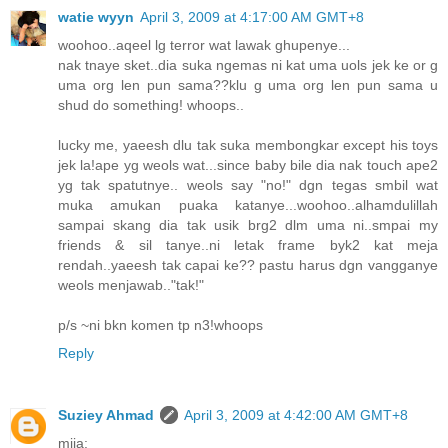
watie wyyn
April 3, 2009 at 4:17:00 AM GMT+8
woohoo..aqeel lg terror wat lawak ghupenye...
nak tnaye sket..dia suka ngemas ni kat uma uols jek ke or g
uma org len pun sama??klu g uma org len pun sama u
shud do something! whoops..
lucky me, yaeesh dlu tak suka membongkar except his toys
jek la!ape yg weols wat...since baby bile dia nak touch ape2
yg tak spatutnye.. weols say "no!" dgn tegas smbil wat
muka amukan puaka katanye...woohoo..alhamdulillah
sampai skang dia tak usik brg2 dlm uma ni..smpai my
friends & sil tanye..ni letak frame byk2 kat meja
rendah..yaeesh tak capai ke?? pastu harus dgn vangganye
weols menjawab.."tak!"
p/s ~ni bkn komen tp n3!whoops
Reply
Suziey Ahmad
April 3, 2009 at 4:42:00 AM GMT+8
mija: