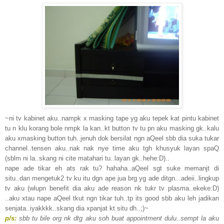
~ni tv kabinet aku..nampk x masking tape yg aku tepek kat pintu kabinet
tu n klu korang bole nmpk la kan..kt button tv tu pn aku masking gk..kalu
aku xmasking button tuh..jenuh dok bersilat ngn aQeel sbb dia suka tukar
channel..tensen aku..nak nak nye time aku tgh khusyuk layan spaQ
(sblm ni la..skang ni cite matahari tu..layan gk..hehe:D)..
nape ade tikar eh ats rak tu? hahaha..aQeel sgt suke memanjt di
situ..dan mengetuk2 tv ku itu dgn ape jua brg yg ade ditgn...adeii..lingkup
tv aku (wlupn benefit dia aku ade reason nk tukr tv plasma..ekeke:D)
..aku xtau nape aQeel tkut ngn tikar tuh..tp its good sbb aku leh jadikan
senjata..iyakkkk..skang dia xpanjat kt situ dh..;)~
p/s:
sbb tu bile org nk dtg aku soh buat appointment dulu..sempt la aku