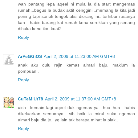
wah pantang lepa aqeel ni mula la dia start mengemas
rumah...bagus la budak aktif cenggini...memang la kita jadi
pening tapi sonok tengok aksi diorang ni...terhibur rasanya
kan....habis barang kat rumah kena sorokkan yang senang
dibuka kena ikat kuat2....
Reply
ArPeGGiOS
April 2, 2009 at 11:23:00 AM GMT+8
anak aku dulu rajin kemas almari baju. maklum la
pompuan..
Reply
CuTeMiUt78
April 2, 2009 at 11:37:00 AM GMT+8
uish.. kemain lagi aqeel duk ngemas ya.. hua..hua.. habis
dikeluarkan semuanya.. sib baik la mirul suka ngemas
almari baju dia je.. yg lain tak berapa minat la plak..
Reply