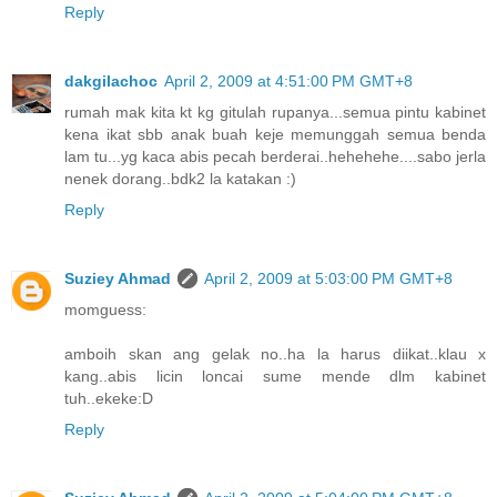
Reply
dakgilachoc
April 2, 2009 at 4:51:00 PM GMT+8
rumah mak kita kt kg gitulah rupanya...semua pintu kabinet
kena ikat sbb anak buah keje memunggah semua benda
lam tu...yg kaca abis pecah berderai..hehehehe....sabo jerla
nenek dorang..bdk2 la katakan :)
Reply
Suziey Ahmad
April 2, 2009 at 5:03:00 PM GMT+8
momguess:
amboih skan ang gelak no..ha la harus diikat..klau x
kang..abis licin loncai sume mende dlm kabinet
tuh..ekeke:D
Reply