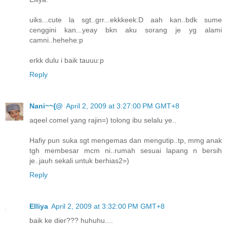
uiks...cute la sgt..grr...ekkkeek:D aah kan..bdk sume
cenggini kan...yeay bkn aku sorang je yg alami
camni..hehehe:p
erkk dulu i baik tauuu:p
Reply
Nani~~{@
April 2, 2009 at 3:27:00 PM GMT+8
aqeel comel yang rajin=) tolong ibu selalu ye..
Hafiy pun suka sgt mengemas dan mengutip..tp, mmg anak
tgh membesar mcm ni..rumah sesuai lapang n bersih
je..jauh sekali untuk berhias2=)
Reply
Elliya
April 2, 2009 at 3:32:00 PM GMT+8
baik ke dier??? huhuhu....