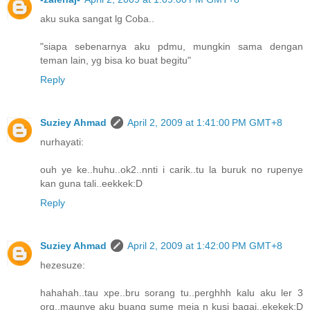
aku suka sangat lg Coba..
"siapa sebenarnya aku pdmu, mungkin sama dengan
teman lain, yg bisa ko buat begitu"
Reply
Suziey Ahmad
April 2, 2009 at 1:41:00 PM GMT+8
nurhayati:
ouh ye ke..huhu..ok2..nnti i carik..tu la buruk no rupenye
kan guna tali..eekkek:D
Reply
Suziey Ahmad
April 2, 2009 at 1:42:00 PM GMT+8
hezesuze:
hahahah..tau xpe..bru sorang tu..perghhh kalu aku ler 3
org..maunye aku buang sume meja n kusi bagai..ekekek:D