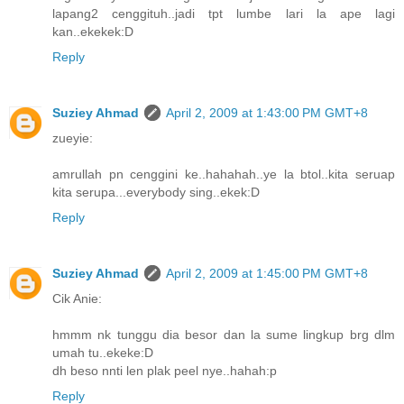
lapang2 cenggituh..jadi tpt lumbe lari la ape lagi
kan..ekekek:D
Reply
Suziey Ahmad
April 2, 2009 at 1:43:00 PM GMT+8
zueyie:
amrullah pn cenggini ke..hahahah..ye la btol..kita seruap
kita serupa...everybody sing..ekek:D
Reply
Suziey Ahmad
April 2, 2009 at 1:45:00 PM GMT+8
Cik Anie:
hmmm nk tunggu dia besor dan la sume lingkup brg dlm
umah tu..ekeke:D
dh beso nnti len plak peel nye..hahah:p
Reply