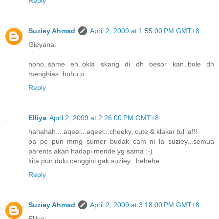
Reply
Suziey Ahmad
April 2, 2009 at 1:55:00 PM GMT+8
Gieyana:
hoho..same eh..okla skang di dh besor kan..bole dh
menghias..huhu:p
Reply
Elliya
April 2, 2009 at 2:26:00 PM GMT+8
hahahah....aqeel...aqeel...cheeky, cute & klakar tul la!!!
pa pe pun mmg sumer budak cam ni la suziey...semua
parents akan hadapi mende yg sama :-)
kita pun dulu cenggini gak suziey...hehehe...
Reply
Suziey Ahmad
April 2, 2009 at 3:18:00 PM GMT+8
Elliya: