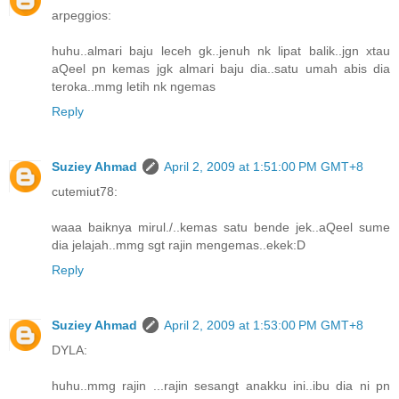
arpeggios:
huhu..almari baju leceh gk..jenuh nk lipat balik..jgn xtau
aQeel pn kemas jgk almari baju dia..satu umah abis dia
teroka..mmg letih nk ngemas
Reply
Suziey Ahmad
April 2, 2009 at 1:51:00 PM GMT+8
cutemiut78:
waaa baiknya mirul./..kemas satu bende jek..aQeel sume
dia jelajah..mmg sgt rajin mengemas..ekek:D
Reply
Suziey Ahmad
April 2, 2009 at 1:53:00 PM GMT+8
DYLA:
huhu..mmg rajin ...rajin sesangt anakku ini..ibu dia ni pn