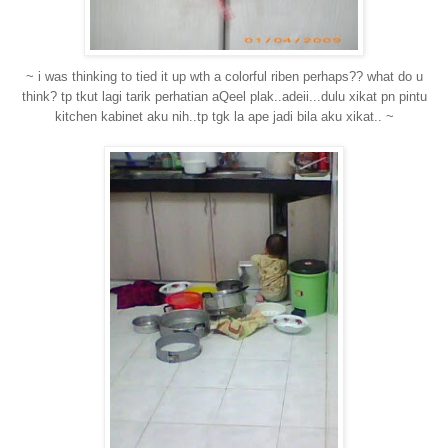
~ i was thinking to tied it up wth a colorful riben perhaps?? what do u
think? tp tkut lagi tarik perhatian aQeel plak..adeii...dulu xikat pn pintu
kitchen kabinet aku nih..tp tgk la ape jadi bila aku xikat.. ~