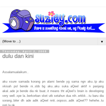
▼
Thursday, April 2, 2009
dulu dan kini
Assalamualaikum..
aku xsure samada korang pn alami bende yg sama ngn aku..tp aku
xkisah psl bende ni..sbb bg aku..aku suka aQeel aktif n panjang
akal..ade je bende dia nk buat..it means tht aQeel’s brain is developing
very well..xpe la..berkorban sket utk setahun dua nih..erkkk…tu baru dia
sorang..biler dh ade adik aQeel nnti..oopsss..adik aQeel?? hehehe..tu
nnti la pk..