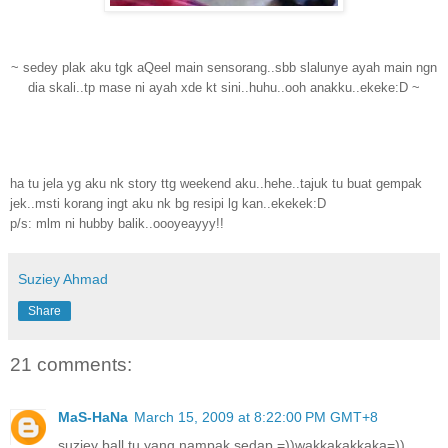
~ sedey plak aku tgk aQeel main sensorang..sbb slalunye ayah main ngn
dia skali..tp mase ni ayah xde kt sini..huhu..ooh anakku..ekeke:D ~
ha tu jela yg aku nk story ttg weekend aku..hehe..tajuk tu buat gempak
jek..msti korang ingt aku nk bg resipi lg kan..ekekek:D
p/s: mlm ni hubby balik..oooyeayyy!!
Suziey Ahmad
Share
21 comments:
MaS-HaNa
March 15, 2009 at 8:22:00 PM GMT+8
suziey ball tu yang nampak sedap =))wakkakakkaka=))