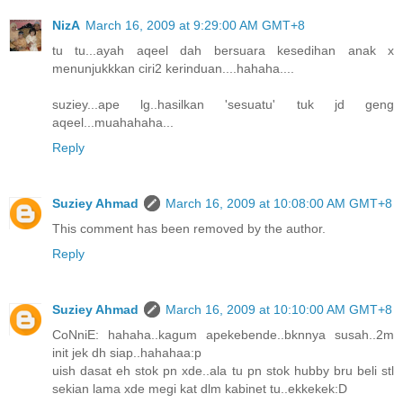
NizA
March 16, 2009 at 9:29:00 AM GMT+8
tu tu...ayah aqeel dah bersuara kesedihan anak x
menunjukkkan ciri2 kerinduan....hahaha....
suziey...ape lg..hasilkan 'sesuatu' tuk jd geng
aqeel...muahahaha...
Reply
Suziey Ahmad
March 16, 2009 at 10:08:00 AM GMT+8
This comment has been removed by the author.
Reply
Suziey Ahmad
March 16, 2009 at 10:10:00 AM GMT+8
CoNniE: hahaha..kagum apekebende..bknnya susah..2m
init jek dh siap..hahahaa:p
uish dasat eh stok pn xde..ala tu pn stok hubby bru beli stl
sekian lama xde megi kat dlm kabinet tu..ekkekek:D