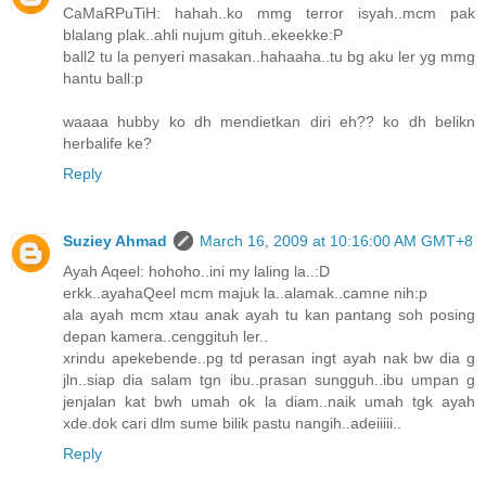
CaMaRPuTiH: hahah..ko mmg terror isyah..mcm pak
blalang plak..ahli nujum gituh..ekeekke:P
ball2 tu la penyeri masakan..hahaaha..tu bg aku ler yg mmg
hantu ball:p
waaaa hubby ko dh mendietkan diri eh?? ko dh belikn
herbalife ke?
Reply
Suziey Ahmad
March 16, 2009 at 10:16:00 AM GMT+8
Ayah Aqeel: hohoho..ini my laling la..:D
erkk..ayahaQeel mcm majuk la..alamak..camne nih:p
ala ayah mcm xtau anak ayah tu kan pantang soh posing
depan kamera..cenggituh ler..
xrindu apekebende..pg td perasan ingt ayah nak bw dia g
jln..siap dia salam tgn ibu..prasan sungguh..ibu umpan g
jenjalan kat bwh umah ok la diam..naik umah tgk ayah
xde.dok cari dlm sume bilik pastu nangih..adeiiiii..
Reply