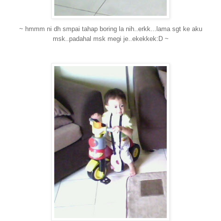
~ hmmm ni dh smpai tahap boring la nih..erkk...lama sgt ke aku
msk..padahal msk megi je..ekekkek:D ~