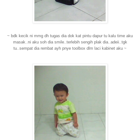
~ bdk kecik ni mmg dh tugas dia dok kat pintu dapur tu kalu time aku
masak..ni aku soh dia smile..terlebih sengih plak dia..adeii..tgk
tu..sempat dia rembat ayh pnye toolbox dlm laci kabinet aku ~