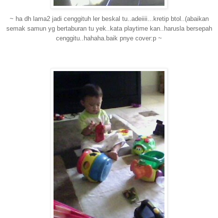
~ ha dh lama2 jadi cenggituh ler beskal tu..adeiiii...kretip btol..(abaikan
semak samun yg bertaburan tu yek..kata playtime kan..harusla bersepah
cenggitu..hahaha.baik pnye cover:p ~