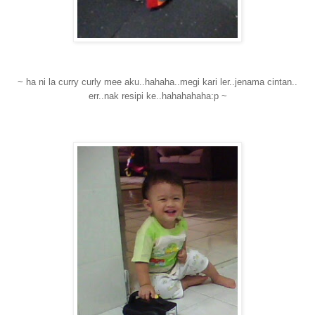
~ ha ni la curry curly mee aku..hahaha..megi kari ler..jenama cintan..
err..nak resipi ke..hahahahaha:p ~