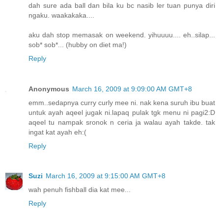
dah sure ada ball dan bila ku bc nasib ler tuan punya diri
ngaku. waakakaka....
aku dah stop memasak on weekend. yihuuuu.... eh..silap...
sob* sob*... (hubby on diet ma!)
Reply
Anonymous
March 16, 2009 at 9:09:00 AM GMT+8
emm..sedapnya curry curly mee ni. nak kena suruh ibu buat
untuk ayah aqeel jugak ni.lapaq pulak tgk menu ni pagi2:D
aqeel tu nampak sronok n ceria ja walau ayah takde. tak
ingat kat ayah eh:(
Reply
Suzi
March 16, 2009 at 9:15:00 AM GMT+8
wah penuh fishball dia kat mee...
Reply