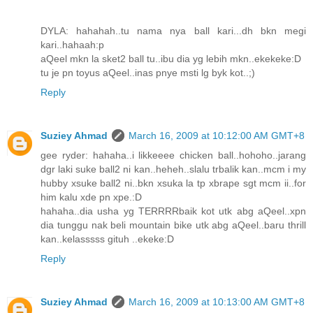
DYLA: hahahah..tu nama nya ball kari...dh bkn megi
kari..hahaah:p
aQeel mkn la sket2 ball tu..ibu dia yg lebih mkn..ekekeke:D
tu je pn toyus aQeel..inas pnye msti lg byk kot..;)
Reply
Suziey Ahmad
March 16, 2009 at 10:12:00 AM GMT+8
gee ryder: hahaha..i likkeeee chicken ball..hohoho..jarang
dgr laki suke ball2 ni kan..heheh..slalu trbalik kan..mcm i my
hubby xsuke ball2 ni..bkn xsuka la tp xbrape sgt mcm ii..for
him kalu xde pn xpe.:D
hahaha..dia usha yg TERRRRbaik kot utk abg aQeel..xpn
dia tunggu nak beli mountain bike utk abg aQeel..baru thrill
kan..kelasssss gituh ..ekeke:D
Reply
Suziey Ahmad
March 16, 2009 at 10:13:00 AM GMT+8