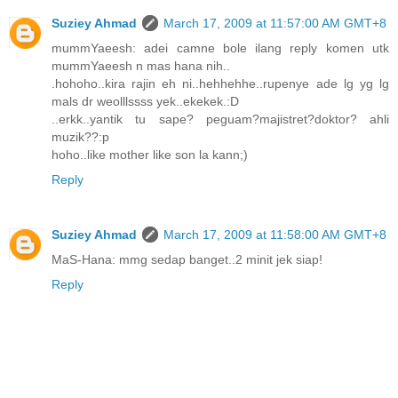
Suziey Ahmad
March 17, 2009 at 11:57:00 AM GMT+8
mummYaeesh: adei camne bole ilang reply komen utk
mummYaeesh n mas hana nih..
.hohoho..kira rajin eh ni..hehhehhe..rupenye ade lg yg lg
mals dr weolllssss yek..ekekek.:D
..erkk..yantik tu sape? peguam?majistret?doktor? ahli
muzik??:p
hoho..like mother like son la kann;)
Reply
Suziey Ahmad
March 17, 2009 at 11:58:00 AM GMT+8
MaS-Hana: mmg sedap banget..2 minit jek siap!
Reply