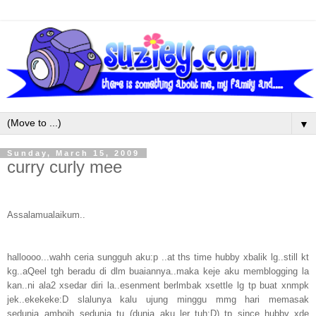
▼
Sunday, March 15, 2009
curry curly mee
Assalamualaikum..
halloooo...wahh ceria sungguh aku:p ..at ths time hubby xbalik lg..still kt
kg..aQeel tgh beradu di dlm buaiannya..maka keje aku memblogging la
kan..ni ala2 xsedar diri la..esenment berlmbak xsettle lg tp buat xnmpk
jek..ekekeke:D slalunya kalu ujung minggu mmg hari memasak
sedunia..amboih..sedunia tu..(dunia aku ler tuh:D) tp since hubby xde