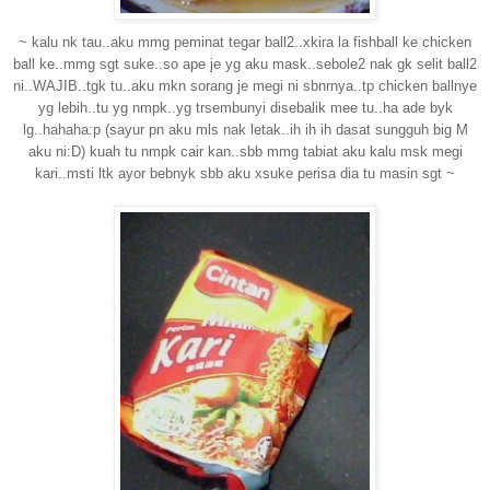
~ kalu nk tau..aku mmg peminat tegar ball2..xkira la fishball ke chicken
ball ke..mmg sgt suke..so ape je yg aku mask..sebole2 nak gk selit ball2
ni..WAJIB..tgk tu..aku mkn sorang je megi ni sbnrnya..tp chicken ballnye
yg lebih..tu yg nmpk..yg trsembunyi disebalik mee tu..ha ade byk
lg..hahaha:p (sayur pn aku mls nak letak..ih ih ih dasat sungguh big M
aku ni:D) kuah tu nmpk cair kan..sbb mmg tabiat aku kalu msk megi
kari..msti ltk ayor bebnyk sbb aku xsuke perisa dia tu masin sgt ~