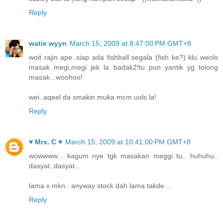
Reply
watie wyyn
March 15, 2009 at 8:47:00 PM GMT+8
woit rajin ape..siap ada fishball segala (fish ke?) klu weols
masak megi,megi jek la badak2!tu pun yantik yg tolong
masak...woohoo!
wei..aqeel da smakin muka mcm uols la!
Reply
♥ Mrs. C ♥
March 15, 2009 at 10:41:00 PM GMT+8
wowwww... kagum nye tgk masakan meggi tu.. huhuhu..
dasyat..dasyat...
lama x mkn.. anyway stock dah lama takde...
Reply