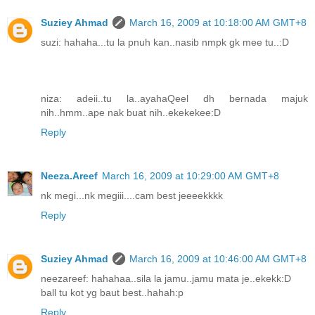
Suziey Ahmad
March 16, 2009 at 10:18:00 AM GMT+8
suzi: hahaha...tu la pnuh kan..nasib nmpk gk mee tu..:D
niza: adeii..tu la..ayahaQeel dh bernada majuk
nih..hmm..ape nak buat nih..ekekekee:D
Reply
Neeza.Areef
March 16, 2009 at 10:29:00 AM GMT+8
nk megi...nk megiii....cam best jeeeekkkk
Reply
Suziey Ahmad
March 16, 2009 at 10:46:00 AM GMT+8
neezareef: hahahaa..sila la jamu..jamu mata je..ekekk:D
ball tu kot yg baut best..hahah:p
Reply