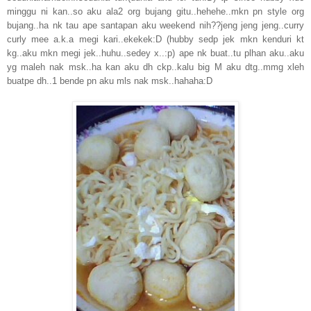
minggu ni kan..so aku ala2 org bujang gitu..hehehe..mkn pn style org
bujang..ha nk tau ape santapan aku weekend nih??jeng jeng jeng..curry
curly mee a.k.a megi kari..ekekek:D (hubby sedp jek mkn kenduri kt
kg..aku mkn megi jek..huhu..sedey x..:p) ape nk buat..tu plhan aku..aku
yg maleh nak msk..ha kan aku dh ckp..kalu big M aku dtg..mmg xleh
buatpe dh..1 bende pn aku mls nak msk..hahaha:D