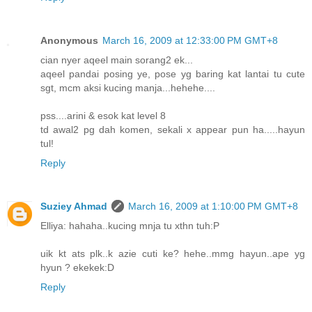
Anonymous
March 16, 2009 at 12:33:00 PM GMT+8
cian nyer aqeel main sorang2 ek...
aqeel pandai posing ye, pose yg baring kat lantai tu cute
sgt, mcm aksi kucing manja...hehehe....
pss....arini & esok kat level 8
td awal2 pg dah komen, sekali x appear pun ha.....hayun
tul!
Reply
Suziey Ahmad
March 16, 2009 at 1:10:00 PM GMT+8
Elliya: hahaha..kucing mnja tu xthn tuh:P
uik kt ats plk..k azie cuti ke? hehe..mmg hayun..ape yg
hyun ? ekekek:D
Reply