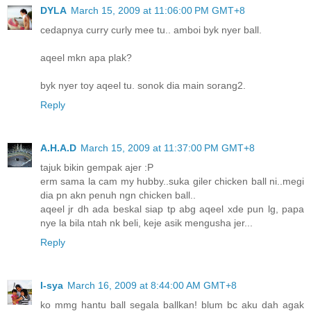
DYLA
March 15, 2009 at 11:06:00 PM GMT+8
cedapnya curry curly mee tu.. amboi byk nyer ball.
aqeel mkn apa plak?
byk nyer toy aqeel tu. sonok dia main sorang2.
Reply
A.H.A.D
March 15, 2009 at 11:37:00 PM GMT+8
tajuk bikin gempak ajer :P
erm sama la cam my hubby..suka giler chicken ball ni..megi
dia pn akn penuh ngn chicken ball..
aqeel jr dh ada beskal siap tp abg aqeel xde pun lg, papa
nye la bila ntah nk beli, keje asik mengusha jer...
Reply
I-sya
March 16, 2009 at 8:44:00 AM GMT+8
ko mmg hantu ball segala ballkan! blum bc aku dah agak