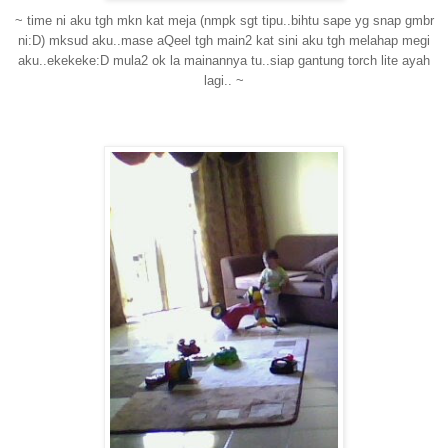
~ time ni aku tgh mkn kat meja (nmpk sgt tipu..bihtu sape yg snap gmbr
ni:D) mksud aku..mase aQeel tgh main2 kat sini aku tgh melahap megi
aku..ekekeke:D mula2 ok la mainannya tu..siap gantung torch lite ayah
lagi.. ~