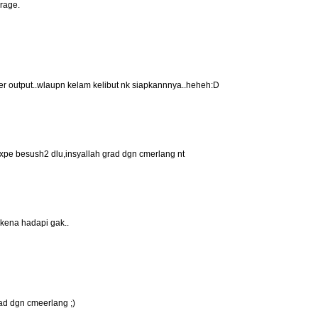
rage.
tter output..wlaupn kelam kelibut nk siapkannnya..heheh:D
xpe besush2 dlu,insyallah grad dgn cmerlang nt
 kena hadapi gak..
ad dgn cmeerlang ;)