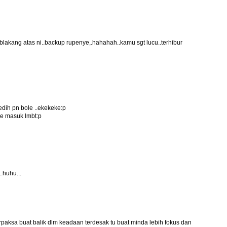
blakang atas ni..backup rupenye,.hahahah..kamu sgt lucu..terhibur
edih pn bole ..ekekeke:p
 je masuk lmbt:p
.huhu...
erpaksa buat balik dlm keadaan terdesak tu buat minda lebih fokus dan