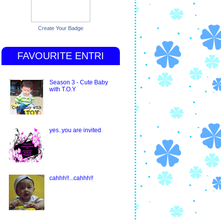
Create Your Badge
FAVOURITE ENTRI
Season 3 - Cute Baby
with T.O.Y
yes..you are invited
cahhh!!...cahhh!!