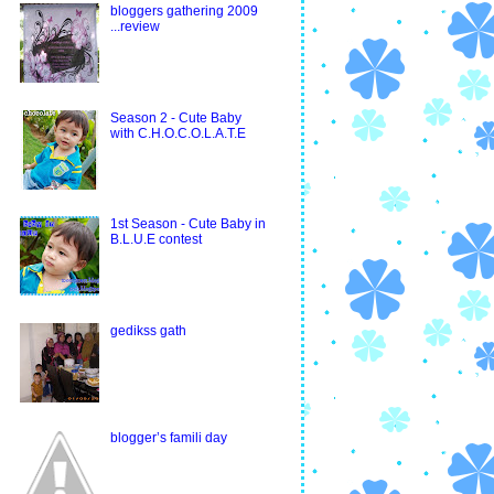
bloggers gathering 2009
...review
Season 2 - Cute Baby
with C.H.O.C.O.L.A.T.E
1st Season - Cute Baby in
B.L.U.E contest
gedikss gath
blogger’s famili day