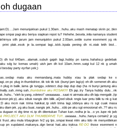
oh dugaan
jarum jam:D)….Jam menunjukkan pukul 1.30am…huhu..aku mash menatap skrin pc..bkn
ape smpai pagi aku beriya siapkan repot tu? Hehehe..besela..inila namanya student
ine..akhirnya stlh jarum jam menunjukkn pukul 2.00am..settle sume esenment yg nk
rint plak..esok je la..sempat lagi...iskk..kpala pening dh ni..otak letih btol…
ek:D) dh kul 640am…alamak..subuh gajah lagi..hubby pn sama..hahaha:p gedebak
2 aku sdg bz kemas umah) uish jam dh kol 10am..hmm..satgi kul 12 nk g umah
asl besday party eyrfan yek;)
emas..sedap mata aku memandang..mata hubby xtau la plak sedap ke x
.on pc plug in thumbdrive..tik tok tik tok (bunyi jam lagi:p) eh dh semenet dh aku
n plug in balik..lama gk tunggu..xdetect..dup dap dup dap (ha ni bunyi jantung aku
finally..sah..mmg sah..
thumbdrive aku ROSAK!!!!
Eh jap..try Tanya hubby dulu…nk
lak..huhu.. “xleh la yang..xdetect” uwaaaaaa…saat ni airmata aku dh laju mengalir..(tp
onon jek:p)..aku sibuk nangis dlm bilik..aQeel sibuk nngis luar pntu bilik tu nk g kat
ek:D aku mcm nak trima hakikat..tp xleh trima lagi..sbbnya aku rs sgt cuak masa
aku diam jek..yg aku buat..nangis jek..huhu…sbb pe aku sgt emosional eh..?? aku rs
a dugaan ni dtg time ni..tp dh ditentukan Tuhan kan..redha je la…o ye..lupe nk jwb
 PROJECT AKU DLM THUMBDRIVE TU!!...
uwaaaa…huhu..hanya certain2 je yg
t frust..aku mula trbaygkan hr2 yg lps..smpai lewat mlm aku tido nk menyettlekan
kup pn xupdated..makanya..dgn berat hati..aku trpksa
RE-DO
those esenment n