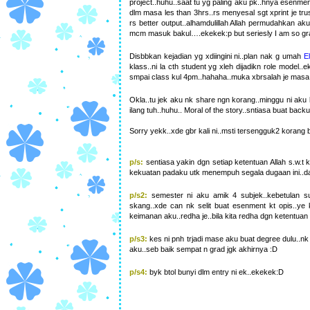
project..huhu..saat tu yg paling aku pk..hnya esenme
dlm masa les than 3hrs..rs menyesal sgt xprint je tru
rs better output..alhamdulillah Allah permudahkan a
mcm masuk bakul….ekekek:p but seriesly I am so gratef
Disbbkan kejadian yg xdiingini ni..plan nak g umah
El
klass..ni la cth student yg xleh dijadikn role model..
smpai class kul 4pm..hahaha..muka xbrsalah je masa
Okla..tu jek aku nk share ngn korang..minggu ni aku 
ilang tuh..huhu.. Moral of the story..sntiasa buat backup
Sorry yekk..xde gbr kali ni..msti tersengguk2 korang 
p/s:
sentiasa yakin dgn setiap ketentuan Allah s.w.t
kekuatan padaku utk menempuh segala dugaan ini..d
p/s2:
semester ni aku amik 4 subjek..kebetulan su
skang..xde can nk selit buat esenment kt opis..ye
keimanan aku..redha je..bila kita redha dgn ketentua
p/s3:
kes ni pnh trjadi mase aku buat degree dulu..nk
aku..seb baik sempat n grad jgk akhirnya :D
p/s4:
byk btol bunyi dlm entry ni ek..ekekek:D