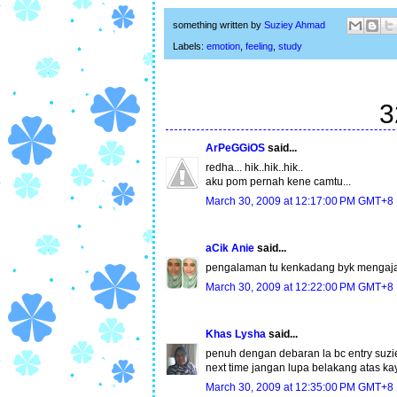
something written by
Suziey Ahmad
Labels:
emotion
,
feeling
,
study
3
ArPeGGiOS
said...
redha... hik..hik..hik..
aku pom pernah kene camtu...
March 30, 2009 at 12:17:00 PM GMT+8
aCik Anie
said...
pengalaman tu kenkadang byk mengajar 
March 30, 2009 at 12:22:00 PM GMT+8
Khas Lysha
said...
penuh dengan debaran la bc entry suziey
next time jangan lupa belakang atas kay
March 30, 2009 at 12:35:00 PM GMT+8