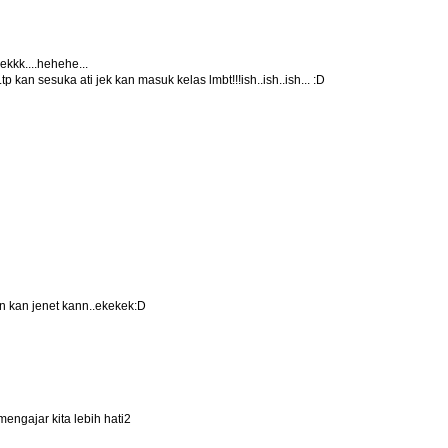
kkk....hehehe...
tp kan sesuka ati jek kan masuk kelas lmbt!!!ish..ish..ish... :D
an kan jenet kann..ekekek:D
engajar kita lebih hati2