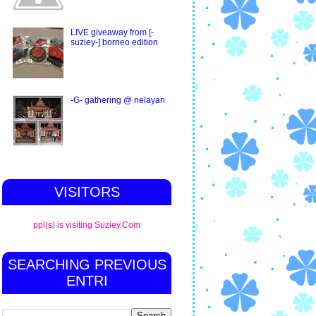
LIVE giveaway from [-
suziey-] borneo edition
-G- gathering @ nelayan
VISITORS
ppl(s) is visiting Suziey.Com
SEARCHING PREVIOUS
ENTRI