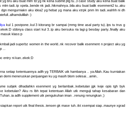
nt yg bru aku buat mlm td yg nk kena submit ptg tu..3 case study aku kena buat balik
s mlm tadi..tp xpela..bende nk jadi..hikmahnya..bila aku buat balik esenment2 tu..aku
ku dgn mengurniakn aku idea2 yg hebat yg mana aku xtrpk pnm lm tadi..wahhh ni dh
ull..alhamdulillah :)
liya
kul 1 postpone..kul 3 kitorang br sampai (mmg time asal party tu)..lps tu trus g
ekekek:D sbbnya class start kul 3..tp aku bersuka ria lagi g besday party..finally aku
 masuk klass:p
kmbali jadi superbz women in the world..nk recover balik esenment n project aku yg
 ...
bc entry ni kan..ekek:D
 krna setiap ketentuannya adlh yg TERBAIK utk hambanya .. ya Allah..Kau kurniakan
an demi meneruskan perjuangan ku yg masih blom selesai…amin..
me subjek dihadiahkn esenment yg berlambak..kebetulan jgk keje opis tgh byk
 ke kebetulan? Aku rs lbh tepat ketentuan Allah utk menguji tahap kesabaran dan
n Tuhan..ia adlh supplement utk pengukuhan iman ..renung renungkan ;)
 siapkan report utk final thesis..tensen gk mase tuh..tkt xsempat siap..maunye xgrad