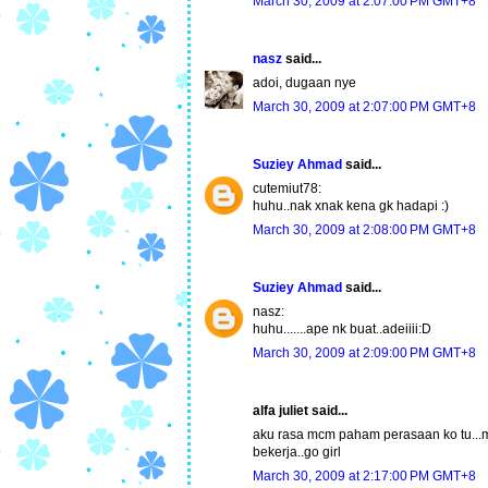
March 30, 2009 at 2:07:00 PM GMT+8
nasz
said...
adoi, dugaan nye
March 30, 2009 at 2:07:00 PM GMT+8
Suziey Ahmad
said...
cutemiut78:
huhu..nak xnak kena gk hadapi :)
March 30, 2009 at 2:08:00 PM GMT+8
Suziey Ahmad
said...
nasz:
huhu.......ape nk buat..adeiiii:D
March 30, 2009 at 2:09:00 PM GMT+8
alfa juliet said...
aku rasa mcm paham perasaan ko tu...m
bekerja..go girl
March 30, 2009 at 2:17:00 PM GMT+8