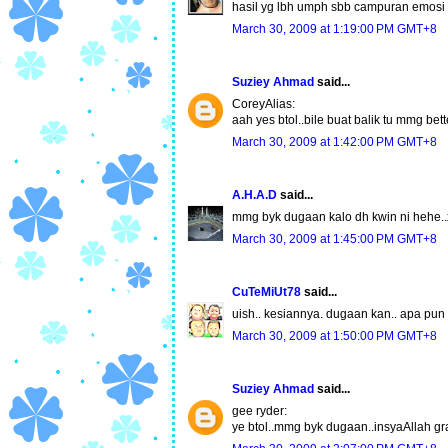
hasil yg lbh umph sbb campuran emosi 
March 30, 2009 at 1:19:00 PM GMT+8
Suziey Ahmad
said...
CoreyAlias:
aah yes btol..bile buat balik tu mmg be
March 30, 2009 at 1:42:00 PM GMT+8
A.H.A.D
said...
mmg byk dugaan kalo dh kwin ni hehe..
March 30, 2009 at 1:45:00 PM GMT+8
CuTeMiUt78
said...
uish.. kesiannya. dugaan kan.. apa pun
March 30, 2009 at 1:50:00 PM GMT+8
Suziey Ahmad
said...
gee ryder:
ye btol..mmg byk dugaan..insyaAllah gr