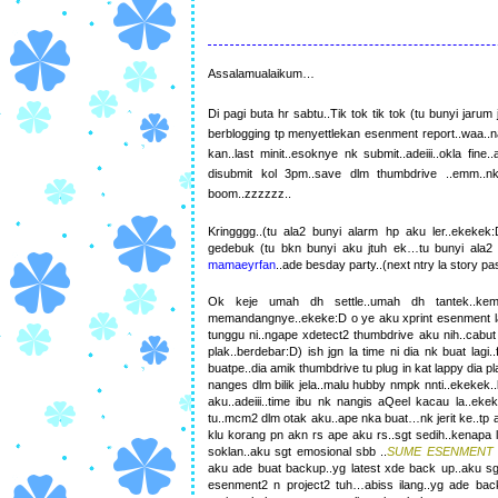
Assalamualaikum…
Di pagi buta hr sabtu..Tik tok tik tok (tu bunyi 
berblogging tp menyettlekan esenment report..waa..n
kan..last minit..esoknye nk submit..adeiii..okla f
disubmit kol 3pm..save dlm thumbdrive ..emm..nk p
boom..zzzzzz..
Kringggg..(tu ala2 bunyi alarm hp aku ler..ekek
gedebuk (tu bkn bunyi aku jtuh ek…tu bunyi ala
mamaeyrfan
..ade besday party..(next ntry la story p
Ok keje umah dh settle..umah dh tantek..k
memandangnye..ekeke:D o ye aku xprint esenment lagi.
tunggu ni..ngape xdetect2 thumbdrive aku nih..cabut 
plak..berdebar:D) ish jgn la time ni dia nk buat lagi..
buatpe..dia amik thumbdrive tu plug in kat lappy dia p
nanges dlm bilik jela..malu hubby nmpk nnti..ekekek..k
aku..adeiii..time ibu nk nangis aQeel kacau la..ek
tu..mcm2 dlm otak aku..ape nka buat…nk jerit ke..tp 
klu korang pn akn rs ape aku rs..sgt sedih..kenapa l
soklan..aku sgt emosional sbb ..
SUME ESENMENT &
aku ade buat backup..yg latest xde back up..aku sg
esenment2 n project2 tuh…abiss ilang..yg ade bac