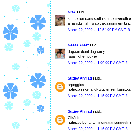
NizA
said...
ku nak tumpang sedih ke nak nyengih ee
alhamdulillah...siap gak asignment tuh...
March 30, 2009 at 12:54:00 PM GMT+8
Neeza.Areef
said...
dugaan demi dugaan ya
rasa nk hempuk je
March 30, 2009 at 1:00:00 PM GMT+8
Suziey Ahmad
said...
arpeggios:
hoho..pnh kena jgk..sgt tensen kann..k
March 30, 2009 at 1:15:00 PM GMT+8
Suziey Ahmad
said...
CikAnie:
huhu..ye benar tu...mengajar sungguh..m
March 30, 2009 at 1:16:00 PM GMT+8