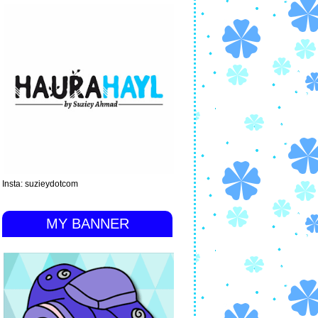
Insta: suzieydotcom
MY BANNER