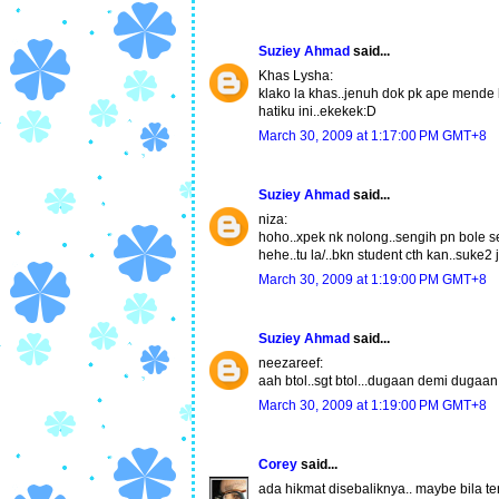
Suziey Ahmad
said...
Khas Lysha:
klako la khas..jenuh dok pk ape mende 
hatiku ini..ekekek:D
March 30, 2009 at 1:17:00 PM GMT+8
Suziey Ahmad
said...
niza:
hoho..xpek nk nolong..sengih pn bole s
hehe..tu la/..bkn student cth kan..suke2
March 30, 2009 at 1:19:00 PM GMT+8
Suziey Ahmad
said...
neezareef:
aah btol..sgt btol...dugaan demi dugaan.
March 30, 2009 at 1:19:00 PM GMT+8
Corey
said...
ada hikmat disebaliknya.. maybe bila t