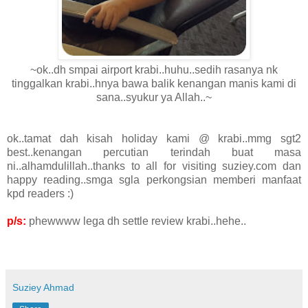
~ok..dh smpai airport krabi..huhu..sedih rasanya nk
tinggalkan krabi..hnya bawa balik kenangan manis kami di
sana..syukur ya Allah..~
ok..tamat dah kisah holiday kami @ krabi..mmg sgt2
best..kenangan percutian terindah buat masa
ni..alhamdulillah..thanks to all for visiting suziey.com dan
happy reading..smga sgla perkongsian memberi manfaat
kpd readers :)
p/s:
phewwww lega dh settle review krabi..hehe..
Suziey Ahmad