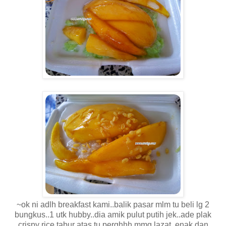
~ok ni adlh breakfast kami..balik pasar mlm tu beli lg 2
bungkus..1 utk hubby..dia amik pulut putih jek..ade plak
crispy rice tabur atas tu.perghhh mmg lazat..enak dan