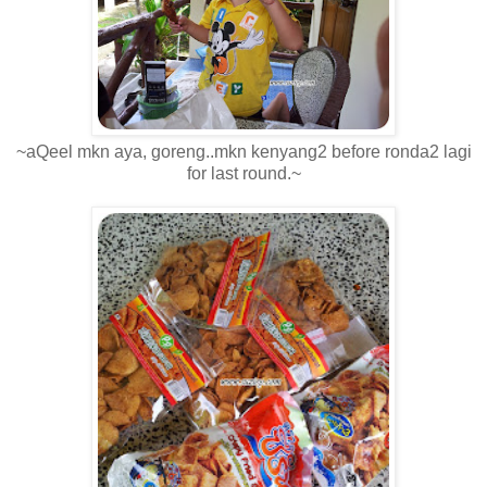
~aQeel mkn aya, goreng..mkn kenyang2 before ronda2 lagi
for last round.~