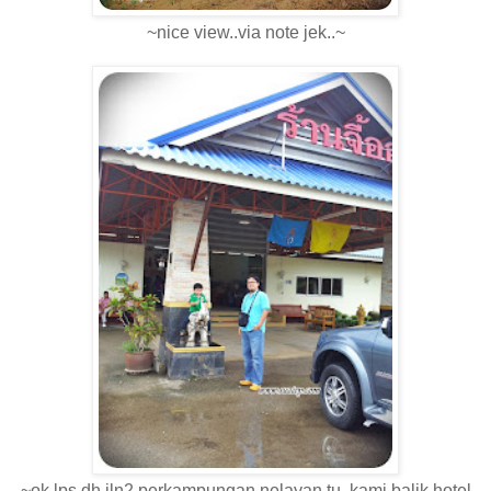
~nice view..via note jek..~
~ok lps dh jln2 perkampungan nelayan tu..kami balik hotel