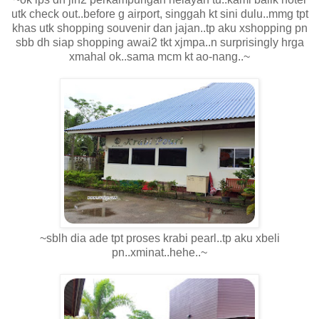
utk check out..before g airport, singgah kt sini dulu..mmg tpt
khas utk shopping souvenir dan jajan..tp aku xshopping pn
sbb dh siap shopping awai2 tkt xjmpa..n surprisingly hrga
xmahal ok..sama mcm kt ao-nang..~
~sblh dia ade tpt proses krabi pearl..tp aku xbeli
pn..xminat..hehe..~