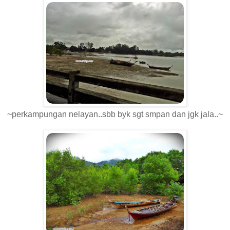
~perkampungan nelayan..sbb byk sgt smpan dan jgk jala..~