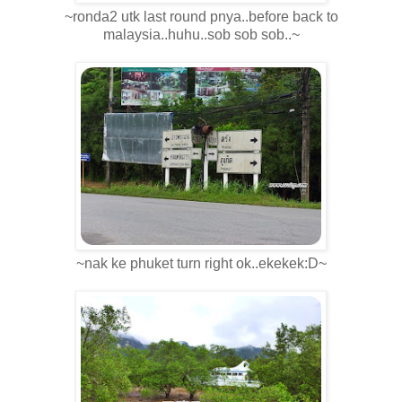
~ronda2 utk last round pnya..before back to
malaysia..huhu..sob sob sob..~
~nak ke phuket turn right ok..ekekek:D~