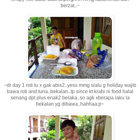
berzat..~
~dr day 1 roti tu x gak abis2..yess mmg slalu g holiday wajib
bawa roti and tuna..bekalan..tp since kt krabi ni food halal
senang dpt plus enak2 belaka..so agk xberapa laku la
bekalan yg dibawa..hahhaa:p~