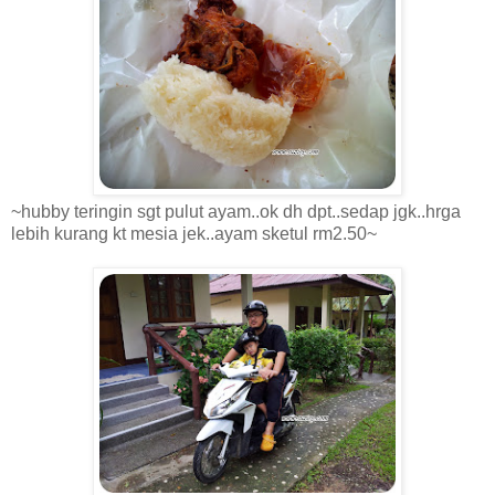
~hubby teringin sgt pulut ayam..ok dh dpt..sedap jgk..hrga
lebih kurang kt mesia jek..ayam sketul rm2.50~