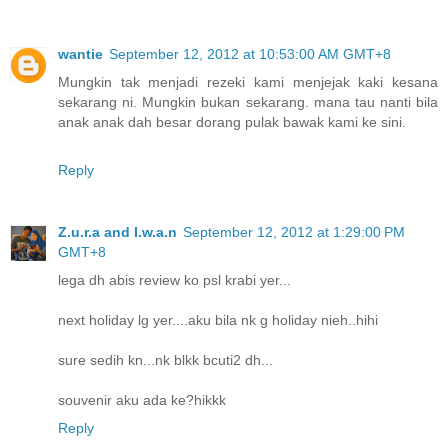
wantie
September 12, 2012 at 10:53:00 AM GMT+8
Mungkin tak menjadi rezeki kami menjejak kaki kesana
sekarang ni. Mungkin bukan sekarang. mana tau nanti bila
anak anak dah besar dorang pulak bawak kami ke sini.
Reply
Z.u.r.a and I.w.a.n
September 12, 2012 at 1:29:00 PM
GMT+8
lega dh abis review ko psl krabi yer...
next holiday lg yer....aku bila nk g holiday nieh..hihi
sure sedih kn...nk blkk bcuti2 dh...
souvenir aku ada ke?hikkk
Reply