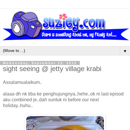
▼
Wednesday, September 12, 2012
sight seeing @ jetty village krabi
Assalamualaikum..
alaaa dh nk tiba ke penghujungnya..hehe..ok ni last episod
aku combined je..dah suntuk ni before our next
holiday..huhu..