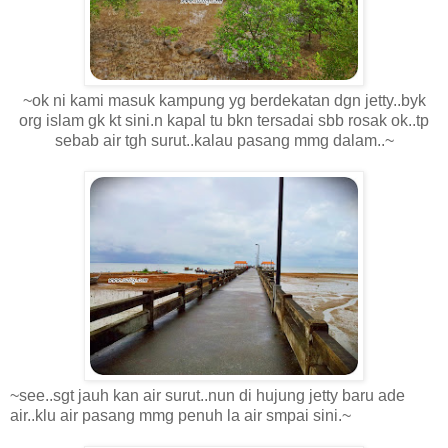
~ok ni kami masuk kampung yg berdekatan dgn jetty..byk
org islam gk kt sini.n kapal tu bkn tersadai sbb rosak ok..tp
sebab air tgh surut..kalau pasang mmg dalam..~
~see..sgt jauh kan air surut..nun di hujung jetty baru ade
air..klu air pasang mmg penuh la air smpai sini.~