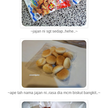
~jajan ni sgt sedap..hehe..~
~ape tah nama jajan ni..rasa dia mcm biskut bangkit..~