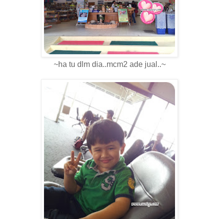
~ha tu dlm dia..mcm2 ade jual..~