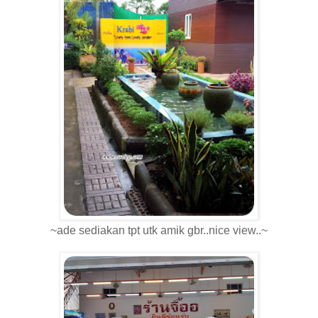
~ade sediakan tpt utk amik gbr..nice view..~