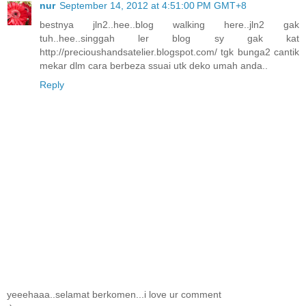
nur
September 14, 2012 at 4:51:00 PM GMT+8
bestnya jln2..hee..blog walking here..jln2 gak
tuh..hee..singgah ler blog sy gak kat
http://precioushandsatelier.blogspot.com/ tgk bunga2 cantik
mekar dlm cara berbeza ssuai utk deko umah anda..
Reply
yeeehaaa..selamat berkomen...i love ur comment