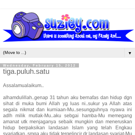
▼
Wednesday, February 15, 2012
tiga.puluh.satu
Assalamualaikum..
alhamdulillah..genap 31 tahun aku bernafas dan hidup dgn
sihat di muka bumi Allah yg luas ni..sukur ya Allah atas
segala nikmat dan kurniaan-Mu..sesungguhnya nyawa ini
adlh milik mutlak-Mu..aku sebgai hamba-Mu memegang
amanat utk menjaganya sebaik mungkin dan meneruskan
hidup berpaksikan landasan Islam yang telah Engkau
syariatkan..smga aku tidak tergelincir dr landasan syariat-Mu