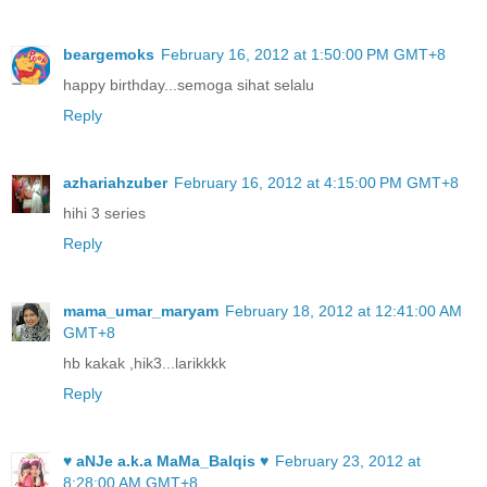
beargemoks
February 16, 2012 at 1:50:00 PM GMT+8
happy birthday...semoga sihat selalu
Reply
azhariahzuber
February 16, 2012 at 4:15:00 PM GMT+8
hihi 3 series
Reply
mama_umar_maryam
February 18, 2012 at 12:41:00 AM
GMT+8
hb kakak ,hik3...larikkkk
Reply
♥ aNJe a.k.a MaMa_Balqis ♥
February 23, 2012 at
8:28:00 AM GMT+8