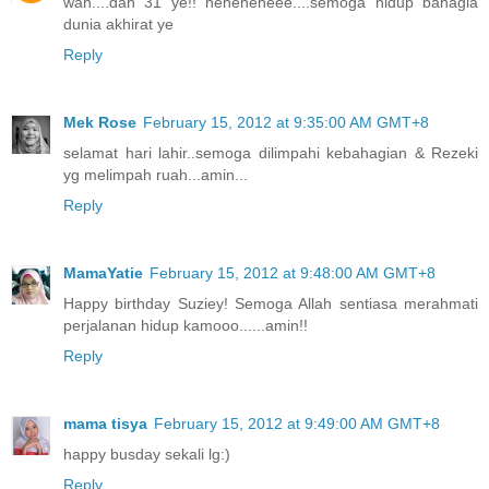
wah....dah 31 ye!! heheheheee....semoga hidup bahagia
dunia akhirat ye
Reply
Mek Rose
February 15, 2012 at 9:35:00 AM GMT+8
selamat hari lahir..semoga dilimpahi kebahagian & Rezeki
yg melimpah ruah...amin...
Reply
MamaYatie
February 15, 2012 at 9:48:00 AM GMT+8
Happy birthday Suziey! Semoga Allah sentiasa merahmati
perjalanan hidup kamooo......amin!!
Reply
mama tisya
February 15, 2012 at 9:49:00 AM GMT+8
happy busday sekali lg:)
Reply