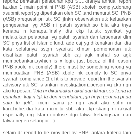
report2 berkaitan pelaburan kpd SC..kiranya annual report
la..dan 1 main point ni PNB (ASB) xboleh comply..dorang
xsubmit report yg diperlukan oleh SC..and menurut SC, PNB
(ASB) xrequest pn utk SC jlnkn observation utk keluarkan
pengesahan yg ASB ni patuh syariah..so bila aku tnya
kenapa n kenapa..finally dia ckp la..utk syarikat yg
melakukan pelaburan yg patuh syariah dan tersenarai dlm
SC pnya list of Islamic fund, ade caj yg dikenakan dan dia
kata selalunya sstgh syarikat xhntar permohonan utk
disahkan patuh syariah sbb caj agk mahal so agk
membebankan..(which is x logik just becoz of tht reason
PNB xbole nk comply)..there must be something wrong yg
membuatkan PNB (ASB) xbole nk comply to SC pnya
syariah compliance (1 of it is to provide report frm the syariah
advisory utk SC jalankan investigation)..person yg ckp ngn
aku tu pesan.
."kita ni dikurniakan akal dan fikiran, so kena la
gunakan, kaji n tgk la dgn mendalam..jgn hnya pegang pada
satu tu jek"
.. mcm sama je ngn ayat aku sblm ni
kan..hehe..dia kata mcm tu sbb aku ckp skang ni rakyat
especially org Islam confuse dgn fatwa kebangsaan dan
fatwa negeri selangor.. :)
selain dr report to be provided by PNB, antara kriteria lain