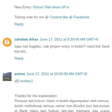
New Entry:
Yuhuu! Nak show off ni
Tolong vote for me @
Contest like @ Facebook
Reply
zahidah dihaz
June 17, 2011 at 9:29:00 AM GMT+8
lupa nak bagitau, nak pinjam entry ni boleh? nanti link back
kat sini...
Reply
areina
June 17, 2011 at 10:06:00 AM GMT+8
@
[-suziey-]
Thanks for the explanation.
Perasan tak,hukum Islam ni boleh digunapakai oleh semua,
boleh melindungi semua..ramai non-Muslim pun berurusan
di Bank Islam..tapi hukum lain-lain memang kita orang