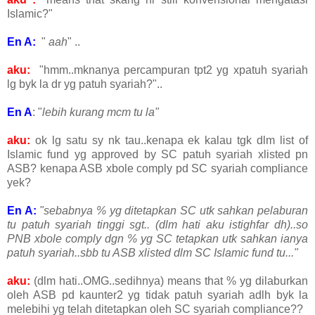
Islamic?"
En A:
"
aah
" ..
aku:
"hmm..mknanya percampuran tpt2 yg xpatuh syariah
lg byk la dr yg patuh syariah?"..
En A
: "
lebih kurang mcm tu la"
aku:
ok lg satu sy nk tau..kenapa ek kalau tgk dlm list of
Islamic fund yg approved by SC patuh syariah xlisted pn
ASB? kenapa ASB xbole comply pd SC syariah compliance
yek?
En A:
"sebabnya % yg ditetapkan SC utk sahkan pelaburan
tu patuh syariah tinggi sgt.. (dlm hati aku istighfar dh)..so
PNB xbole comply dgn % yg SC tetapkan utk sahkan ianya
patuh syariah..sbb tu ASB xlisted dlm SC Islamic fund tu..."
aku:
(dlm hati..OMG..sedihnya) means that % yg dilaburkan
oleh ASB pd kaunter2 yg tidak patuh syariah adlh byk la
melebihi yg telah ditetapkan oleh SC syariah compliance??