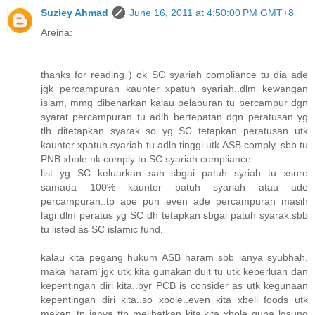
Suziey Ahmad
June 16, 2011 at 4:50:00 PM GMT+8
Areina:
thanks for reading ) ok SC syariah compliance tu dia ade
jgk percampuran kaunter xpatuh syariah..dlm kewangan
islam, mmg dibenarkan kalau pelaburan tu bercampur dgn
syarat percampuran tu adlh bertepatan dgn peratusan yg
tlh ditetapkan syarak..so yg SC tetapkan peratusan utk
kaunter xpatuh syariah tu adlh tinggi utk ASB comply..sbb tu
PNB xbole nk comply to SC syariah compliance.
list yg SC keluarkan sah sbgai patuh syriah tu xsure
samada 100% kaunter patuh syariah atau ade
percampuran..tp ape pun even ade percampuran masih
lagi dlm peratus yg SC dh tetapkan sbgai patuh syarak.sbb
tu listed as SC islamic fund.
kalau kita pegang hukum ASB haram sbb ianya syubhah,
maka haram jgk utk kita gunakan duit tu utk keperluan dan
kepentingan diri kita..byr PCB is consider as utk kegunaan
kepentingan diri kita..so xbole..even kita xbeli foods utk
makan..tp ianya ttp melibatkan kita.kita xbole guna lgsung