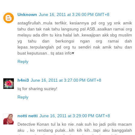
Unknown
June 16, 2011 at 3:26:00 PM GMT+8
astagfirullah..mula terfikir, kesiannya pd org yg xnk amik
tahu dan tak nak tahu langsung psl ASB..asalkan ramai org
melayu ada dlm tu kira halal lah..kewajipan akk sbg muslim
yg tahu dan berkongsi ngan org ramai dah
lepas..terpulanglah pd org tu sendiri nak amik tahu dan
buat keputusan.. tq atas info♥
Reply
h4ni3
June 16, 2011 at 3:27:00 PM GMT+8
tq for sharing suziey!
Reply
notti netti
June 16, 2011 at 3:29:00 PM GMT+8
Detective Konan tul la ko nie..nak suh ko jadi polis macam
aku , ko rendang pulak...kih kih kih...tapi aku banggalah