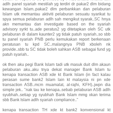
adlh panel syariah mestilah yg terdiri dr pakar2 dlm bidang
kewangan Islam..pakar2 dlm perbankkan dan pelaburan
Islam utk memantau aktiviti pelaburan sesuatu syarikat tu
spya semua pelaburan adlh sah mengikut syarak..SC hnya
akn memantau dan investigate based on the syariah
advisory syrkt tu..ade peratus2 yg ditetapkan oleh SC utk
pelaburan di dalam kaunter2 yg tidak patuh syariah..so sbb
tu panel syariah PNB perlu kemukakan report berkenaan
peratusan tu kpd SC..malangnya PNB xboleh nk
provide..sbb tu SC tidak boleh sahkan ASB sebagai fund yg
patuh syariah..
ok then aku pegi Bank Islam tadi utk masuk duit dlm akaun
pelaburan aku..aku tnya dekat manager Bank Islam tu
kenapa transaction ASB xde kt Bank Islam (in fact kalau
perasan sume bank2 Islam lain kt malaysia ni pn xde
transaction ASB..mcm muamalat, al-rajhi, KFH)..jwpn dia
simple jek.. "nak tau ke kenapa..sebab pelaburan ASB adlh
syubhah..setiap yg syubhah Bank Islam mmg xkan terima
sbb Bank Islam adlh syariah compliance.."
kenapa transaction TH xde kt bank2 konvensional kt