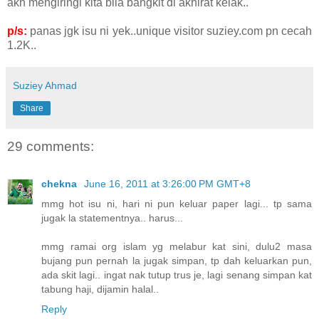
akn mengiringi kita bila bangkit di akhirat kelak..
p/s:
panas jgk isu ni yek..unique visitor suziey.com pn cecah
1.2K..
Suziey Ahmad
Share
29 comments:
chekna
June 16, 2011 at 3:26:00 PM GMT+8
mmg hot isu ni, hari ni pun keluar paper lagi... tp sama
jugak la statementnya.. harus...
mmg ramai org islam yg melabur kat sini, dulu2 masa
bujang pun pernah la jugak simpan, tp dah keluarkan pun,
ada skit lagi.. ingat nak tutup trus je, lagi senang simpan kat
tabung haji, dijamin halal..
Reply