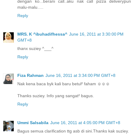
dengan ko...berani call..aku nak call pizza deliverypun
malu-malu.....
Reply
MRS. K ^ibuhadifhessa^
June 16, 2011 at 3:30:00 PM
GMT+8
thanx suziey ^___^
Reply
Fiza Rahman
June 16, 2011 at 3:34:00 PM GMT+8
Nak kena baca byk kali baru betul² faham ☺☺☺
Thanks suziey. Info yang sangat² bagus.
Reply
Ummi Salsabila
June 16, 2011 at 4:05:00 PM GMT+8
Bagus semua clarification ttg asb di sini.Thanks kak suziey.