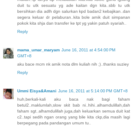
duit tu utk sesuatu yg ade kaitan dgn kita..sbb tu utk
bersihkan dia adlh dgn salurkan kpd badan2 kebajikan..dan
segera keluar dr pelaburan..kita bole amik duit simpanan
pokok kita shja dan transfer ke tpt yg yakin patuh syariah..
Reply
mama_umar_maryam
June 16, 2011 at 4:54:00 PM
GMT+8
aku bace mcm nk amik nota dlm kuliah nih ;)..thanks suziey
Reply
Ummi Eisya&Amani
June 16, 2011 at 5:14:00 PM GMT+8
huh,berkali-kali aku baca nak bagi faham
betul2..maklumlah,slow skit bab ni..hihi..alhamdulillah,dah
faham sgt..alhamdulillah juga,dah keluarkan semua duit kat
c2..tapi sedih ngan orang yang bile kita ckp,dia masih lagi
berpegang pada pandangan umum tu..