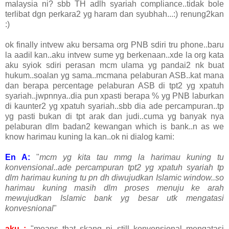
malaysia ni? sbb TH adlh syariah compliance..tidak bole
terlibat dgn perkara2 yg haram dan syubhah...:) renung2kan
:)
ok finally intvew aku bersama org PNB sdiri tru phone..baru
la aadil kan..aku intvew sume yg berkenaan..xde la org kata
aku syiok sdiri perasan mcm ulama yg pandai2 nk buat
hukum..soalan yg sama..mcmana pelaburan ASB..kat mana
dan berapa percentage pelaburan ASB di tpt2 yg xpatuh
syariah..jwpnnya..dia pun xpasti berapa % yg PNB laburkan
di kaunter2 yg xpatuh syariah..sbb dia ade percampuran..tp
yg pasti bukan di tpt arak dan judi..cuma yg banyak nya
pelaburan dlm badan2 kewangan which is bank..n as we
know harimau kuning la kan..ok ni dialog kami:
En A:
"
mcm yg kita tau mmg la harimau kuning tu
konvensional..ade percampuran tpt2 yg xpatuh syariah tp
dlm harimau kuning tu pn dh diwujudkan Islamic window..so
harimau kuning masih dlm proses menuju ke arah
mewujudkan Islamic bank yg besar utk mengatasi
konvesnional
"
aku :
"means that skang ni still konvensional mengatasi