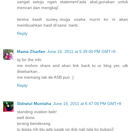
sangat setuju ngan statement'ada akal,gunakan untuk
mencari dan mengkaji'..
terima kasih suziey..moga usaha murni ko ni akan
membuahkan hasil di'sana' nanti..
Reply
Mama Zharfan
June 16, 2011 at 5:39:00 PM GMT+8
tq for the info
me mohon share and akan link back to ur blog yer, utk
disebarkan..
me memang tak de ASB pun :)
Reply
Sidratul Muntaha
June 16, 2011 at 6:47:00 PM GMT+8
standing ovation beb!
well done.
terang benderang.
tu lepas nih,klu ade jugak yg dok nak tala ko bukan2..