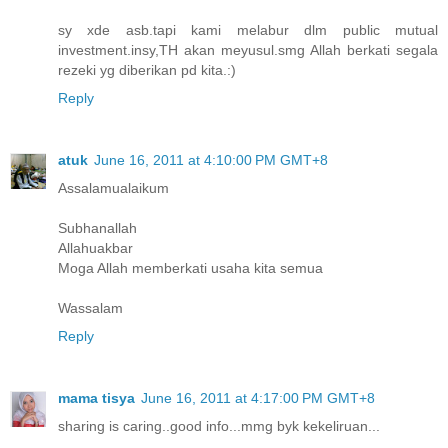
sy xde asb.tapi kami melabur dlm public mutual
investment.insy,TH akan meyusul.smg Allah berkati segala
rezeki yg diberikan pd kita.:)
Reply
atuk
June 16, 2011 at 4:10:00 PM GMT+8
Assalamualaikum
Subhanallah
Allahuakbar
Moga Allah memberkati usaha kita semua
Wassalam
Reply
mama tisya
June 16, 2011 at 4:17:00 PM GMT+8
sharing is caring..good info...mmg byk kekeliruan...