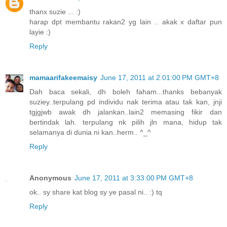
thanx suzie ... :)
harap dpt membantu rakan2 yg lain .. akak x daftar pun
layie :)
Reply
mamaarifakeemaisy
June 17, 2011 at 2:01:00 PM GMT+8
Dah baca sekali, dh boleh faham...thanks bebanyak
suziey..terpulang pd individu nak terima atau tak kan, jnji
tgjgjwb awak dh jalankan..lain2 memasing fikir dan
bertindak lah. terpulang nk pilih jln mana, hidup tak
selamanya di dunia ni kan..herm.. ^_^
Reply
Anonymous
June 17, 2011 at 3:33:00 PM GMT+8
ok.. sy share kat blog sy ye pasal ni.. :) tq
Reply