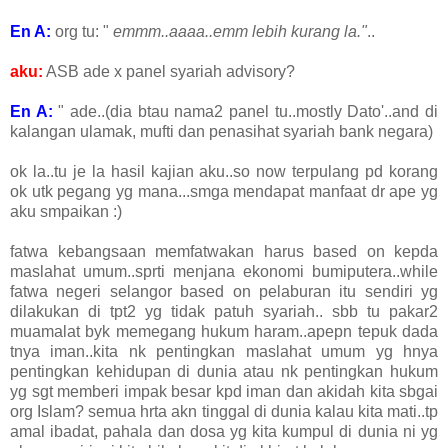
En A:
org tu: "
emmm..aaaa..emm lebih kurang la."
..
aku:
ASB ade x panel syariah advisory?
En A:
" ade..(dia btau nama2 panel tu..mostly Dato'..and di
kalangan ulamak, mufti dan penasihat syariah bank negara)
ok la..tu je la hasil kajian aku..so now terpulang pd korang
ok utk pegang yg mana...smga mendapat manfaat dr ape yg
aku smpaikan :)
fatwa kebangsaan memfatwakan harus based on kepda
maslahat umum..sprti menjana ekonomi bumiputera..while
fatwa negeri selangor based on pelaburan itu sendiri yg
dilakukan di tpt2 yg tidak patuh syariah.. sbb tu pakar2
muamalat byk memegang hukum haram..apepn tepuk dada
tnya iman..kita nk pentingkan maslahat umum yg hnya
pentingkan kehidupan di dunia atau nk pentingkan hukum
yg sgt memberi impak besar kpd iman dan akidah kita sbgai
org Islam? semua hrta akn tinggal di dunia kalau kita mati..tp
amal ibadat, pahala dan dosa yg kita kumpul di dunia ni yg