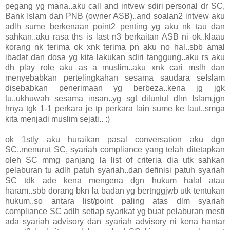
pegang yg mana..aku call and intvew sdiri personal dr SC,
Bank Islam dan PNB (owner ASB)..and soalan2 intvew aku
adlh sume berkenaan point2 penting yg aku nk tau dan
sahkan..aku rasa ths is last n3 berkaitan ASB ni ok..klaau
korang nk terima ok xnk terima pn aku no hal..sbb amal
ibadat dan dosa yg kita lakukan sdiri tanggung..aku rs aku
dh play role aku as a muslim..aku xnk cari mslh dan
menyebabkan pertelingkahan sesama saudara seIslam
disebabkan penerimaan yg berbeza..kena jg jgk
tu..ukhuwah sesama insan..yg sgt dituntut dlm Islam.jgn
hnya tgk 1-1 perkara je tp perkara lain sume ke laut..smga
kita menjadi muslim sejati.. :)
ok 1stly aku huraikan pasal conversation aku dgn
SC..menurut SC, syariah compliance yang telah ditetapkan
oleh SC mmg panjang la list of criteria dia utk sahkan
pelaburan tu adlh patuh syariah..dan definisi patuh syariah
SC tdk ade kena mengena dgn hukum halal atau
haram..sbb dorang bkn la badan yg bertnggjwb utk tentukan
hukum..so antara list/point paling atas dlm syariah
compliance SC adlh setiap syarikat yg buat pelaburan mesti
ada syariah advisory dan syariah advisory ni kena hantar