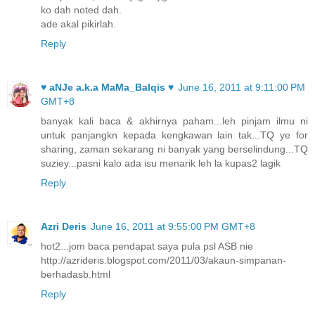
ko dah noted dah.
ade akal pikirlah.
Reply
♥ aNJe a.k.a MaMa_Balqis ♥
June 16, 2011 at 9:11:00 PM
GMT+8
banyak kali baca & akhirnya paham...leh pinjam ilmu ni
untuk panjangkn kepada kengkawan lain tak...TQ ye for
sharing, zaman sekarang ni banyak yang berselindung...TQ
suziey...pasni kalo ada isu menarik leh la kupas2 lagik
Reply
Azri Deris
June 16, 2011 at 9:55:00 PM GMT+8
hot2...jom baca pendapat saya pula psl ASB nie
http://azrideris.blogspot.com/2011/03/akaun-simpanan-
berhadasb.html
Reply