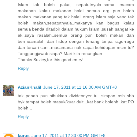
Islam tak boleh pakai, sepatutnyala..sama macam
makanan...kalau makanan halal semua org pun boleh
makan..makanan yang tak halal..orang Islam saja yang tak
boleh makan,sepatutnyala..makanya kan bagus kalau
semua benda ditadbir dalam hukum Islam..susah sangat ke
ek..saya rasalah..semua orang pun boleh makan dan
bermuamalah dan hidup dengan tenang tanpa ragu-ragu
dan tercari-cari...macamana nak capai kehidupan mcm tu?
Tanggungjawab siapa? Mari kita renungkan..
Thanks Suziey,for this good entry!
Reply
AzianKhalil
June 17, 2011 at 11:16:00 AM GMT+8
tak penah pun sibukkan dividennyer tu...simpan asb sbb
byk tempat boleh masuk/kuar duit...kat bank bolehh..kat PO
boleh...
Reply
kurus
June 17, 2011 at 12:33:00 PM GMT+8