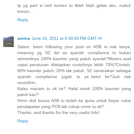
tp yg part si nett komen tu tkleh blah..gelak aku...malu2
konon...
Reply
areina
June 16, 2011 at 4:30:00 PM GMT+8
Salam, been following your post on ASB ni..nak tanya,
meaning yg SC list as syariah compliance tu bukan
semestinya 100% kaunter yang patuh syariah?Means asal
capai peratusan ditetapkan contohnya lebih 70%?Contoh,
80% kaunter patuh, 20% tak patuh, SC senaraikan sebagai
syariah compliance jugak la ye..betul ke?Just nak
reconfirm..
Kalau macam tu ok ke? Halal mesti 100% kaunter yang
patuh kan?
Hmm duit bonus ASB tu boleh ke guna untuk bayar cukai
pendapatan yang PCB tak cukup cover tu ek?
Thanks..and thanks for the very useful Info!
Reply