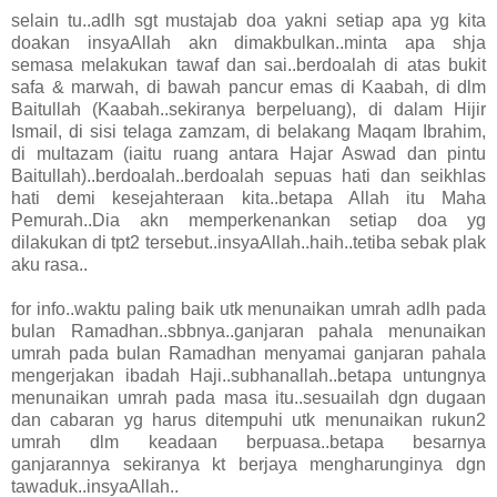
selain tu..adlh sgt mustajab doa yakni setiap apa yg kita
doakan insyaAllah akn dimakbulkan..minta apa shja
semasa melakukan tawaf dan sai..berdoalah di atas bukit
safa & marwah, di bawah pancur emas di Kaabah, di dlm
Baitullah (Kaabah..sekiranya berpeluang), di dalam Hijir
Ismail, di sisi telaga zamzam, di belakang Maqam Ibrahim,
di multazam (iaitu ruang antara Hajar Aswad dan pintu
Baitullah)..berdoalah..berdoalah sepuas hati dan seikhlas
hati demi kesejahteraan kita..betapa Allah itu Maha
Pemurah..Dia akn memperkenankan setiap doa yg
dilakukan di tpt2 tersebut..insyaAllah..haih..tetiba sebak plak
aku rasa..
for info..waktu paling baik utk menunaikan umrah adlh pada
bulan Ramadhan..sbbnya..ganjaran pahala menunaikan
umrah pada bulan Ramadhan menyamai ganjaran pahala
mengerjakan ibadah Haji..subhanallah..betapa untungnya
menunaikan umrah pada masa itu..sesuailah dgn dugaan
dan cabaran yg harus ditempuhi utk menunaikan rukun2
umrah dlm keadaan berpuasa..betapa besarnya
ganjarannya sekiranya kt berjaya mengharunginya dgn
tawaduk..insyaAllah..