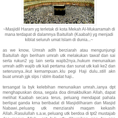
~Masjidil Haram yg terletak di kota Mekah Al-Mukarramah di
mana terdapat di dalamnya Baitullah (Kaabah) yg menjadi
kiblat seluruh umat Islam di dunia...~
as we know, Umrah adlh berziarah atau mengunjungi
Baitullah dgn beriham umrah utk melakukan tawaf dan sai
serta rukun2 yg lain serta wajib2nya..hukum menunaikan
umrah adlh wajib utk kali pertama dan sunat utk kali ke2 dan
seterusnya..ikut kemampuan..klu pegi Haji dulu..still akn
buat umrah jgk slps / sblm ibadat haji..
tersangat la byk kelebihan menunaikan umrah..ianya dpt
menghapuskan dosa, segala doa dimakbulkan Allah, dapat
melihat Kaabah secara terus, peluang mendapat pahala
berlipat ganda krna beribadat di Masjidilharam dan Masjid
Nabawi..peluang utk menziarahi maqam kekasih
Allah..Rasulullah s.a.w, peluang utk berdoa di tpt2 mustajab