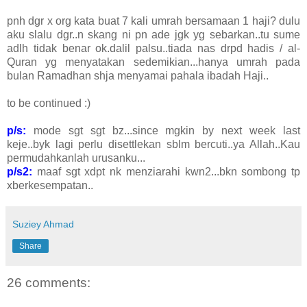
pnh dgr x org kata buat 7 kali umrah bersamaan 1 haji? dulu
aku slalu dgr..n skang ni pn ade jgk yg sebarkan..tu sume
adlh tidak benar ok.dalil palsu..tiada nas drpd hadis / al-
Quran yg menyatakan sedemikian...hanya umrah pada
bulan Ramadhan shja menyamai pahala ibadah Haji..
to be continued :)
p/s:
mode sgt sgt bz...since mgkin by next week last
keje..byk lagi perlu disettlekan sblm bercuti..ya Allah..Kau
permudahkanlah urusanku...
p/s2:
maaf sgt xdpt nk menziarahi kwn2...bkn sombong tp
xberkesempatan..
Suziey Ahmad
Share
26 comments: