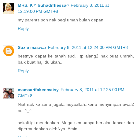
MRS. K ^ibuhadifhessa^
February 8, 2011 at
12:19:00 PM GMT+8
my parents pon nak pegi umah bulan depan
Reply
Suzie maswar
February 8, 2011 at 12:24:00 PM GMT+8
bestnye dapat ke tanah suci.. tp alang2 nak buat umrah,
baik buat haji dulukan..
Reply
mamaarifakeemaisy
February 8, 2011 at 12:25:00 PM
GMT+8
Niat nak ke sana jugak..Insyaallah..kena menyimpan awal2
ni.. ^_^
sekali lgi mendoakan..Moga semuanya berjalan lancar dan
dipermudahkan olehNya..Amin..