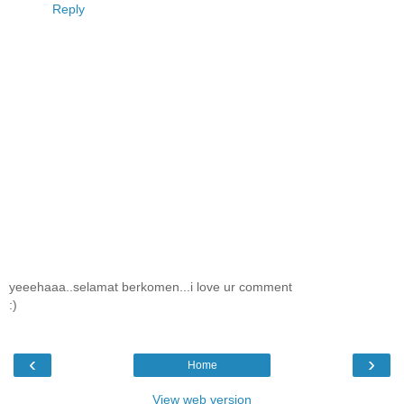
Reply
yeeehaaa..selamat berkomen...i love ur comment
:)
‹
›
Home
View web version