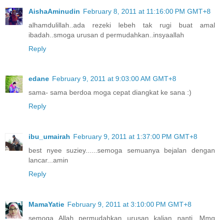
AishaAminudin
February 8, 2011 at 11:16:00 PM GMT+8
alhamdulillah..ada rezeki lebeh tak rugi buat amal
ibadah..smoga urusan d permudahkan..insyaallah
Reply
edane
February 9, 2011 at 9:03:00 AM GMT+8
sama- sama berdoa moga cepat diangkat ke sana :)
Reply
ibu_umairah
February 9, 2011 at 1:37:00 PM GMT+8
best nyee suziey......semoga semuanya bejalan dengan
lancar...amin
Reply
MamaYatie
February 9, 2011 at 3:10:00 PM GMT+8
semoga Allah permudahkan urusan kalian nanti. Mmg