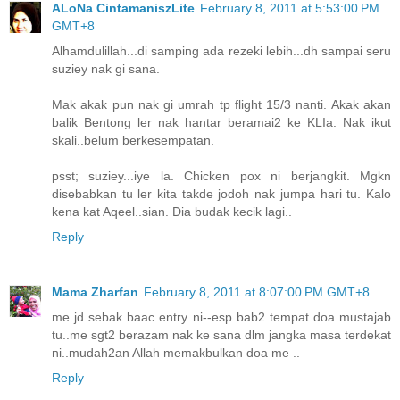
ALoNa CintamaniszLite
February 8, 2011 at 5:53:00 PM
GMT+8
Alhamdulillah...di samping ada rezeki lebih...dh sampai seru
suziey nak gi sana.
Mak akak pun nak gi umrah tp flight 15/3 nanti. Akak akan
balik Bentong ler nak hantar beramai2 ke KLIa. Nak ikut
skali..belum berkesempatan.
psst; suziey...iye la. Chicken pox ni berjangkit. Mgkn
disebabkan tu ler kita takde jodoh nak jumpa hari tu. Kalo
kena kat Aqeel..sian. Dia budak kecik lagi..
Reply
Mama Zharfan
February 8, 2011 at 8:07:00 PM GMT+8
me jd sebak baac entry ni--esp bab2 tempat doa mustajab
tu..me sgt2 berazam nak ke sana dlm jangka masa terdekat
ni..mudah2an Allah memakbulkan doa me ..
Reply