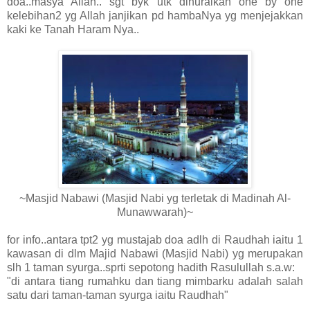
doa..masya Allah.. sgt byk utk dihuraikan one by one
kelebihan2 yg Allah janjikan pd hambaNya yg menjejakkan
kaki ke Tanah Haram Nya..
~Masjid Nabawi (Masjid Nabi yg terletak di Madinah Al-
Munawwarah)~
for info..antara tpt2 yg mustajab doa adlh di Raudhah iaitu 1
kawasan di dlm Majid Nabawi (Masjid Nabi) yg merupakan
slh 1 taman syurga..sprti sepotong hadith Rasulullah s.a.w:
"di antara tiang rumahku dan tiang mimbarku adalah salah
satu dari taman-taman syurga iaitu Raudhah"