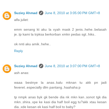
Suziey Ahmad
June 8, 2010 at 3:05:00 PM GMT+8
alfa juliet:
emm senang kt aku la xyah mask 2 jenis..hehe..belasah
je..tp kami la trpksa berkorban xmkn pedas sgt..hiks..
ok nnti aku amik..hehe..
Reply
Suziey Ahmad
June 8, 2010 at 3:07:00 PM GMT+8
ash anas:
waaa bestnye la anas..kalu mknan tu akk pn jadi
feveret..especially dlm pantang..haahaha:p
tp nmpk anas byk gk bende dia nk mkn kan..sonot tgk dia
mkn..shira..xpe ke kasi dia half boil egg tu?akk xtau kesan
dia..xde kesan ek kasi half boil to baby?