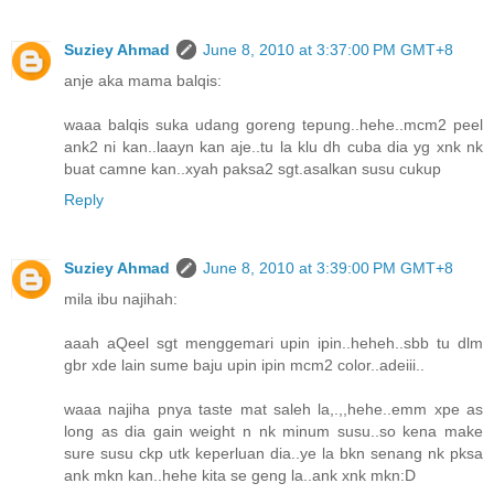
Suziey Ahmad
June 8, 2010 at 3:37:00 PM GMT+8
anje aka mama balqis:
waaa balqis suka udang goreng tepung..hehe..mcm2 peel
ank2 ni kan..laayn kan aje..tu la klu dh cuba dia yg xnk nk
buat camne kan..xyah paksa2 sgt.asalkan susu cukup
Reply
Suziey Ahmad
June 8, 2010 at 3:39:00 PM GMT+8
mila ibu najihah:
aaah aQeel sgt menggemari upin ipin..heheh..sbb tu dlm
gbr xde lain sume baju upin ipin mcm2 color..adeiii..
waaa najiha pnya taste mat saleh la,.,,hehe..emm xpe as
long as dia gain weight n nk minum susu..so kena make
sure susu ckp utk keperluan dia..ye la bkn senang nk pksa
ank mkn kan..hehe kita se geng la..ank xnk mkn:D