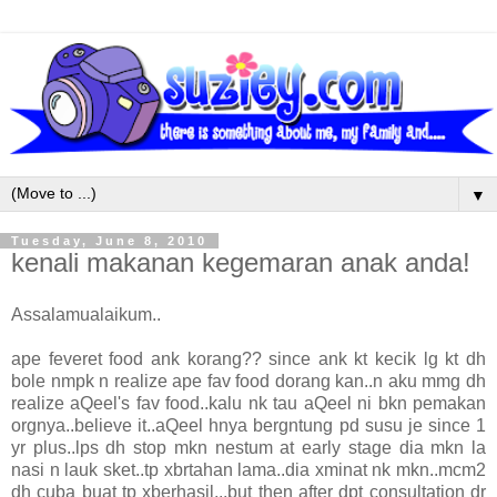
▼
Tuesday, June 8, 2010
kenali makanan kegemaran anak anda!
Assalamualaikum..
ape feveret food ank korang?? since ank kt kecik lg kt dh
bole nmpk n realize ape fav food dorang kan..n aku mmg dh
realize aQeel's fav food..kalu nk tau aQeel ni bkn pemakan
orgnya..believe it..aQeel hnya bergntung pd susu je since 1
yr plus..lps dh stop mkn nestum at early stage dia mkn la
nasi n lauk sket..tp xbrtahan lama..dia xminat nk mkn..mcm2
dh cuba buat tp xberhasil...but then after dpt consultation dr