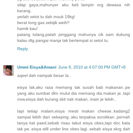
silap gaya,mahunyer aku beli lampin org dewasa nih
karang.
yerlah setot tu dah msuk 19kg!
berat tong gas sebijik weih!!
hamik kau!
patang tulang,patah pinggang mahunya cik sam dukung
kalau dtg pangai manja tak bertempat si setot tu.
Reply
Ummi Eisya&Amani
June 8, 2010 at 4:07:00 PM GMT+8
aqeel dah nampak besar la..
eisya lak,aku rasa memang tak susah bab makanan..pe
yang aku sumbat dlm mulut dia memang dia makan je..tapi
now,eisya dah kurang skit nak makan..main je lebih..
tapi tetiap malam,eisya mesti makan cheese..kadang2
sampai lebih dari sekeping..aku terpaksa sorokkan..pernah
tanya kat paed,sebab risau takut eisya obes,tapi doc kata
tak pe..eisya still under line obes lagi..sebab eisya skrg dah