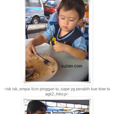
~isk isk..smpai licin pinggan tu..sape yg perabih kue tiow tu
agk2..hiks:p~