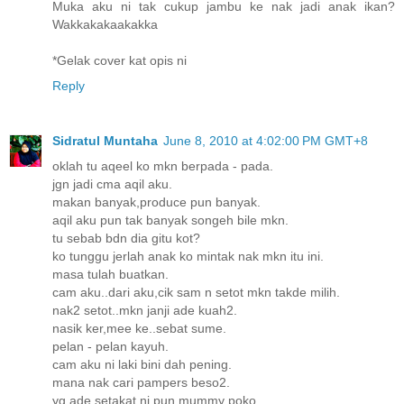
Muka aku ni tak cukup jambu ke nak jadi anak ikan?
Wakkakakaakakka
*Gelak cover kat opis ni
Reply
Sidratul Muntaha
June 8, 2010 at 4:02:00 PM GMT+8
oklah tu aqeel ko mkn berpada - pada.
jgn jadi cma aqil aku.
makan banyak,produce pun banyak.
aqil aku pun tak banyak songeh bile mkn.
tu sebab bdn dia gitu kot?
ko tunggu jerlah anak ko mintak nak mkn itu ini.
masa tulah buatkan.
cam aku..dari aku,cik sam n setot mkn takde milih.
nak2 setot..mkn janji ade kuah2.
nasik ker,mee ke..sebat sume.
pelan - pelan kayuh.
cam aku ni laki bini dah pening.
mana nak cari pampers beso2.
yg ade setakat ni pun mummy poko.