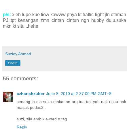
p/s:
xleh lupe kue tiow kawww pnya kt traffic light jln othman
PJ..tpt kenangan zmn cintan cintun ngn hubby dulu.suka
mkn kt situ...hehe
Suziey Ahmad
Share
55 comments:
azhariahzuber
June 8, 2010 at 2:37:00 PM GMT+8
senang la dia suka makanan org tua tak yah nak risau nak
masak pedas2..
suzi, sila ambik award n tag
Reply