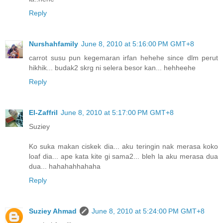
Reply
Nurshahfamily
June 8, 2010 at 5:16:00 PM GMT+8
carrot susu pun kegemaran irfan hehehe since dlm perut
hikhik... budak2 skrg ni selera besor kan... hehheehe
Reply
El-Zaffril
June 8, 2010 at 5:17:00 PM GMT+8
Suziey
Ko suka makan ciskek dia... aku teringin nak merasa koko
loaf dia... ape kata kite gi sama2... bleh la aku merasa dua
dua... hahahahhahaha
Reply
Suziey Ahmad
June 8, 2010 at 5:24:00 PM GMT+8