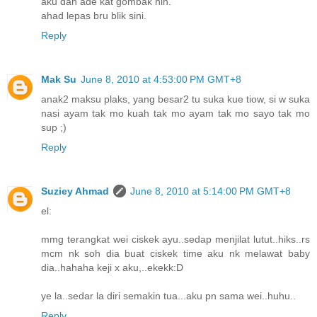
aku dah ade kat gombak nih.
ahad lepas bru blik sini.
Reply
Mak Su
June 8, 2010 at 4:53:00 PM GMT+8
anak2 maksu plaks, yang besar2 tu suka kue tiow, si w suka
nasi ayam tak mo kuah tak mo ayam tak mo sayo tak mo
sup ;)
Reply
Suziey Ahmad
June 8, 2010 at 5:14:00 PM GMT+8
el:
mmg terangkat wei ciskek ayu..sedap menjilat lutut..hiks..rs
mcm nk soh dia buat ciskek time aku nk melawat baby
dia..hahaha keji x aku,..ekekk:D
ye la..sedar la diri semakin tua...aku pn sama wei..huhu..
Reply