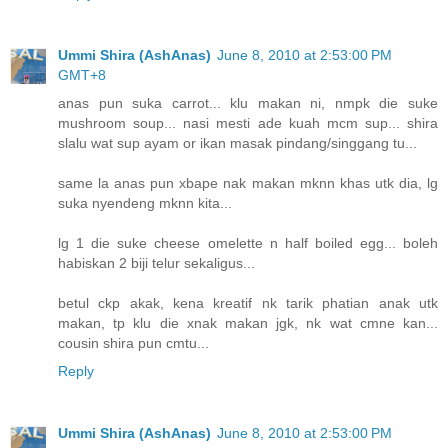
Ummi Shira (AshAnas)
June 8, 2010 at 2:53:00 PM
GMT+8
anas pun suka carrot... klu makan ni, nmpk die suke
mushroom soup... nasi mesti ade kuah mcm sup... shira
slalu wat sup ayam or ikan masak pindang/singgang tu...
same la anas pun xbape nak makan mknn khas utk dia, lg
suka nyendeng mknn kita...
lg 1 die suke cheese omelette n half boiled egg... boleh
habiskan 2 biji telur sekaligus...
betul ckp akak, kena kreatif nk tarik phatian anak utk
makan, tp klu die xnak makan jgk, nk wat cmne kan...
cousin shira pun cmtu...
Reply
Ummi Shira (AshAnas)
June 8, 2010 at 2:53:00 PM