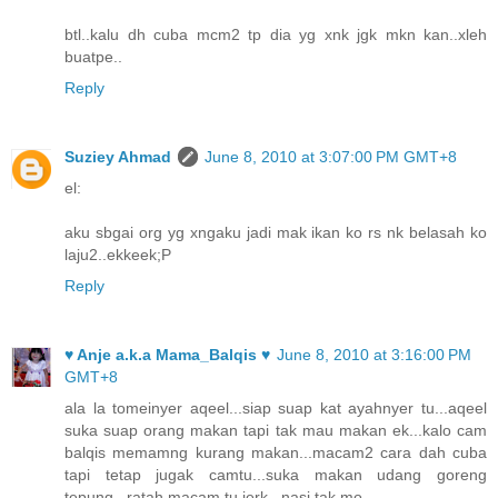
btl..kalu dh cuba mcm2 tp dia yg xnk jgk mkn kan..xleh
buatpe..
Reply
Suziey Ahmad
June 8, 2010 at 3:07:00 PM GMT+8
el:
aku sbgai org yg xngaku jadi mak ikan ko rs nk belasah ko
laju2..ekkeek;P
Reply
♥ Anje a.k.a Mama_Balqis ♥
June 8, 2010 at 3:16:00 PM
GMT+8
ala la tomeinyer aqeel...siap suap kat ayahnyer tu...aqeel
suka suap orang makan tapi tak mau makan ek...kalo cam
balqis memamng kurang makan...macam2 cara dah cuba
tapi tetap jugak camtu...suka makan udang goreng
tepung...ratah macam tu jerk...nasi tak mo....