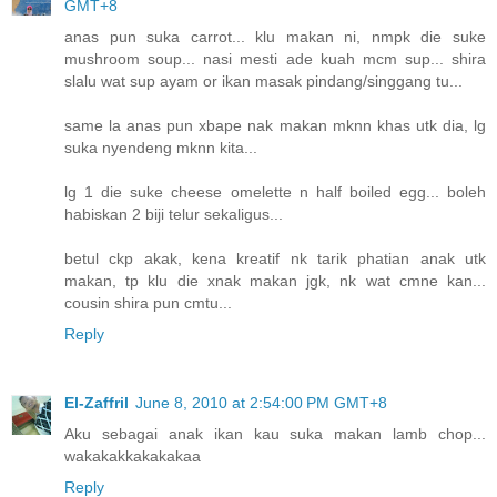
GMT+8
anas pun suka carrot... klu makan ni, nmpk die suke
mushroom soup... nasi mesti ade kuah mcm sup... shira
slalu wat sup ayam or ikan masak pindang/singgang tu...
same la anas pun xbape nak makan mknn khas utk dia, lg
suka nyendeng mknn kita...
lg 1 die suke cheese omelette n half boiled egg... boleh
habiskan 2 biji telur sekaligus...
betul ckp akak, kena kreatif nk tarik phatian anak utk
makan, tp klu die xnak makan jgk, nk wat cmne kan...
cousin shira pun cmtu...
Reply
El-Zaffril
June 8, 2010 at 2:54:00 PM GMT+8
Aku sebagai anak ikan kau suka makan lamb chop...
wakakakkakakakaa
Reply