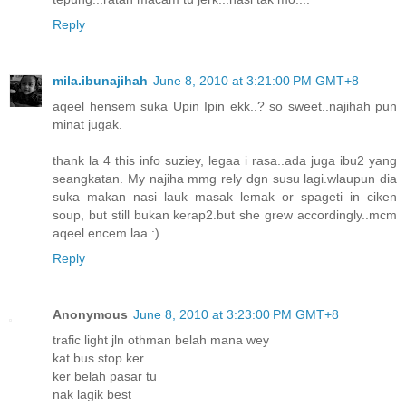
Reply
mila.ibunajihah
June 8, 2010 at 3:21:00 PM GMT+8
aqeel hensem suka Upin Ipin ekk..? so sweet..najihah pun
minat jugak.
thank la 4 this info suziey, legaa i rasa..ada juga ibu2 yang
seangkatan. My najiha mmg rely dgn susu lagi.wlaupun dia
suka makan nasi lauk masak lemak or spageti in ciken
soup, but still bukan kerap2.but she grew accordingly..mcm
aqeel encem laa.:)
Reply
Anonymous
June 8, 2010 at 3:23:00 PM GMT+8
trafic light jln othman belah mana wey
kat bus stop ker
ker belah pasar tu
nak lagik best