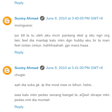
Reply
Suziey Ahmad
June 8, 2010 at 3:40:00 PM GMT+8
momguess:
iyo btl la tu..xleh..aku mcm pantang sket g situ ngn org
lain..feel dia mantap kalu mkn dgn hubby aku..br la mari
feel cintan cintun..hahhhaahah..jgn mara haaa
Reply
Suziey Ahmad
June 8, 2010 at 3:41:00 PM GMT+8
chugie:
aah dia suka gk..tp the most mee or bihun..hehe..
waa kalu mkn pedas senang banget la..aQeel xbrape mkn
pedas.nnti dia muntah
Reply