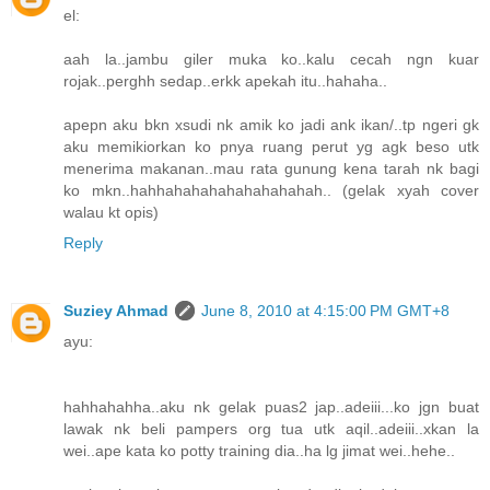
el:
aah la..jambu giler muka ko..kalu cecah ngn kuar
rojak..perghh sedap..erkk apekah itu..hahaha..
apepn aku bkn xsudi nk amik ko jadi ank ikan/..tp ngeri gk
aku memikiorkan ko pnya ruang perut yg agk beso utk
menerima makanan..mau rata gunung kena tarah nk bagi
ko mkn..hahhahahahahahahahahah.. (gelak xyah cover
walau kt opis)
Reply
Suziey Ahmad
June 8, 2010 at 4:15:00 PM GMT+8
ayu:
hahhahahha..aku nk gelak puas2 jap..adeiii...ko jgn buat
lawak nk beli pampers org tua utk aqil..adeiii..xkan la
wei..ape kata ko potty training dia..ha lg jimat wei..hehe..