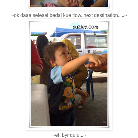
~ok daaa selesai bedal kue tiow..next destination.....~
~eh byr dulu...~