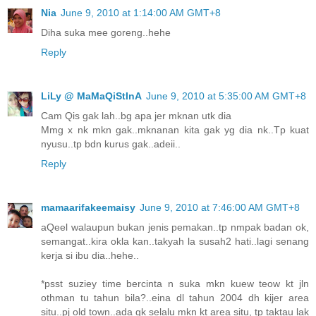
Nia
June 9, 2010 at 1:14:00 AM GMT+8
Diha suka mee goreng..hehe
Reply
LiLy @ MaMaQiStInA
June 9, 2010 at 5:35:00 AM GMT+8
Cam Qis gak lah..bg apa jer mknan utk dia
Mmg x nk mkn gak..mknanan kita gak yg dia nk..Tp kuat
nyusu..tp bdn kurus gak..adeii..
Reply
mamaarifakeemaisy
June 9, 2010 at 7:46:00 AM GMT+8
aQeel walaupun bukan jenis pemakan..tp nmpak badan ok,
semangat..kira okla kan..takyah la susah2 hati..lagi senang
kerja si ibu dia..hehe..
*psst suziey time bercinta n suka mkn kuew teow kt jln
othman tu tahun bila?..eina dl tahun 2004 dh kijer area
situ..pj old town..ada gk selalu mkn kt area situ, tp taktau lak