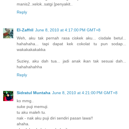
manis2..xelok..satgi [penyakit..
Reply
El-Zaffril
June 8, 2010 at 4:17:00 PM GMT+8
Weh, aku tak pernah rasa ciskek aku... cisdale betul...
hahahaha... tapi dapat kek cokolat tu pun sodap...
wakakakakakka
Suziey, aku dah tua... jadi anak ikan tak sesuai dah...
hahahahahha
Reply
Sidratul Muntaha
June 8, 2010 at 4:21:00 PM GMT+8
ko mmg..
suke puji memuji.
tu aku maleh tu.
nak - nak aku puji diri sendiri pasan lawa!!
ahaha.