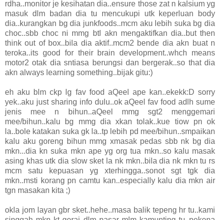
rdha..monitor je kesihatan dia..ensure those zat n kalsium yg
masuk dlm badan dia tu mencukupi utk keperluan body
dia..kurangkan bg dia junkfoods..mcm aku lebih suka bg dia
choc..sbb choc ni mmg btl akn mengaktifkan dia..but then
think out of box..bila dia aktif..mcm2 bende dia akn buat n
teroka..its good for their brain development..whch means
motor2 otak dia sntiasa berungsi dan bergerak..so that dia
akn always learning something..bijak gitu:)
eh aku blm ckp lg fav food aQeel ape kan..ekekk:D sorry
yek..aku just sharing info dulu..ok aQeel fav food adlh sume
jenis mee n bihun..aQeel mmg sgt2 menggemari
mee/bihun..kalu bg mmg dia xkan tolak..kue tiow pn ok
la..bole katakan suka gk la..tp lebih pd mee/bihun..smpaikan
kalu aku goreng bihun mmg xmasak pedas sbb nk bg dia
mkn...dia kn suka mkn ape yg org tua mkn..so kalu masak
asing khas utk dia slow sket la nk mkn..bila dia nk mkn tu rs
mcm satu kepuasan yg xterhingga..sonot sgt tgk dia
mkn..msti korang pn camtu kan..especially kalu dia mkn air
tgn masakan kita ;)
okla jom layan gbr sket..hehe..masa balik tepeng hr tu..kami
singgah mkn kt gerai dlm pasar mlm kamunting tu..pekena