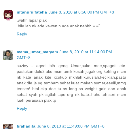
intanurulfateha
June 8, 2010 at 6:56:00 PM GMT+8
.wahh lapar plak
.bile lah nk ade kawen n ade anak nehhh =.="
Reply
mama_umar_maryam
June 8, 2010 at 11:14:00 PM
GMT+8
suziey - aqeel blh geng Umar,suke mee,spageti etc.
pastukan dulu2 aku mcm amik kesah jugak org keliling mcm
nk kate anak kite xcukup mknlah,kuruslah,keciklah,pastu
anak die je yg tembam sehat kuat makan sumer,eeeiii,mmg
tensen! btol ckp doc tu as long as weight gain dan anak
sehat xyah pk sgtlah ape org nk kate..huhu..eh,sori mcm
luah perasaan plak ;p
Reply
firahadifa
June 8, 2010 at 11:49:00 PM GMT+8