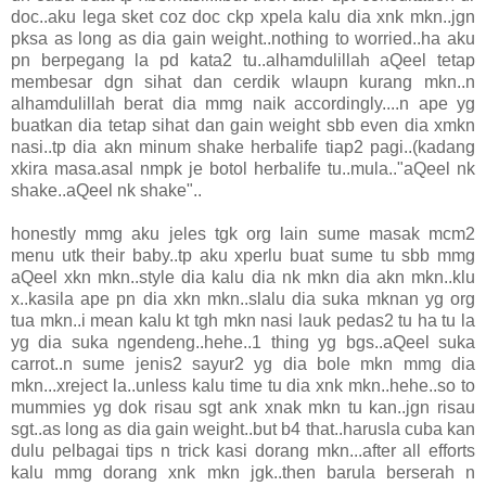
doc..aku lega sket coz doc ckp xpela kalu dia xnk mkn..jgn
pksa as long as dia gain weight..nothing to worried..ha aku
pn berpegang la pd kata2 tu..alhamdulillah aQeel tetap
membesar dgn sihat dan cerdik wlaupn kurang mkn..n
alhamdulillah berat dia mmg naik accordingly....n ape yg
buatkan dia tetap sihat dan gain weight sbb even dia xmkn
nasi..tp dia akn minum shake herbalife tiap2 pagi..(kadang
xkira masa.asal nmpk je botol herbalife tu..mula.."aQeel nk
shake..aQeel nk shake"..
honestly mmg aku jeles tgk org lain sume masak mcm2
menu utk their baby..tp aku xperlu buat sume tu sbb mmg
aQeel xkn mkn..style dia kalu dia nk mkn dia akn mkn..klu
x..kasila ape pn dia xkn mkn..slalu dia suka mknan yg org
tua mkn..i mean kalu kt tgh mkn nasi lauk pedas2 tu ha tu la
yg dia suka ngendeng..hehe..1 thing yg bgs..aQeel suka
carrot..n sume jenis2 sayur2 yg dia bole mkn mmg dia
mkn...xreject la..unless kalu time tu dia xnk mkn..hehe..so to
mummies yg dok risau sgt ank xnak mkn tu kan..jgn risau
sgt..as long as dia gain weight..but b4 that..harusla cuba kan
dulu pelbagai tips n trick kasi dorang mkn...after all efforts
kalu mmg dorang xnk mkn jgk..then barula berserah n