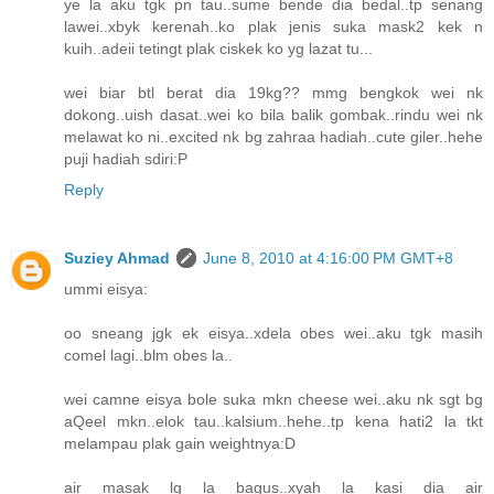
ye la aku tgk pn tau..sume bende dia bedal..tp senang
lawei..xbyk kerenah..ko plak jenis suka mask2 kek n
kuih..adeii tetingt plak ciskek ko yg lazat tu...
wei biar btl berat dia 19kg?? mmg bengkok wei nk
dokong..uish dasat..wei ko bila balik gombak..rindu wei nk
melawat ko ni..excited nk bg zahraa hadiah..cute giler..hehe
puji hadiah sdiri:P
Reply
Suziey Ahmad
June 8, 2010 at 4:16:00 PM GMT+8
ummi eisya:
oo sneang jgk ek eisya..xdela obes wei..aku tgk masih
comel lagi..blm obes la..
wei camne eisya bole suka mkn cheese wei..aku nk sgt bg
aQeel mkn..elok tau..kalsium..hehe..tp kena hati2 la tkt
melampau plak gain weightnya:D
air masak lg la bagus..xyah la kasi dia air