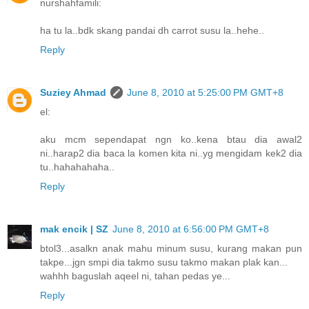
nurshahfamili:
ha tu la..bdk skang pandai dh carrot susu la..hehe..
Reply
Suziey Ahmad
June 8, 2010 at 5:25:00 PM GMT+8
el:
aku mcm sependapat ngn ko..kena btau dia awal2
ni..harap2 dia baca la komen kita ni..yg mengidam kek2 dia
tu..hahahahaha..
Reply
mak encik | SZ
June 8, 2010 at 6:56:00 PM GMT+8
btol3...asalkn anak mahu minum susu, kurang makan pun
takpe...jgn smpi dia takmo susu takmo makan plak kan...
wahhh baguslah aqeel ni, tahan pedas ye...
Reply