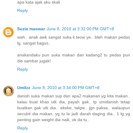
apa kata ajak aku skali
Reply
Suzie maswar
June 8, 2010 at 3:32:00 PM GMT+8
wah.. anak awk sangat suka k.teow ye.. bleh makan pedas
lg. sangat bagus..
anakandaku pun suka makan dan kadang2 tu pedas pun
die sambar jugak!
Reply
UmiIzz
June 8, 2010 at 3:34:00 PM GMT+8
danish suka makan sup dan apa2 makanan yg kita makan..
kalau buat khas utk dia, payah gak.. tp umidanish tetap
buatkan gak utk dia.. ekeke, takpe.. jgn paksa.. walaupun
secubit dia makan, yg tu la jadi darah daging dia.. 1 lg yg
penting gain weight dia naik, ok da tu..
Reply