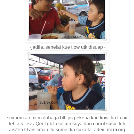
~jadila..sehelai kue tiow utk disuap~
~minum air mcm dahaga btl lps pekena kue tiow..ha tu air
teh ais..fev aQeel gk tu selain soya dan carrot susu..teh
ais/teh O ais limau..tu sume dia suka la..adeiii mcm org