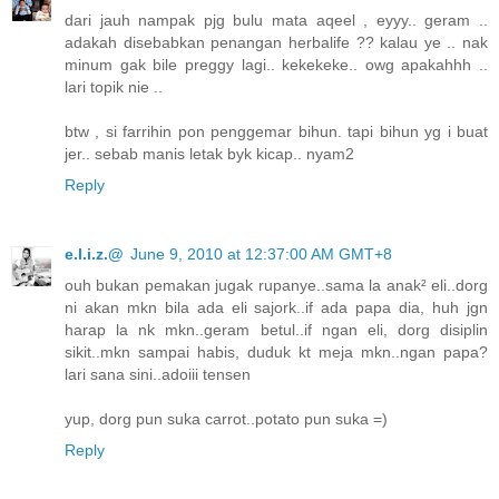
dari jauh nampak pjg bulu mata aqeel , eyyy.. geram ..
adakah disebabkan penangan herbalife ?? kalau ye .. nak
minum gak bile preggy lagi.. kekekeke.. owg apakahhh ..
lari topik nie ..
btw , si farrihin pon penggemar bihun. tapi bihun yg i buat
jer.. sebab manis letak byk kicap.. nyam2
Reply
e.l.i.z.@
June 9, 2010 at 12:37:00 AM GMT+8
ouh bukan pemakan jugak rupanye..sama la anak² eli..dorg
ni akan mkn bila ada eli sajork..if ada papa dia, huh jgn
harap la nk mkn..geram betul..if ngan eli, dorg disiplin
sikit..mkn sampai habis, duduk kt meja mkn..ngan papa?
lari sana sini..adoiii tensen
yup, dorg pun suka carrot..potato pun suka =)
Reply