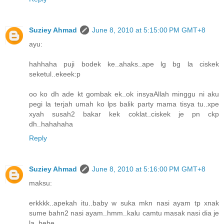
Suziey Ahmad
June 8, 2010 at 5:15:00 PM GMT+8
ayu:
hahhaha puji bodek ke..ahaks..ape lg bg la ciskek
seketul..ekeek:p
oo ko dh ade kt gombak ek..ok insyaAllah minggu ni aku
pegi la terjah umah ko lps balik party mama tisya tu..xpe
xyah susah2 bakar kek coklat..ciskek je pn ckp
dh..hahahaha
Reply
Suziey Ahmad
June 8, 2010 at 5:16:00 PM GMT+8
maksu:
erkkkk..apekah itu..baby w suka mkn nasi ayam tp xnak
sume bahn2 nasi ayam..hmm..kalu camtu masak nasi dia je
la..hehe