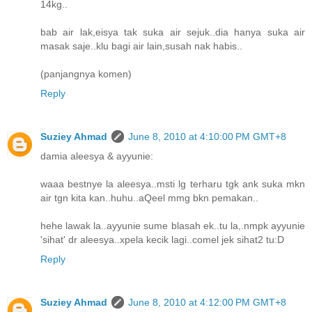
14kg..
bab air lak,eisya tak suka air sejuk..dia hanya suka air
masak saje..klu bagi air lain,susah nak habis..
(panjangnya komen)
Reply
Suziey Ahmad
June 8, 2010 at 4:10:00 PM GMT+8
damia aleesya & ayyunie:
waaa bestnye la aleesya..msti lg terharu tgk ank suka mkn
air tgn kita kan..huhu..aQeel mmg bkn pemakan..
hehe lawak la..ayyunie sume blasah ek..tu la,.nmpk ayyunie
'sihat' dr aleesya..xpela kecik lagi..comel jek sihat2 tu:D
Reply
Suziey Ahmad
June 8, 2010 at 4:12:00 PM GMT+8