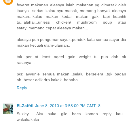
feveret makanan aleesya ialah makanan yg dimasak oleh
ibunya...serius..kalau ayu masak, memang banyak aleesya
makan...kalau makan kedai, makan gak, tapi kuantiti
tu...alahai...unless chicken/ mushroom soup atau
satay..memang cepat aleesya makan...
aleesya pun pengemar sayur..pendek kata semua sayur dia
makan kecuali ulam-ulaman..
tak per...at least aqeel gain weight...tu pun dah ok
rasanya...
p/s: ayyunie semua makan...selalu berselera...tgk badan
ah..besar adik drp kakak..hahaha
Reply
El-Zaffril
June 8, 2010 at 3:58:00 PM GMT+8
Suziey... Aku suka gile baca komen reply kau...
wakakakaka...