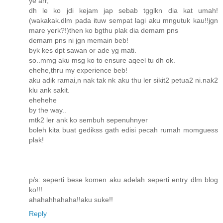
ye arr,
dh le ko jdi kejam jap sebab tgglkn dia kat umah!
(wakakak.dlm pada ituw sempat lagi aku mngutuk kau!!jgn
mare yerk?!)then ko bgthu plak dia demam pns
demam pns ni jgn memain beb!
byk kes dpt sawan or ade yg mati.
so..mmg aku msg ko to ensure aqeel tu dh ok.
ehehe,thru my experience beb!
aku adik ramai,n nak tak nk aku thu ler sikit2 petua2 ni.nak2
klu ank sakit.
ehehehe
by the way..
mtk2 ler ank ko sembuh sepenuhnyer
boleh kita buat gedikss gath edisi pecah rumah momguess
plak!
p/s: seperti bese komen aku adelah seperti entry dlm blog
ko!!!
ahahahhahaha!!aku suke!!
Reply