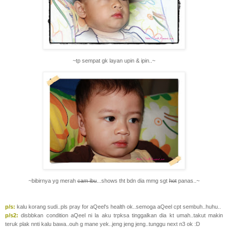
~tp sempat gk layan upin & ipin..~
~bibirnya yg merah
cam ibu
...shows tht bdn dia mmg sgt
hot
panas..~
p/s:
kalu korang sudi..pls pray for aQeel's health ok..semoga aQeel cpt sembuh..huhu..
p/s2:
disbbkan condition aQeel ni la aku trpksa tinggalkan dia kt umah..takut makin
teruk plak nnti kalu bawa..ouh g mane yek..jeng jeng jeng..tunggu next n3 ok :D