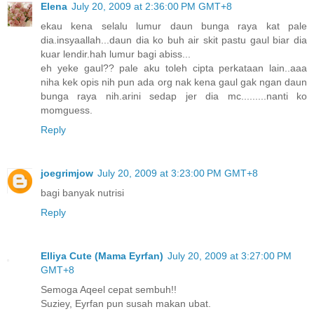
Elena
July 20, 2009 at 2:36:00 PM GMT+8
ekau kena selalu lumur daun bunga raya kat pale
dia.insyaallah...daun dia ko buh air skit pastu gaul biar dia
kuar lendir.hah lumur bagi abiss...
eh yeke gaul?? pale aku toleh cipta perkataan lain..aaa
niha kek opis nih pun ada org nak kena gaul gak ngan daun
bunga raya nih.arini sedap jer dia mc.........nanti ko
momguess.
Reply
joegrimjow
July 20, 2009 at 3:23:00 PM GMT+8
bagi banyak nutrisi
Reply
Elliya Cute (Mama Eyrfan)
July 20, 2009 at 3:27:00 PM
GMT+8
Semoga Aqeel cepat sembuh!!
Suziey, Eyrfan pun susah makan ubat.