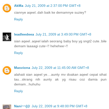
AkMa
July 21, 2009 at 2:37:00 PM GMT+8
ciannye aqeel..dah baik ke demamnye suziey?
Reply
leadleedeea
July 21, 2009 at 3:49:00 PM GMT+8
sian aqeel..aqeel ialah seorang baby boy yg sngt2 cute..bile
demam laaaagi cute~!! hehehee~!!
Reply
Masviona
July 22, 2009 at 11:45:00 AM GMT+8
alahaiii sian aqeel ye....aunty mv doakan aqeel cepat sihat
tau...skrang nih aunty ak yg risau coz damia pun
demam...huhuhu
Reply
Nani~~{@
July 22, 2009 at 9:48:00 PM GMT+8