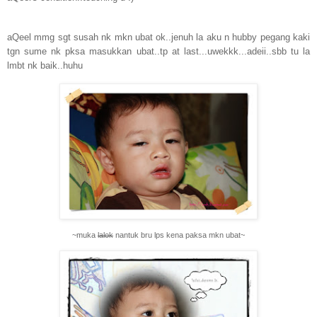
aQeel mmg sgt susah nk mkn ubat ok..jenuh la aku n hubby pegang kaki
tgn sume nk pksa masukkan ubat..tp at last...uwekkk...adeii..sbb tu la
lmbt nk baik..huhu
~muka
lalok
nantuk bru lps kena paksa mkn ubat~