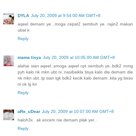
DYLA
July 20, 2009 at 9:54:00 AM GMT+8
aqeel demam ye...moga cepat2 sembuh ye. rajin2 makan
ubat k
Reply
mama tisya
July 20, 2009 at 10:05:00 AM GMT+8
alahai sian aqeel..smoga aqeel cpt sembuh ye..bdk2 mmg
pyh kalo nk mkn ubt ni..nasibaikla tisya kalo die demam die
nk mkn ubt..tp sian tgk bdk2 kecik kalo demam..kita yg beso
ni ok lg kn
Reply
aRe_uDear
July 20, 2009 at 10:07:00 AM GMT+8
haloh3x.. ak encem nie demam plak yer...
Reply