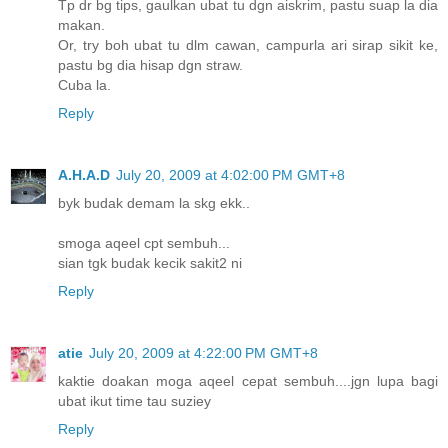
Tp dr bg tips, gaulkan ubat tu dgn aiskrim, pastu suap la dia
makan.
Or, try boh ubat tu dlm cawan, campurla ari sirap sikit ke,
pastu bg dia hisap dgn straw.
Cuba la.
Reply
A.H.A.D
July 20, 2009 at 4:02:00 PM GMT+8
byk budak demam la skg ekk..
smoga aqeel cpt sembuh...
sian tgk budak kecik sakit2 ni
Reply
atie
July 20, 2009 at 4:22:00 PM GMT+8
kaktie doakan moga aqeel cepat sembuh....jgn lupa bagi
ubat ikut time tau suziey
Reply