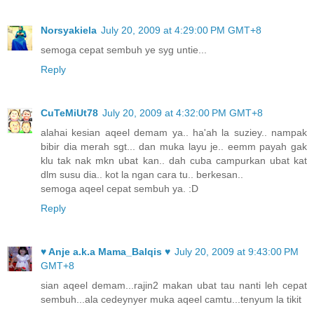
Norsyakiela
July 20, 2009 at 4:29:00 PM GMT+8
semoga cepat sembuh ye syg untie...
Reply
CuTeMiUt78
July 20, 2009 at 4:32:00 PM GMT+8
alahai kesian aqeel demam ya.. ha'ah la suziey.. nampak
bibir dia merah sgt... dan muka layu je.. eemm payah gak
klu tak nak mkn ubat kan.. dah cuba campurkan ubat kat
dlm susu dia.. kot la ngan cara tu.. berkesan..
semoga aqeel cepat sembuh ya. :D
Reply
♥ Anje a.k.a Mama_Balqis ♥
July 20, 2009 at 9:43:00 PM
GMT+8
sian aqeel demam...rajin2 makan ubat tau nanti leh cepat
sembuh...ala cedeynyer muka aqeel camtu...tenyum la tikit