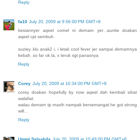
Reply
fa10
July 20, 2009 at 9:56:00 PM GMT+8
kesiannyer aqeel comel ni demam yer...auntie doakan
aqeel cpt sembuh.
suziey..klu anak2 i, i letak cool fever jer sampai demamnya
kebah..so far ok la, x teruk sgt panasnya
Reply
Corey
July 20, 2009 at 10:34:00 PM GMT+8
corey doakan hopefully by now aqeel dah kembali sihat
walafiat.
walau demam tp masih nampak bersemangat.he got strong
will...
Reply
Ummi Salsabila
July 20, 2009 at 10:49:00 PM GMT+8