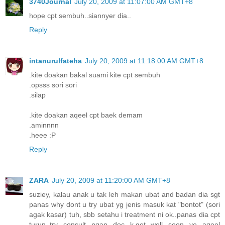
3740Journal
July 20, 2009 at 11:07:00 AM GMT+8
hope cpt sembuh..siannyer dia..
Reply
intanurulfateha
July 20, 2009 at 11:18:00 AM GMT+8
.kite doakan bakal suami kite cpt sembuh
.opsss sori sori
.silap
.kite doakan aqeel cpt baek demam
.aminnnn
.heee :P
Reply
ZARA
July 20, 2009 at 11:20:00 AM GMT+8
suziey, kalau anak u tak leh makan ubat and badan dia sgt
panas why dont u try ubat yg jenis masuk kat "bontot" (sori
agak kasar) tuh, sbb setahu i treatment ni ok..panas dia cpt
turun..try consult ngan doc k.get well soon ye aqeel