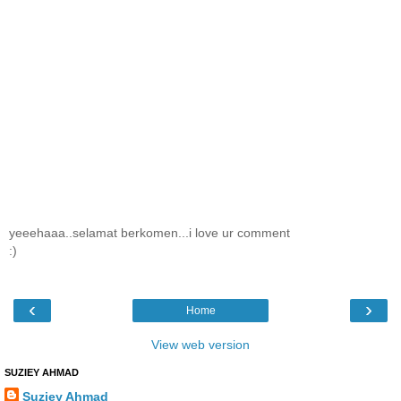
yeeehaaa..selamat berkomen...i love ur comment
:)
‹
›
Home
View web version
SUZIEY AHMAD
Suziey Ahmad