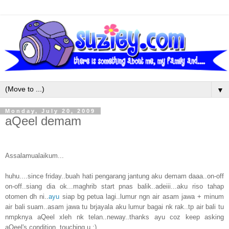
▼
Monday, July 20, 2009
aQeel demam
Assalamualaikum...
huhu....since friday..buah hati pengarang jantung aku demam daaa..on-off
on-off..siang dia ok...maghrib start pnas balik..adeiii...aku riso tahap
otomen dh ni..
ayu
siap bg petua lagi..lumur ngn air asam jawa + minum
air bali suam..asam jawa tu brjayala aku lumur bagai nk rak..tp air bali tu
nmpknya aQeel xleh nk telan..neway..thanks ayu coz keep asking
aQeel's condition..touching u :)