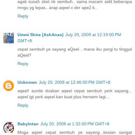
agak susah sket nk sembuh.. sama macam aidil beberapa
mngu yg lepas.. arap aqeel x der ape2 k..
Reply
Ummi Shira (AshAnas)
July 20, 2009 at 12:19:00 PM
GMT+8
cepat sembuh ye sayang aQeel... mana ibu pergi tu tinggal
aQeel?
Reply
Unknown
July 20, 2009 at 12:46:00 PM GMT+8
aqeel! auntie doakan aqeel cepat sembuh yerk sayang...
aqeel igt yerk aqeel kan kuat plus hensem lagi...
Reply
BabyIntan
July 20, 2009 at 1:32:00 PM GMT+8
Moga aqeel cepat sembuh ye sayang...kesian sangat