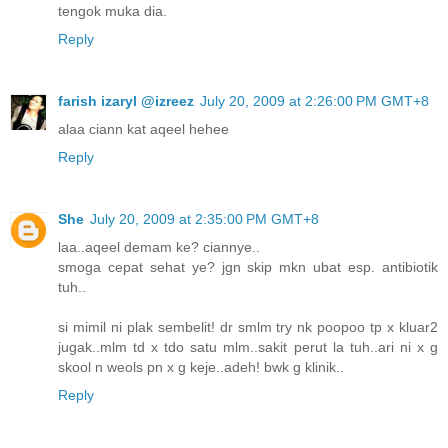
tengok muka dia.
Reply
farish izaryl @izreez
July 20, 2009 at 2:26:00 PM GMT+8
alaa ciann kat aqeel hehee
Reply
She
July 20, 2009 at 2:35:00 PM GMT+8
laa..aqeel demam ke? ciannye..
smoga cepat sehat ye? jgn skip mkn ubat esp. antibiotik
tuh..
si mimil ni plak sembelit! dr smlm try nk poopoo tp x kluar2
jugak..mlm td x tdo satu mlm..sakit perut la tuh..ari ni x g
skool n weols pn x g keje..adeh! bwk g klinik..
Reply