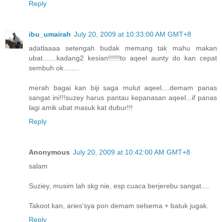
Reply
ibu_umairah
July 20, 2009 at 10:33:00 AM GMT+8
adatlaaaa setengah budak memang tak mahu makan
ubat.......kadang2 kesian!!!!!!to aqeel aunty do kan cepat
sembuh ok........
merah bagai kan biji saga mulut aqeel....demam panas
sangat ini!!!suzey harus pantau kepanasan aqeel...if panas
lagi amik ubat masuk kat dubur!!!
Reply
Anonymous
July 20, 2009 at 10:42:00 AM GMT+8
salam
Suziey, musim lah skg nie, esp cuaca berjerebu sangat....
Takoot kan, aries'sya pon demam selsema + batuk jugak.
Reply