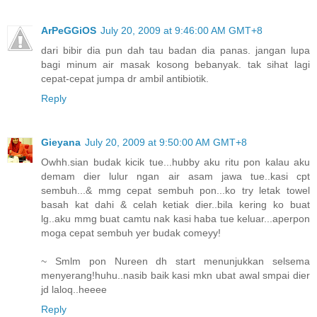
ArPeGGiOS
July 20, 2009 at 9:46:00 AM GMT+8
dari bibir dia pun dah tau badan dia panas. jangan lupa
bagi minum air masak kosong bebanyak. tak sihat lagi
cepat-cepat jumpa dr ambil antibiotik.
Reply
Gieyana
July 20, 2009 at 9:50:00 AM GMT+8
Owhh.sian budak kicik tue...hubby aku ritu pon kalau aku
demam dier lulur ngan air asam jawa tue..kasi cpt
sembuh...& mmg cepat sembuh pon...ko try letak towel
basah kat dahi & celah ketiak dier..bila kering ko buat
lg..aku mmg buat camtu nak kasi haba tue keluar...aperpon
moga cepat sembuh yer budak comeyy!
~ Smlm pon Nureen dh start menunjukkan selsema
menyerang!huhu..nasib baik kasi mkn ubat awal smpai dier
jd laloq..heeee
Reply