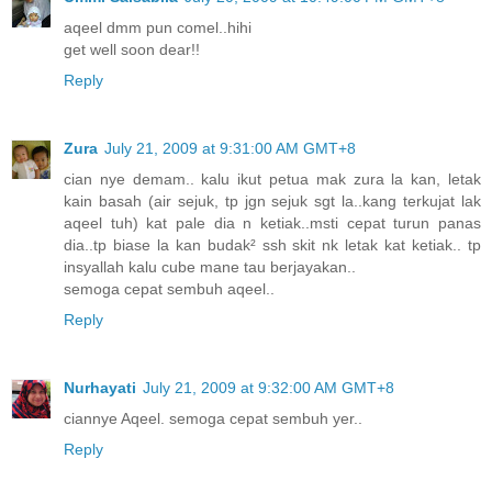
aqeel dmm pun comel..hihi
get well soon dear!!
Reply
Zura
July 21, 2009 at 9:31:00 AM GMT+8
cian nye demam.. kalu ikut petua mak zura la kan, letak
kain basah (air sejuk, tp jgn sejuk sgt la..kang terkujat lak
aqeel tuh) kat pale dia n ketiak..msti cepat turun panas
dia..tp biase la kan budak² ssh skit nk letak kat ketiak.. tp
insyallah kalu cube mane tau berjayakan..
semoga cepat sembuh aqeel..
Reply
Nurhayati
July 21, 2009 at 9:32:00 AM GMT+8
ciannye Aqeel. semoga cepat sembuh yer..
Reply