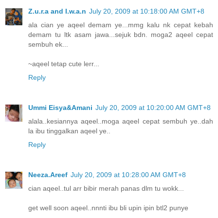
Z.u.r.a and I.w.a.n
July 20, 2009 at 10:18:00 AM GMT+8
ala cian ye aqeel demam ye...mmg kalu nk cepat kebah
demam tu ltk asam jawa...sejuk bdn. moga2 aqeel cepat
sembuh ek...
~aqeel tetap cute lerr...
Reply
Ummi Eisya&Amani
July 20, 2009 at 10:20:00 AM GMT+8
alala..kesiannya aqeel..moga aqeel cepat sembuh ye..dah
la ibu tinggalkan aqeel ye..
Reply
Neeza.Areef
July 20, 2009 at 10:28:00 AM GMT+8
cian aqeel..tul arr bibir merah panas dlm tu wokk...
get well soon aqeel..nnnti ibu bli upin ipin btl2 punye