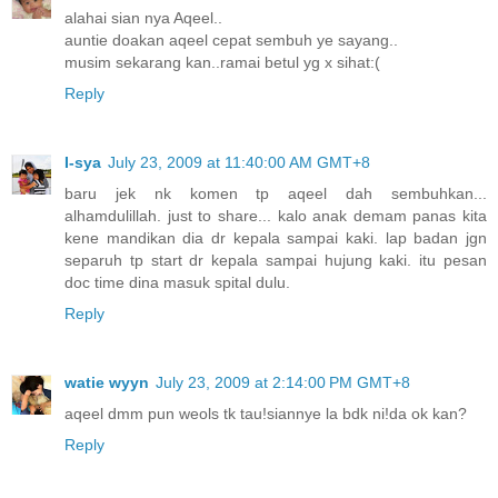
alahai sian nya Aqeel..
auntie doakan aqeel cepat sembuh ye sayang..
musim sekarang kan..ramai betul yg x sihat:(
Reply
I-sya
July 23, 2009 at 11:40:00 AM GMT+8
baru jek nk komen tp aqeel dah sembuhkan...
alhamdulillah. just to share... kalo anak demam panas kita
kene mandikan dia dr kepala sampai kaki. lap badan jgn
separuh tp start dr kepala sampai hujung kaki. itu pesan
doc time dina masuk spital dulu.
Reply
watie wyyn
July 23, 2009 at 2:14:00 PM GMT+8
aqeel dmm pun weols tk tau!siannye la bdk ni!da ok kan?
Reply